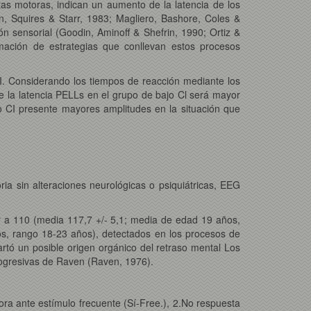
tas motoras, indican un aumento de la latencia de los
, Squires & Starr, 1983; Magliero, Bashore, Coles &
n sensorial (Goodin, Aminoff & Shefrin, 1990; Ortiz &
rmación de estrategias que conllevan estos procesos
 CI. Considerando los tiempos de reacción mediante los
 la latencia PELLs en el grupo de bajo Cl será mayor
o CI presente mayores amplitudes en la situación que
ria sin alteraciones neurológicas o psiquiátricas, EEG
or a 110 (media 117,7 +/- 5,1; media de edad 19 años,
os, rango 18-23 años), detectados en los procesos de
cartó un posible origen orgánico del retraso mental Los
rogresivas de Raven (Raven, 1976).
ora ante estímulo frecuente (Sí-Free.), 2.No respuesta