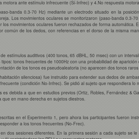
 motora ante estímulo infrecuente (Sí-Infrec) y 4.No respuesta motora 
o paso-banda 0.3-70 Hz) mediante un electrodo situado en la posici
a oreja. Los movimientos oculares se monitorizaron (paso-banda 0.3-70
por los movimientos oculares fueron rechazados de forma automática. 
or común de los dedos, con referencias en el dorso de la misma man
 de estímulos auditivos (400 tonos, 65 dBHL, 50 msec) con un interva
 tipos: tonos frecuentes de 1000Hz con una probabilidad de aparición
entación de los tonos es pseudoaleatoria (no aparecen dos tonos raros
habitación silenciosa) fue instruido para extender sus dedos de ambas
nfrecuente (condición No-Infrec). Se pidió al sujeto que respondiera lo m
 es debida a que en estudios previos (Ortiz, Robles, Fernández & Gar
 que en mano derecha en sujetos diestros.
scritas en el Experimento 1, pero ahora los participantes fueron instr
esponder a los tonos frecuentes (No-Frec).
n dos sesiones diferentes. En la primera sesión a cada sujeto se le ap
1 y 2) registrándose los PELLs y respuestas motoras.