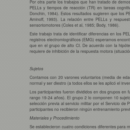
Por otra parte los trabajos que han tratado de demos
PELLs y tiempos de reacción (TR) en tareas cogniti
Donchin, 1984). Estos resultados sugieren que los PE
Aminoff, 1993). La relación entre PELLs y respuest
sensoriomotores (Coles et al, 1985; Body, 1986).
Este trabajo trata de identificar diferencias en los 
registros electromiográficos (EMG) esperamos encont
que en el grupo de alto CI. De acuerdo con la hipót
requiere de inhibición de la respuesta motora (situaci
Sujetos
Contamos con 20 varones voluntarios (media de edad 20
normal y ser diestro (a todos ellos se les aplicó el in
Los participantes fueron divididos en dos grupos en 
rango 19-24 años). El grupo 2 lo componen 10 sujeto
selección previa al servicio militar por el Servicio d
participantes no recibieron ningún entrenamiento prev
Materiales y Procedimiento
Se establecieron cuatro condiciones diferentes para m