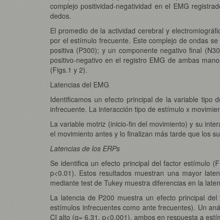
complejo positividad-negatividad en el EMG registr
dedos.
El promedio de la actividad cerebral y electromiográf
por el estímulo frecuente. Este complejo de ondas s
positiva (P300); y un componente negativo final (N3
positivo-negativo en el registro EMG de ambas manos
(Figs.1 y 2).
Latencias del EMG
Identificamos un efecto principal de la variable tipo
infrecuente. La interacción tipo de estímulo x movimien
La variable motriz (inicio-fin del movimiento) y su int
el movimiento antes y lo finalizan más tarde que los su
Latencias de los ERPs
Se identifica un efecto principal del factor estímulo
p<0.01). Estos resultados muestran una mayor latenc
mediante test de Tukey muestra diferencias en la laten
La latencia de P200 muestra un efecto principal del 
estímulos infrecuentes como ante frecuentes). Un análi
CI alto (q= 6.31, p<0.001), ambos en respuesta a estím