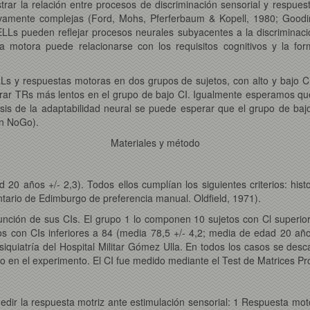
trar la relación entre procesos de discriminación sensorial y respues
vamente complejas (Ford, Mohs, Pferferbaum & Kopell, 1980; Goodin
LLs pueden reflejar procesos neurales subyacentes a la discriminació
a motora puede relacionarse con los requisitos cognitivos y la fo
PELLs y respuestas motoras en dos grupos de sujetos, con alto y bajo
rar TRs más lentos en el grupo de bajo CI. Igualmente esperamos que
esis de la adaptabilidad neural se puede esperar que el grupo de baj
ón NoGo).
Materiales y método
 años +/- 2,3). Todos ellos cumplían los siguientes criterios: histo
ventario de Edimburgo de preferencia manual. Oldfield, 1971).
función de sus CIs. El grupo 1 lo componen 10 sujetos con Cl superi
s con CIs inferiores a 84 (media 78,5 +/- 4,2; media de edad 20 añ
e Psiquiatría del Hospital Militar Gómez Ulla. En todos los casos se des
io en el experimento. El CI fue medido mediante el Test de Matrices P
edir la respuesta motriz ante estimulación sensorial: 1 Respuesta mot