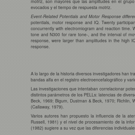
motriz, son mayores que las amplitudes en el grupo 
evocados y el tiempo de respuesta motriz.
Event-Related Potentials and Motor Response differ
potentials, motor response and IQ. Twenty participa
concurrently with electromiogram and reaction time. 
tone and N300 for rare tone-, and the interval of mo
response, were larger than amplitudes in the high IQ
response.
A lo largo de la historia diversos investigadores han t
bandas alfa en el registro electroencefalográfico y va
Las investigaciones que intentaban correlacionar poten
distintos parámetros de los PELLs: latencias de dive
Beck, 1969; Bigum, Dustman & Beck, 1970; Richlin, W
(Callaway, 1979).
Varios autores han propuesto la influencia de la at
Russell, 1981) y el nivel de procesamiento de la inf
(1982) sugiere a su vez que las diferencias individuale