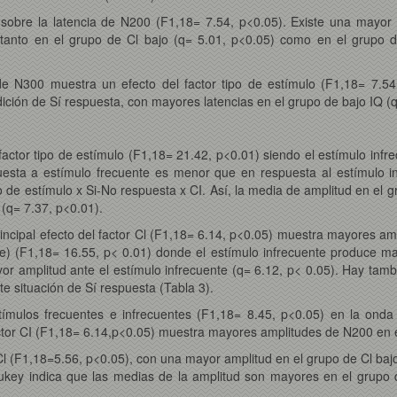
sobre la latencia de N200 (F1,18= 7.54, p<0.05). Existe una mayor 
 tanto en el grupo de Cl bajo (q= 5.01, p<0.05) como en el grupo d
e N300 muestra un efecto del factor tipo de estímulo (F1,18= 7.54
ción de Sí respuesta, con mayores latencias en el grupo de bajo IQ (q
factor tipo de estímulo (F1,18= 21.42, p<0.01) siendo el estímulo infr
sta a estímulo frecuente es menor que en respuesta al estímulo in
po de estímulo x Si-No respuesta x CI. Así, la media de amplitud en el 
 (q= 7.37, p<0.01).
incipal efecto del factor Cl (F1,18= 6.14, p<0.05) muestra mayores a
uente) (F1,18= 16.55, p< 0.01) donde el estímulo infrecuente produce
or amplitud ante el estímulo infrecuente (q= 6.12, p< 0.05). Hay tamb
e situación de Sí respuesta (Tabla 3).
ímulos frecuentes e infrecuentes (F1,18= 8.45, p<0.05) en la ond
factor CI (F1,18= 6.14,p<0.05) muestra mayores amplitudes de N200 en e
Cl (F1,18=5.56, p<0.05), con una mayor amplitud en el grupo de Cl baj
Tukey indica que las medias de la amplitud son mayores en el grupo 