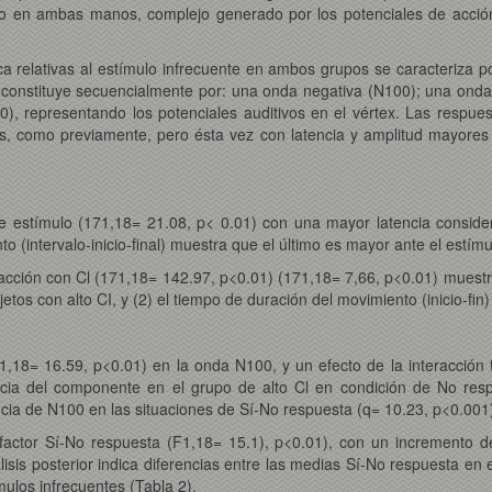
ado en ambas manos, complejo generado por los potenciales de acci
ica relativas al estímulo infrecuente en ambos grupos se caracteriza
e constituye secuencialmente por: una onda negativa (N100); una onda
00), representando los potenciales auditivos en el vértex. Las respu
, como previamente, pero ésta vez con latencia y amplitud mayores 
 de estímulo (171,18= 21.08, p< 0.01) con una mayor latencia consider
to (intervalo-inicio-final) muestra que el último es mayor ante el estím
eracción con Cl (171,18= 142.97, p<0.01) (171,18= 7,66, p<0.01) muestra
jetos con alto CI, y (2) el tiempo de duración del movimiento (inicio-fin
 (F1,18= 16.59, p<0.01) en la onda N100, y un efecto de la interacción
ia del componente en el grupo de alto Cl en condición de No respue
cia de N100 en las situaciones de Sí-No respuesta (q= 10.23, p<0.001) 
factor Sí-No respuesta (F1,18= 15.1), p<0.01), con un incremento de
sis posterior indica diferencias entre las medias Sí-No respuesta en 
ulos infrecuentes (Tabla 2).