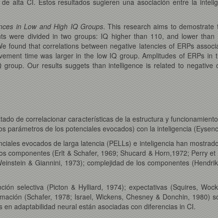
de alta CI. Estos resultados sugieren una asociación entre la intel
ences in Low and High IQ Groups
. This research aims to demostrate 
nts were divided in two groups: IQ higher than 110, and lower than 
We found that correlations between negative latencies of ERPs assoc
vement time was larger in the low IQ group. Amplitudes of ERPs in t
 group. Our results suggets than intelligence is related to negativ
ratado de correlacionar características de la estructura y funcionamien
rios parámetros de los potenciales evocados) con la inteligencia (Eysen
ciales evocados de larga latencia (PELLs) e inteligencia han mostrado
rsos componentes (Erlt & Schafer, 1969; Shucard & Horn,1972; Perry et
einstein & Giannini, 1973); complejidad de los componentes (Hendrik
ención selectiva (Picton & Hylliard, 1974); expectativas (Squires, W
ormación (Schafer, 1978; Israel, Wickens, Chesney & Donchin, 1980) s
s en adaptabilidad neural están asociadas con diferencias in CI.