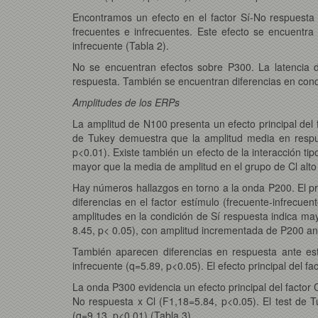
Encontramos un efecto en el factor Sí-No respuesta 
frecuentes e infrecuentes. Este efecto se encuentra
infrecuente (Tabla 2).
No se encuentran efectos sobre P300. La latencia d
respuesta. También se encuentran diferencias en condi
Amplitudes de los ERPs
La amplitud de N100 presenta un efecto principal del 
de Tukey demuestra que la amplitud media en respue
p<0.01). Existe también un efecto de la interacción ti
mayor que la media de amplitud en el grupo de Cl alto
Hay números hallazgos en torno a la onda P200. El pr
diferencias en el factor estímulo (frecuente-infrec
amplitudes en la condición de Sí respuesta indica may
8.45, p< 0.05), con amplitud incrementada de P200 ant
También aparecen diferencias en respuesta ante est
infrecuente (q=5.89, p<0.05). El efecto principal del 
La onda P300 evidencia un efecto principal del factor 
No respuesta x Cl (F1,18=5.84, p<0.05). El test de 
(q=9.13, p<0.01) (Tabla 3).