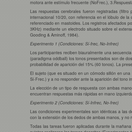
motora ante estímulo frecuente (NoFrec.), 3.Respuesta
Las respuestas cerebrales fueron registradas (filtr
internacional 10/20, con referencia en el lóbulo de l
referenciado en mastoides. Los registros afectados 
3KHz) mediante un electrodo situado sobre el extens
Gooding & Aminoff, 1984).
Experimento 1 (Condiciones: Sí-frec, No-Infrec)
Los participantes reciben biauralmente una secuencia
(paradigma oddball) los tonos presentados son de dos
probabilidad de aparición del 15% (60 tonos). La pres
El sujeto (que es situado en un cómodo sillón en una 
Sí-Frec.) y a no responder ante la aparición del tono i
La elección de un tipo de respuesta con ambas manos
encuentran respuestas más rápidas en mano izquierda
Experimento 2 (Condiciones: Sí-Infrec, No-frec)
Las condiciones experimentales son idénticas a las de
con la extensión de los dedos de ambas manos, y no r
Todas las tareas fueron aplicadas durante la mañana e
sujetos realizaron las tareas descritas (Experimentos 