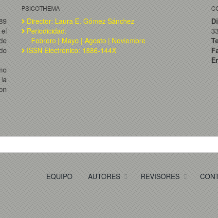
PSICOTHEMA
C
989
Director: Laura E. Gómez Sánchez
Di
el
Periodicidad:
3
de
Febrero | Mayo | Agosto | Noviembre
T
ado
ISSN Electrónico: 1886-144X
F
Em
omo
la
on
EQUIPO
AUTORES
REVISORES
CON