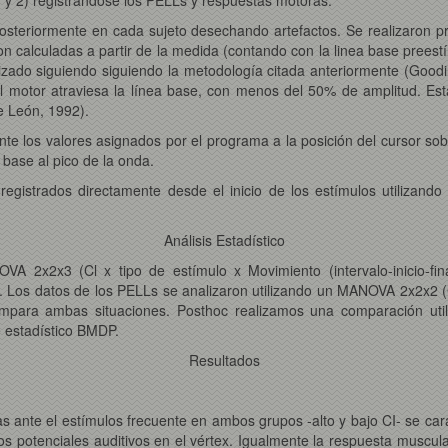
osteriormente en cada sujeto desechando artefactos. Se realizaron pr
n calculadas a partir de la medida (contando con la linea base preest
alizado siguiendo siguiendo la metodología citada anteriormente (Goodin 
 motor atraviesa la línea base, con menos del 50% de amplitud. Est
e León, 1992).
te los valores asignados por el programa a la posición del cursor sob
 base al pico de la onda.
n registrados directamente desde el inicio de los estímulos utiliz
Análisis Estadístico
VA 2x2x3 (Cl x tipo de estímulo x Movimiento (intervalo-inicio-fi
. Los datos de los PELLs se analizaron utilizando un MANOVA 2x2x2 (C
mpara ambas situaciones. Posthoc realizamos una comparación utili
e estadístico BMDP.
Resultados
as ante el estímulos frecuente en ambos grupos -alto y bajo CI- se ca
s potenciales auditivos en el vértex. Igualmente la respuesta muscul