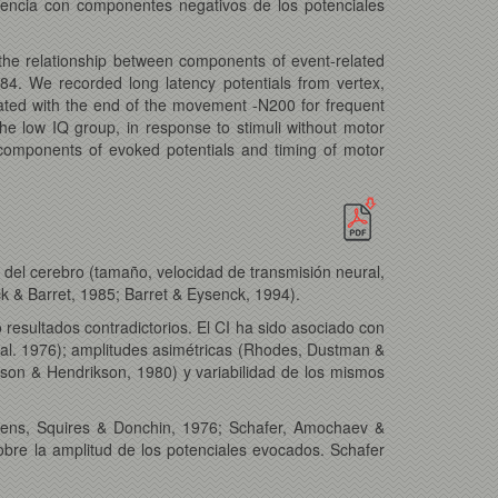
igencia con componentes negativos de los potenciales
the relationship between components of event-related
84. We recorded long latency potentials from vertex,
iated with the end of the movement -N200 for frequent
he low IQ group, in response to stimuli without motor
e components of evoked potentials and timing of motor
to del cerebro (tamaño, velocidad de transmisión neural,
ck & Barret, 1985; Barret & Eysenck, 1994).
 resultados contradictorios. El CI ha sido asociado con
 al. 1976); amplitudes asimétricas (Rhodes, Dustman &
son & Hendrikson, 1980) y variabilidad de los mismos
ockens, Squires & Donchin, 1976; Schafer, Amochaev &
obre la amplitud de los potenciales evocados. Schafer