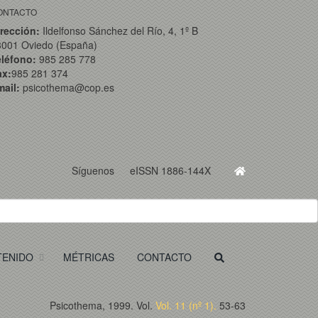
ONTACTO
rección:
Ildelfonso Sánchez del Río, 4, 1º B
3001 Oviedo (España)
eléfono:
985 285 778
ax:
985 281 374
ail:
psicothema@cop.es
Síguenos
eISSN 1886-144X
TENIDO
MÉTRICAS
CONTACTO
Psicothema, 1999. Vol.
Vol. 11 (nº 1).
53-63