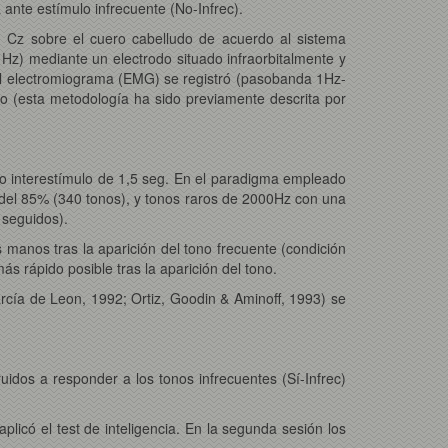
ante estímulo infrecuente (No-Infrec).
ón Cz sobre el cuero cabelludo de acuerdo al sistema
 Hz) mediante un electrodo situado infraorbitalmente y
El electromiograma (EMG) se registró (pasobanda 1Hz-
o (esta metodología ha sido previamente descrita por
lo interestímulo de 1,5 seg. En el paradigma empleado
 del 85% (340 tonos), y tonos raros de 2000Hz con una
 seguidos).
 manos tras la aparición del tono frecuente (condición
ás rápido posible tras la aparición del tono.
cía de Leon, 1992; Ortiz, Goodin & Aminoff, 1993) se
uidos a responder a los tonos infrecuentes (Sí-Infrec)
licó el test de inteligencia. En la segunda sesión los