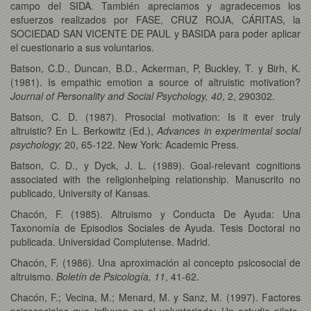
campo del SIDA. También apreciamos y agradecemos los
esfuerzos realizados por FASE, CRUZ ROJA, CÁRITAS, la
SOCIEDAD SAN VICENTE DE PAUL y BASIDA para poder aplicar
el cuestionario a sus voluntarios.
Batson, C.D., Duncan, B.D., Ackerman, P, Buckley, T. y Birh, K.
(1981). Is empathic emotion a source of altruistic motivation?
Journal of Personality and Social Psychology, 40
, 2, 290302.
Batson, C. D. (1987). Prosocial motivation: Is it ever truly
altruistic? En L. Berkowitz (Ed.),
Advances in experimental social
psychology;
20, 65-122. New York: Academic Press.
Batson, C. D., y Dyck, J. L. (1989). Goal-relevant cognitions
associated with the religionhelping relationship. Manuscrito no
publicado, University of Kansas.
Chacón, F. (1985). Altruismo y Conducta De Ayuda: Una
Taxonomía de Episodios Sociales de Ayuda. Tesis Doctoral no
publicada. Universidad Complutense. Madrid.
Chacón, F. (1986). Una aproximación al concepto psicosocial de
altruismo.
Boletín de Psicología, 11
, 41-62.
Chacón, F.; Vecina, M.; Menard, M. y Sanz, M. (1997). Factores
psicosociales que influyen en el voluntariado: Un estudio piloto.