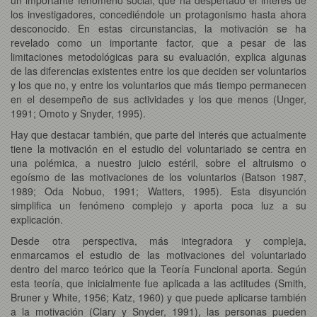
los investigadores, concediéndole un protagonismo hasta ahora
desconocido. En estas circunstancias, la motivación se ha
revelado como un importante factor, que a pesar de las
limitaciones metodológicas para su evaluación, explica algunas
de las diferencias existentes entre los que deciden ser voluntarios
y los que no, y entre los voluntarios que más tiempo permanecen
en el desempeño de sus actividades y los que menos (Unger,
1991; Omoto y Snyder, 1995).
Hay que destacar también, que parte del interés que actualmente
tiene la motivación en el estudio del voluntariado se centra en
una polémica, a nuestro juicio estéril, sobre el altruismo o
egoísmo de las motivaciones de los voluntarios (Batson 1987,
1989; Oda Nobuo, 1991; Watters, 1995). Esta disyunción
simplifica un fenómeno complejo y aporta poca luz a su
explicación.
Desde otra perspectiva, más integradora y compleja,
enmarcamos el estudio de las motivaciones del voluntariado
dentro del marco teórico que la Teoría Funcional aporta. Según
esta teoría, que inicialmente fue aplicada a las actitudes (Smith,
Bruner y White, 1956; Katz, 1960) y que puede aplicarse también
a la motivación (Clary y Snyder, 1991), las personas pueden