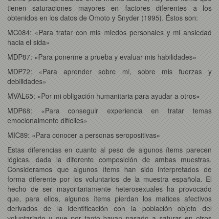
tienen saturaciones mayores en factores diferentes a los
obtenidos en los datos de Omoto y Snyder (1995). Éstos son:
MC084: «Para tratar con mis miedos personales y mi ansiedad
hacia el sida»
MDP87: «Para ponerme a prueba y evaluar mis habilidades»
MDP72: «Para aprender sobre mi, sobre mis fuerzas y
debilidades»
MVAL65: «Por mi obligación humanitaria para ayudar a otros»
MDP68: «Para conseguir experiencia en tratar temas
emocionalmente difíciles»
MIC89: «Para conocer a personas seropositivas»
Estas diferencias en cuanto al peso de algunos ítems parecen
lógicas, dada la diferente composición de ambas muestras.
Consideramos que algunos ítems han sido interpretados de
forma diferente por los voluntarios de la muestra española. El
hecho de ser mayoritariamente heterosexuales ha provocado
que, para ellos, algunos ítems pierdan los matices afectivos
derivados de la identificación con la población objeto del
voluntariado y que por tanto hayan pasado a saturar en otros