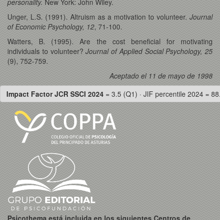
personality.
New York: John Wiley.
Unger, L.S. (1991). Altruism as a motivation to volunteer.
Journal
of Economic Psychology, 12
, 71-100.
Watters, B. (1995). Are the cost beneficial for motivating
individuals to volunteer?
Journal of Applied Social Psychology, 25
(9), 752-759.
Aceptado el 11 de mayo de 1998
Impact Factor JCR SSCI 2024
= 3.5 (Q1) · JIF percentile 2024 = 88
Psicothema está incluida en los siguientes Centros de