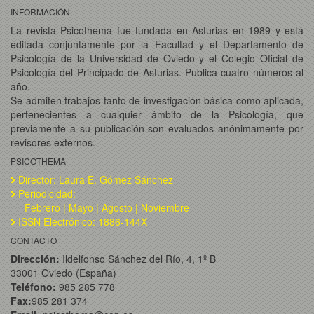
INFORMACIÓN
La revista Psicothema fue fundada en Asturias en 1989 y está
editada conjuntamente por la Facultad y el Departamento de
Psicología de la Universidad de Oviedo y el Colegio Oficial de
Psicología del Principado de Asturias. Publica cuatro números al
año.
Se admiten trabajos tanto de investigación básica como aplicada,
pertenecientes a cualquier ámbito de la Psicología, que
previamente a su publicación son evaluados anónimamente por
revisores externos.
PSICOTHEMA
Director: Laura E. Gómez Sánchez
Periodicidad:
Febrero | Mayo | Agosto | Noviembre
ISSN Electrónico: 1886-144X
CONTACTO
Dirección:
Ildelfonso Sánchez del Río, 4, 1º B
33001 Oviedo (España)
Teléfono:
985 285 778
Fax:
985 281 374