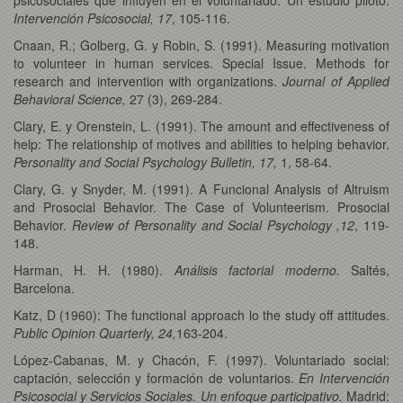
Intervención Psicosocial, 17
, 105-116.
Cnaan, R.; Golberg, G. y Robin, S. (1991). Measuring motivation
to volunteer in human services. Special Issue. Methods for
research and intervention with organizations.
Journal of Applied
Behavioral Science,
27 (3), 269-284.
Clary, E. y Orenstein, L. (1991). The amount and effectiveness of
help: The relationship of motives and abilities to helping behavior.
Personality and Social Psychology Bulletin, 17,
1, 58-64.
Clary, G. y Snyder, M. (1991). A Funcional Analysis of Altruism
and Prosocial Behavior. The Case of Volunteerism. Prosocial
Behavior.
Review of Personality and Social Psychology ,12
, 119-
148.
Harman, H. H. (1980).
Análisis factorial moderno.
Saltés,
Barcelona.
Katz, D (1960): The functional approach lo the study off attitudes.
Public Opinion Quarterly, 24,
163-204.
López-Cabanas, M. y Chacón, F. (1997). Voluntariado social:
captación, selección y formación de voluntarios.
En Intervención
Psicosocial y Servicios Sociales. Un enfoque participativo.
Madrid: