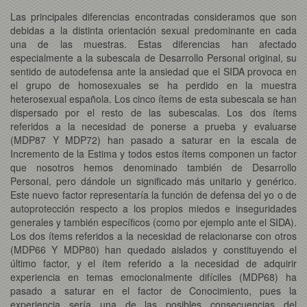
Las principales diferencias encontradas consideramos que son
debidas a la distinta orientación sexual predominante en cada
una de las muestras. Estas diferencias han afectado
especialmente a la subescala de Desarrollo Personal original, su
sentido de autodefensa ante la ansiedad que el SIDA provoca en
el grupo de homosexuales se ha perdido en la muestra
heterosexual española. Los cinco ítems de esta subescala se han
dispersado por el resto de las subescalas. Los dos ítems
referidos a la necesidad de ponerse a prueba y evaluarse
(MDP87 Y MDP72) han pasado a saturar en la escala de
Incremento de la Estima y todos estos ítems componen un factor
que nosotros hemos denominado también de Desarrollo
Personal, pero dándole un significado más unitario y genérico.
Este nuevo factor representaría la función de defensa del yo o de
autoprotección respecto a los propios miedos e inseguridades
generales y también específicos (como por ejemplo ante el SIDA).
Los dos ítems referidos a la necesidad de relacionarse con otros
(MDP66 Y MDP80) han quedado aislados y constituyendo el
último factor, y el ítem referido a la necesidad de adquirir
experiencia en temas emocionalmente difíciles (MDP68) ha
pasado a saturar en el factor de Conocimiento, pues la
experiencia sería una de las posibles consecuencias del