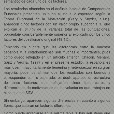
semántico de cada uno de los factores.
Los resultados obtenidos en el análisis factorial de Componentes
Principales presentan un buen ajuste a lo esperado según la
Teoría Funcional de la Motivación (Clary y Snyder, 1991),
aparecen cinco factores con un valor propio superior a 1, que
explican el 64.4% de la varianza total de las puntuaciones,
porcentaje considerablemente superior al explicado por los cinco
factores del cuestionario original (49,4%).
Teniendo en cuenta que las diferencias entre la muestra
española y la estadounidense son muchas e importantes, pues
como quedó reflejado en un artículo anterior (Chacón, Ménard,
Sanz y Vecina, 1997) y en el presente estudio, la española es
más joven, mayoritariamente femenina y heterosexual en su gran
mayoría, podemos afirmar que los resultados son buenos y
corresponden con lo esperado, es decir, aparece un estructura
de cinco factores, que reflejarían cinco tipos claros y
diferenciados de motivaciones de los voluntarios que trabajan en
el campo del SIDA.
Sin embargo, aparecen algunas diferencias en cuanto a algunos
ítems, que saturan en factores diferentes.
Como puede apreciarse en la misma tabla 3, hay seis ítems que