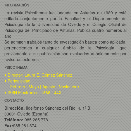
INFORMACIÓN
La revista Psicothema fue fundada en Asturias en 1989 y está
editada conjuntamente por la Facultad y el Departamento de
Psicología de la Universidad de Oviedo y el Colegio Oficial de
Psicología del Principado de Asturias. Publica cuatro números al
año.
Se admiten trabajos tanto de investigación básica como aplicada,
pertenecientes a cualquier ámbito de la Psicología, que
previamente a su publicación son evaluados anónimamente por
revisores externos.
PSICOTHEMA
Director: Laura E. Gómez Sánchez
Periodicidad:
Febrero | Mayo | Agosto | Noviembre
ISSN Electrónico: 1886-144X
CONTACTO
Dirección:
Ildelfonso Sánchez del Río, 4, 1º B
33001 Oviedo (España)
Teléfono:
985 285 778
Fax:
985 281 374