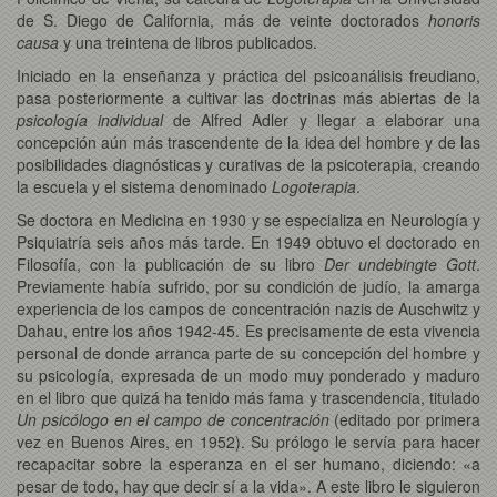
de S. Diego de California, más de veinte doctorados
honoris
causa
y una treintena de libros publicados.
Iniciado en la enseñanza y práctica del psicoanálisis freudiano,
pasa posteriormente a cultivar las doctrinas más abiertas de la
psicología individual
de Alfred Adler y llegar a elaborar una
concepción aún más trascendente de la idea del hombre y de las
posibilidades diagnósticas y curativas de la psicoterapia, creando
la escuela y el sistema denominado
Logoterapia
.
Se doctora en Medicina en 1930 y se especializa en Neurología y
Psiquiatría seis años más tarde. En 1949 obtuvo el doctorado en
Filosofía, con la publicación de su libro
Der undebingte Gott
.
Previamente había sufrido, por su condición de judío, la amarga
experiencia de los campos de concentración nazis de Auschwitz y
Dahau, entre los años 1942-45. Es precisamente de esta vivencia
personal de donde arranca parte de su concepción del hombre y
su psicología, expresada de un modo muy ponderado y maduro
en el libro que quizá ha tenido más fama y trascendencia, titulado
Un psicólogo en el campo de concentración
(editado por primera
vez en Buenos Aires, en 1952). Su prólogo le servía para hacer
recapacitar sobre la esperanza en el ser humano, diciendo: «a
pesar de todo, hay que decir sí a la vida». A este libro le siguieron