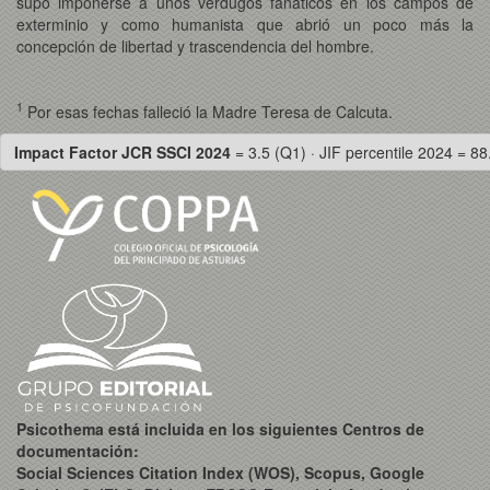
supo imponerse a unos verdugos fanáticos en los campos de
exterminio y como humanista que abrió un poco más la
concepción de libertad y trascendencia del hombre.
1
Por esas fechas falleció la Madre Teresa de Calcuta.
Impact Factor JCR SSCI 2024
= 3.5 (Q1) · JIF percentile 2024 = 88
Psicothema está incluida en los siguientes Centros de
documentación:
Social Sciences Citation Index (WOS), Scopus, Google