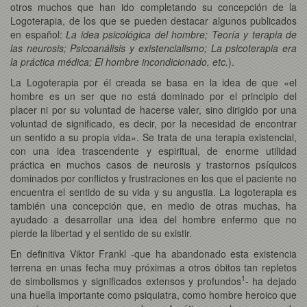
otros muchos que han ido completando su concepción de la
Logoterapia, de los que se pueden destacar algunos publicados
en español:
La idea psicológica del hombre; Teoría y terapia de
las neurosis; Psicoanálisis y existencialismo; La psicoterapia era
la práctica médica; El hombre incondicionado, etc.
).
La Logoterapia por él creada se basa en la idea de que «el
hombre es un ser que no está dominado por el principio del
placer ni por su voluntad de hacerse valer, sino dirigido por una
voluntad de significado, es decir, por la necesidad de encontrar
un sentido a su propia vida». Se trata de una terapia existencial,
con una idea trascendente y espiritual, de enorme utilidad
práctica en muchos casos de neurosis y trastornos psíquicos
dominados por conflictos y frustraciones en los que el paciente no
encuentra el sentido de su vida y su angustia. La logoterapia es
también una concepción que, en medio de otras muchas, ha
ayudado a desarrollar una idea del hombre enfermo que no
pierde la libertad y el sentido de su existir.
En definitiva Viktor Frankl -que ha abandonado esta existencia
terrena en unas fecha muy próximas a otros óbitos tan repletos
1
de simbolismos y significados extensos y profundos
- ha dejado
una huella importante como psiquiatra, como hombre heroico que