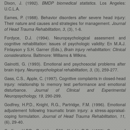
Dixon, J. (1992).
BMDP biomedical statistics.
Los Angeles:
U.C.L.A.
Eames, P. (1988). Behavior disorders after severe head injury:
Their nature and causes and strategies for management.
Journal
of Head Trauma Rehabilitation, 3
, (3), 1-6.
Fordyce, D.J. (1994). Neuropsychological assesment and
cognitive rehabilitation: issues of psychologic validity: En M.A.J.
Finlayson y S.H. Garner (Eds.),
Brain injury rehabilitation: Clinical
considerations
. Baltimore: Williams & Wilkins.
Gainotti, G. (1993). Emotional and psychosocial problems after
brain injury.
Neuropsychological rehabilitation, 3,
(3), 259-277.
Gass, C.S., Apple, C. (1997). Cognitive complaints in closed-head
injury: relationship to memory test performance and emotional
disturbance.
Journal of Clinical and Experimental
Neuropsychology, 19,
290-299.
Godfrey, H.P.D., Knight, R.G., Partridge, F.M. (1996). Emotional
adjustement following traumatic brain injury: a stress-appraisal-
coping formulation.
Journal of Head Trauma Rehabilitation, 11,
(6), 29-40.