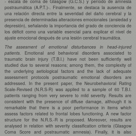
- escala de coma de Glasgow (G.C.S.) y período de amnesia
postraumática (A.P.T.)-. Finalmente, se destaca la ausencia de
una relación directa entre la severidad del daño cerebral y la
presencia de determinadas alteraciones emocionales (ansiedad y
depresión), señalando la importancia del grado de conciencia de
los déficit como una variable esencial para explicar el nivel de
ajuste emocional después de una lesión cerebral traumática.
The assesment of emotional disturbances in head-injured
patients.
Emotional and behavioral disorders associated to
traumatic brain injury (T.B.I.) have not been sufficiently well
studied due to several reasons; among them, the complexity of
the underlying aetiological factors and the lack of adequate
assessment protocols postraumatic emotional disorders are
addressed. In the present paper, the Neurobehavioral Rating
Scale-Revised (N.R.S-R) was applied to a sample of 60 T.B.I.
patients ranging from very severe to mild severity. Results are
consistent with the presence of diffuse damage, although it is
remarkable that there is a poor performance in items which
assess factors related to frontal lobes functioning. A new factor
structure for the N.R.S.-R is proposed. Moreover, results are
analysed in relation with severity classification criteria (Glasgow
Coma Score and postraumatic amnesia). Finally, it is also