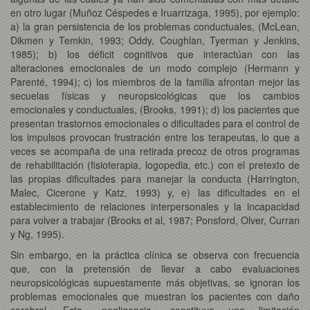
en otro lugar (Muñoz Céspedes e Iruarrizaga, 1995), por ejemplo:
a) la gran persistencia de los problemas conductuales, (McLean,
Dikmen y Temkin, 1993; Oddy, Coughlan, Tyerman y Jenkins,
1985); b)
los déficit cognitivos que interactúan con las
alteraciones emocionales de un modo complejo (Hermann y
Parenté, 1994); c) los miembros de la familia afrontan mejor las
secuelas físicas y neuropsicológicas que los cambios
emocionales y conductuales, (Brooks, 1991); d) los pacientes que
presentan trastornos emocionales o dificultades para el control de
los impulsos provocan frustración entre los terapeutas, lo que a
veces se acompaña de una retirada precoz de otros programas
de rehabilitación (fisioterapia, logopedia, etc.) con el pretexto de
las propias dificultades para manejar la conducta (Harrington,
Malec, Cicerone y Katz, 1993) y, e) las dificultades en el
establecimiento de relaciones interpersonales y la incapacidad
para volver a trabajar (Brooks et al, 1987; Ponsford, Olver, Curran
y Ng, 1995).
Sin embargo, en la práctica clínica se observa con frecuencia
que, con la pretensión de llevar a cabo evaluaciones
neuropsicológicas supuestamente más objetivas, se ignoran los
problemas emocionales que muestran los pacientes con daño
cerebral. Esta «negligencia» constituye una limitación