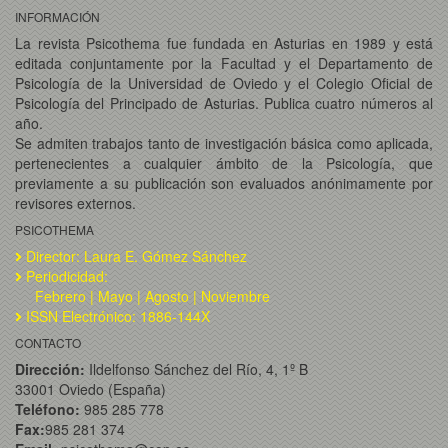
INFORMACIÓN
La revista Psicothema fue fundada en Asturias en 1989 y está
editada conjuntamente por la Facultad y el Departamento de
Psicología de la Universidad de Oviedo y el Colegio Oficial de
Psicología del Principado de Asturias. Publica cuatro números al
año.
Se admiten trabajos tanto de investigación básica como aplicada,
pertenecientes a cualquier ámbito de la Psicología, que
previamente a su publicación son evaluados anónimamente por
revisores externos.
PSICOTHEMA
Director: Laura E. Gómez Sánchez
Periodicidad:
Febrero | Mayo | Agosto | Noviembre
ISSN Electrónico: 1886-144X
CONTACTO
Dirección:
Ildelfonso Sánchez del Río, 4, 1º B
33001 Oviedo (España)
Teléfono:
985 285 778
Fax:
985 281 374