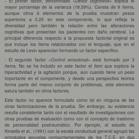
- El primer factor, denominado
«Déficit cognitivos»
explica el
mayor porcentaje de la varianza (18,59%). Consta de 9 ítems,
aunque otros 6 elementos de la prueba muestran pesos
superiores a 0,25 en este componente, lo que refleja la
diversidad pero también la relación entre las alteraciones
cognitivas que presentan los pacientes con daño cerebral. La
principal diferencia respecto a la propuesta factorial original es
que incluye los ítems relacionados con el lenguaje, que en el
estudio de Levin aparecían formando un factor específico.
- El segundo factor
«Control emocional»
está formado por 3
ítems. No se ha incluido en este factor el ítem que explora la
hiperactividad y la agitación porque, aún cuando tiene un peso
importante en el componente, y desde una perspectiva teórica
forma parte del mismo conjunto de problemas, este elemento
satura también en otros factores.
Este factor no aparece formulado como tal en ninguna de las
otras factorizaciones de la prueba. Sin embargo, su existencia
resulta consistente tanto con el resultado de investigaciones con
otras pruebas de evaluación como con el concepto de trastorno
de personalidad postraumático. Por ejemplo, el estudio de
Kinsella et al., (1991) con la escala conductual general agrupó las
principales secuelas comportamentales de los T.C.E. en dos