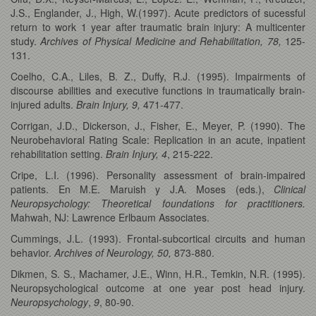
J.S., Englander, J., High, W.(1997). Acute predictors of sucessful
return to work 1 year after traumatic brain injury: A multicenter
study.
Archives of Physical Medicine and Rehabilitation, 78,
125-
131.
Coelho, C.A., Liles, B. Z., Duffy, R.J. (1995). Impairments of
discourse abilities and executive functions in traumatically brain-
injured adults.
Brain Injury, 9,
471-477.
Corrigan, J.D., Dickerson, J., Fisher, E., Meyer, P. (1990). The
Neurobehavioral Rating Scale: Replication in an acute, inpatient
rehabilitation setting.
Brain Injury, 4
, 215-222.
Cripe, L.I. (1996). Personality assessment of brain-impaired
patients. En M.E. Maruish y J.A. Moses (eds.),
Clinical
Neuropsychology: Theoretical foundations for practitioners.
Mahwah, NJ: Lawrence Erlbaum Associates.
Cummings, J.L. (1993). Frontal-subcortical circuits and human
behavior.
Archives of Neurology, 50,
873-880.
Dikmen, S. S., Machamer, J.E., Winn, H.R., Temkin, N.R. (1995).
Neuropsychological outcome at one year post head injury.
Neuropsychology
,
9
, 80-90.