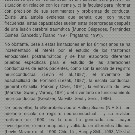
situación en relación con los ítems y, c) la facultad para informar
con precisión de sus sentimientos y problemas de conducta.
Existe una amplia evidencia que señala que, con mucha
frecuencia, estas capacidades suelen estar deterioradas después
de una lesión cerebral traumática (Muñoz Céspedes, Fernández
Guinea, Gancedo y Ruano, 1997; Prigatano, 1991).
No obstante, pese a estas limitaciones en los últimos años se ha
incrementado el interés por el estudio de los trastornos
emocionales postraumáticos y se han elaborado diferentes
pruebas específicas para el estudio de las alteraciones
conductuales de estos pacientes, como son la escala de registro
neuroconductual (Levin et al.,1987), el inventario de
adaptabilidad de Portland (Lezak, 1987), la escala conductual
general (Kinsella, Parker y Olver, 1991), la entrevista de Iowa
(Martzke, Swan y Varney, 1991) o el inventario de funcionamiento
neuroconductual (Kreutzer, Marwitz, Seel y Serio, 1996).
De todas ellas, la «Neurobehavioural Rating Scale» (N.R.S.) - en
adelante escala de registro neuroconductual - y su revisión
realizada en 1990, es la que ha generado una mayor
investigación, siendo adaptada y validada en diferentes idiomas
(Levin, Mazaux et al., 1990; Chiu, Lin, Hung y Shih, 1993; Vilkki et