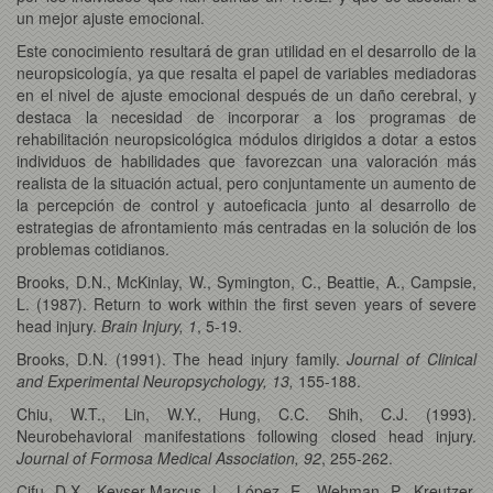
un mejor ajuste emocional.
Este conocimiento resultará de gran utilidad en el desarrollo de la
neuropsicología, ya que resalta el papel de variables mediadoras
en el nivel de ajuste emocional después de un daño cerebral, y
destaca la necesidad de incorporar a los programas de
rehabilitación neuropsicológica módulos dirigidos a dotar a estos
individuos de habilidades que favorezcan una valoración más
realista de la situación actual, pero conjuntamente un aumento de
la percepción de control y autoeficacia junto al desarrollo de
estrategias de afrontamiento más centradas en la solución de los
problemas cotidianos.
Brooks, D.N., McKinlay, W., Symington, C., Beattie, A., Campsie,
L. (1987). Return to work within the first seven years of severe
head injury.
Brain Injury, 1
, 5-19.
Brooks, D.N. (1991). The head injury family.
Journal of Clinical
and Experimental Neuropsychology, 13,
155-188.
Chiu, W.T., Lin, W.Y., Hung, C.C. Shih, C.J. (1993).
Neurobehavioral manifestations following closed head injury.
Journal of Formosa Medical Association, 92
, 255-262.
Cifu, D.X., Keyser-Marcus, L., López. E., Wehman, P., Kreutzer,