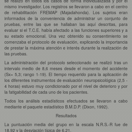
se realizó en todos los casos de forma individualizada y por el
mismo investigador. Los registros se llevaron a cabo en el centro
de rehabilitación FREMAP (Majadahonda). Los sujetos eran
informados de la conveniencia de administrar un conjunto de
pruebas, entre las que se hallaban las aquí descritas, para
evaluar si el T.C.E. había afectado a las funciones superiores y a
su estado emocional. Una vez obtenido su consentimiento se
comenzaba el protocolo de evaluación, explicando la importancia
de prestar la máxima atención e interés durante la realización de
las pruebas.
La administración del protocolo seleccionado se realizó tras un
intervalo medio de 8,6 meses desde el momento del accidente
(Sx= 5,3; rango 1-19). El tiempo requerido para la aplicación de
los diferentes instrumentos de evaluación neuropsicológica (2,5 -
4 horas) estuvo muy condicionado por el nivel de deterioro y por
la fatigabilidad de cada uno de los pacientes.
Todos los análisis estadísticos efectuados se llevaron a cabo
mediante el paquete estadístico B.M.D.P. (Dixon, 1992).
Resultados
La puntuación media del grupo en la escala N.R.S.-R fue de
18,92 y la desviación típica de 6,21.