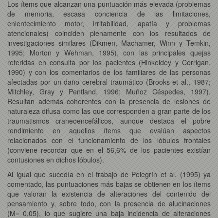
Los ítems que alcanzan una puntuación más elevada (problemas
de memoria, escasa conciencia de las limitaciones,
enlentecimiento motor, irritabilidad, apatía y problemas
atencionales) coinciden plenamente con los resultados de
investigaciones similares (Dikmen, Machamer, Winn y Temkin,
1995; Morton y Wehman, 1995), con las principales quejas
referidas en consulta por los pacientes (Hinkeldey y Corrigan,
1990) y con los comentarios de los familiares de las personas
afectadas por un daño cerebral traumático (Brooks et al., 1987;
Mitchley, Gray y Pentland, 1996; Muñoz Céspedes, 1997).
Resultan además coherentes con la presencia de lesiones de
naturaleza difusa como las que corresponden a gran parte de los
traumatismos craneoencefálicos, aunque destaca el pobre
rendimiento en aquellos ítems que evalúan aspectos
relacionados con el funcionamiento de los lóbulos frontales
(conviene recordar que en el 56,6% de los pacientes existían
contusiones en dichos lóbulos).
Al igual que sucedía en el trabajo de Pelegrín et al. (1995) ya
comentado, las puntuaciones más bajas se obtienen en los ítems
que valoran la existencia de alteraciones del contenido del
pensamiento y, sobre todo, con la presencia de alucinaciones
(M= 0,05), lo que sugiere una baja incidencia de alteraciones