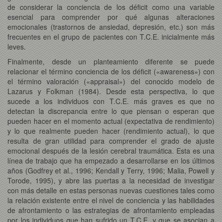
de considerar la conciencia de los déficit como una variable
esencial para comprender por qué algunas alteraciones
emocionales (trastornos de ansiedad, depresión, etc.) son más
frecuentes en el grupo de pacientes con T.C.E. inicialmente más
leves.
Finalmente, desde un planteamiento diferente se puede
relacionar el término conciencia de los déficit («awareness») con
el término valoración («appraisal») del conocido modelo de
Lazarus y Folkman (1984). Desde esta perspectiva, lo que
sucede a los individuos con T.C.E. más graves es que no
detectan la discrepancia entre lo que piensan o esperan que
pueden hacer en el momento actual (expectativa de rendimiento)
y lo que realmente pueden hacer (rendimiento actual), lo que
resulta de gran utilidad para comprender el grado de ajuste
emocional después de la lesión cerebral traumática. Esta es una
línea de trabajo que ha empezado a desarrollarse en los últimos
años (Godfrey et al., 1996; Kendall y Terry, 1996; Malia, Powell y
Torode, 1995), y abre las puertas a la necesidad de investigar
con más detalle en estas personas nuevas cuestiones tales como
la relación existente entre el nivel de conciencia y las habilidades
de afrontamiento o las estrategias de afrontamiento empleadas
por los individuos que han sufrido un T.C.E. y que se asocian a