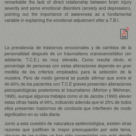
remarkable the lack of direct relationship between brain injury
severity and some emotional disorders (anxiety and depression),
pointing out the importance of awareness as a fundamental
variable in explaining the emotional adjustment after a T.B.I.
La prevalencia de trastornos emocionales y de cambios de la
personalidad después de un traumatismo craneoencefálico (en
adelante, T.C.E.) es muy elevada, Como resulta obvio, el
porcentaje de personas con estas alteraciones depende en gran
medida de los criterios empleados para la selección de la
muestra. Pero de modo general se puede afirmar que entre el
40-60% de los pacientes con T.C.E graves presentan alteraciones
psicopatológicas posteriores al traumatismo (Morton y Wehman,
1995), aunque algunos trabajos como el de Jacobs (1990) elevan
estas cifras hasta el 90%, indicando además que el 25% de todos
ellos presentan trastornos de conducta que interfieren de modo
significativo en su vida diaria.
Junto a esta cuestión de naturaleza epidemiológica, existen otras
razones que justifican la mayor preocupación por este tema,
algunas de las cuáles ya han sido comentadas con más detalle