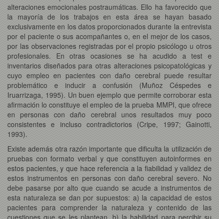
alteraciones emocionales postraumáticas. Ello ha favorecido que
la mayoría de los trabajos en esta área se hayan basado
exclusivamente en los datos proporcionados durante la entrevista
por el paciente o sus acompañantes o, en el mejor de los casos,
por las observaciones registradas por el propio psicólogo u otros
profesionales. En otras ocasiones se ha acudido a test e
inventarios diseñados para otras alteraciones psicopatológicas y
cuyo empleo en pacientes con daño cerebral puede resultar
problemático e inducir a confusión (Muñoz Céspedes e
Iruarrizaga, 1995). Un buen ejemplo que permite corroborar esta
afirmación lo constituye el empleo de la prueba MMPI, que ofrece
en personas con daño cerebral unos resultados muy poco
consistentes e incluso contradictorios (Cripe, 1997; Gainotti,
1993).
Existe además otra razón importante que dificulta la utilización de
pruebas con formato verbal y que constituyen autoinformes en
estos pacientes, y que hace referencia a la fiabilidad y validez de
estos instrumentos en personas con daño cerebral severo. No
debe pasarse por alto que cuando se acude a instrumentos de
esta naturaleza se dan por supuestos: a) la capacidad de estos
pacientes para comprender la naturaleza y contenido de las
cuestiones que se les plantean, b) la habilidad para percibir su