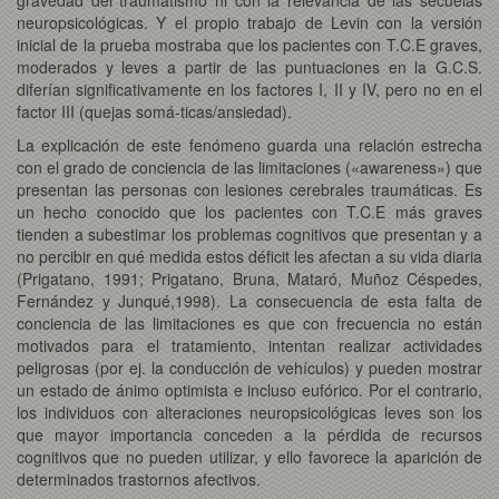
neuropsicológicas. Y el propio trabajo de Levin con la versión
inicial de la prueba mostraba que los pacientes con T.C.E graves,
moderados y leves a partir de las puntuaciones en la G.C.S.
diferían significativamente en los factores I, II y IV, pero no en el
factor III (quejas somá-ticas/ansiedad).
La explicación de este fenómeno guarda una relación estrecha
con el grado de conciencia de las limitaciones («awareness») que
presentan las personas con lesiones cerebrales traumáticas. Es
un hecho conocido que los pacientes con T.C.E más graves
tienden a subestimar los problemas cognitivos que presentan y a
no percibir en qué medida estos déficit les afectan a su vida diaria
(Prigatano, 1991; Prigatano, Bruna, Mataró, Muñoz Céspedes,
Fernández y Junqué,1998). La consecuencia de esta falta de
conciencia de las limitaciones es que con frecuencia no están
motivados para el tratamiento, intentan realizar actividades
peligrosas (por ej. la conducción de vehículos) y pueden mostrar
un estado de ánimo optimista e incluso eufórico. Por el contrario,
los individuos con alteraciones neuropsicológicas leves son los
que mayor importancia conceden a la pérdida de recursos
cognitivos que no pueden utilizar, y ello favorece la aparición de
determinados trastornos afectivos.