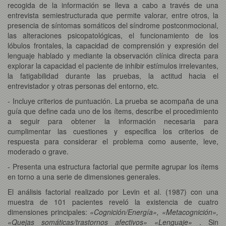
recogida de la información se lleva a cabo a través de una
entrevista semiestructurada que permite valorar, entre otros, la
presencia de síntomas somáticos del síndrome postconmocional,
las alteraciones psicopatológicas, el funcionamiento de los
lóbulos frontales, la capacidad de comprensión y expresión del
lenguaje hablado y mediante la observación clínica directa para
explorar la capacidad el paciente de inhibir estímulos irrelevantes,
la fatigabilidad durante las pruebas, la actitud hacia el
entrevistador y otras personas del entorno, etc.
- Incluye criterios de puntuación. La prueba se acompaña de una
guía que define cada uno de los ítems, describe el procedimiento
a seguir para obtener la información necesaria para
cumplimentar las cuestiones y especifica los criterios de
respuesta para considerar el problema como ausente, leve,
moderado o grave.
- Presenta una estructura factorial que permite agrupar los ítems
en torno a una serie de dimensiones generales.
El análisis factorial realizado por Levin et al. (1987) con una
muestra de 101 pacientes reveló la existencia de cuatro
dimensiones principales:
«Cognición/Energía»,
«Metacognición»,
«Quejas somáticas/trastornos afectivos»
«Lenguaje»
. Sin