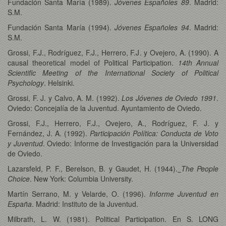
Fundación Santa María (1989).
Jóvenes Españoles 89
. Madrid:
S.M.
Fundación Santa María (1994).
Jóvenes Españoles 94
. Madrid:
S.M.
Grossi, F.J., Rodríguez, F.J., Herrero, F.J. y Ovejero, A. (1990). A
causal theoretical model of Political Participation.
14th Annual
Scientific Meeting of the International Society of Political
Psychology
. Helsinki.
Grossi, F. J. y Calvo, A. M. (1992).
Los Jóvenes de Oviedo 1991
.
Oviedo: Concejalía de la Juventud. Ayuntamiento de Oviedo.
Grossi, F.J., Herrero, F.J., Ovejero, A., Rodríguez, F. J. y
Fernández, J. A. (1992).
Participación Política: Conducta de Voto
y Juventud
. Oviedo: Informe de Investigación para la Universidad
de Oviedo.
Lazarsfeld, P. F., Berelson, B. y Gaudet, H. (1944).
The People
Choice
. New York: Columbia University.
Martín Serrano, M. y Velarde, O. (1996).
Informe Juventud en
España
. Madrid: Instituto de la Juventud.
Milbrath, L. W. (1981). Political Participation. En S. LONG