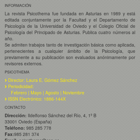
INFORMACIÓN
La revista Psicothema fue fundada en Asturias en 1989 y está
editada conjuntamente por la Facultad y el Departamento de
Psicología de la Universidad de Oviedo y el Colegio Oficial de
Psicología del Principado de Asturias. Publica cuatro números al
año.
Se admiten trabajos tanto de investigación básica como aplicada,
pertenecientes a cualquier ámbito de la Psicología, que
previamente a su publicación son evaluados anónimamente por
revisores externos.
PSICOTHEMA
Director: Laura E. Gómez Sánchez
Periodicidad:
Febrero | Mayo | Agosto | Noviembre
ISSN Electrónico: 1886-144X
CONTACTO
Dirección:
Ildelfonso Sánchez del Río, 4, 1º B
33001 Oviedo (España)
Teléfono:
985 285 778
Fax:
985 281 374