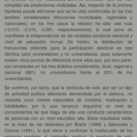
cumplido las predicciones realizadas. Así, respecto de la primera
hipótesis puede afirmarse que se ha visto confirmada en los tres
ámbitos considerados (elecciones municipales, regionales y
nacionales); en los tres casos la relación ha sido casi nula
(-0.070, -0.076, -0.081, respectivamente), lo cual pone de
manifiesto la independencia de las variables
conducta electoral y
nivel de educación formal
. De hecho, la distribución de
frecuencias obtenida para la participación electoral es casi
idéntica para universitarios y no universitarios, pues solamente
existen cinco puntos de diferencia entre ellos que, por otra parte,
son constantes en los tres ámbitos considerados, local, regional y
nacional (88% no universitarios frente al 83% de los
universitarios).
Se confirma, por tanto, que la conducta de voto, por ser un tipo
de actividad política altamente demandada por el sistema, no
necesita unos niveles especiales de iniciativa, implicación y
habilidades, por lo que tampoco requeriría un nivel de
conocimientos tal que haga de ella una conducta característica
de personas con un nivel educativo alto. Estos resultados están
en la línea de los obtenidos por Braña (1989) y Sabucedo y
Cramer (1991), lo que viene a confirmar lo inadecuado de los
primeros modelos al pretender explicar la conducta de voto