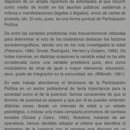
disponen de un amplio repertorio de actividades al que recurrir
como medio de incidir en los asuntos públicos: asistencia a
mítines o manifestaciones (legales o ilegales), envío de cartas de
protesta, etc. El voto, pues, es una forma puntual de Participación
Política.
De entre las variables predictoras más frecuentemente utilizadas
para determinar el voto de los ciudadanos destacan los factores
sociodemográficos, siendo uno de los más investigados la edad
(Peterson, 1990; Grossi, Rodríguez, Herrero y Ovejero, 1990). De
todas maneras, en distintas ocasiones la variable edad no ha sido
considerada como una variable predictora pura, sino como
moduladora de otras de igual o mayor relevancia: educación,
sexo, grado de integración en la comunidad, etc. (Milbrath, 1981).
En este trabajo abordamos el fenómeno de la Participación
Política en un sector poblacional de tanta importancia para la
sociedad como el de la juventud. Somos conscientes de que el
término de juventud es esquivo y que por él se pueden entender
distintas cosas, desde un intervalo de edad a un estado
psicológico, o incluso una masa compacta promotora de cambios
sociales (Grossi y Calvo, 1992). Nosotros, tratando de ser
operativos, hemos decidido adoptar el criterio que identifica el
fenómeno de la juventud con el proceso que discurre en un