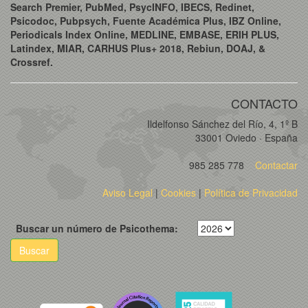
Search Premier, PubMed, PsycINFO, IBECS, Redinet,
Psicodoc, Pubpsych, Fuente Académica Plus, IBZ Online,
Periodicals Index Online, MEDLINE, EMBASE, ERIH PLUS,
Latindex, MIAR, CARHUS Plus+ 2018, Rebiun, DOAJ, &
Crossref.
CONTACTO
Ildelfonso Sánchez del Río, 4, 1º B
33001 Oviedo · España
985 285 778
Contactar
Aviso Legal
|
Cookies
|
Política de Privacidad
Buscar un número de Psicothema:
Buscar