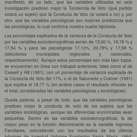
manifiesto, de un lado, que las variables utilizadas en esta
investigación predicen mejor la Tendencia de Voto (qué partido
votará un sujeto) que la Conducta de Voto (si votará o no) y, por
otro, que las variables psicológicas son mejores predictoras que
las sociológicas, lo cual confirma nuestra cuarta hipótesis.
Los porcentajes explicados de la varianza de la Conducta de Voto
por las variables sociodemográficas serían de 13,60 %, 18,76 % y
17,54 % y para las psicológicas 17,12%, 20,78% y 17,58 %
(elecciones municipales, regionales y nacionales,
respectivamente). Aunque estos porcentajes son más bien bajos,
se encuentran en línea con trabajos anteriores, tales como el de
Cassell y Hill (1981), con un porcentaje de varianza explicada de
la Conducta de Voto del 17%, o el de Sabucedo y Cramer (1991)
que explica el 18,77 % (en ambos casos el resultado ofrecido es
el total, consideradas las variables psicológicas y sociológicas).
Queda patente, a pesar de todo, que las variables psicológicas
predicen mejor la conducta de voto de los sujetos que las
variables sociológicas, aunque las diferencias encontradas sean
pequeñas. Dentro de las variables sociodemográficas, la de
mayor peso en la función discriminante es la variable Ingresos
Familiares, coincidiendo con los resultados de los últimos
informes de juventud (Informe Fundación Santa María, 1994;