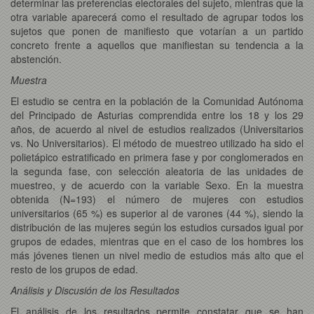
determinar las preferencias electorales del sujeto, mientras que la
otra variable aparecerá como el resultado de agrupar todos los
sujetos que ponen de manifiesto que votarían a un partido
concreto frente a aquellos que manifiestan su tendencia a la
abstención.
Muestra
El estudio se centra en la población de la Comunidad Autónoma
del Principado de Asturias comprendida entre los 18 y los 29
años, de acuerdo al nivel de estudios realizados (Universitarios
vs. No Universitarios). El método de muestreo utilizado ha sido el
polietápico estratificado en primera fase y por conglomerados en
la segunda fase, con selección aleatoria de las unidades de
muestreo, y de acuerdo con la variable Sexo. En la muestra
obtenida (N=193) el número de mujeres con estudios
universitarios (65 %) es superior al de varones (44 %), siendo la
distribución de las mujeres según los estudios cursados igual por
grupos de edades, mientras que en el caso de los hombres los
más jóvenes tienen un nivel medio de estudios más alto que el
resto de los grupos de edad.
Análisis y Discusión de los Resultados
El análisis de los resultados permite constatar que se han