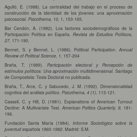
Agulló, E. (1998). La centralidad del trabajo en el proceso de
construcción de la identidad de los jóvenes: una aproximación
psicosocial.
Psicothema, 10,
1, 153-165.
Bar Cendón, A. (1982). Los factores sociodemográficos de la
Participación Política en España.
Revista de Estudios Políticos,
27,
171-190.
Bennet, S. y Bennet, L. (1986). Political Participation.
Annual
Review of Political Science, 1,
157-204
Braña, T. (1989).
Participación electoral y Percepción de
estímulos políticos: Una aproximación multidimensional
. Santiago
de Compostela: Tesis Doctoral no publicada.
Braña, T., Arce, C. y Sabucedo, J. M. (1992). Dimensionalidad
cognitiva del análisis político.
Psicothema, 4 (1)
, 113-121.
Cassell, C. y Hill, D. (1981). Explanations of American Turnout
Decline: A Multivariate Test.
American Politics Quarterly, 9,
181-
196.
Fundación Santa María (1984).
Informe Sociológico sobre la
juventud española 1960-1982
. Madrid: S.M.