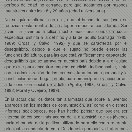
período de edad no cerrado, pero que acotamos por razones
muestrales entre los 18 y 29 años (edad universitaria).
No se quiere afirmar con ello, que el hecho de ser joven se
reduzca a estar dentro de la categoría muestral considerada. Ser
joven, la juventud implica mucho más: una condición social
específica, distinta a la del niño y a la del adulto (Zarraga, 1985,
1989; Grossi y Calvo, 1992) y que se caracteriza por el
desequilibrio, debido a que el sujeto no puede ejercer las
funciones del adulto, para las que está ya físicamente capacitado;
desequilibrio que se agrava en nuestro país debido a la dificultad
que existe para encontrar empleo, condición indispensable, junto
con la administración de los recursos, la autonomía personal y la
constitución de un hogar propio, para emanciparse y acceder así
a la condición social de adulto (Agulló, 1998; Grossi y Calvo,
1992; Moral y Ovejero, 1999).
En la actualidad los datos tan alarmistas que sobre la juventud
aparecen en los medios de comunicación, así como en distintos
informes sociológicos, nos han hecho pensar que pudiera ser
interesante conocer más acerca de la disposición de los jóvenes
hacia el mundo de la política, utilizando para ello como referente
principal la conducta de voto. Desde esta perspectiva trataremos