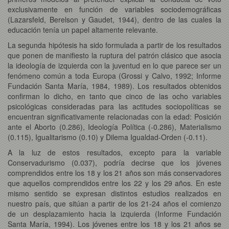
exclusivamente en función de variables sociodemográficas
(Lazarsfeld, Berelson y Gaudet, 1944), dentro de las cuales la
educación tenía un papel altamente relevante.
La segunda hipótesis ha sido formulada a partir de los resultados
que ponen de manifiesto la ruptura del patrón clásico que asocia
la ideología de izquierda con la juventud en lo que parece ser un
fenómeno común a toda Europa (Grossi y Calvo, 1992; Informe
Fundación Santa María, 1984, 1989). Los resultados obtenidos
confirman lo dicho, en tanto que cinco de las ocho variables
psicológicas consideradas para las actitudes sociopolíticas se
encuentran significativamente relacionadas con la edad: Posición
ante el Aborto (0.286), Ideología Política (-0.286), Materialismo
(0.115), Igualitarismo (0.10) y Dilema Igualdad-Orden (-0.11).
A la luz de estos resultados, excepto para la variable
Conservadurismo (0.037), podría decirse que los jóvenes
comprendidos entre los 18 y los 21 años son más conservadores
que aquellos comprendidos entre los 22 y los 29 años. En este
mismo sentido se expresan distintos estudios realizados en
nuestro país, que sitúan a partir de los 21-24 años el comienzo
de un desplazamiento hacia la izquierda (Informe Fundación
Santa María, 1994). Los jóvenes entre los 18 y los 21 años se