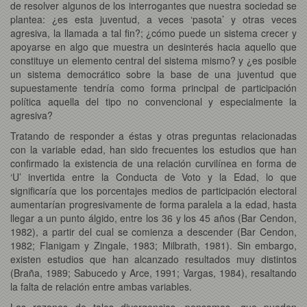
de resolver algunos de los interrogantes que nuestra sociedad se
plantea: ¿es esta juventud, a veces ‘pasota’ y otras veces
agresiva, la llamada a tal fin?; ¿cómo puede un sistema crecer y
apoyarse en algo que muestra un desinterés hacia aquello que
constituye un elemento central del sistema mismo? y ¿es posible
un sistema democrático sobre la base de una juventud que
supuestamente tendría como forma principal de participación
política aquella del tipo no convencional y especialmente la
agresiva?
Tratando de responder a éstas y otras preguntas relacionadas
con la variable edad, han sido frecuentes los estudios que han
confirmado la existencia de una relación curvilínea en forma de
‘U’ invertida entre la Conducta de Voto y la Edad, lo que
significaría que los porcentajes medios de participación electoral
aumentarían progresivamente de forma paralela a la edad, hasta
llegar a un punto álgido, entre los 36 y los 45 años (Bar Cendon,
1982), a partir del cual se comienza a descender (Bar Cendon,
1982; Flanigam y Zingale, 1983; Milbrath, 1981). Sin embargo,
existen estudios que han alcanzado resultados muy distintos
(Braña, 1989; Sabucedo y Arce, 1991; Vargas, 1984), resaltando
la falta de relación entre ambas variables.
Las razones de tales divergencias, pensamos, que pueden