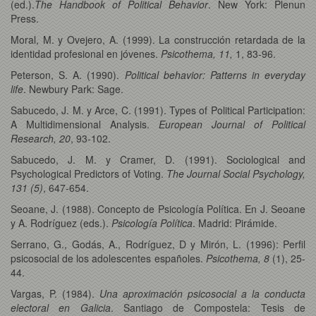
(ed.).
The Handbook of Political Behavior
. New York: Plenun
Press.
Moral, M. y Ovejero, A. (1999). La construcción retardada de la
identidad profesional en jóvenes.
Psicothema, 11,
1, 83-96.
Peterson, S. A. (1990).
Political behavior: Patterns in everyday
life
. Newbury Park: Sage.
Sabucedo, J. M. y Arce, C. (1991). Types of Political Participation:
A Multidimensional Analysis.
European Journal of Political
Research, 20
, 93-102.
Sabucedo, J. M. y Cramer, D. (1991). Sociological and
Psychological Predictors of Voting.
The Journal Social Psychology,
131 (5)
, 647-654.
Seoane, J. (1988). Concepto de Psicología Política. En J. Seoane
y A. Rodríguez (eds.).
Psicología Política
. Madrid: Pirámide.
Serrano, G., Godás, A., Rodríguez, D y Mirón, L. (1996): Perfil
psicosocial de los adolescentes españoles.
Psicothema, 8
(1), 25-
44.
Vargas, P. (1984).
Una aproximación psicosocial a la conducta
electoral en Galicia
. Santiago de Compostela: Tesis de