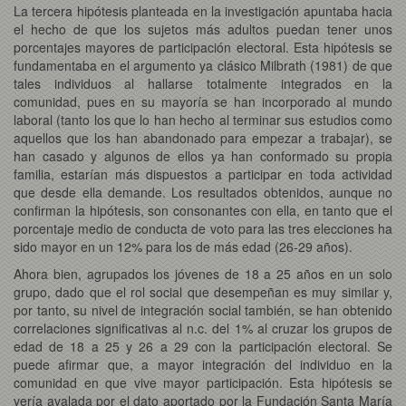
La tercera hipótesis planteada en la investigación apuntaba hacia
el hecho de que los sujetos más adultos puedan tener unos
porcentajes mayores de participación electoral. Esta hipótesis se
fundamentaba en el argumento ya clásico Milbrath (1981) de que
tales individuos al hallarse totalmente integrados en la
comunidad, pues en su mayoría se han incorporado al mundo
laboral (tanto los que lo han hecho al terminar sus estudios como
aquellos que los han abandonado para empezar a trabajar), se
han casado y algunos de ellos ya han conformado su propia
familia, estarían más dispuestos a participar en toda actividad
que desde ella demande. Los resultados obtenidos, aunque no
confirman la hipótesis, son consonantes con ella, en tanto que el
porcentaje medio de conducta de voto para las tres elecciones ha
sido mayor en un 12% para los de más edad (26-29 años).
Ahora bien, agrupados los jóvenes de 18 a 25 años en un solo
grupo, dado que el rol social que desempeñan es muy similar y,
por tanto, su nivel de integración social también, se han obtenido
correlaciones significativas al n.c. del 1% al cruzar los grupos de
edad de 18 a 25 y 26 a 29 con la participación electoral. Se
puede afirmar que, a mayor integración del individuo en la
comunidad en que vive mayor participación. Esta hipótesis se
vería avalada por el dato aportado por la Fundación Santa María