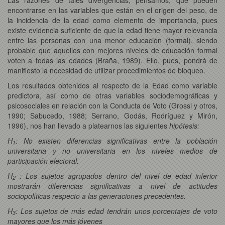
encontrarse en las variables que están en el origen del peso, de
la incidencia de la edad como elemento de importancia, pues
existe evidencia suficiente de que la edad tiene mayor relevancia
entre las personas con una menor educación (formal), siendo
probable que aquellos con mejores niveles de educación formal
voten a todas las edades (Braña, 1989). Ello, pues, pondrá de
manifiesto la necesidad de utilizar procedimientos de bloqueo.
Los resultados obtenidos al respecto de la Edad como variable
predictora, así como de otras variables sociodemográficas y
psicosociales en relación con la Conducta de Voto (Grossi y otros,
1990; Sabucedo, 1988; Serrano, Godás, Rodríguez y Mirón,
1996), nos han llevado a platearnos las siguientes
hipótesis:
H
: No existen diferencias significativas entre la población
1
universitaria y no universitaria en los niveles medios de
participación electoral.
H
: Los sujetos agrupados dentro del nivel de edad inferior
2
mostrarán diferencias significativas a nivel de actitudes
sociopolíticas respecto a las generaciones precedentes.
H
: Los sujetos de más edad tendrán unos porcentajes de voto
3
mayores que los más jóvenes