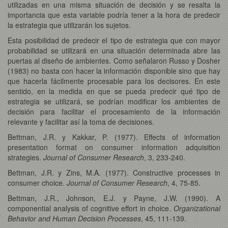
utilizadas en una misma situación de decisión y se resalta la
importancia que esta variable podría tener a la hora de predecir
la estrategia que utilizarán los sujetos.
Esta posibilidad de predecir el tipo de estrategia que con mayor
probabilidad se utilizará en una situación determinada abre las
puertas al diseño de ambientes. Como señalaron Russo y Dosher
(1983) no basta con hacer la información disponible sino que hay
que hacerla fácilmente procesable para los decisores. En este
sentido, en la medida en que se pueda predecir qué tipo de
estrategia se utilizará, se podrían modificar los ambientes de
decisión para facilitar el procesamiento de la información
relevante y facilitar así la toma de decisiones.
Bettman, J.R. y Kakkar, P. (1977). Effects of information
presentation format on consumer information adquisition
strategies.
Journal of Consumer Research
, 3, 233-240.
Bettman, J.R. y Zins, M.A. (1977). Constructive processes in
consumer choice.
Journal of Consumer Research
, 4, 75-85.
Bettman, J.R., Johnson, E.J. y Payne, J.W. (1990). A
componential analysis of cognitive effort in choice.
Organizational
Behavior and Human Decision Processes
, 45, 111-139.