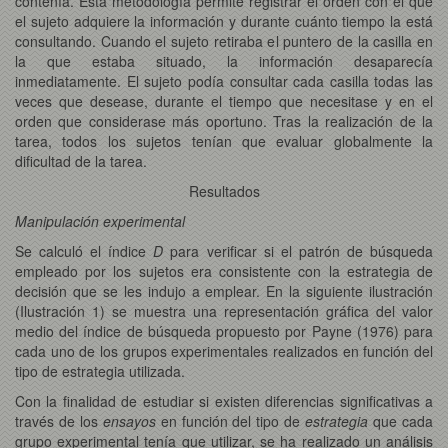
contenía. Esta metodología permite registrar el orden con el que
el sujeto adquiere la información y durante cuánto tiempo la está
consultando. Cuando el sujeto retiraba el puntero de la casilla en
la que estaba situado, la información desaparecía
inmediatamente. El sujeto podía consultar cada casilla todas las
veces que desease, durante el tiempo que necesitase y en el
orden que considerase más oportuno. Tras la realización de la
tarea, todos los sujetos tenían que evaluar globalmente la
dificultad de la tarea.
Resultados
Manipulación experimental
Se calculó el índice
D
para verificar si el patrón de búsqueda
empleado por los sujetos era consistente con la estrategia de
decisión que se les indujo a emplear. En la siguiente ilustración
(Ilustración 1) se muestra una representación gráfica del valor
medio del índice de búsqueda propuesto por Payne (1976) para
cada uno de los grupos experimentales realizados en función del
tipo de estrategia utilizada.
Con la finalidad de estudiar si existen diferencias significativas a
través de los
ensayos
en función del tipo de
estrategia
que cada
grupo experimental tenía que utilizar, se ha realizado un análisis