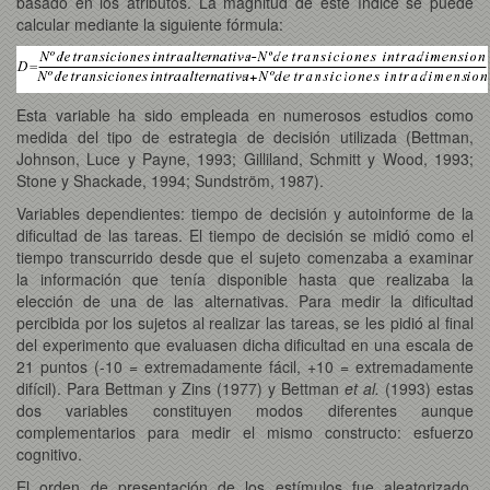
basado en los atributos. La magnitud de este índice se puede
calcular mediante la siguiente fórmula:
Esta variable ha sido empleada en numerosos estudios como
medida del tipo de estrategia de decisión utilizada (Bettman,
Johnson, Luce y Payne, 1993; Gilliland, Schmitt y Wood, 1993;
Stone y Shackade, 1994; Sundström, 1987).
Variables dependientes: tiempo de decisión y autoinforme de la
dificultad de las tareas. El tiempo de decisión se midió como el
tiempo transcurrido desde que el sujeto comenzaba a examinar
la información que tenía disponible hasta que realizaba la
elección de una de las alternativas. Para medir la dificultad
percibida por los sujetos al realizar las tareas, se les pidió al final
del experimento que evaluasen dicha dificultad en una escala de
21 puntos (-10 = extremadamente fácil, +10 = extremadamente
difícil). Para Bettman y Zins (1977) y Bettman
et al.
(1993) estas
dos variables constituyen modos diferentes aunque
complementarios para medir el mismo constructo: esfuerzo
cognitivo.
El orden de presentación de los estímulos fue aleatorizado.