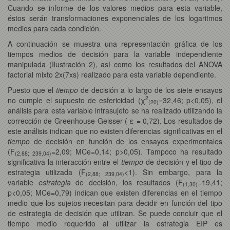
Cuando se informe de los valores medios para esta variable,
éstos serán transformaciones exponenciales de los logaritmos
medios para cada condición.
A continuación se muestra una representación gráfica de los
tiempos medios de decisión para la variable independiente
manipulada (Ilustración 2), así como los resultados del ANOVA
factorial mixto 2x(7xs) realizado para esta variable dependiente.
Puesto que el
tiempo
de decisión a lo largo de los siete ensayos
2
no cumple el supuesto de esfericidad (χ
=32,46; p<0,05), el
(20)
análisis para esta variable intrasujeto se ha realizado utilizando la
corrección de Greenhouse-Geisser ( ε = 0,72). Los resultados de
este análisis indican que no existen diferencias significativas en el
tiempo
de decisión en función de los ensayos experimentales
(F
=2,09; MCe=0,14; p>0,05). Tampoco ha resultado
(2,88; 239,04)
significativa la interacción entre el
tiempo
de decisión y el tipo de
estrategia utilizada (F
<1). Sin embargo, para la
(2,88; 239,04)
variable
estrategia
de decisión, los resultados (F
=19,41;
(1,30)
p<0,05; MCe=0,79) indican que existen diferencias en el tiempo
medio que los sujetos necesitan para decidir en función del tipo
de estrategia de decisión que utilizan. Se puede concluir que el
tiempo medio requerido al utilizar la estrategia EIP es