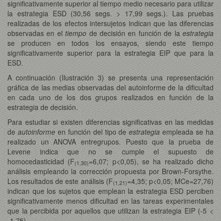
significativamente superior al tiempo medio necesario para utilizar
la estrategia ESD (30,56 segs. > 17,99 segs.). Las pruebas
realizadas de los efectos intersujetos indican que las diferencias
observadas en el
tiempo
de decisión en función de la
estrategia
se producen en todos los ensayos, siendo este tiempo
significativamente superior para la estrategia EIP que para la
ESD.
A continuación (Ilustración 3) se presenta una representación
gráfica de las medias observadas del autoinforme de la dificultad
en cada uno de los dos grupos realizados en función de la
estrategia de decisión.
Para estudiar si existen diferencias significativas en las medidas
de
autoinforme
en función del tipo de
estrategia
empleada se ha
realizado un ANOVA entregrupos. Puesto que la prueba de
Levene indica que no se cumple el supuesto de
homocedasticidad (F
=6,07; p<0,05), se ha realizado dicho
(1,30)
análisis empleando la corrección propuesta por Brown-Forsythe.
Los resultados de este análisis (F
=4,35; p<0,05; MCe=27,76)
(1,21)
indican que los sujetos que emplean la estrategia ESD perciben
significativamente menos dificultad en las tareas experimentales
que la percibida por aquellos que utilizan la estrategia EIP (-5 <
-1,75).