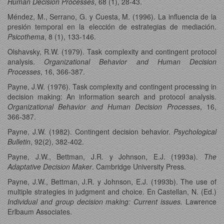
Human Decision Processes
, 68 (1), 28-43.
Méndez, M., Serrano, G. y Cuesta, M. (1996). La influencia de la
presión temporal en la elección de estrategias de mediación.
Psicothema
, 8 (1), 133-146.
Olshavsky, R.W. (1979). Task complexity and contingent protocol
analysis.
Organizational Behavior and Human Decision
Processes
, 16, 366-387.
Payne, J.W. (1976). Task complexity and contingent processing in
decision making: An information search and protocol analysis.
Organizational Behavior and Human Decision Processes
, 16,
366-387.
Payne, J.W. (1982). Contingent decision behavior.
Psychological
Bulletin
, 92(2), 382-402.
Payne, J.W., Bettman, J.R. y Johnson, E.J. (1993a).
The
Adaptative Decision Maker
. Cambridge University Press.
Payne, J.W., Bettman, J.R. y Johnson, E.J. (1993b). The use of
multiple strategies in judgment and choice. En Castellan, N. (Ed.)
Individual and group decision making: Current issues.
Lawrence
Erlbaum Associates.