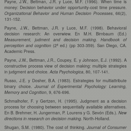
Payne, J.W., Bettman, J.R. y Luce, M.F. (1996). When time is
money: Decision behavior under opportunity-cost time pressure.
Organizational Behavior and Human Decision Processes
, 66(2),
131-152.
Payne, J.W., Bettman, J.R. y Luce, M.F. (1998). Behavioral
decision research: An overwiew. En M.H. Birnbaum (Ed.)
Measurement, judment and decision making. Handbook of
perception and cognition
(2ª ed.) (pp 303-359). San Diego, CA.
Academic Press.
Payne, J.W., Bettman, J.R., Coupey, E. y Johnson, E.J. (1992). A
constructive process view of decision making: multiple strategies
in judgment and choice.
Acta Psychologica
, 80, 107-141.
Russo, J.E. y Dosher, B.A. (1983). Estrategies for multiattribute
binary choice.
Journal of Experimental Psychology: Learning,
Memory and Cognition
, 9, 676-696.
Schmalhofer, F. y Gertzen, H. (1995). Judgment as a decision
process for choosing between sequentially available alternatives.
En B. Brehmer, H. Jungerman, P. Lourens y G. Sevón (Eds.).
New
directions in research on decision making
. North-Holland.
Shugan, S.M. (1980). The cost of thinking.
Journal of Consumer