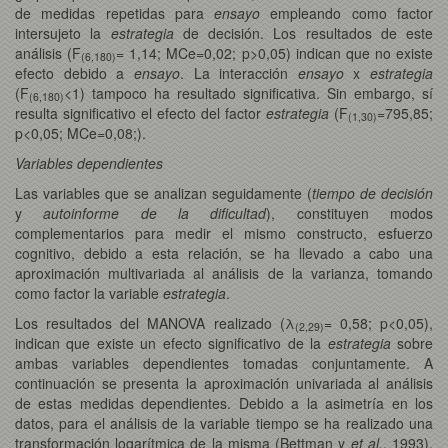
de medidas repetidas para
ensayo
empleando como factor
intersujeto la
estrategia
de decisión. Los resultados de este
análisis (F
= 1,14; MCe=0,02; p>0,05) indican que no existe
(6,180)
efecto debido a
ensayo
. La interacción
ensayo
x
estrategia
(F
<1) tampoco ha resultado significativa. Sin embargo, sí
(6,180)
resulta significativo el efecto del factor
estrategia
(F
=795,85;
(1,30)
p<0,05; MCe=0,08;).
Variables dependientes
Las variables que se analizan seguidamente (
tiempo de decisión
y
autoinforme de la dificultad
), constituyen modos
complementarios para medir el mismo constructo, esfuerzo
cognitivo, debido a esta relación, se ha llevado a cabo una
aproximación multivariada al análisis de la varianza, tomando
como factor la variable
estrategia
.
Los resultados del MANOVA realizado (λ
= 0,58; p<0,05),
(2,29)
indican que existe un efecto significativo de la
estrategia
sobre
ambas variables dependientes tomadas conjuntamente. A
continuación se presenta la aproximación univariada al análisis
de estas medidas dependientes. Debido a la asimetría en los
datos, para el análisis de la variable tiempo se ha realizado una
transformación logarítmica de la misma (Bettman y
et al.
, 1993).