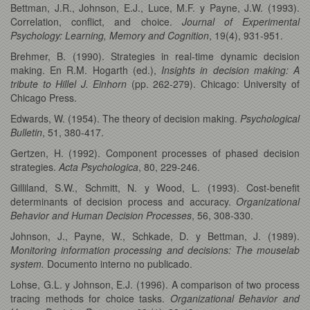
Bettman, J.R., Johnson, E.J., Luce, M.F. y Payne, J.W. (1993).
Correlation, conflict, and choice.
Journal of Experimental
Psychology: Learning, Memory and Cognition
, 19(4), 931-951.
Brehmer, B. (1990). Strategies in real-time dynamic decision
making. En R.M. Hogarth (ed.),
Insights in decision making: A
tribute to Hillel J. Einhorn
(pp. 262-279). Chicago: University of
Chicago Press.
Edwards, W. (1954). The theory of decision making.
Psychological
Bulletin
, 51, 380-417.
Gertzen, H. (1992). Component processes of phased decision
strategies.
Acta Psychologica
, 80, 229-246.
Gilliland, S.W., Schmitt, N. y Wood, L. (1993). Cost-benefit
determinants of decision process and accuracy.
Organizational
Behavior and Human Decision Processes
, 56, 308-330.
Johnson, J., Payne, W., Schkade, D. y Bettman, J. (1989).
Monitoring information processing and decisions: The mouselab
system.
Documento interno no publicado.
Lohse, G.L. y Johnson, E.J. (1996). A comparison of two process
tracing methods for choice tasks.
Organizational Behavior and