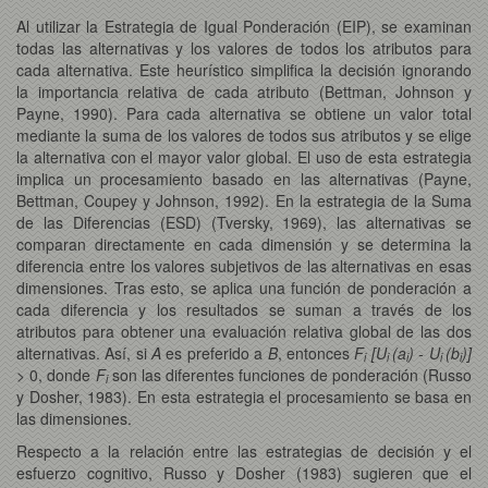
Al utilizar la Estrategia de Igual Ponderación (EIP), se examinan
todas las alternativas y los valores de todos los atributos para
cada alternativa. Este heurístico simplifica la decisión ignorando
la importancia relativa de cada atributo (Bettman, Johnson y
Payne, 1990). Para cada alternativa se obtiene un valor total
mediante la suma de los valores de todos sus atributos y se elige
la alternativa con el mayor valor global. El uso de esta estrategia
implica un procesamiento basado en las alternativas (Payne,
Bettman, Coupey y Johnson, 1992). En la estrategia de la Suma
de las Diferencias (ESD) (Tversky, 1969), las alternativas se
comparan directamente en cada dimensión y se determina la
diferencia entre los valores subjetivos de las alternativas en esas
dimensiones. Tras esto, se aplica una función de ponderación a
cada diferencia y los resultados se suman a través de los
atributos para obtener una evaluación relativa global de las dos
alternativas. Así, si
A
es preferido a
B
, entonces
F
[U
(a
) - U
(b
)]
i
i
i
i
i
> 0, donde
F
son las diferentes funciones de ponderación (Russo
i
y Dosher, 1983). En esta estrategia el procesamiento se basa en
las dimensiones.
Respecto a la relación entre las estrategias de decisión y el
esfuerzo cognitivo, Russo y Dosher (1983) sugieren que el