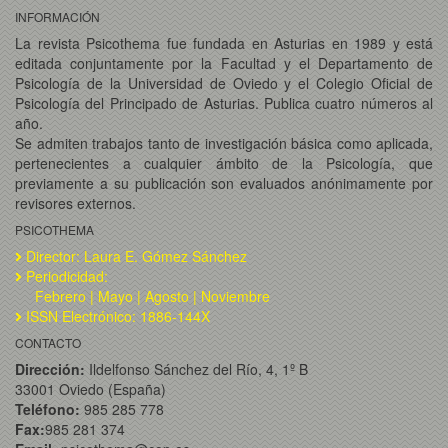
INFORMACIÓN
La revista Psicothema fue fundada en Asturias en 1989 y está
editada conjuntamente por la Facultad y el Departamento de
Psicología de la Universidad de Oviedo y el Colegio Oficial de
Psicología del Principado de Asturias. Publica cuatro números al
año.
Se admiten trabajos tanto de investigación básica como aplicada,
pertenecientes a cualquier ámbito de la Psicología, que
previamente a su publicación son evaluados anónimamente por
revisores externos.
PSICOTHEMA
Director: Laura E. Gómez Sánchez
Periodicidad:
Febrero | Mayo | Agosto | Noviembre
ISSN Electrónico: 1886-144X
CONTACTO
Dirección:
Ildelfonso Sánchez del Río, 4, 1º B
33001 Oviedo (España)
Teléfono:
985 285 778
Fax:
985 281 374