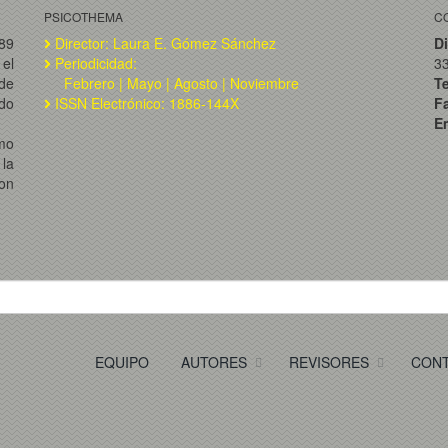
PSICOTHEMA
C
989
Director: Laura E. Gómez Sánchez
Di
el
Periodicidad:
3
de
Febrero | Mayo | Agosto | Noviembre
T
ado
ISSN Electrónico: 1886-144X
F
Em
omo
la
on
EQUIPO
AUTORES
REVISORES
CON