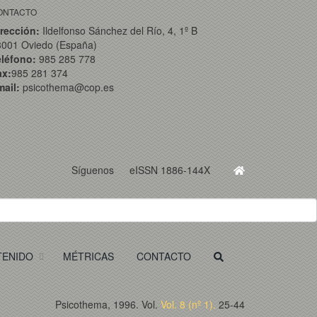
ONTACTO
rección:
Ildelfonso Sánchez del Río, 4, 1º B
3001 Oviedo (España)
eléfono:
985 285 778
ax:
985 281 374
ail:
psicothema@cop.es
Síguenos
eISSN 1886-144X
TENIDO
MÉTRICAS
CONTACTO
Psicothema, 1996. Vol.
Vol. 8 (nº 1).
25-44