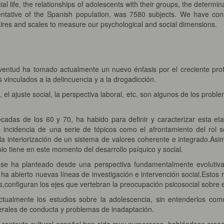
ocial life, the relationships of adolescents with their groups, the determin
resentative of the Spanish population, was 7580 subjects. We have co
ires and scales to measure our psychological and social dimensions.
ventud ha tomado actualmente un nuevo énfasis por el creciente prota
vinculados a la delincuencia y a la drogadicción.
, el ajuste social, la perspectiva laboral, etc. son algunos de los pro
adas de los 60 y 70, ha habido para definir y caracterizar esta eta
a incidencia de una serie de tópicos como el afrontamiento del rol s
a interiorización de un sistema de valores coherente e integrado.Asim
io tiene en este momento del desarrollo psíquico y social.
se ha planteado desde una perspectiva fundamentalmente evolutiva 
a abierto nuevas líneas de investigación e intervención social.Estos r
es,configuran los ejes que vertebran la preocupación psicosocial sobre 
ctualmente los estudios sobre la adolescencia, sin entenderlos como
erales de conducta y problemas de inadaptación.
el contexto cultural español han sido muy numerosos, habiéndose cre