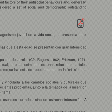
ant factors of their antisocial behaviours and, generally,
nsidered a set of social and demographic outstanding
gonismo juvenil en la vida social, su presencia en el
blemas que a esta edad se presentan con gran intensidad
pa del desarrollo (Cfr. Rogers, 1962; Erickson, 1971;
exual, el establecimiento de unas relaciones sociales
ismo,se ha insistido repetidamente en la "crisis" de la
y vinculada a los cambios sociales y culturales que
ecientes problemas, junto a la temática de la inserción
el tema.
 espacios cerrados, sino en estrecha interacción. A
ado un abundante cuerpo de conocimientos al respecto.