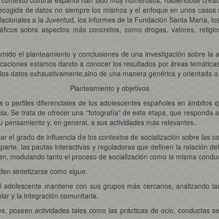
recogida de datos no siempre los mismos y el enfoque en unos casos m
ionales a la Juventud, los informes de la Fundación Santa María, los t
icos sobre aspectos más concretos, como drogas, valores, religiosi
umido el planteamiento y conclusiones de una investigación sobre l
blicaciones estamos dando a conocer los resultados por áreas temátic
os datos exhaustivamente,sino de una manera genérica y orientada a t
Planteamiento y objetivos
s o perfiles diferenciales de los adolescentes españoles en ámbitos 
ncia. Se trata de ofrecer una "fotografía" de esta etapa, que respond
 su pensamiento y, en general, a sus actividades más relevantes.
 el grado de influencia de los contextos de socialización sobre las 
parte, las pautas interactivas y reguladoras que definen la relación de
an, modulando tanto el proceso de socialización como la misma conduc
den sintetizarse como sigue.
 el adolescente mantiene con sus grupos más cercanos, analizando las
lar y la integración comunitaria.
s, poseen actividades tales como las prácticas de ocio, conductas sex