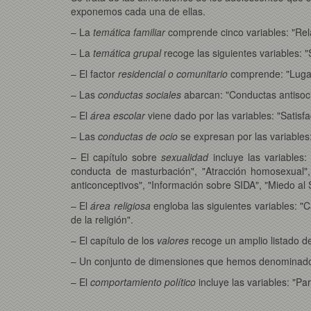
exponemos cada una de ellas.
– La
temática familiar
comprende cinco variables: "Rela
– La
temática grupal
recoge las siguientes variables: "
– El factor
residencial o comunitario
comprende: "Lugar 
– Las
conductas sociales
abarcan: "Conductas antisoci
– El
área escolar
viene dado por las variables: "Satisfa
– Las
conductas de ocio
se expresan por las variables:
– El capítulo sobre
sexualidad
incluye las variables
conducta de masturbación", "Atracción homosexual", 
anticonceptivos", "Información sobre SIDA", "Miedo al SI
– El
área religiosa
engloba las siguientes variables: "Ca
de la religión".
– El capítulo de los
valores
recoge un amplio listado de
– Un conjunto de dimensiones que hemos denominado "ex
– El
comportamiento político
incluye las variables: "Par