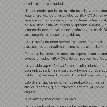
el principio de la juventud.
Hemos creído que la forma más sencilla y abarcador
lugar,diferenciando a los sujetos de BUP-COU y los d
subyace va más allá de una mera diferencia funciona
no sea absolutamente exacta y aplicable a todos y ca
familias de menor nivel socioeconómico que las de BU
sus compañeros de centros públicos.
La utilización de otros parámetros, como la profesió
para contrastar y reafirmar, como así ha sido, el crit
Por tanto, las comparaciones correspondientes, cuand
centros privados y BUP-COU de centros públicos(A p
La variable
lugar de residencia
resulta interesante,
oportunidades. En este caso solo hemos considerado
habitantes); urbano del centro de ciudades grandes; y 
Esta diferenciación no la hemos realizado con los ce
cuenta, además, que el muestreo sobre el grupo de FP
segura.
B.Variables psicológicas y sociales
Se trata de las dimensiones de los adolescentes que 