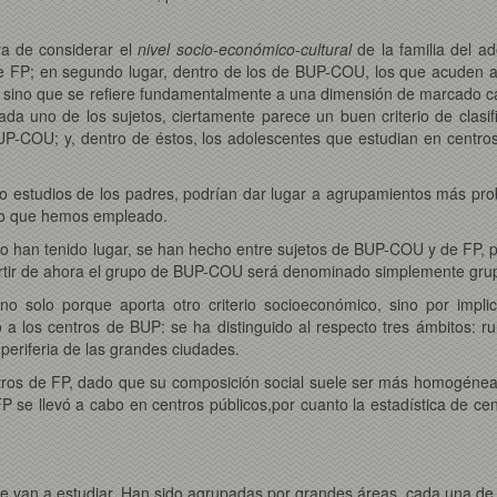
a de considerar el
nivel socio-económico-cultural
de la familia del a
e FP; en segundo lugar, dentro de los de BUP-COU, los que acuden a 
l, sino que se refiere fundamentalmente a una dimensión de marcado 
da uno de los sujetos, ciertamente parece un buen criterio de clasif
P-COU; y, dentro de éstos, los adolescentes que estudian en centros 
n o estudios de los padres, podrían dar lugar a agrupamientos más p
erio que hemos empleado.
o han tenido lugar, se han hecho entre sujetos de BUP-COU y de FP, p
artir de ahora el grupo de BUP-COU será denominado simplemente gru
 no solo porque aporta otro criterio socioeconómico, sino por implic
 a los centros de BUP: se ha distinguido al respecto tres ámbitos: 
periferia de las grandes ciudades.
ntros de FP, dado que su composición social suele ser más homogénea
 se llevó a cabo en centros públicos,por cuanto la estadística de ce
se van a estudiar. Han sido agrupadas por grandes áreas, cada una de 