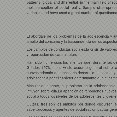
patterns -global and differential- in the main field of s
their perception of social reality. Sample size,rep
variables and have used a great number of questionna
El abordaje de los problemas de la adolescencia y ju
ámbito del consumo y la trascendencia de los aspectos 
Los cambios de conductas sociales,la crisis de valores
y repercusión de cara al futuro.
Han sido numerosos los intentos que, durante las déc
Grinder, 1976; etc.). Existe acuerdo general sobre l
nuevas,además del necesario desarrollo intelectual y l
adolescencia por el carácter determinante que el camb
Más recientemente, el problema de la adolescencia 
influyen sobre ella.La aparición de fenómenos nuevos h
social a todos los niveles de los adolescentes y jóven
Quizás, tres son los ámbitos por donde discurren a
saber,procesos y agentes de socialización,pautas gen
Los estudios sobre la adolescencia y la juventud en 