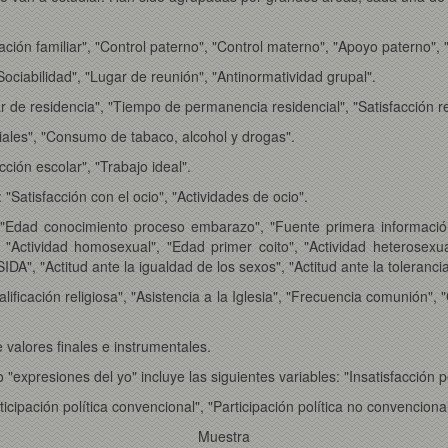
ción familiar", "Control paterno", "Control materno", "Apoyo paterno",
Sociabilidad", "Lugar de reunión", "Antinormatividad grupal".
de residencia", "Tiempo de permanencia residencial", "Satisfacción res
ales", "Consumo de tabaco, alcohol y drogas".
cción escolar", "Trabajo ideal".
 "Satisfacción con el ocio", "Actividades de ocio".
: "Edad conocimiento proceso embarazo", "Fuente primera informació
"Actividad homosexual", "Edad primer coito", "Actividad heterosexu
DA", "Actitud ante la igualdad de los sexos", "Actitud ante la toleranci
lificación religiosa", "Asistencia a la Iglesia", "Frecuencia comunión", 
 valores finales e instrumentales.
presiones del yo" incluye las siguientes variables: "Insatisfacción pe
ticipación política convencional", "Participación política no convencion
Muestra