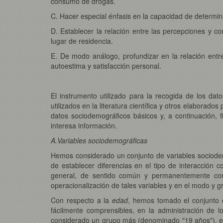
consumo de drogas.
C. Hacer especial énfasis en la capacidad de determin
D. Establecer la relación entre las percepciones y c
lugar de residencia.
E. De modo análogo, profundizar en la relación entre
autoestima y satisfacción personal.
El instrumento utilizado para la recogida de los d
utilizados en la literatura científica y otros elaborad
datos sociodemográficos básicos y, a continuación,
interesa información.
A.Variables sociodemográficas
Hemos considerado un conjunto de variables sociodemo
de establecer diferencias en el tipo de interacción 
general, de sentido común y permanentemente cons
operacionalización de tales variables y en el modo y g
Con respecto a la
edad
, hemos tomado el conjunto 
fácilmente comprensibles, en la administración de 
considerado un grupo más (denominado "19 años"), es