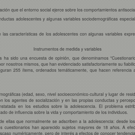
ación que el entorno social ejerce sobre los comportamientos antisocia
onductas adolescentes y algunas variables sociodemográficas especia
 las características de los adolescentes con algunas variables expres
Instrumentos de medida y variables
atos ha sido una encuesta de opinión, que denominamos "Cuestionari
os por nosotros mismos, que han evidenciado satisfactoriamente su fiabil
 figuran 255 ítems, ordenados temáticamente, que hacen referencia 
gráficas (edad, sexo, nivel socioeconómico-cultural y lugar de resid
con los agentes de socialización y en las propias conductas y percep
tatada en los estudios sobre la adolescencia. El problema estrib
rado de influencia sobre la vida y comportamiento de los individuos.
de ellas que normalmente se adscriben a la adolescencia: desde los
los cuestionarios han aparecido sujetos mayores de 18 años. A efec
caso numéricamente, pero de interés a efectos de conocer tendencias