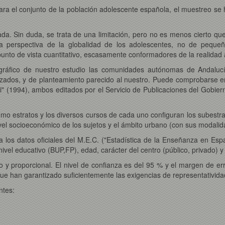
a el conjunto de la población adolescente española, el muestreo se ha
ada. Sin duda, se trata de una limitación, pero no es menos cierto qu
a perspectiva de la globalidad de los adolescentes, no de pequeños
punto de vista cuantitativo, escasamente conformadores de la realidad
gráfico de nuestro estudio las comunidades autónomas de Andaluc
zados, y de planteamiento parecido al nuestro. Puede comprobarse en 
i" (1994), ambos editados por el Servicio de Publicaciones del Gobie
mo estratos y los diversos cursos de cada uno configuran los subestr
nivel socioeconómico de los sujetos y el ámbito urbano (con sus modalid
 los datos oficiales del M.E.C. ("Estadística de la Enseñanza en Espa
nivel educativo (BUP,FP), edad, carácter del centro (público, privado) y 
ado y proporcional. El nivel de confianza es del 95 % y el margen de 
ue han garantizado suficientemente las exigencias de representativida
ntes: