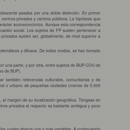
dolescente pasaba por una doble distinción. En primer
centros privados y centros públicos. La hipótesis que
carácter socioeconómico. Aunque esta correspondencia
icación social. Los sujetos de FP suelen pertenecer a
privados suelen ser, globalmente, de nivel superior a
roblemáticos y difusos. De todos modos, se han tomado
or una parte; y por otra, entre sujetos de BUP-COU de
po de BUP).
ar también referencias culturales, comunitarias y de
rural o urbano de pequeñas ciudades (menos de 5.000
, al margen de su localización geográfica. Téngase en
ntros privados al respecto es bastante ambigua y poco
las cuales abarca una o más variables. A continuación