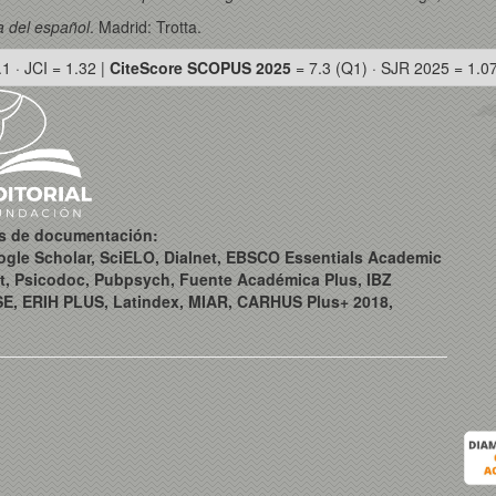
ca del español
. Madrid: Trotta.
.1 · JCI = 1.32 |
CiteScore SCOPUS 2025
= 7.3 (Q1) · SJR 2025 = 1.0
os de documentación:
ogle Scholar, SciELO, Dialnet, EBSCO Essentials Academic
t, Psicodoc, Pubpsych, Fuente Académica Plus, IBZ
SE, ERIH PLUS, Latindex, MIAR, CARHUS Plus+ 2018,