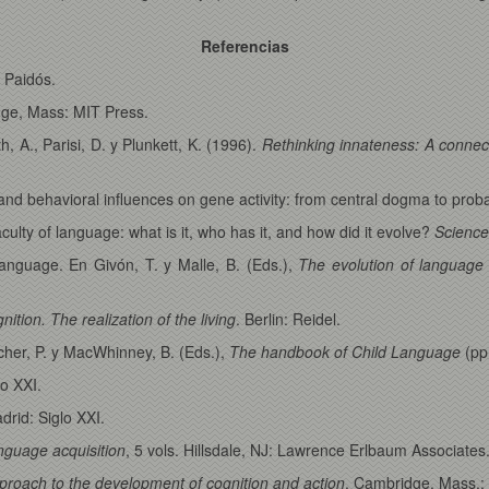
Referencias
 Paidós.
dge, Mass: MIT Press.
, A., Parisi, D. y Plunkett, K. (1996).
Rethinking innateness: A connec
nd behavioral influences on gene activity: from central dogma to probab
ulty of language: what is it, who has it, and how did it evolve?
Science
nguage. En Givón, T. y Malle, B. (Eds.),
The evolution of language
nition. The realization of the
living
. Berlin: Reidel.
tcher, P. y MacWhinney, B. (Eds.),
The handbook of Child Language
(pp.
lo XXI.
drid: Siglo XXI.
anguage acquisition
, 5 vols. Hillsdale, NJ: Lawrence Erlbaum Associates
roach to the development of cognition and action
. Cambridge, Mass.: 