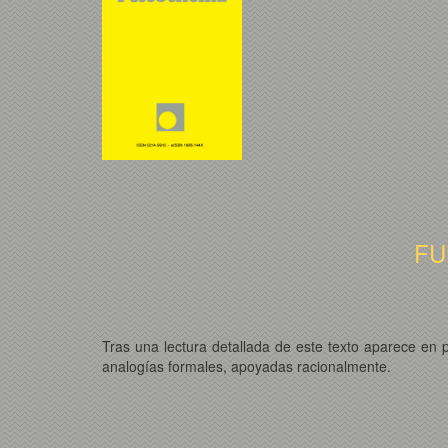
FU
Tras una lectura detallada de este texto aparece en p
analogías formales, apoyadas racionalmente.