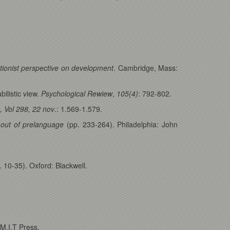
tionist perspective on development
. Cambridge, Mass:
ilistic view.
Psychological Rewiew
,
105(4)
: 792-802.
, Vol 298, 22 nov
.: 1.569-1.579.
 out of prelanguage
(pp. 233-264). Philadelphia: John
 10-35). Oxford: Blackwell.
.
M.I.T Press.