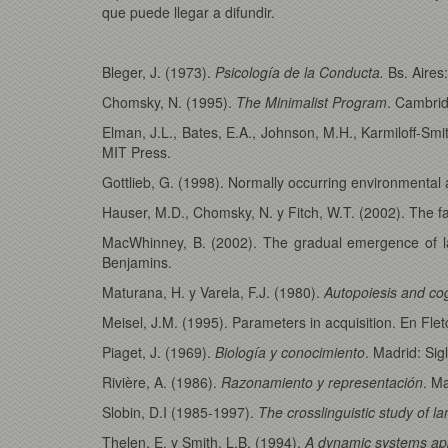
que puede llegar a difundir.
Bleger, J. (1973).
Psicología de la Conducta.
Bs. Aires:
Chomsky, N. (1995).
The Minimalist Program
. Cambri
Elman, J.L., Bates, E.A., Johnson, M.H., Karmiloff-Smith
MIT Press.
Gottlieb, G. (1998). Normally occurring environmental a
Hauser, M.D., Chomsky, N. y Fitch, W.T. (2002). The fac
MacWhinney, B. (2002). The gradual emergence of la
Benjamins.
Maturana, H. y Varela, F.J. (1980).
Autopoiesis and cog
Meisel, J.M. (1995). Parameters in acquisition. En Fle
Piaget, J. (1969).
Biología y conocimiento
. Madrid: Sig
Rivière, A. (1986).
Razonamiento y representación
. Ma
Slobin, D.I (1985-1997).
The crosslinguistic study of l
Thelen, E. y Smith, L.B. (1994).
A dynamic systems app