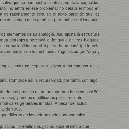
te salvo que se demuestre científicamente la capacidad
 autor no entra en ese problema; no detalla el modo en
 de razonamiento circular: el texto parte de que los
oras del campo de la genética para hablar del lenguaje.
tros elementos de su analogía. Así, ajusta la estructura
gua extranjera percibirá el lenguaje en tres bloques,
ses nucleótidas en el triplete de un codón). De esta
segmentación de los estímulos lingüísticos (de Vega y
emplo, estos conceptos relativos a los campos de la
mano. Confunde así la recursividad, por tanto, con algo
nto de ese proceso a , autor superado hace ya casi 50
 proceso, y ambos modificados por el reciente
aticales generales innatas. A pesar del actual
sky de 1995.
 que difieran de los determinados por variables
ingüísticas– predefinidas ¿cómo sabe el niño a qué