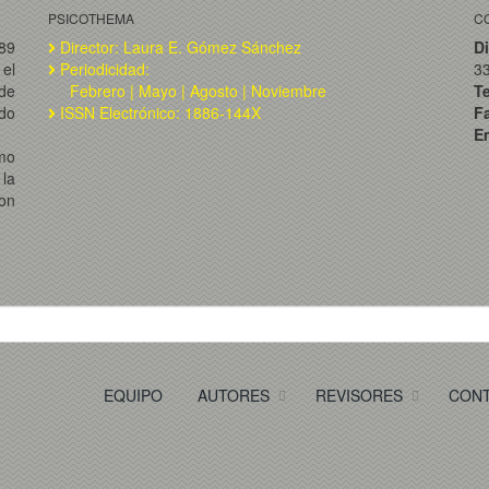
PSICOTHEMA
C
989
Director: Laura E. Gómez Sánchez
Di
el
Periodicidad:
3
de
Febrero | Mayo | Agosto | Noviembre
T
ado
ISSN Electrónico: 1886-144X
F
Em
omo
la
on
EQUIPO
AUTORES
REVISORES
CON