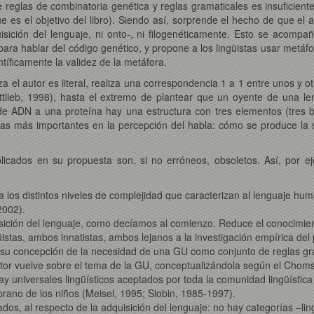
 reglas de combinatoria genética y reglas gramaticales es insuficien
 es el objetivo del libro). Siendo así, sorprende el hecho de que el
ición del lenguaje, ni onto-, ni filogenéticamente. Esto se acompaña
ara hablar del código genético, y propone a los lingüistas usar metáf
ntíficamente la validez de la metáfora.
a el autor es literal, realiza una correspondencia 1 a 1 entre unos y o
tlieb, 1998), hasta el extremo de plantear que un oyente de una len
e ADN a una proteína hay una estructura con tres elementos (tres ba
emas más importantes en la percepción del habla: cómo se produce la 
licados en su propuesta son, si no erróneos, obsoletos. Así, por ej
a a los distintos niveles de complejidad que caracterizan al lenguaje hu
2002).
uisición del lenguaje, como decíamos al comienzo. Reduce el conocimie
stas, ambos innatistas, ambos lejanos a la investigación empírica del
su concepción de la necesidad de una GU como conjunto de reglas gram
autor vuelve sobre el tema de la GU, conceptualizándola según el Chom
y universales lingüísticos aceptados por toda la comunidad lingüística
rano de los niños (Meisel, 1995; Slobin, 1985-1997).
tados, al respecto de la adquisición del lenguaje: no hay categorías –l