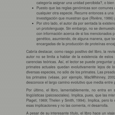
categoría asignar una unidad percibida?, o bien 
Puesto que las reglas genómicas son comunes al
cualquier otra especie. Recurre entonces a una 
investigación que muestran que (Rivière, 1986) p
Por otro lado, el autor da por sentada la existen
un protolenguaje. Sin embargo, no se demuestra 
con información acerca de si los mencionados pri
genético, asumiendo, de alguna manera, que todo
encargadas de la producción de proteínas encaj
Cabría destacar, como rasgo positivo del libro, la rev
autor no se limita a hablar de la existencia de esto
carencias teóricas. Así, el lector se puede preguntar
primates actuales quedan evolutivamente lejos de 
diversas especies, no sólo de los primates. Las pread
los primates (véase, por ejemplo, MacWhinney, 2002).
desconoce el largo camino evolutivo que media entre p
Por último, el libro, lamentablemente, no entra en 
lingüísticas (psicosociales). Implica, pues, que las mi
Piaget, 1969; Thelen y Smith, 1994). Implica, pero lo
esas implicaciones y no las comenta, ni desarrolla.
A pesar de su interesante título, el libro hace un via