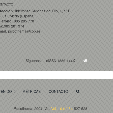
ONTACTO
rección:
Ildelfonso Sánchez del Río, 4, 1º B
3001 Oviedo (España)
eléfono:
985 285 778
ax:
985 281 374
ail:
psicothema@cop.es
Síguenos
eISSN 1886-144X
TENIDO
MÉTRICAS
CONTACTO
Psicothema, 2004. Vol.
Vol. 16 (nº 3).
527-528