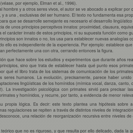
(véase, por ejemplo, Elman et al., 1996).
 hombre y a otros seres vivos, el autor se ve abocado a explicar por 
, y a una , exclusivas del ser humano. El texto no fundamenta esa prop
ara que se desarrolle semejante es necesario el desarrollo lingüístico 
cia de unos principios perceptivos innatos: proximidad, clausura, equiva
el carácter innato de estos principios, ni su supuesta función como gu
ncipios son innatos o no, los usa para establecer nuevas analogías con
 ello es independiente de la experiencia. Por ejemplo: establece que 
an perfectamente una con otra, cerrando entonces la figura.
isión que hace sobre los estudios y experimentos que durante años rea
s principios, sino que trata de establecer hasta qué punto esos prima
 por qué el libro trata de los sistemas de comunicación de los primate
los seres humanos. La evolución, precisamente, parece haber unid
aptaciones lingüísticas de los homínidos (mímica vocal, danza, canto, 
 La investigación psicológica con primates sirvió para precisar las d
rimates y homínidos, y recurre, por tanto, a evidencia de menor releva
su propia lógica. Es decir: este texto plantea una hipótesis sobre a
smas regulaciones se repiten a través de distintos niveles de integraci
 desconoce, una relación de reorganización recursiva entre niveles de
je teórico que no es riguroso, y que resulta por ello delicado, dada la 