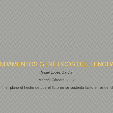
NDAMENTOS GENÉTICOS DEL LENGU
Ángel López García
Madrid, Cátedra, 2002
rimer plano el hecho de que el libro no se sustenta tanto en evidenc