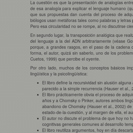
La cuestión es que la presentación de analogías entre
de esa analogía para explicar el lenguaje humano (que
que sus propuestas dan cuenta del proceso de adquis
biólogos usan metáforas tales como palabras y letras p
Pero esa circularidad no se rompe, al no discutirse cie
En segundo lugar, la transposición analógica que realiz
del lenguaje a la del ADN arbitrariamente (véase Got
porque, a grandes rasgos, en el paso de la cadena d
forma, el autor, quizá sin saberlo, uno de los probl
Cuetos, 1999) que percibe el oyente.
Por otro lado, muchos de los conceptos básicos imp
lingüística y la psicolingüística:
El libro define la recursividad sin alusión algun
parecido a la simple recurrencia (Hauser et al., 
El libro prácticamente obvia el proceso de adq
años y a Chomsky o Pinker, autores ambos lingüi
abandono de Chomsky (Hauser et al., 2002) de 
estado-de-la-cuestión, y al margen de ella, el 
El autor no discute el problema de que hoy no ha
cognitivas generales comunes al desarrollo temp
El libro reutiliza argumentos, hoy en día descar