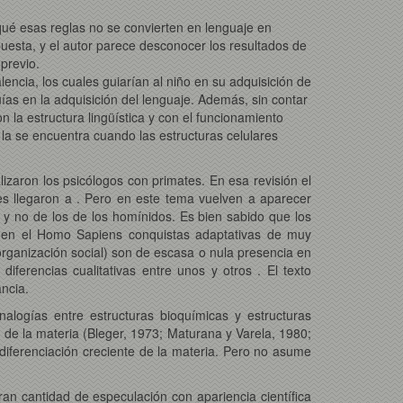
qué esas reglas no se convierten en lenguaje en
uesta, y el autor parece desconocer los resultados de
previo.
lencia, los cuales guiarían al niño en su adquisición de
ías en la adquisición del lenguaje. Además, sin contar
 la estructura lingüística y con el funcionamiento
la se encuentra cuando las estructuras celulares
lizaron los psicólogos con primates. En esa revisión el
tes llegaron a . Pero en este tema vuelven a aparecer
s y no de los de los homínidos. Es bien sabido que los
o en el Homo Sapiens conquistas adaptativas de muy
organización social) son de escasa o nula presencia en
iferencias cualitativas entre unos y otros . El texto
ncia.
nalogías entre estructuras bioquímicas y estructuras
ón de la materia (Bleger, 1973; Maturana y Varela, 1980;
 diferenciación creciente de la materia. Pero no asume
gran cantidad de especulación con apariencia científica