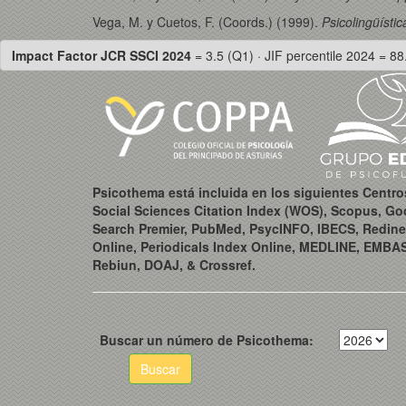
Vega, M. y Cuetos, F. (Coords.) (1999).
Psicolingüísti
Impact Factor JCR SSCI 2024
= 3.5 (Q1) · JIF percentile 2024 = 88
Psicothema está incluida en los siguientes Centr
Social Sciences Citation Index (WOS), Scopus, Go
Search Premier, PubMed, PsycINFO, IBECS, Redine
Online, Periodicals Index Online, MEDLINE, EMBA
Rebiun, DOAJ, & Crossref.
Buscar un número de Psicothema:
Buscar