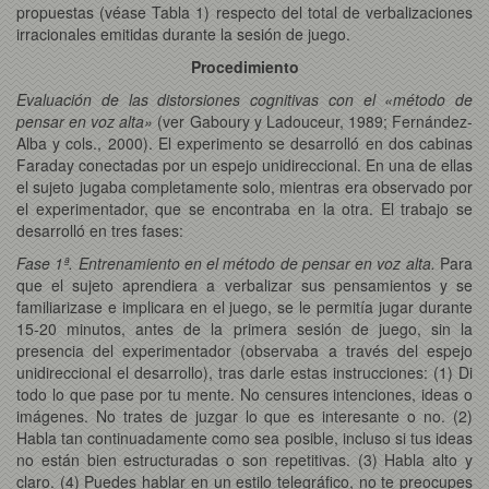
propuestas (véase Tabla 1) respecto del total de verbalizaciones
irracionales emitidas durante la sesión de juego.
Procedimiento
Evaluación de las distorsiones cognitivas con el «método de
pensar en voz alta»
(ver Gaboury y Ladouceur, 1989; Fernández-
Alba y cols., 2000). El experimento se desarrolló en dos cabinas
Faraday conectadas por un espejo unidireccional. En una de ellas
el sujeto jugaba completamente solo, mientras era observado por
el experimentador, que se encontraba en la otra. El trabajo se
desarrolló en tres fases:
Fase 1ª. Entrenamiento en el método de pensar en voz alta.
Para
que el sujeto aprendiera a verbalizar sus pensamientos y se
familiarizase e implicara en el juego, se le permitía jugar durante
15-20 minutos, antes de la primera sesión de juego, sin la
presencia del experimentador (observaba a través del espejo
unidireccional el desarrollo), tras darle estas instrucciones: (1) Di
todo lo que pase por tu mente. No censures intenciones, ideas o
imágenes. No trates de juzgar lo que es interesante o no. (2)
Habla tan continuadamente como sea posible, incluso si tus ideas
no están bien estructuradas o son repetitivas. (3) Habla alto y
claro. (4) Puedes hablar en un estilo telegráfico, no te preocupes