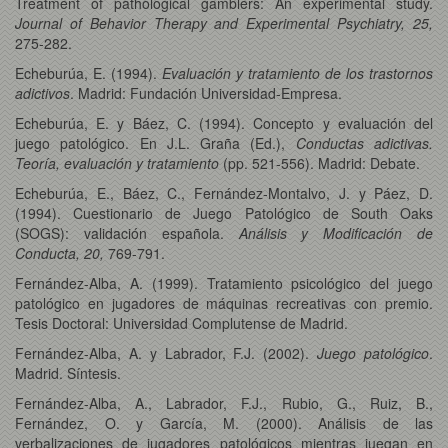
Treatment of pathological gamblers: An experimental study.
Journal of Behavior Therapy and Experimental Psychiatry, 25,
275-282.
Echeburúa, E. (1994).
Evaluación y tratamiento de los trastornos
adictivos
. Madrid: Fundación Universidad-Empresa.
Echeburúa, E. y Báez, C. (1994). Concepto y evaluación del
juego patológico. En J.L. Graña (Ed.),
Conductas adictivas.
Teoría, evaluación y tratamiento
(pp. 521-556). Madrid: Debate.
Echeburúa, E., Báez, C., Fernández-Montalvo, J. y Páez, D.
(1994). Cuestionario de Juego Patológico de South Oaks
(SOGS): validación española.
Análisis y Modificación de
Conducta, 20,
769-791.
Fernández-Alba, A. (1999). Tratamiento psicológico del juego
patológico en jugadores de máquinas recreativas con premio.
Tesis Doctoral: Universidad Complutense de Madrid.
Fernández-Alba, A. y Labrador, F.J. (2002).
Juego patológico
.
Madrid. Síntesis.
Fernández-Alba, A., Labrador, F.J., Rubio, G., Ruiz, B.,
Fernández, O. y García, M. (2000). Análisis de las
verbalizaciones de jugadores patológicos mientras juegan en