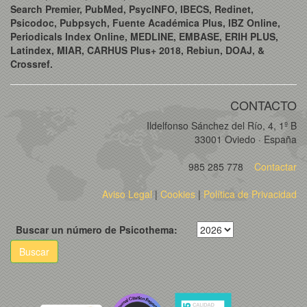
Search Premier, PubMed, PsycINFO, IBECS, Redinet,
Psicodoc, Pubpsych, Fuente Académica Plus, IBZ Online,
Periodicals Index Online, MEDLINE, EMBASE, ERIH PLUS,
Latindex, MIAR, CARHUS Plus+ 2018, Rebiun, DOAJ, &
Crossref.
CONTACTO
Ildelfonso Sánchez del Río, 4, 1º B
33001 Oviedo · España
985 285 778
Contactar
Aviso Legal
|
Cookies
|
Política de Privacidad
Buscar un número de Psicothema:
Buscar