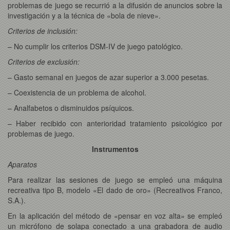
problemas de juego se recurrió a la difusión de anuncios sobre la
investigación y a la técnica de «bola de nieve».
Criterios de inclusión:
– No cumplir los criterios DSM-IV de juego patológico.
Criterios de exclusión:
– Gasto semanal en juegos de azar superior a 3.000 pesetas.
– Coexistencia de un problema de alcohol.
– Analfabetos o disminuidos psíquicos.
– Haber recibido con anterioridad tratamiento psicológico por
problemas de juego.
Instrumentos
Aparatos
Para realizar las sesiones de juego se empleó una máquina
recreativa tipo B, modelo «El dado de
oro» (Recreativos Franco,
S.A.).
En la aplicación del método de «pensar en voz alta» se empleó
un micrófono de solapa conectado a una grabadora de audio