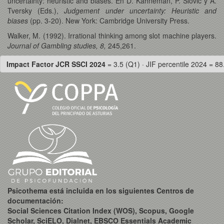
uncertainty: heuristic and biases. En D. Kahneman, P. Slovic y A.
Tversky (Eds.),
Judgement under uncertainty: Heuristic and
biases
(pp. 3-20). New York: Cambridge University Press.
Walker, M. (1992). Irrational thinking among slot machine players.
Journal of Gambling studies, 8,
245,261.
Impact Factor JCR SSCI 2024
= 3.5 (Q1) · JIF percentile 2024 = 88
Psicothema está incluida en los siguientes Centros de
documentación:
Social Sciences Citation Index (WOS), Scopus, Google
Scholar, SciELO, Dialnet, EBSCO Essentials Academic