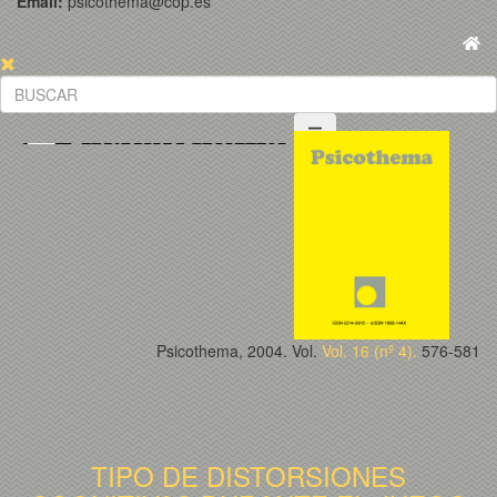
Email:
psicothema@cop.es
Psicothema, 2004. Vol.
Vol. 16 (nº 4).
576-581
TIPO DE DISTORSIONES