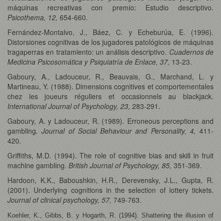
máquinas recreativas con premio: Estudio descriptivo.
Psicothema, 12,
654-660.
Fernández-Montalvo, J., Báez, C. y Echeburúa, E. (1996).
Distorsiones cognitivas de los jugadores patológicos de máquinas
tragaperras en tratamiento: un análisis descriptivo.
Cuadernos de
Medicina Psicosomática y Psiquiatría de Enlace, 37,
13-23.
Gaboury, A., Ladouceur, R., Beauvais, G., Marchand, L. y
Martineau, Y. (1988). Dimensions cognitives et comportementales
chez les joueurs réguliers et occasionnels au blackjack.
International Journal of Psychology, 23,
283-291.
Gaboury, A. y Ladouceur, R. (1989). Erroneous perceptions and
gambling
. Journal of
Social Behaviour and Personality, 4,
411-
420.
Griffiths, M.D. (1994). The role of cognitive bias and skill in fruit
machine gambling.
British Journal of Psychology, 85,
351-369.
Hardoon, K.K., Baboushkin, H.R., Derevensky, J.L., Gupta, R.
(2001). Underlying cognitions in the selection of lottery tickets.
Journal of clinical psychology, 57,
749-763.
Koehler, K., Gibbs, B. y Hogarth, R. (1994). Shattering the
illusion of