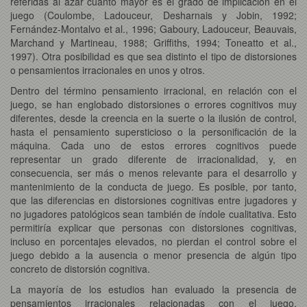
referidas al azar cuanto mayor es el grado de implicación en el
juego (Coulombe, Ladouceur, Desharnais y Jobin, 1992;
Fernández-Montalvo et al., 1996; Gaboury, Ladouceur, Beauvais,
Marchand y Martineau, 1988; Griffiths, 1994; Toneatto et al.,
1997). Otra posibilidad es que sea distinto el tipo de distorsiones
o pensamientos irracionales en unos y otros.
Dentro del término pensamiento irracional, en relación con el
juego, se han englobado distorsiones o errores cognitivos muy
diferentes, desde la creencia en la suerte o la ilusión de control,
hasta el pensamiento supersticioso o la personificación de la
máquina. Cada uno de estos errores cognitivos puede
representar un grado diferente de irracionalidad, y, en
consecuencia, ser más o menos relevante para el desarrollo y
mantenimiento de la conducta de juego. Es posible, por tanto,
que las diferencias en distorsiones cognitivas entre jugadores y
no jugadores patológicos sean también de índole cualitativa. Esto
permitiría explicar que personas con distorsiones cognitivas,
incluso en porcentajes elevados, no pierdan el control sobre el
juego debido a la ausencia o menor presencia de algún tipo
concreto de distorsión cognitiva.
La mayoría de los estudios han evaluado la presencia de
pensamientos irracionales relacionadas con el juego,