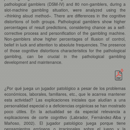
pathological gamblers (DSM-IV) and 80 non-gamblers, during a
slot-machine gambling situation, were analyzed using the
«thinking aloud method». There are differences in the cognitive
distortions of both groups. Pathological gamblers show higher
percentages of result predictions, considering chance as a self-
corrective process and personification of the gambling machine.
Non-gamblers show higher percentages of illusion of control,
belief in luck and attention to absolute frequencies. The presence
of those cognitive distortions characteristics for the pathological
gambling, can be crucial in the pathological gambling
development and maintenance.
¿Por qué juega un jugador patológico a pesar de los problemas
económicos, laborales, familiares, etc., que le acarrea mantener
esta actividad? Las explicaciones iniciales que aludían a una
personalidad especial o a deficiencias orgánicas se han mostrado
poco útiles. En la actualidad se da especial relevancia a
explicaciones de corte cognitivo (Labrador, Fernández-Alba y
Mañoso, 2002). El jugador patológico juega porque tiene
pensamientos erróneos o irracionales sobre el juego y la