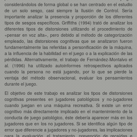
considerándolos de forma global o se han centrado en el estudio
de un solo sesgo, casi siempre la Ilusión de Control. Sería
importante analizar la presencia y proporción de los diferentes
tipos de sesgos específicos. Griffiths (1994) trató de analizar los
diferentes tipos de distorsiones utilizando el procedimiento de
«pensar en voz alta», pero debido al método de categorización
empleado, las distorsiones cognitivas que se analizaron fueron
fundamentalmente las referidas a personificación de la máquina,
a la influencia de la habilidad en el juego o a la explicación de las
pérdidas. Alternativamente, el trabajo de Fernández-Montalvo et
al. (1996) ha utilizado autoinformes retrospectivos aplicados
cuando la persona no está jugando, por lo que se pierde la
ventaja del método observacional, evaluar los pensamientos
durante el juego.
El objetivo de este trabajo es analizar los tipos de distorsiones
cognitivas presentes en jugadores patológicos y no-jugadores
cuando juegan en una máquina recreativa. Si existe un error
cognitivo más directamente implicado en el mantenimiento de la
conducta de juego patológico, éste debería aparecer más en los
jugadores que en los no jugadores. Si se identifica algún tipo de
error que diferencie a jugadores y no-jugadores, las implicaciones
para la evaluación, el tratamiento, prevención de recaídas e