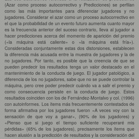
(Azar como proceso autocorrectivo y Predicciones) se perfilan
como las más importantes para diferenciar jugadores y no
jugadores. Considerar el azar como un proceso autocorrectivo en
el que la probabilidad de un evento futuro aumenta cuanto mayor
es la frecuencia anterior del suceso contrario, lleva al jugador a
hacer predicciones acerca del momento de aparición del premio
(«la máquina está caliente» o «la máquina está fría»).
Consideradas conjuntamente estas dos distorsiones, establecen
la diferencia más acusada entre la muestra de jugadores y la de
no jugadores. Por tanto, es posible que la creencia de que se
pueden predecir los resultados tenga un valor destacado en el
mantenimiento de la conducta de juego. El jugador patológico, a
diferencia de los no jugadores, sabe que no se puede controlar la
máquina, pero cree poder predecir cuándo va a salir el premio y
como consecuencia persiste en la conducta de juego. Estos
resultados coinciden con los de Fernández-Montalvo y col. (1996)
con autoinformes. Los ítems más frecuentemente contestados de
forma afirmativa por los jugadores fueron «A veces voy con la
sensación de que voy a ganar», (90% de los jugadores) y
«Pienso que si juego el tiempo suficiente recuperaré mis
pérdidas» (65% de los jugadores), precisamente los ítems que
hacen alusión a la predicción de resultados y la consideración del