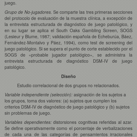
juego.
Grupo de No-jugadores.
Se comparte las tres primeras secciones
del protocolo de evaluación de la muestra clínica, a excepción de
la entrevista estructurada de diagnóstico de juego patológico, y
en su lugar se aplica el South Oaks Gambling Screen, SOGS
(Lesieur y Blume, 1987; validación española de Echeburúa, Báez,
Fernández-Montalvo y Páez, 1994), como test de screening del
juego patológico. Si se supera el punto de corte establecido por el
SOGS de «probable jugador patológico», se administra la
entrevista estructurada de diagnóstico DSM-IV de juego
patológico.
Diseño
Estudio correlacional de dos grupos no relacionados.
Variable independiente (selección):
asignación de los sujetos a
los grupos
,
toma dos valores: (a) sujetos que cumplen los
criterios DSM-IV de diagnóstico de juego patológico y (b) sujetos
sin problemas de juego.
Variables dependientes:
distorsiones cognitivas referidas al azar.
Se define operativamente como el porcentaje de verbalizaciones
de cada una de las categorías de pensamientos irracionales