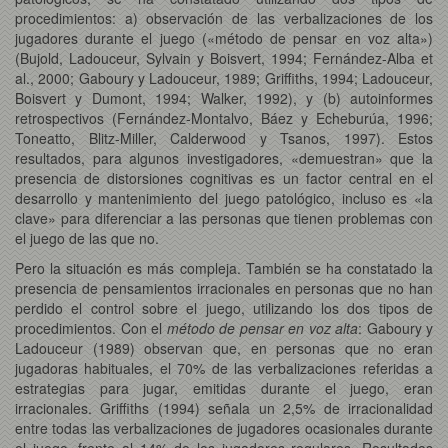
procedimientos: a) observación de las verbalizaciones de los
jugadores durante el juego («método de pensar en voz alta»)
(Bujold, Ladouceur, Sylvain y Boisvert, 1994; Fernández-Alba et
al., 2000; Gaboury y Ladouceur, 1989; Griffiths, 1994; Ladouceur,
Boisvert y Dumont, 1994; Walker, 1992), y (b) autoinformes
retrospectivos (Fernández-Montalvo, Báez y Echeburúa, 1996;
Toneatto, Blitz-Miller, Calderwood y Tsanos, 1997). Estos
resultados, para algunos investigadores, «demuestran» que la
presencia de distorsiones cognitivas es un factor central en el
desarrollo y mantenimiento del juego patológico, incluso es «la
clave» para diferenciar a las personas que tienen problemas con
el juego de las que no.
Pero la situación es más compleja. También se ha constatado la
presencia de pensamientos irracionales en personas que no han
perdido el control sobre el juego, utilizando los dos tipos de
procedimientos. Con el
método de pensar en voz alta
: Gaboury y
Ladouceur (1989) observan que, en personas que no eran
jugadoras habituales, el 70% de las verbalizaciones referidas a
estrategias para jugar, emitidas durante el juego, eran
irracionales. Griffiths (1994) señala un 2,5% de irracionalidad
entre todas las verbalizaciones de jugadores ocasionales durante
el juego, frente al 14% de los jugadores regulares. Resultados