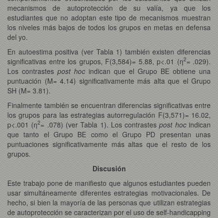
mecanismos de autoprotección de su valía, ya que los
estudiantes que no adoptan este tipo de mecanismos muestran
los niveles más bajos de todos los grupos en metas en defensa
del yo.
En autoestima positiva (ver Tabla 1) también existen diferencias
2
significativas entre los grupos, F(3,584)= 5.88, p<.01 (η
= .029).
Los contrastes
post hoc
indican que el Grupo BE obtiene una
puntuación (M= 4.14) significativamente más alta que el Grupo
SH (M= 3.81).
Finalmente también se encuentran diferencias significativas entre
los grupos para las estrategias autorregulación F(3,571)= 16.02,
2
p<.001 (η
= .078) (ver Tabla 1). Los contrastes
post hoc
indican
que tanto el Grupo BE como el Grupo PD presentan unas
puntuaciones significativamente más altas que el resto de los
grupos.
Discusión
Este trabajo pone de manifiesto que algunos estudiantes pueden
usar simultáneamente diferentes estrategias motivacionales. De
hecho, si bien la mayoría de las personas que utilizan estrategias
de autoprotección se caracterizan por el uso de self-handicapping