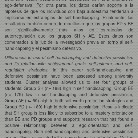
ego-defensiva. Por otra parte, los datos darían soporte a la
hipótesis de que los individuos con baja autoestima tenderían a
implicarse en estrategias de self-handicapping. Finalmente, los
resultados también ponen de manifiesto que los grupos PD y BE
son significativamente más altos en estrategias de
autorregulación que los grupos SH y AE. Estos datos son
comentados a la luz de la investigación previa en torno al self-
handicapping y el pesimismo defensivo.
Differences in use of self-handicapping and defensive pessimism
and its relation with achievement goals, self-esteem, and self-
regulation strategies.
In this paper self-handicapping and
defensive pessimism have been assessed among university
students. Cluster analysis allowed us to set four groups of
students: Group SH (n= 168) high in self-handicapping, Group BE
(n= 179) low in self-handicapping and defensive pessimism;
Group AE (n= 59) high in both self-worth protection strategies and
Group PD (n= 189) high in defensive pessimism. Results indicate
that SH group is less likely to subscribe to a mastery orientación
than BE and PD groups and supports research that has found a
positive relationship between a ego-orientation and self-
handicapping. Both self-handicapping and defensive pessimism
are positively associated with a ego-defensive orientation. On the