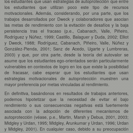
los estudiantes que usan estrategias de autoprotección que entre
los estudiantes que utilizan poco este tipo de recursos
motivacionales. Además, considerando, por una parte, que los
trabajos desarrollados por Dweck y colaboradores que asocian
las metas de rendimiento con la evitación de desafíos y la baja
persistencia tras el fracaso (p.e., Cabanach, Valle, Piñeiro,
Rodríguez y Núñez, 1999; Castillo, Balaguer y Duda, 2002; Elliot
y Dweck, 1988; Rodríguez, Cabanach, Piñeiro, Valle, Núñez y
González-Pienda, 2001; Sanz de Acedo, Ugarte y Lumbreras,
2003) y que, por otra parte, desde la teoría del autovalor se
asume que los estudiantes ego-orientados serán particularmente
vulnerables en contextos de logro en los que existe la posibilidad
de fracasar, cabe esperar que los estudiantes que usan
estrategias motivacionales de autoprotección muestren una
mayor preferencia por metas vinculadas al rendimiento.
En definitiva, basándonos en resultados de trabajos anteriores,
podemos hipotetizar que la necesidad de evitar el bajo
rendimiento o sus consecuencias negativas está fuertemente
asociada con la adopción de diferentes mecanismos de
autoprotección (véase, p.e., Martin, Marsh y Debus, 2001, 2003;
Midgley y Urdan, 1995; Midgley, Arunkumar y Urdan, 1996; Urdan
y Midgley, 2001). En cualquier caso, debido a su preocupación