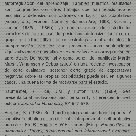
autorregulación del aprendizaje. También nuestros resultados
son congruentes con otros trabajos que han relacionado el
pesimismo defensivo con patrones de logro más adaptativos
(véase, p.e., Eronen, Nurmi y Salmela-Aro, 1998; Norem y
Cantor, 1986a, 1986b), ya que el grupo de estudiantes
caracterizado por el uso del pesimismo defensivo, junto con el
grupo que dice utilizar pocas estrategias motivacionales de
autoprotección, son los que presentan unas puntuaciones
significativamente más altas en estrategias de autorregulación del
aprendizaje. De hecho, tal y como ponen de manifiesto Martin,
Marsh, Williamson y Debus (2003) en una reciente investigación
de corte cualitativo, sostener cierto grado de expectativas
negativas sobre las propias posibilidades puede ser, en algunos
casos, una buena forma de motivarse para el estudio.
Baumeister, R., Tice, D.M. y Hutton, D.G. (1989). Self-
presentational motivations and personality differences in self-
esteem.
Journal of Personality, 57
, 547-579.
Berglas, S. (1985) Self-handicapping and self-handicappers: A
cognitive/attributional model of interpersonal self-protective
behavior. En R. Hogan y W.H. Jones (Eds.),
Perspectives in
personality: Theory, measurement and interpersonal dynamics
.