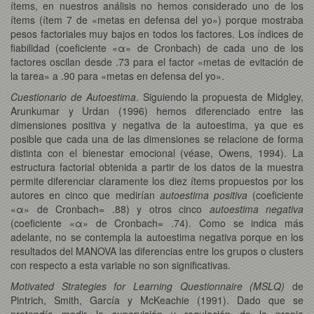
ítems, en nuestros análisis no hemos considerado uno de los
ítems (ítem 7 de «metas en defensa del yo») porque mostraba
pesos factoriales muy bajos en todos los factores. Los índices de
fiabilidad (coeficiente «α» de Cronbach) de cada uno de los
factores oscilan desde .73 para el factor «metas de evitación de
la tarea» a .90 para «metas en defensa del yo».
Cuestionario de Autoestima
. Siguiendo la propuesta de Midgley,
Arunkumar y Urdan (1996) hemos diferenciado entre las
dimensiones positiva y negativa de la autoestima, ya que es
posible que cada una de las dimensiones se relacione de forma
distinta con el bienestar emocional (véase, Owens, 1994). La
estructura factorial obtenida a partir de los datos de la muestra
permite diferenciar claramente los diez ítems propuestos por los
autores en cinco que medirían
autoestima positiva
(coeficiente
«α» de Cronbach= .88) y otros cinco
autoestima negativa
(coeficiente «α» de Cronbach= .74). Como se indica más
adelante, no se contempla la autoestima negativa porque en los
resultados del MANOVA las diferencias entre los grupos o clusters
con respecto a esta variable no son significativas.
Motivated Strategies for Learning Questionnaire (MSLQ)
de
Pintrich, Smith, García y McKeachie (1991). Dado que se
pretendía medir la supervisión y regulación de la propia