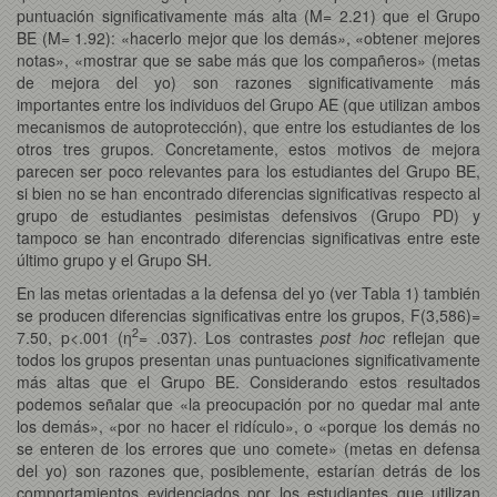
puntuación significativamente más alta (M= 2.21) que el Grupo
BE (M= 1.92): «hacerlo mejor que los demás
»
, «obtener mejores
notas», «mostrar que se sabe más que los compañeros» (metas
de mejora del yo) son razones significativamente más
importantes entre los individuos del Grupo AE (que utilizan ambos
mecanismos de autoprotección), que entre los estudiantes de los
otros tres grupos. Concretamente, estos motivos de mejora
parecen ser poco relevantes para los estudiantes del Grupo BE,
si bien no se han encontrado diferencias significativas respecto al
grupo de estudiantes pesimistas defensivos (Grupo PD) y
tampoco se han encontrado diferencias significativas entre este
último grupo y el Grupo SH.
En las metas orientadas a la defensa del yo (ver Tabla 1) también
se producen diferencias significativas entre los grupos, F(3,586)=
2
7.50, p<.001 (η
= .037). Los contrastes
post hoc
reflejan que
todos los grupos presentan unas puntuaciones significativamente
más altas que el Grupo BE. Considerando estos resultados
podemos señalar que «la preocupación por no quedar mal ante
los demás», «por no hacer el ridículo», o «porque los demás no
se enteren de los errores que uno comete» (metas en defensa
del yo) son razones que, posiblemente, estarían detrás de los
comportamientos evidenciados por los estudiantes que utilizan