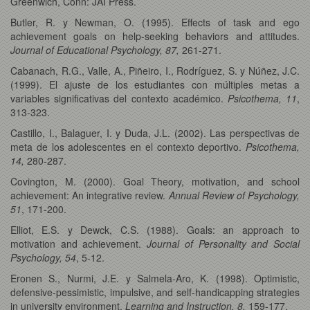
Greenwich, Conn: JAI Press.
Butler, R. y Newman, O. (1995). Effects of task and ego
achievement goals on help-seeking behaviors and attitudes.
Journal of Educational Psychology, 87,
261-271.
Cabanach, R.G., Valle, A., Piñeiro, I., Rodríguez, S. y Núñez, J.C.
(1999). El ajuste de los estudiantes con múltiples metas a
variables significativas del contexto académico.
Psicothema, 11
,
313-323.
Castillo, I., Balaguer, I. y Duda, J.L. (2002). Las perspectivas de
meta de los adolescentes en el contexto deportivo.
Psicothema,
14,
280-287.
Covington, M. (2000). Goal Theory, motivation, and school
achievement: An integrative review.
Annual Review of Psychology,
51
, 171-200.
Elliot, E.S. y Dewck, C.S. (1988). Goals: an approach to
motivation and achievement.
Journal of Personality and Social
Psychology, 54
, 5-12.
Eronen S., Nurmi, J.E. y Salmela-Aro, K. (1998). Optimistic,
defensive-pessimistic, impulsive, and self-handicapping strategies
in university environment.
Learning and Instruction, 8,
159-177.