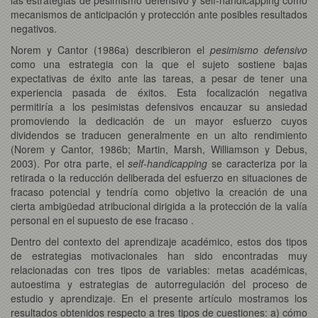
mecanismos de anticipación y protección ante posibles resultados
negativos.
Norem y Cantor (1986a) describieron el
pesimismo defensivo
como una estrategia con la que el sujeto sostiene bajas
expectativas de éxito ante las tareas, a pesar de tener una
experiencia pasada de éxitos. Esta focalización negativa
permitiría a los pesimistas defensivos encauzar su ansiedad
promoviendo la dedicación de un mayor esfuerzo cuyos
dividendos se traducen generalmente en un alto rendimiento
(Norem y Cantor, 1986b; Martin, Marsh, Williamson y Debus,
2003). Por otra parte, el
self-handicapping
se caracteriza por la
retirada o la reducción deliberada del esfuerzo en situaciones de
fracaso potencial y tendría como objetivo la creación de una
cierta ambigüedad atribucional dirigida a la protección de la valía
personal en el supuesto de ese fracaso .
Dentro del contexto del aprendizaje académico, estos dos tipos
de estrategias motivacionales han sido encontradas muy
relacionadas con tres tipos de variables: metas académicas,
autoestima y estrategias de autorregulación del proceso de
estudio y aprendizaje. En el presente artículo mostramos los
resultados obtenidos respecto a tres tipos de cuestiones: a) cómo