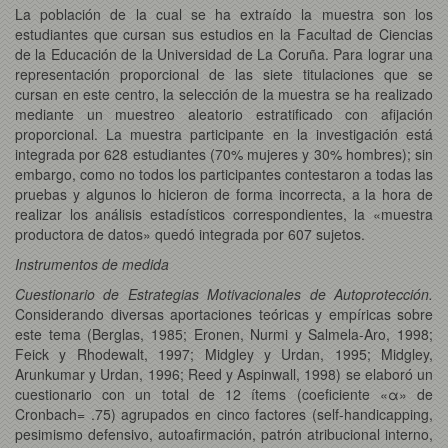
La población de la cual se ha extraído la muestra son los
estudiantes que cursan sus estudios en la Facultad de Ciencias
de la Educación de la Universidad de La Coruña. Para lograr una
representación proporcional de las siete titulaciones que se
cursan en este centro, la selección de la muestra se ha realizado
mediante un muestreo aleatorio estratificado con afijación
proporcional. La muestra participante en la investigación está
integrada por 628 estudiantes (70% mujeres y 30% hombres); sin
embargo, como no todos los participantes contestaron a todas las
pruebas y algunos lo hicieron de forma incorrecta, a la hora de
realizar los análisis estadísticos correspondientes, la «muestra
productora de datos» quedó integrada por 607 sujetos.
Instrumentos de medida
Cuestionario de Estrategias Motivacionales de Autoprotección.
Considerando diversas aportaciones teóricas y empíricas sobre
este tema (Berglas, 1985; Eronen, Nurmi y Salmela-Aro, 1998;
Feick y Rhodewalt, 1997; Midgley y Urdan, 1995; Midgley,
Arunkumar y Urdan, 1996; Reed y Aspinwall, 1998) se elaboró un
cuestionario con un total de 12 ítems (coeficiente «α» de
Cronbach= .75) agrupados en cinco factores (self-handicapping,
pesimismo defensivo, autoafirmación, patrón atribucional interno,