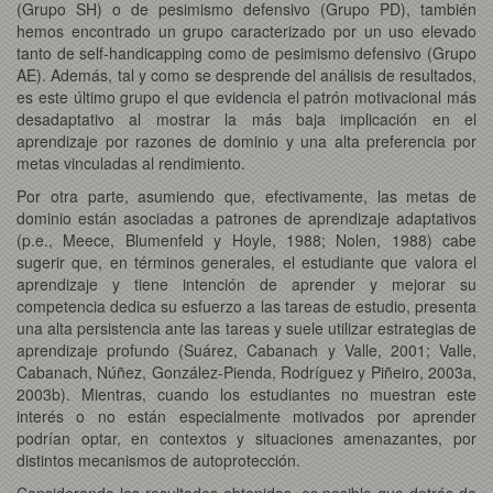
(Grupo SH) o de pesimismo defensivo (Grupo PD), también
hemos encontrado un grupo caracterizado por un uso elevado
tanto de self-handicapping como de pesimismo defensivo (Grupo
AE). Además, tal y como se desprende del análisis de resultados,
es este último grupo el que evidencia el patrón motivacional más
desadaptativo al mostrar la más baja implicación en el
aprendizaje por razones de dominio y una alta preferencia por
metas vinculadas al rendimiento.
Por otra parte, asumiendo que, efectivamente, las metas de
dominio están asociadas a patrones de aprendizaje adaptativos
(p.e., Meece, Blumenfeld y Hoyle, 1988; Nolen, 1988) cabe
sugerir que, en términos generales, el estudiante que valora el
aprendizaje y tiene intención de aprender y mejorar su
competencia dedica su esfuerzo a las tareas de estudio, presenta
una alta persistencia ante las tareas y suele utilizar estrategias de
aprendizaje profundo (Suárez, Cabanach y Valle, 2001; Valle,
Cabanach, Núñez, González-Pienda, Rodríguez y Piñeiro, 2003a,
2003b). Mientras, cuando los estudiantes no muestran este
interés o no están especialmente motivados por aprender
podrían optar, en contextos y situaciones amenazantes, por
distintos mecanismos de autoprotección.
Considerando los resultados obtenidos, es posible que detrás de