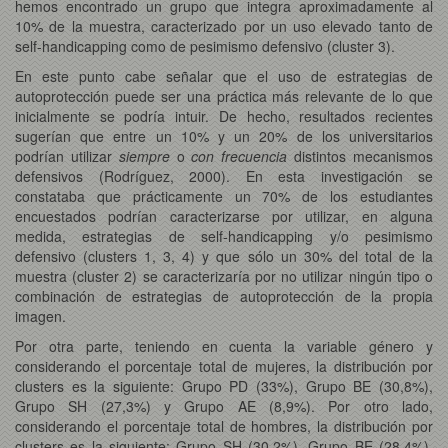
hemos encontrado un grupo que integra aproximadamente al
10% de la muestra, caracterizado por un uso elevado tanto de
self-handicapping como de pesimismo defensivo (cluster 3).
En este punto cabe señalar que el uso de estrategias de
autoprotección puede ser una práctica más relevante de lo que
inicialmente se podría intuir. De hecho, resultados recientes
sugerían que entre un 10% y un 20% de los universitarios
podrían utilizar
siempre
o
con frecuencia
distintos mecanismos
defensivos (Rodríguez, 2000). En esta investigación se
constataba que prácticamente un 70% de los estudiantes
encuestados podrían caracterizarse por utilizar, en alguna
medida, estrategias de self-handicapping y/o pesimismo
defensivo (clusters 1, 3, 4) y que sólo un 30% del total de la
muestra (cluster 2) se caracterizaría por no utilizar ningún tipo o
combinación de estrategias de autoprotección de la propia
imagen.
Por otra parte, teniendo en cuenta la variable género y
considerando el porcentaje total de mujeres, la distribución por
clusters es la siguiente: Grupo PD (33%), Grupo BE (30,8%),
Grupo SH (27,3%) y Grupo AE (8,9%). Por otro lado,
considerando el porcentaje total de hombres, la distribución por
clusters es la siguiente: Grupo SH (30,2%), Grupo BE (28,4%),