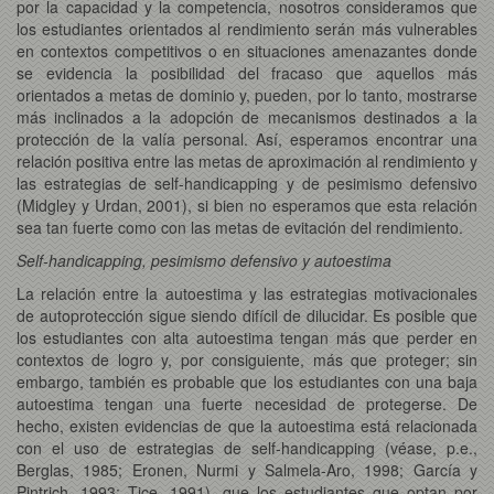
por la capacidad y la competencia, nosotros consideramos que
los estudiantes orientados al rendimiento serán más vulnerables
en contextos competitivos o en situaciones amenazantes donde
se evidencia la posibilidad del fracaso que aquellos más
orientados a metas de dominio y, pueden, por lo tanto, mostrarse
más inclinados a la adopción de mecanismos destinados a la
protección de la valía personal. Así, esperamos encontrar una
relación positiva entre las metas de aproximación al rendimiento y
las estrategias de self-handicapping y de pesimismo defensivo
(Midgley y Urdan, 2001), si bien no esperamos que esta relación
sea tan fuerte como con las metas de evitación del rendimiento.
Self-handicapping, pesimismo defensivo y autoestima
La relación entre la autoestima y las estrategias motivacionales
de autoprotección sigue siendo difícil de dilucidar. Es posible que
los estudiantes con alta autoestima tengan más que perder en
contextos de logro y, por consiguiente, más que proteger; sin
embargo, también es probable que los estudiantes con una baja
autoestima tengan una fuerte necesidad de protegerse. De
hecho, existen evidencias de que la autoestima está relacionada
con el uso de estrategias de self-handicapping (véase, p.e.,
Berglas, 1985; Eronen, Nurmi y Salmela-Aro, 1998; García y
Pintrich, 1993; Tice, 1991), que los estudiantes que optan por