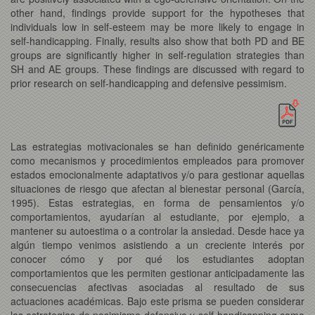
other hand, findings provide support for the hypotheses that
individuals low in self-esteem may be more likely to engage in
self-handicapping. Finally, results also show that both PD and BE
groups are significantly higher in self-regulation strategies than
SH and AE groups. These findings are discussed with regard to
prior research on self-handicapping and defensive pessimism.
Las estrategias motivacionales se han definido genéricamente
como mecanismos y procedimientos empleados para promover
estados emocionalmente adaptativos y/o para gestionar aquellas
situaciones de riesgo que afectan al bienestar personal (García,
1995). Estas estrategias, en forma de pensamientos y/o
comportamientos, ayudarían al estudiante, por ejemplo, a
mantener su autoestima o a controlar la ansiedad. Desde hace ya
algún tiempo venimos asistiendo a un creciente interés por
conocer cómo y por qué los estudiantes adoptan
comportamientos que les permiten gestionar anticipadamente
las
consecuencias afectivas asociadas al resultado de sus
actuaciones académicas. Bajo este prisma se pueden considerar
las estrategias de pesimismo defensivo y self-handicapping como