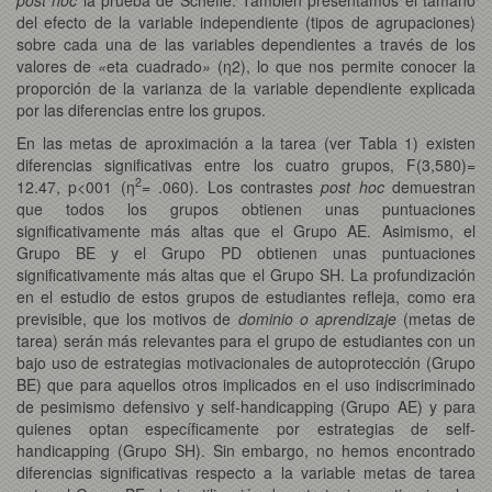
del efecto de la variable independiente (tipos de agrupaciones)
sobre cada una de las variables dependientes a través de los
valores de
«
eta cuadrado
»
(η2), lo que nos permite conocer la
proporción de la varianza de la variable dependiente explicada
por las diferencias entre los grupos.
En las metas de aproximación a la tarea (ver Tabla 1) existen
diferencias significativas entre los cuatro grupos, F(3,580)=
2
12.47, p<001 (η
= .060). Los contrastes
post hoc
demuestran
que todos los grupos obtienen unas puntuaciones
significativamente más altas que el Grupo AE. Asimismo, el
Grupo BE y el Grupo PD obtienen unas puntuaciones
significativamente más altas que el Grupo SH. La profundización
en el estudio de estos grupos de estudiantes refleja, como era
previsible, que los motivos de
dominio o aprendizaje
(metas de
tarea) serán más relevantes para el grupo de estudiantes con un
bajo uso de estrategias motivacionales de autoprotección (Grupo
BE) que para aquellos otros implicados en el uso indiscriminado
de pesimismo defensivo y self-handicapping (Grupo AE) y para
quienes optan específicamente por estrategias de self-
handicapping (Grupo SH). Sin embargo, no hemos encontrado
diferencias significativas respecto a la variable metas de tarea