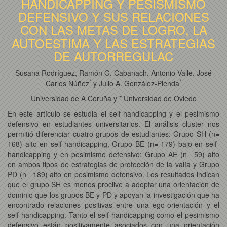
HANDICAPPING Y PESISMISMO
DEFENSIVO Y SUS RELACIONES
CON LAS METAS DE LOGRO, LA
AUTOESTIMA Y LAS ESTRATEGIAS
DE AUTORREGULAC
Susana Rodríguez, Ramón G. Cabanach, Antonio Valle, José
*
*
Carlos Núñez
y Julio A. González-Pienda
Universidad de A Coruña y * Universidad de Oviedo
En este artículo se estudia el self-handicapping y el pesimismo
defensivo en estudiantes universitarios. El análisis cluster nos
permitió diferenciar cuatro grupos de estudiantes: Grupo SH (n=
168) alto en self-handicapping, Grupo BE (n= 179) bajo en self-
handicapping y en pesimismo defensivo; Grupo AE (n= 59) alto
en ambos tipos de estrategias de protección de la valía y Grupo
PD (n= 189) alto en pesimismo defensivo. Los resultados indican
que el grupo SH es menos proclive a adoptar una orientación de
dominio que los grupos BE y PD y apoyan la investigación que ha
encontrado relaciones positivas entre una ego-orientación y el
self-handicapping. Tanto el self-handicapping como el pesimismo
defensivo están positivamente asociados con una orientación