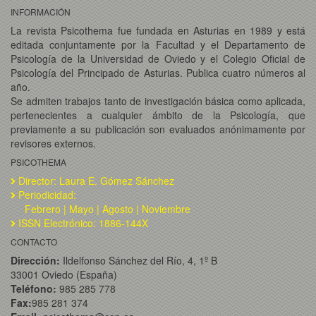
INFORMACIÓN
La revista Psicothema fue fundada en Asturias en 1989 y está
editada conjuntamente por la Facultad y el Departamento de
Psicología de la Universidad de Oviedo y el Colegio Oficial de
Psicología del Principado de Asturias. Publica cuatro números al
año.
Se admiten trabajos tanto de investigación básica como aplicada,
pertenecientes a cualquier ámbito de la Psicología, que
previamente a su publicación son evaluados anónimamente por
revisores externos.
PSICOTHEMA
Director: Laura E. Gómez Sánchez
Periodicidad:
Febrero | Mayo | Agosto | Noviembre
ISSN Electrónico: 1886-144X
CONTACTO
Dirección:
Ildelfonso Sánchez del Río, 4, 1º B
33001 Oviedo (España)
Teléfono:
985 285 778
Fax:
985 281 374