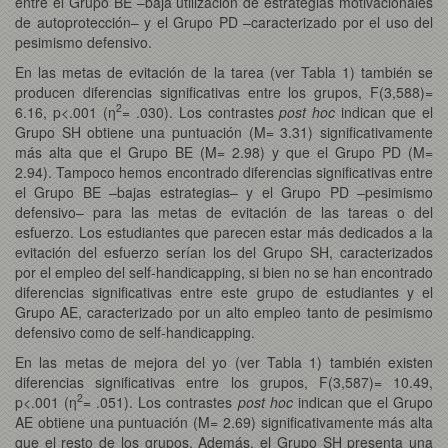
entre el Grupo BE –baja utilización de estrategias motivacionales
de autoprotección– y el Grupo PD –caracterizado por el uso del
pesimismo defensivo.
En las metas de evitación de la tarea (ver Tabla 1) también se
producen diferencias significativas entre los grupos, F(3,588)=
2
6.16, p<.001 (η
= .030). Los contrastes
post hoc
indican que el
Grupo SH obtiene una puntuación (M= 3.31) significativamente
más alta que el Grupo BE (M= 2.98) y que el Grupo PD (M=
2.94). Tampoco hemos encontrado diferencias significativas entre
el Grupo BE –bajas estrategias– y el Grupo PD –pesimismo
defensivo– para las metas de evitación de las tareas o del
esfuerzo. Los estudiantes que parecen estar más dedicados a la
evitación del esfuerzo serían los del Grupo SH, caracterizados
por el empleo del self-handicapping, si bien no se han encontrado
diferencias significativas entre este grupo de estudiantes y el
Grupo AE, caracterizado por un alto empleo tanto de pesimismo
defensivo como de self-handicapping.
En las metas de mejora del yo (ver Tabla 1) también existen
diferencias significativas entre los grupos, F(3,587)= 10.49,
2
p<.001 (η
= .051). Los contrastes
post hoc
indican que el Grupo
AE obtiene una puntuación (M= 2.69) significativamente más alta
que el resto de los grupos. Además, el Grupo SH presenta una