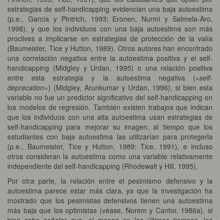
estrategias de self-handicapping evidencian una baja autoestima
(p.e., García y Pintrich, 1993; Eronen, Nurmi y Salmela-Aro,
1998), y que los individuos con una baja autoestima son más
proclives a implicarse en estrategias de protección de la valía
(Baumeister, Tice y Hutton, 1989). Otros autores han encontrado
una correlación negativa entre la autoestima positiva y el self-
handicapping (Midgley y Urdan, 1995) o una relación positiva
entre esta estrategia y la autoestima negativa («
self-
deprecation»
) (Midgley, Arunkumar y Urdan, 1996), si bien esta
variable no fue un predictor significativo del self-handicapping en
los modelos de regresión. También existen trabajos que indican
que los individuos con una alta autoestima usan estrategias de
self-handicapping para mejorar su imagen, al tiempo que los
estudiantes con baja autoestima las utilizarían para protegerla
(p.e., Baumeister, Tice y Hutton, 1989; Tice, 1991), e incluso
otros consideran la autoestima como una variable relativamente
independiente del self-handicapping (Rhodewalt y Hill, 1995).
Por otra parte, la relación entre el pesimismo defensivo y la
autoestima parece estar más clara, ya que la investigación ha
mostrado que los pesimistas defensivos tienen una autoestima
más baja que los optimistas (véase, Norem y Cantor, 1986a), si
bien cabe señalar que, al menos en los últimos tiempos, los