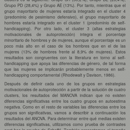
Grupo PD (28,4%) y Grupo AE (13%). Por tanto, mientras que el
grupo mayoritario de mujeres estaría integrado en el cluster 4
(predominio de pesimismo defensivo), el grupo mayoritario de
hombres estaría integrado en el cluster 1 (predominio de self-
handicapping). Por otro lado, el cluster 3 (altas estrategias
motivacionales de autoprotección) integra el porcentaje
minoritario de hombres y de mujeres, aunque el porcentaje es un
poco más alto en el caso de los hombres que en el de las
mujeres (13% de hombres frente al 8,9% de mujeres). Estos
resultados son congruentes con la literatura en torno al self-
handicapping que apoya las diferencias de género, de tal forma
que las mujeres se implicarán probablemente menos en self-
handicapping comportamental (Rhodewalt y Davison, 1986).
Después de definir cada uno de los grupos en estrategias
motivacionales de autoprotección a partir de la solución de cuatro
clusters, los resultados del MANOVA indican que no existen
diferencias significativas entre los cuatro grupos en autoestima
negativa. Como en el resto de variables las diferencias entre los
grupos son significativas, vamos a describir a continuación los
resultados del ANOVA. Para determinar entre qué medias existen
diferencias significativas, utilizamos como prueba de contrastes
post hoc
la prueba de Scheffé. También presentamos el tamaño