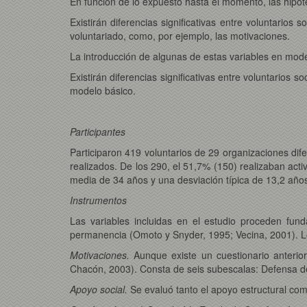
En función de lo expuesto hasta el momento, las hipóte
Existirán diferencias significativas entre voluntarios
voluntariado, como, por ejemplo, las motivaciones.
La introducción de algunas de estas variables en mode
Existirán diferencias significativas entre voluntarios s
modelo básico.
Participantes
Participaron 419 voluntarios de 29 organizaciones dif
realizados. De los 290, el 51,7% (150) realizaban act
media de 34 años y una desviación típica de 13,2 años.
Instrumentos
Las variables incluidas en el estudio proceden fund
permanencia (Omoto y Snyder, 1995; Vecina, 2001). Lo
Motivaciones.
Aunque existe un cuestionario anterior
Chacón, 2003). Consta de seis subescalas: Defensa del
Apoyo social.
Se evaluó tanto el apoyo estructural co