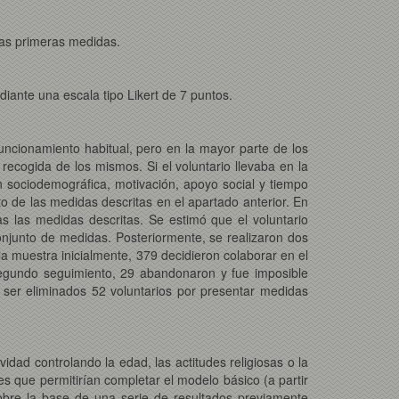
las primeras medidas.
diante una escala tipo Likert de 7 puntos.
uncionamiento habitual, pero en la mayor parte de los
 recogida de los mismos. Si el voluntario llevaba en la
sociodemográfica, motivación, apoyo social y tiempo
 de las medidas descritas en el apartado anterior. En
as las medidas descritas. Se estimó que el voluntario
njunto de medidas. Posteriormente, se realizaron dos
a muestra inicialmente, 379 decidieron colaborar en el
segundo seguimiento, 29 abandonaron y fue imposible
e ser eliminados 52 voluntarios por presentar medidas
idad controlando la edad, las actitudes religiosas o la
bles que permitirían completar el modelo básico (a partir
obre la base de una serie de resultados previamente