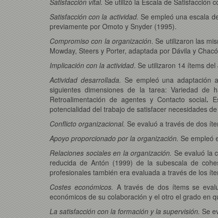
Satisfacción vital.
Se utilizó la Escala de Satisfacción 
Satisfacción con la actividad.
Se empleó una escala de 
previamente por Omoto y Snyder (1995).
Compromiso con la organización
. Se utilizaron las 
Mowday, Steers y Porter, adaptada por Dávila y Chacó
Implicación con la actividad
. Se utilizaron 14 ítems de
Actividad desarrollada.
Se empleó una adaptación al
siguientes dimensiones de la tarea: Variedad de ha
Retroalimentación de agentes y Contacto social
.
E
potencialidad del trabajo de satisfacer necesidades de 
Conflicto organizacional.
Se evaluó a través de dos ít
Apoyo proporcionado por la organización.
Se empleó e
Relaciones sociales en la organización.
Se evaluó la c
reducida de Antón (1999) de la subescala de cohesi
profesionales también era evaluada a través de los íte
Costes económicos.
A través de dos ítems se evalu
económicos de su colaboración y el otro el grado en q
La satisfacción con la formación y la supervisión.
Se ev