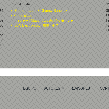
PSICOTHEMA
C
989
Director: Laura E. Gómez Sánchez
Di
el
Periodicidad:
3
de
Febrero | Mayo | Agosto | Noviembre
T
ado
ISSN Electrónico: 1886-144X
F
Em
omo
la
on
EQUIPO
AUTORES
REVISORES
CON