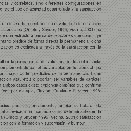
ias y correlatos, sino diferentes configuraciones en
ntre el tipo de actividad desarrollada y la satisfacción
pero todos se han centrado en el voluntariado de acción
asistenciales (Omoto y Snyder, 1995; Vecina, 2001) no
te una estructura básica de relaciones que constituye
untario predice de forma directa la permanencia, dicha
ización es explicada a través de la satisfacción con la
licar la permanencia del voluntariado de acción social
complementado con otras variables en función del tipo
 un mayor poder predictivo de la permanencia. Estas
cción vital, etc.) o podrían ser variables de carácter
 en ambos casos existe evidencia empírica que confirma
 (ver, por ejemplo, Claxton, Catalán y Burgess, 1998;
básico; para ello, previamente, también se tratarán de
liografía revisada ha mostrado como determinantes en la
ia (Omoto y Snyder, 1995; Vecina, 2001): satisfacción
acción con la formación y supervisión, y burnout.