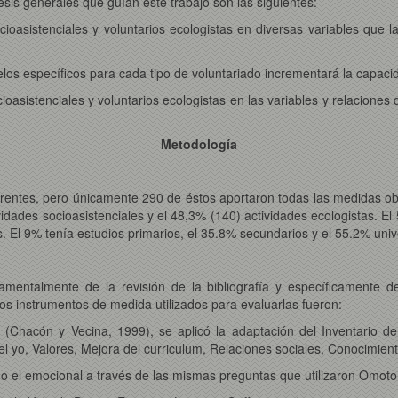
sis generales que guían este trabajo son las siguientes:
 socioasistenciales y voluntarios ecologistas en diversas variables que 
los específicos para cada tipo de voluntariado incrementará la capacid
ocioasistenciales y voluntarios ecologistas en las variables y relacione
Metodología
erentes, pero únicamente 290 de éstos aportaron todas las medidas ob
ividades socioasistenciales y el 48,3% (140) actividades ecologistas.
 El 9% tenía estudios primarios, el 35.8% secundarios y el 55.2% unive
amentalmente de la revisión de la bibliografía y específicamente de
s instrumentos de medida utilizados para evaluarlas fueron:
 (Chacón y Vecina, 1999), se aplicó la adaptación del Inventario de
 yo, Valores, Mejora del curriculum, Relaciones sociales, Conocimien
mo el emocional a través de las mismas preguntas que utilizaron Omoto