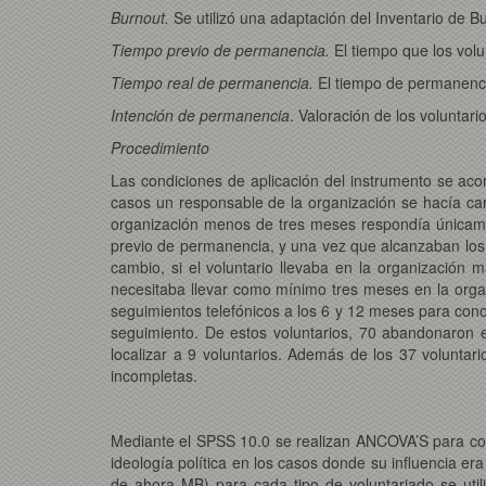
Burnout.
Se utilizó una adaptación del Inventario de 
Tiempo previo de permanencia.
El tiempo que los vol
Tiempo real de permanencia.
El tiempo de permanenci
Intención de permanencia
. Valoración de los voluntar
Procedimiento
Las condiciones de aplicación del instrumento se aco
casos un responsable de la organización se hacía cargo
organización menos de tres meses respondía únicame
previo de permanencia, y una vez que alcanzaban los 
cambio, si el voluntario llevaba en la organización 
necesitaba llevar como mínimo tres meses en la orga
seguimientos telefónicos a los 6 y 12 meses para cono
seguimiento. De estos voluntarios, 70 abandonaron 
localizar a 9 voluntarios. Además de los 37 voluntar
incompletas.
Mediante el SPSS 10.0 se realizan ANCOVA’S para compro
ideología política en los casos donde su influencia era 
de ahora MB) para cada tipo de voluntariado se uti