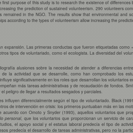
 first purpose of this study is to research the existence of differences
ncreasing the prediction of sustained volunteerism. 290 volunteers co
 remained in the NGO. The results show that environmental and socio-a
ships according to the types of volunteerism allow increasing the predict
ran expansión. Las primeras conductas que fueron etiquetadas como «v
tros tipos de voluntariado, como el ecologista. La diversidad del volu
iografía alusiones sobre la necesidad de atender a diferencias entr
ción de la actividad que se desarrolle, como han comprobado los est
luye significativamente en los roles que desarrollan los voluntarios e
sempeñan más tareas administrativas y de recaudación de fondos. Smit
r el peligro de llegar a resultados sesgados y parciales.
 influyen diferencialmente según el tipo de voluntariado. Black (199
ntros de intervención en crisis: los primeros puntuaban más en las mo
e acuerdo con Omoto y Snyder (1993), aquellos voluntarios que prop
lo personal
, que los voluntarios que proporcionan un servicio de car
estudios, el apoyo social y el estatus laboral predecía el tipo de acti
esos predecía el desarrollo de tareas administrativas, pero no la parti