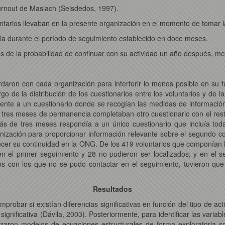
Burnout de Maslach (Seisdedos, 1997).
untarios llevaban en la presente organización en el momento de tomar 
a durante el período de seguimiento establecido en doce meses.
ios de la probabilidad de continuar con su actividad un año después, me
rdaron con cada organización para interferir lo menos posible en su f
 de la distribución de los cuestionarios entre los voluntarios y de la
nte a un cuestionario donde se recogían las medidas de información 
tres meses de permanencia completaban otro cuestionario con el resto
más de tres meses respondía a un único cuestionario que incluía tod
nización para proporcionar información relevante sobre el segundo co
cer su continuidad en la ONG. De los 419 voluntarios que componían l
en el primer seguimiento y 28 no pudieron ser localizados; y en el 
ios con los que no se pudo contactar en el seguimiento, tuvieron qu
Resultados
bar si existían diferencias significativas en función del tipo de activ
significativa (Dávila, 2003). Posteriormente, para identificar las varia
lizaron modelos de ecuaciones estructurales de forma exploratoria s