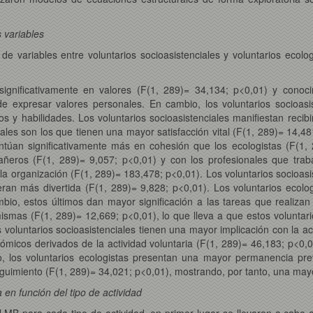
s variables
de variables entre voluntarios socioasistenciales y voluntarios ecolo
 significativamente en valores (F(1, 289)= 34,134; p<0,01) y conoc
e expresar valores personales. En cambio, los voluntarios socioas
s y habilidades. Los voluntarios socioasistenciales manifiestan reci
ales son los que tienen una mayor satisfacción vital (F(1, 289)= 14,4
 puntúan significativamente más en cohesión que los ecologistas (F(1
eros (F(1, 289)= 9,057; p<0,01) y con los profesionales que traba
la organización (F(1, 289)= 183,478; p<0,01). Los voluntarios socioas
deran más divertida (F(1, 289)= 9,828; p<0,01). Los voluntarios ecolo
mbio, estos últimos dan mayor significación a las tareas que realiza
ismas (F(1, 289)= 12,669; p<0,01), lo que lleva a que estos voluntari
voluntarios socioasistenciales tienen una mayor implicación con la ac
micos derivados de la actividad voluntaria (F(1, 289)= 46,183; p<0,0
, los voluntarios ecologistas presentan una mayor permanencia prev
imiento (F(1, 289)= 34,021; p<0,01), mostrando, por tanto, una mayo
 en función del tipo de actividad
el MB para cada tipo de actividad, en primer lugar se llevaron a cabo