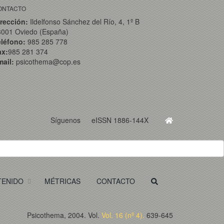
ONTACTO
rección:
Ildelfonso Sánchez del Río, 4, 1º B
3001 Oviedo (España)
eléfono:
985 285 778
ax:
985 281 374
ail:
psicothema@cop.es
Síguenos
eISSN 1886-144X
TENIDO
MÉTRICAS
CONTACTO
Psicothema, 2004. Vol.
Vol. 16 (nº 4).
639-645