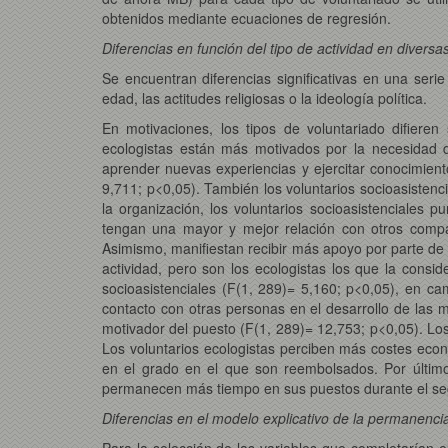
obtenidos mediante ecuaciones de regresión.
Diferencias en función del tipo de actividad en diversa
Se encuentran diferencias significativas en una serie 
edad, las actitudes religiosas o la ideología política.
En motivaciones, los tipos de voluntariado difieren
ecologistas están más motivados por la necesidad d
aprender nuevas experiencias y ejercitar conocimiento
9,711; p<0,05). También los voluntarios socioasistenci
la organización, los voluntarios socioasistenciales
tengan una mayor y mejor relación con otros compañ
Asimismo, manifiestan recibir más apoyo por parte de 
actividad, pero son los ecologistas los que la consi
socioasistenciales (F(1, 289)= 5,160; p<0,05), en ca
contacto con otras personas en el desarrollo de las m
motivador del puesto (F(1, 289)= 12,753; p<0,05). Los 
Los voluntarios ecologistas perciben más costes econó
en el grado en el que son reembolsados. Por último
permanecen más tiempo en sus puestos durante el segu
Diferencias en el modelo explicativo de la permanencia
Para la selección de las variables que completarían 