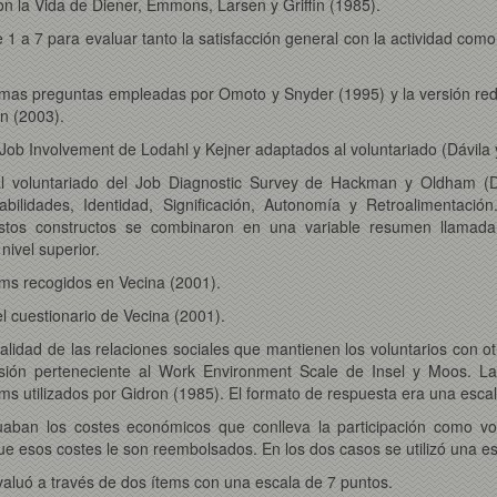
con la Vida de Diener, Emmons, Larsen y Griffin (1985).
1 a 7 para evaluar tanto la satisfacción general con la actividad como
mismas preguntas empleadas por Omoto y Snyder (1995) y la versión r
n (2003).
l Job Involvement de Lodahl y Kejner adaptados al voluntariado (Dávila
 voluntariado del Job Diagnostic Survey de Hackman y Oldham (Dá
bilidades, Identidad, Significación, Autonomía y Retroalimentaci
stos constructos se combinaron en una variable resumen llama
nivel superior.
ems recogidos en Vecina (2001).
l cuestionario de Vecina (2001).
alidad de las relaciones sociales que mantienen los voluntarios con o
ón perteneciente al Work Environment Scale de Insel y Moos. La r
ms utilizados por Gidron (1985). El formato de respuesta era una escala
aban los costes económicos que conlleva la participación como vol
ue esos costes le son reembolsados. En los dos casos se utilizó una e
aluó a través de dos ítems con una escala de 7 puntos.