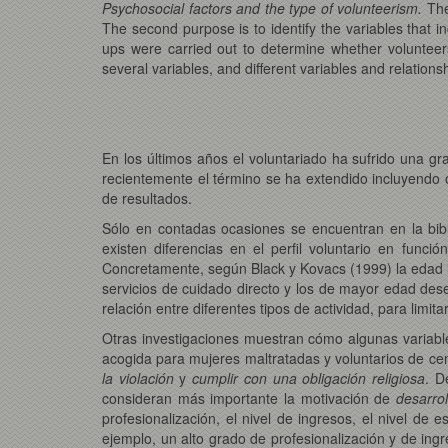
Psychosocial factors and the type of volunteerism.
The
The second purpose is to identify the variables that i
ups were carried out to determine whether volunteers
several variables, and different variables and relation
En los últimos años el voluntariado ha sufrido una g
recientemente el término se ha extendido incluyendo o
de resultados.
Sólo en contadas ocasiones se encuentran en la bibl
existen diferencias en el perfil voluntario en fun
Concretamente, según Black y Kovacs (1999) la edad inf
servicios de cuidado directo y los de mayor edad de
relación entre diferentes tipos de actividad, para limita
Otras investigaciones muestran cómo algunas variables
acogida para mujeres maltratadas y voluntarios de ce
la violación
y
cumplir con una obligación religiosa
. D
consideran más importante la motivación de
desarrol
profesionalización, el nivel de ingresos, el nivel de 
ejemplo, un alto grado de profesionalización y de ingr