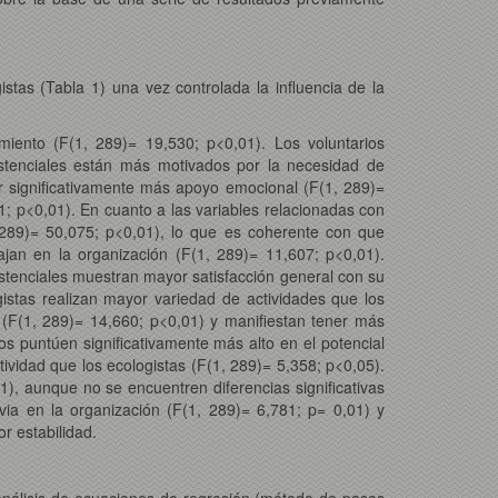
gistas (Tabla 1) una vez controlada la influencia de la
imiento (F(1, 289)= 19,530;
p<0,01). Los voluntarios
istenciales están más motivados por la necesidad de
bir significativamente más apoyo emocional (F(1, 289)=
81; p<0,01). En cuanto a las variables relacionadas con
, 289)= 50,075; p<0,01), lo que es coherente con que
jan en la organización (F(1, 289)= 11,607; p<0,01).
istenciales muestran mayor satisfacción general con su
gistas realizan mayor variedad de actividades que los
n (F(1, 289)= 14,660; p<0,01) y manifiestan tener más
os puntúen significativamente más alto en el potencial
tividad que los ecologistas (F(1, 289)= 5,358; p<0,05).
1), aunque no se encuentren diferencias significativas
ia en la organización (F(1, 289)= 6,781; p= 0,01) y
r estabilidad.
 análisis de ecuaciones de regresión (método de pasos