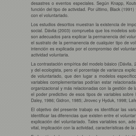
desastres o eventos especiales. Según Knapp, Koutso
función del tipo de actividad. Por último, Black (1991)
con el voluntariado.
Los estudios descritos muestran la existencia de impor
social. Dávila (2003) comprueba que los modelos sobr
son adecuados para explicar la permanencia del volun
el sustrato de la permanencia de cualquier tipo de vo
intención es explicada por el compromiso del voluntari
actividad voluntaria.
La contrastación empírica del modelo básico (Dávila, 
y del ecologista, pero el porcentaje de varianza exp
de voluntariado, que den lugar a modelos específic
variables complementarias podrían estar relacionadas 
organizacional y más relacionadas con la gestión de l
el poder predictivo de esos tipos de variables sobre
Daley, 1986; Gidron, 1985; Jirovec y Hyduk, 1998; Laf
El objetivo del presente trabajo es identificar las v
identificar las diferencias que existen entre el volun
explicación del voluntariado. Tales variables son, a
vital, implicación con la actividad, características de 