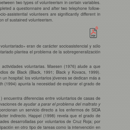
 between two types of volunteerism in certain variables.
mpleted a questionnaire and after two telephone follow-
ssistential volunteers are significantly different in
ion of sustained volunteerism.
oluntariado» eran de carácter socioasistencial y sólo
ntariado plantea el problema de la sobregeneralización
e actividades voluntarias. Maesen (1976) alude a que
udios de Black (Black, 1991; Black y Kovacs, 1999).
n un hospital: los voluntarios jóvenes se dedican más a
h (1994) apunta la necesidad de explorar el grado de
1) encuentra diferencias entre voluntarios de casas de
tivaciones de
ayudar a parar el problema del maltrato y
orcionan un servicio directo a los enfermos de SIDA
ácter indirecto. Happel (1998) revela que el grado de
vidades desarrolladas por voluntarios de Cruz Roja; por
cipación en otro tipo de tareas como la intervención en