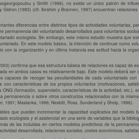
georgopoulou y Smith (1996), no existe un único patrón de influenc
 y Gidron (1983) (cfr. Ibrahim y Brannen, 1997) encuentran relaciones e
tantes diferencias entre distintos tipos de actividades voluntarias, 
e permanencia del voluntariado desarrollados para voluntarios socio
tariado ecologista. Sin embargo, este mismo estudio muestra que exis
luntariado. En este modelo básico, la intención de continuar como vol
o con la organización y en última instancia esa actitud hacia la organ
2003) confirma que esa estructura básica de relaciones es capaz de exp
licada en ambos casos es relativamente bajo. Este modelo deberá ser 
os capaces de recoger las peculiaridades de cada voluntariado con
con características de los propios voluntarios (motivaciones, satisfa
a ONG (formación, supervisión, características de la actividad, etc.),
 la permanencia o sobre otros constructos relacionados con la misma
er, 1991; Maslanka, 1996; Nesbitt, Ross, Sunderland y Shelp, 1996).
ariables que pueden incrementar la capacidad explicativa del modelo 
tariado ecologista y el asistencial en una serie de variables que la bib
demás de las incluidas en ciertos modelos predictivos de la permanenc
la actividad desarrollada, relaciones sociales, costes económicos, satisf