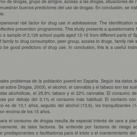
sumo de drogas, grupo de amigos, acceso a las drogas, situaciones de rie
 muestran buenos predictores del uso de drogas. En conclusión, se trat
ia.
erpersonal risk factor for drug use in adolescence.
The identification o
fective prevention programmes. This study presents a questionnaire for t
 sample of 2,126 school pupils aged 12-16 from different parts of Spai
f family to drug consumption, peer group, access to drugs, family risk s
o be good predictors of drug use. In conclusion, this is a useful instr
ales problemas de la población juvenil en España. Según los datos d
l sobre Drogas, 2003), el alcohol, el cannabis y el tabaco son las s
as alcohólicas, el 28,8% tabaco y el 22% cannabis. El consumo del r
ndose por debajo del 3,1% el consumo más habitual. El contacto co
 es de 13,1 años, seguido del alcohol (13,6), los tranquilizantes (1
por encima de los 15 años.
 para el consumo de drogas resulta de especial interés de cara a plan
ivamente, de tales factores. Se entiende por factores de riesgo aqu
r predisponentes o facilitadoras para el inicio o el mantenimiento de