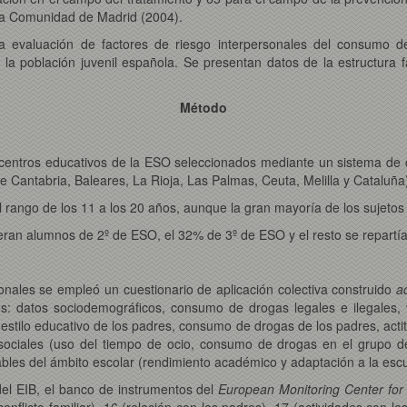
 la Comunidad de Madrid (2004).
la evaluación de factores de riesgo interpersonales del consumo 
 la población juvenil española. Se presentan datos de la estructura fa
Método
centros educativos de la ESO seleccionados mediante un sistema de
e Cantabria, Baleares, La Rioja, Las Palmas, Ceuta, Melilla y Cataluña
 rango de los 11 a los 20 años, aunque la gran mayoría de los sujetos 
ran alumnos de 2º de ESO, el 32% de 3º de ESO y el resto se repartía
sonales se empleó un cuestionario de aplicación colectiva construido
a
: datos sociodemográficos, consumo de drogas legales e ilegales, va
ar, estilo educativo de los padres, consumo de drogas de los padres, act
es-sociales (uso del tiempo de ocio, consumo de drogas en el grupo 
ables del ámbito escolar (rendimiento académico y adaptación a la escu
del EIB, el banco de instrumentos del
European Monitoring Center for
flicto familiar), 16 (relación con los padres), 17 (actividades con l