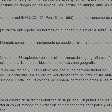
consumo de drogas de los amigos), 26 (actitud de amigos ante las d
 de ítems del INFLUCOL-92 (Pons Díez, 1998) que mide consumo de dr
que valora quién pone las normas en el hogar, el 13 y el 14 sobre us
l formato completo del instrumento se puede solicitar a los autores de 
s de otros 66 suplentes) en las distintas zonas de la geografía españo
guiente de la lista de posibles centros de esa zona geográfica.
 y un máximo de 70. Si en un centro había una cantidad menor de 35
de 40 encuestas. La aplicación del cuestionario se hizo en las aula
 Colegio Oficial de Psicólogos de España correspondientes a las z
para el estudio de la dimensionalidad de la prueba. Un primer análisis f
torial con el método de extracción de componentes principales y el de
ario.