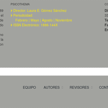
PSICOTHEMA
C
989
Director: Laura E. Gómez Sánchez
Di
el
Periodicidad:
3
de
Febrero | Mayo | Agosto | Noviembre
T
ado
ISSN Electrónico: 1886-144X
F
Em
omo
la
on
EQUIPO
AUTORES
REVISORES
CON