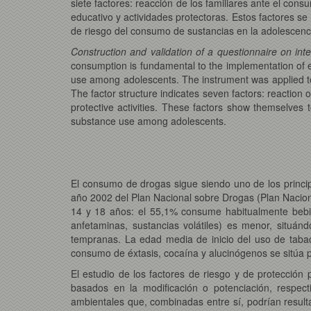
siete factores: reacción de los familiares ante el con
educativo y actividades protectoras. Estos factores se
de riesgo del consumo de sustancias en la adolescenc
Construction and validation of a questionnaire on int
consumption is fundamental to the implementation of ef
use among adolescents. The instrument was applied to a
The factor structure indicates seven factors: reaction o
protective activities. These factors show themselves t
substance use among adolescents.
El consumo de drogas sigue siendo uno de los princip
año 2002 del Plan Nacional sobre Drogas (Plan Naciona
14 y 18 años: el 55,1% consume habitualmente bebid
anfetaminas, sustancias volátiles) es menor, situá
tempranas. La edad media de inicio del uso de tabaco
consumo de éxtasis, cocaína y alucinógenos se sitúa 
El estudio de los factores de riesgo y de protección
basados en la modificación o potenciación, respect
ambientales que, combinadas entre sí, podrían resulta