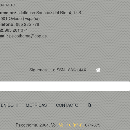
ONTACTO
rección:
Ildelfonso Sánchez del Río, 4, 1º B
3001 Oviedo (España)
eléfono:
985 285 778
ax:
985 281 374
ail:
psicothema@cop.es
Síguenos
eISSN 1886-144X
TENIDO
MÉTRICAS
CONTACTO
Psicothema, 2004. Vol.
Vol. 16 (nº 4).
674-679