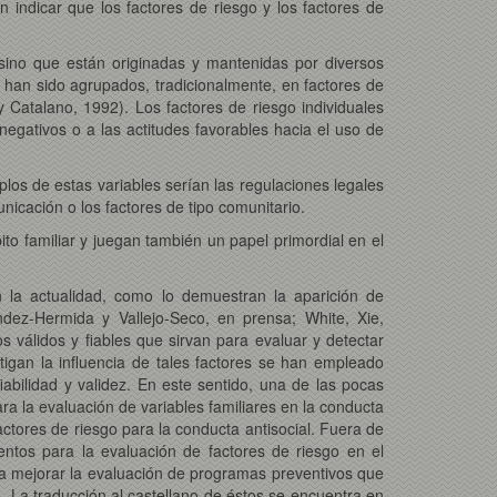
 indicar que los factores de riesgo y los factores de
ino que están originadas y mantenidas por diversos
es han sido agrupados, tradicionalmente, en factores de
 Catalano, 1992). Los factores de riesgo individuales
egativos o a las actitudes favorables hacia el uso de
os de estas variables serían las regulaciones legales
nicación o los factores de tipo comunitario.
ito familiar y juegan también un papel primordial en el
n la actualidad, como lo demuestran la aparición de
ández-Hermida y Vallejo-Seco, en prensa; White, Xie,
 válidos y fiables que sirvan para evaluar y detectar
tigan la influencia de tales factores se han empleado
abilidad y validez. En este sentido, una de las pocas
a la evaluación de variables familiares en la conducta
tores de riesgo para la conducta antisocial. Fuera de
os para la evaluación de factores de riesgo en el
a mejorar la evaluación de programas preventivos que
. La traducción al castellano de éstos se encuentra en