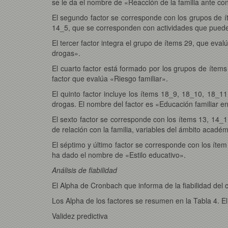
se le da el nombre de «Reacción de la familia ante c
El segundo factor se corresponde con los grupos de í
14_5, que se corresponden con actividades que puede
El tercer factor integra el grupo de ítems 29, que eva
drogas».
El cuarto factor está formado por los grupos de ítems 
factor que evalúa «Riesgo familiar».
El quinto factor incluye los ítems 18_9, 18_10, 18_1
drogas. El nombre del factor es «Educación familiar e
El sexto factor se corresponde con los ítems 13, 14_1
de relación con la familia, variables del ámbito acadé
El séptimo y último factor se corresponde con los ítem
ha dado el nombre de «Estilo educativo».
Análisis de fiabilidad
El Alpha de Cronbach que informa de la fiabilidad del 
Los Alpha de los factores se resumen en la Tabla 4. El A
Validez predictiva