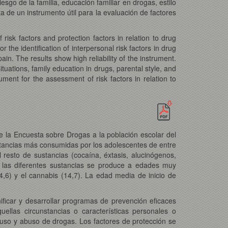
sgo de la familia, educación familiar en drogas, estilo
a de un instrumento útil para la evaluación de factores
f risk factors and protection factors in relation to drug
he identification of interpersonal risk factors in drug
n. The results show high reliability of the instrument.
ituations, family education in drugs, parental style, and
ument for the assessment of risk factors in relation to
e la Encuesta sobre Drogas a la población escolar del
ustancias más consumidas por los adolescentes de entre
esto de sustancias (cocaína, éxtasis, alucinógenos,
n las diferentes sustancias se produce a edades muy
4,6) y el cannabis (14,7). La edad media de inicio de
ificar y desarrollar programas de prevención eficaces
ellas circunstancias o características personales o
l uso y abuso de drogas. Los factores de protección se