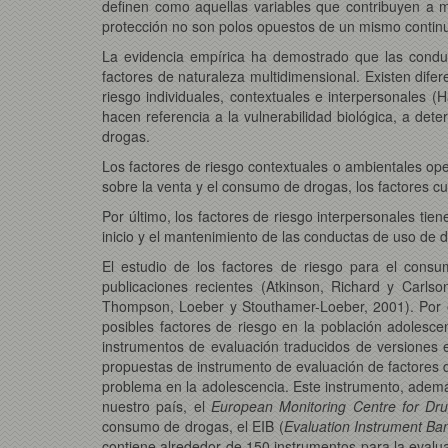
definen como aquellas variables que contribuyen a mo
protección no son polos opuestos de un mismo continuo,
La evidencia empírica ha demostrado que las condu
factores de naturaleza multidimensional. Existen difer
riesgo individuales, contextuales e interpersonales 
hacen referencia a la vulnerabilidad biológica, a de
drogas.
Los factores de riesgo contextuales o ambientales op
sobre la venta y el consumo de drogas, los factores cu
Por último, los factores de riesgo interpersonales tie
inicio y el mantenimiento de las conductas de uso de 
El estudio de los factores de riesgo para el consu
publicaciones recientes (Atkinson, Richard y Carlso
Thompson, Loeber y Stouthamer-Loeber, 2001). Por est
posibles factores de riesgo en la población adolesce
instrumentos de evaluación traducidos de versiones 
propuestas de instrumento de evaluación de factores d
problema en la adolescencia. Este instrumento, ademá
nuestro país, el
European Monitoring Centre for Dr
consumo de drogas, el EIB (
Evaluation Instrument Ba
contiene alrededor de 150 instrumentos para la evalua