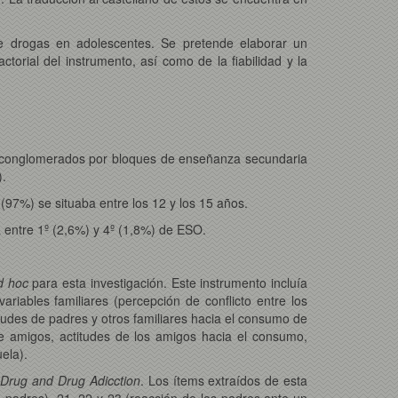
de drogas en adolescentes. Se pretende elaborar un
ctorial del instrumento, así como de la fiabilidad y la
 conglomerados por bloques de enseñanza secundaria
).
(97%) se situaba entre los 12 y los 15 años.
 entre 1º (2,6%) y 4º (1,8%) de ESO.
d hoc
para esta investigación. Este instrumento incluía
riables familiares (percepción de conflicto entre los
itudes de padres y otros familiares hacia el consumo de
de amigos, actitudes de los amigos hacia el consumo,
ela).
 Drug and Drug Adicction
. Los ítems extraídos de esta
os padres), 21, 22 y 23 (reacción de los padres ante un