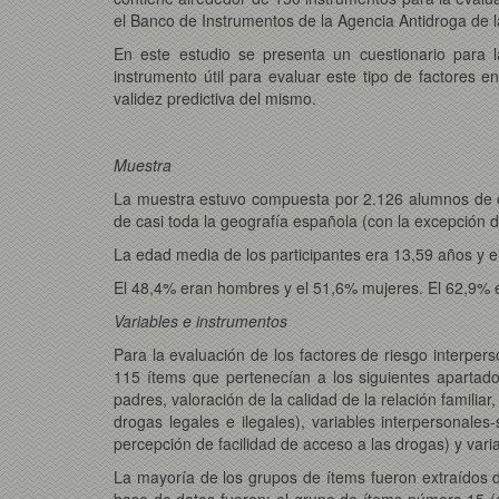
el Banco de Instrumentos de la Agencia Antidroga de
En este estudio se presenta un cuestionario para 
instrumento útil para evaluar este tipo de factores en
validez predictiva del mismo.
Muestra
La muestra estuvo compuesta por 2.126 alumnos de 
de casi toda la geografía española (con la excepción d
La edad media de los participantes era 13,59 años y el
El 48,4% eran hombres y el 51,6% mujeres. El 62,9% e
Variables e instrumentos
Para la evaluación de los factores de riesgo interper
115 ítems que pertenecían a los siguientes apartados
padres, valoración de la calidad de la relación famili
drogas legales e ilegales), variables interpersonal
percepción de facilidad de acceso a las drogas) y vari
La mayoría de los grupos de ítems fueron extraídos 
base de datos fueron: el grupo de ítems número 15 (con