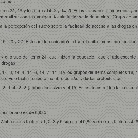
onsumo».
tems 25, 26 y los ítems 14_2 y 14_5. Estos ítems miden consumo y act
n realizar con sus amigos. A este factor se le denominó «Grupo de am
lúa la percepción del sujeto sobre la facilidad de acceso a las drogas e
15, 20 y 27. Éstos miden cuidado/maltrato familiar, consumo familiar d
1 y el grupo de ítems 24, que miden la educación que el adolescente r
n drogas».
, 14_3, 14_4, 14_6, 14_7, 14_8 y los grupos de ítems completos 16, 1
mico. Este factor recibe el nombre de «Actividades protectoras».
 18_1 al 18_8 (ambos inclusive) y el 19. Estos ítems miden la existen
cuestionario es de 0,925.
lpha de los factores 1, 2, 3 y 5 supera el 0,80 y el de los factores 4, 6