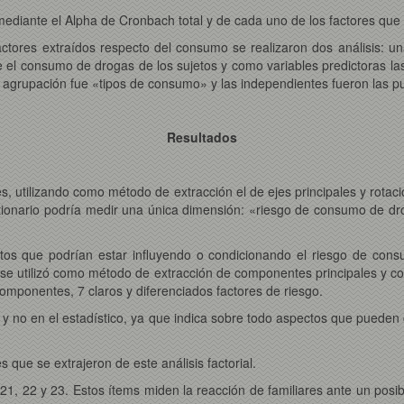
 mediante el Alpha de Cronbach total y de cada uno de los factores que s
factores extraídos respecto del consumo se realizaron dos análisis: una
 el consumo de drogas de los sujetos y como variables predictoras las 
de agrupación fue «tipos de consumo» y las independientes fueron las pu
Resultados
ores, utilizando como método de extracción el de ejes principales y rotac
stionario podría medir una única dimensión: «riesgo de consumo de dr
ctos que podrían estar influyendo o condicionando el riesgo de consumo
, se utilizó como método de extracción de componentes principales y c
 componentes, 7 claros y diferenciados factores de riesgo.
co y no en el estadístico, ya que indica sobre todo aspectos que pueden
 que se extrajeron de este análisis factorial.
21, 22 y 23. Estos ítems miden la reacción de familiares ante un posi