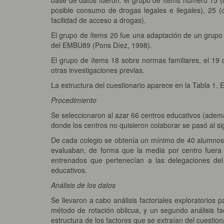
posible consumo de drogas legales e ilegales), 25 (
facilidad de acceso a drogas).
El grupo de ítems 20 fue una adaptación de un grupo
del EMBU89 (Pons Díez, 1998).
El grupo de ítems 18 sobre normas familiares, el 19 
otras investigaciones previas.
La estructura del cuestionario aparece en la Tabla 1. E
Procedimiento
Se seleccionaron al azar 66 centros educativos (ademá
donde los centros no quisieron colaborar se pasó al si
De cada colegio se obtenía un mínimo de 40 alumnos
evaluaban, de forma que la media por centro fuera 
entrenados que pertenecían a las delegaciones del
educativos.
Análisis de los datos
Se llevaron a cabo análisis factoriales exploratorios 
método de rotación oblicua, y un segundo análisis fac
estructura de los factores que se extraían del cuestion