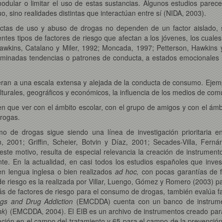
dular o limitar el uso de estas sustancias. Algunos estudios parecen
 sino realidades distintas que interactúan entre sí (NIDA, 2003).
ctas de uso y abuso de drogas no dependen de un factor aislado, s
entes tipos de factores de riesgo que afectan a los jóvenes, los cual
(Hawkins, Catalano y Miler, 1992; Moncada, 1997; Petterson, Hawkins y
terminadas tendencias o patrones de conducta, a estados emocionales n
eran a una escala extensa y alejada de la conducta de consumo. Ejempl
lturales, geográficos y económicos, la influencia de los medios de comu
nen que ver con el ámbito escolar, con el grupo de amigos y con el ámb
drogas.
mo de drogas sigue siendo una línea de investigación prioritaria e
n, 2001; Griffin, Scheier, Botvin y Díaz, 2001; Secades-Villa, Fern
e motivo, resulta de especial relevancia la creación de instrumentos
nte. En la actualidad, en casi todos los estudios españoles que inves
en lengua inglesa o bien realizados
ad hoc,
con pocas garantías de fi
e riesgo es la realizada por Villar, Luengo, Gómez y Romero (2003) par
s de factores de riesgo para el consumo de drogas, también evalúa fac
ugs and Drug Addiction
(EMCDDA) cuenta con un banco de instrument
nk
) (EMCDDA, 2004). El EIB es un archivo de instrumentos creado par
ción en el campo del tratamiento y 65 para el campo de la prevención