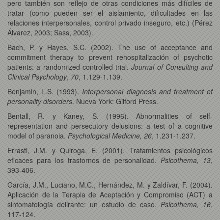
pero también son reflejo de otras condiciones más difíciles de
tratar (como pueden ser el aislamiento, dificultades en las
relaciones interpersonales, control privado inseguro, etc.) (Pérez
Álvarez, 2003; Sass, 2003).
Bach, P. y Hayes, S.C. (2002). The use of acceptance and
commitment therapy to prevent rehospitalización of psychotic
patients: a randomized controlled trial.
Journal of Consulting and
Clinical Psychology
,
70
, 1.129-1.139.
Benjamin, L.S. (1993).
Interpersonal diagnosis and treatment of
personality disorders
. Nueva York: Gilford Press.
Bentall, R. y Kaney, S. (1996). Abnormalities of self-
representation and persecutory delusions: a test of a cognitive
model of paranoia.
Psychological Medicine, 26
, 1.231-1.237.
Errasti, J.M. y Quiroga, E. (2001). Tratamientos psicológicos
eficaces para los trastornos de personalidad.
Psicothema, 13
,
393-406.
García, J.M., Luciano, M.C., Hernández, M. y Zaldívar, F. (2004).
Aplicación de la Terapia de Aceptación y Compromiso (ACT) a
sintomatología delirante: un estudio de caso.
Psicothema, 16
,
117-124.