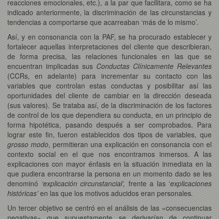
reacciones emocionales, etc.), a la par que facilitara, como se ha
indicado anteriormente, la discriminación de las circunstancias y
tendencias a comportarse que acarreaban ‘más de lo mismo’.
Así, y en consonancia con la PAF, se ha procurado establecer y
fortalecer aquellas interpretaciones del cliente que describieran,
de forma precisa, las relaciones funcionales en las que se
encuentran implicadas sus
Conductas Clínicamente Relevantes
(CCRs, en adelante) para incrementar su contacto con las
variables que controlan estas conductas y posibilitar así las
oportunidades del cliente de cambiar en la dirección deseada
(sus valores). Se trataba así, de la discriminación de los factores
de control de los que dependiera su conducta, en un principio de
forma hipotética, pasando después a ser comprobados. Para
lograr este fin, fueron establecidos dos tipos de variables, que
grosso modo
, permitieran una explicación en consonancia con el
contexto social en el que nos encontramos inmersos. A las
explicaciones con mayor énfasis en la situación inmediata en la
que pudiera encontrarse la persona en un momento dado se les
denominó
‘explicación circunstancial’,
frente a las ‘
explicaciones
históricas’
en las que los motivos aducidos eran personales
.
Un tercer objetivo se centró en el análisis de las «consecuencias
negativas» que supuestamente se derivarían de continuar