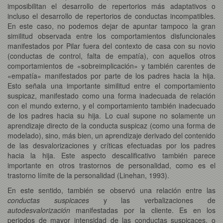
imposibilitan el desarrollo de repertorios más adaptativos o
incluso el desarrollo de repertorios de conductas incompatibles.
En este caso, no podemos dejar de apuntar tampoco la gran
similitud observada entre los comportamientos disfuncionales
manifestados por Pilar fuera del contexto de casa con su novio
(conductas de control, falta de empatía), con aquellos otros
comportamientos de «sobreimplicación» y también carentes de
«empatía» manifestados por parte de los padres hacia la hija.
Esto señala una importante similitud entre el comportamiento
suspicaz, manifestado como una forma inadecuada de relación
con el mundo externo, y el comportamiento también inadecuado
de los padres hacia su hija. Lo cual supone no solamente un
aprendizaje directo de la conducta suspicaz (como una forma de
modelado), sino, más bien, un aprendizaje derivado del contenido
de las desvalorizaciones y críticas efectuadas por los padres
hacia la hija. Este aspecto descalificativo también parece
importante en otros trastornos de personalidad, como es el
trastorno límite de la personalidad (Linehan, 1993).
En este sentido, también se observó una relación entre las
conductas suspicaces
y las verbalizaciones de
autodesvalorización
manifestadas por la cliente. Es en los
periodos de mayor intensidad de las conductas suspicaces, o