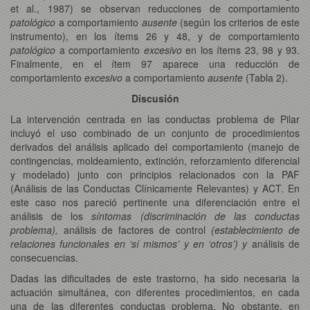
et al., 1987) se observan reducciones de comportamiento
patológico
a comportamiento
ausente
(según los criterios de este
instrumento), en los ítems 26 y 48, y de comportamiento
patológico
a comportamiento
excesivo
en los ítems 23, 98 y 93.
Finalmente, en el ítem 97 aparece una reducción de
comportamiento
excesivo
a comportamiento
ausente
(Tabla 2).
Discusión
La intervención centrada en las conductas problema de Pilar
incluyó el uso combinado de un conjunto de procedimientos
derivados del análisis aplicado del comportamiento (manejo de
contingencias, moldeamiento, extinción, reforzamiento diferencial
y modelado) junto con principios relacionados con la PAF
(Análisis de las Conductas Clínicamente Relevantes) y ACT. En
este caso nos pareció pertinente una diferenciación entre el
análisis de los
síntomas
(discriminación de las conductas
problema),
análisis de factores de control
(establecimiento de
relaciones funcionales en ‘sí mismos’ y en ‘otros’) y
análisis de
consecuencias.
Dadas las dificultades de este trastorno, ha sido necesaria la
actuación simultánea, con diferentes procedimientos, en cada
una de las diferentes conductas problema. No obstante, en