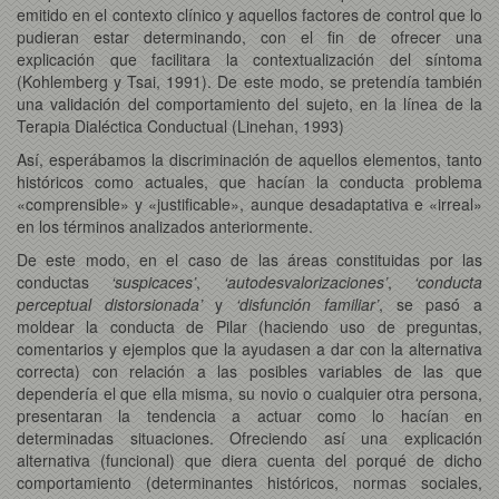
emitido en el contexto clínico y aquellos factores de control que lo
pudieran estar determinando, con el fin de ofrecer una
explicación que facilitara la contextualización del síntoma
(Kohlemberg y Tsai, 1991). De este modo, se pretendía también
una validación del comportamiento del sujeto, en la línea de la
Terapia Dialéctica Conductual (Linehan, 1993)
Así, esperábamos la discriminación de aquellos elementos, tanto
históricos como actuales, que hacían la conducta problema
«comprensible» y «justificable», aunque desadaptativa e «irreal»
en los términos analizados anteriormente.
De este modo, en el caso de las áreas constituidas por las
conductas
‘suspicaces’
,
‘autodesvalorizaciones’
,
‘conducta
perceptual distorsionada’
y
‘disfunción familiar’
, se pasó a
moldear la conducta de Pilar (haciendo uso de preguntas,
comentarios y ejemplos que la ayudasen a dar con la alternativa
correcta) con relación a las posibles variables de las que
dependería el que ella misma, su novio o cualquier otra persona,
presentaran la tendencia a actuar como lo hacían en
determinadas situaciones. Ofreciendo así una explicación
alternativa (funcional) que diera cuenta del porqué de dicho
comportamiento (determinantes históricos, normas sociales,