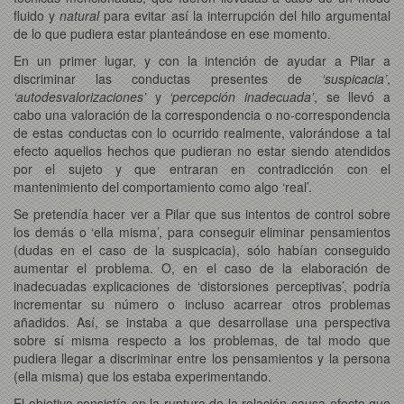
fluido y
natural
para evitar así la interrupción del hilo argumental
de lo que pudiera estar planteándose en ese momento.
En un primer lugar, y con la intención de ayudar a Pilar a
discriminar las conductas presentes de
‘suspicacia’
,
‘autodesvalorizaciones’
y
‘percepción inadecuada’
, se llevó a
cabo una valoración de la correspondencia o no-correspondencia
de estas conductas con lo ocurrido realmente, valorándose a tal
efecto aquellos hechos que pudieran no estar siendo atendidos
por el sujeto y que entraran en contradicción con el
mantenimiento del comportamiento como algo ‘real’.
Se pretendía hacer ver a Pilar que sus intentos de control sobre
los demás o ‘ella misma’, para conseguir eliminar pensamientos
(dudas en el caso de la suspicacia), sólo habían conseguido
aumentar el problema. O, en el caso de la elaboración de
inadecuadas explicaciones de ‘distorsiones perceptivas’, podría
incrementar su número o incluso acarrear otros problemas
añadidos. Así, se instaba a que desarrollase una perspectiva
sobre sí misma respecto a los problemas, de tal modo que
pudiera llegar a discriminar entre los pensamientos y la persona
(ella misma) que los estaba experimentando.
El objetivo consistía en la ruptura de la relación causa-efecto que