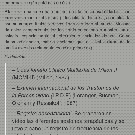
enferma», según palabras de ésta.
Pilar era una persona que no quería ‘responsabilidades’, con
«rarezas» (como hablar sola), descuidada, indecisa, acomplejada
con su cuerpo, tímida y desconfiada con todo el mundo. Muchos
de estos comportamientos los había empezado a mostrar en el
colegio, especialmente el retraimiento hacia los demás. Como
datos adicionales, cabría destacar que el nivel cultural de la
familia es bajo (solamente estudios primarios).
Evaluación
–
Cuestionario Clínico Multiaxial de Millon II
(MCMI-II) (Millon, 1987).
–
Examen Internacional de los Trastornos de
la Personalidad (
I.P.D.E) (Loranger, Susman,
Oldham y Russakoff, 1987)
.
–
Registro observacional
. Se grabaron en
vídeo las diferentes sesiones terapéuticas y se
llevó a cabo un registro de frecuencia de las