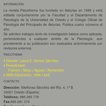
INFORMACIÓN
La revista Psicothema fue fundada en Asturias en 1989 y está
editada conjuntamente por la Facultad y el Departamento de
Psicología de la Universidad de Oviedo y el Colegio Oficial de
Psicología del Principado de Asturias. Publica cuatro números al
año.
Se admiten trabajos tanto de investigación básica como aplicada,
pertenecientes a cualquier ámbito de la Psicología, que
previamente a su publicación son evaluados anónimamente por
revisores externos.
PSICOTHEMA
Director: Laura E. Gómez Sánchez
Periodicidad:
Febrero | Mayo | Agosto | Noviembre
ISSN Electrónico: 1886-144X
CONTACTO
Dirección:
Ildelfonso Sánchez del Río, 4, 1º B
33001 Oviedo (España)
Teléfono:
985 285 778
Fax:
985 281 374