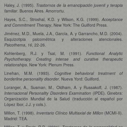
Haley, J. (1995).
Trastornos de la emancipación juvenil y terapia
familiar
. Buenos Aires. Amorrortu.
Hayes, S.C., Stroshal, K.D. y Wilson, K.G. (1999).
Acceptance
and Commitment Therapy
, New York: The Guilford Press.
Jiménez, M.D., Muela, J.A., García, A. y Garrancho, M.D. (2004).
Esquizotipia psicométrica y alteraciones atencionales.
Psicothema
,
16
, 22-26.
Kohlenberg, R.J. y Tsai, M. (1991).
Functional Analytic
Psychotherapy. Creating intense and curative therapeutic
relationships
. New York: Plenum Press.
Linehan, M.M. (1993).
Cognitive behavioral treatment of
borderline personality disorder
. Nueva Yord: Guilford.
Loranger, A., Susman, M., Oldham, A. y Russakoff, J. (1987).
Internacional Personality Disorders Examination
(IPDE). Ginebra:
Organización Mundial de la Salud (traducción al español por
López Ibor, J.J. y cols.).
Millon, T. (1998).
Inventario Clínico Multiaxial de Millon
(MCMI-II).
Madrid: TEA.
Millon, T. y Davis, R.D. (2001).
Trastornos de la personalidad en