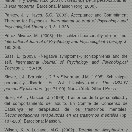
la vida moderna
. Barcelona. Masson (orig. 2000).
Pankey, J. y Hayes, S.C. (2003). Acceptance and Commitment
Therapy for Psychosis.
International Journal of Psychology and
Psychological Therapy, 3
, 311-328.
Pérez Álvarez, M. (2003). The schizoid personality of our time.
International Journal of Psychology and Psychological Therapy, 3
,
195-208.
Sass, L. (2003). «Negative symptoms», schizophrenia and the
self.
International Journal of Psychology and Psychological
Therapy, 3
, 153-180.
Siever, L.J., Bernstein, D.P. y Silverman, J.M. (1995). Schizotypal
personality disorder. En W.J. Livesley (ed.):
The DSM-IV
personality disorders
(pp. 71-90). Nueva York: Gilford Press.
Soler, P.A., y Gascón, J. (1999). Trastornos de la personalidad y
del comportamiento del adulto. En Comité de Consenso de
Catalunya en terapéutica de los trastornos mentales:
Recomendaciones terapéuticas en los trastornos mentales
(pp.
187-208). Barcelona: Masson.
Wilson, K. y Luciano, M.C. (2002).
Terapia de Aceptación y