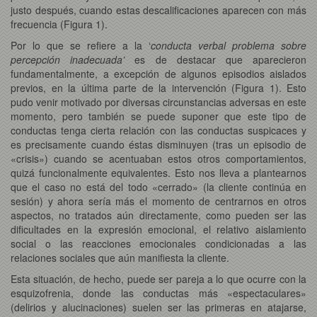
justo después, cuando estas descalificaciones aparecen con más
frecuencia (Figura 1).
Por lo que se refiere a la ‘
conducta verbal problema sobre
percepción inadecuada’
es de destacar
que aparecieron
fundamentalmente, a excepción de algunos episodios aislados
previos, en la última parte de la intervención (Figura 1). Esto
pudo venir motivado por diversas circunstancias adversas en este
momento, pero también se puede suponer que este tipo de
conductas tenga cierta relación con las conductas suspicaces y
es precisamente cuando éstas disminuyen (tras un episodio de
«crisis») cuando se acentuaban estos otros comportamientos,
quizá funcionalmente equivalentes. Esto nos lleva a plantearnos
que el caso no está del todo «cerrado» (la cliente continúa en
sesión) y ahora sería más el momento de centrarnos en otros
aspectos, no tratados aún directamente, como pueden ser las
dificultades en la expresión emocional, el relativo aislamiento
social o las reacciones emocionales condicionadas a las
relaciones sociales que aún manifiesta la cliente.
Esta situación, de hecho, puede ser pareja a lo que ocurre con la
esquizofrenia, donde las conductas más «espectaculares»
(delirios y alucinaciones) suelen ser las primeras en atajarse,