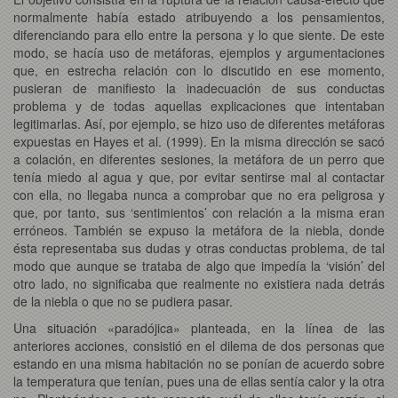
normalmente había estado atribuyendo a los pensamientos,
diferenciando para ello entre la persona y lo que siente. De este
modo, se hacía uso de metáforas, ejemplos y argumentaciones
que, en estrecha relación con lo discutido en ese momento,
pusieran de manifiesto la inadecuación de sus conductas
problema y de todas aquellas explicaciones que intentaban
legitimarlas. Así, por ejemplo, se hizo uso de diferentes metáforas
expuestas en Hayes et al. (1999). En la misma dirección se sacó
a colación, en diferentes sesiones, la metáfora de un perro que
tenía miedo al agua y que, por evitar sentirse mal al contactar
con ella, no llegaba nunca a comprobar que no era peligrosa y
que, por tanto, sus ‘sentimientos’ con relación a la misma eran
erróneos. También se expuso la metáfora de la niebla, donde
ésta representaba sus dudas y otras conductas problema, de tal
modo que aunque se trataba de algo que impedía la ‘visión’ del
otro lado, no significaba que realmente no existiera nada detrás
de la niebla o que no se pudiera pasar.
Una situación «paradójica» planteada, en la línea de las
anteriores acciones, consistió en el dilema de dos personas que
estando en una misma habitación no se ponían de acuerdo sobre
la temperatura que tenían, pues una de ellas sentía calor y la otra