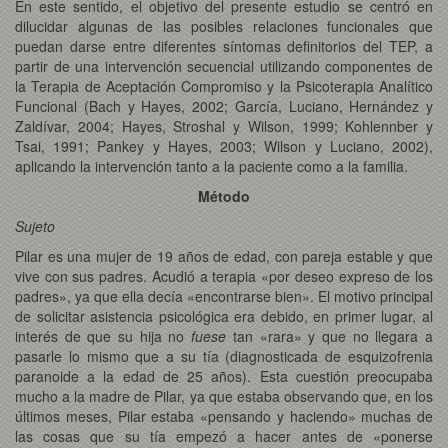
En este sentido, el objetivo del presente estudio se centró en
dilucidar algunas de las posibles relaciones funcionales que
puedan darse entre diferentes síntomas definitorios del TEP, a
partir de una intervención secuencial utilizando componentes de
la Terapia de Aceptación Compromiso y la Psicoterapia Analítico
Funcional (Bach y Hayes, 2002; García, Luciano, Hernández y
Zaldívar, 2004; Hayes, Stroshal y Wilson, 1999; Kohlennber y
Tsai, 1991; Pankey y Hayes, 2003; Wilson y Luciano, 2002),
aplicando la intervención tanto a la paciente como a la familia.
Método
Sujeto
Pilar es una mujer de 19 años de edad, con pareja estable y que
vive con sus padres. Acudió a terapia «por deseo expreso de los
padres», ya que ella decía «encontrarse bien». El motivo principal
de solicitar asistencia psicológica era debido, en primer lugar, al
interés de que su hija no
fuese
tan «rara» y que no llegara a
pasarle lo mismo que a su tía (diagnosticada de esquizofrenia
paranoide a la edad de 25 años). Esta cuestión preocupaba
mucho a la madre de Pilar, ya que estaba observando que, en los
últimos meses, Pilar estaba «pensando y haciendo» muchas de
las cosas que su tía empezó a hacer antes de «ponerse