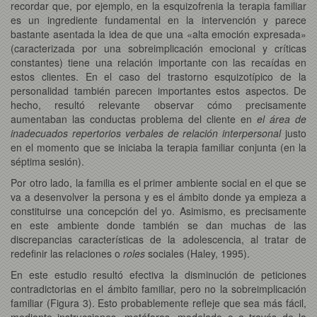
recordar que, por ejemplo, en la esquizofrenia la terapia familiar
es un ingrediente fundamental en la intervención y parece
bastante asentada la idea de que una «alta emoción expresada»
(caracterizada por una sobreimplicación emocional y críticas
constantes) tiene una relación importante con las recaídas en
estos clientes. En el caso del trastorno esquizotípico de la
personalidad también parecen importantes estos aspectos. De
hecho, resultó relevante observar cómo precisamente
aumentaban las conductas problema del cliente en
el área de
inadecuados repertorios verbales de relación interpersonal
justo
en el momento que se iniciaba la terapia familiar conjunta (en la
séptima sesión).
Por otro lado, la familia es el primer ambiente social en el que se
va a desenvolver la persona y es el ámbito donde ya empieza a
constituirse una concepción del yo. Asimismo, es precisamente
en este ambiente donde también se dan muchas de las
discrepancias características de la adolescencia, al tratar de
redefinir las relaciones o
roles
sociales (Haley, 1995).
En este estudio resultó efectiva la disminución de peticiones
contradictorias en el ámbito familiar, pero no la sobreimplicación
familiar (Figura 3). Esto probablemente refleje que sea más fácil,
mediante instrucciones, metáforas, modelado o a través de la