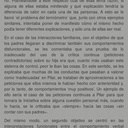
no. Planteándose a este respecto cuál de ellas tenía razón, si
alguna de ellas estaba
mintiendo
y qué explicación tendría la
diferencia de calor en cada una de las personas. A esto se le
llamó ‘el problema del termómetro’ que, junto con otros ejemplos
similares, intentaba poner de manifiesto cómo el mismo hecho
podía tener diferentes explicaciones, y sólo una de ellas ser real.
En el caso de las interacciones familiares, con el objetivo de que
los padres llegaran a discriminar también sus comportamientos
disfuncionales, se les comentaba que una prueba de lo
inadecuado del uso de la crítica continua (peticiones
contradictorias) sobre su hija era que, cuanto más usaban este
sistema de control, peor le iban las cosas. En este sentido, se les
explicaba que muchas de las conductas que pasaban a valorar
como ‘inadecuadas’ en Pilar, se trataban de aproximaciones a las
peticiones que ellos mismos le habían hecho con anterioridad y,
por lo tanto, de comportamientos ‘muy positivos’. Un ejemplo de
ello sería el caso de las peticiones continuas a Pilar para que
tomara la iniciativa sobre alguna cuestión personal más, cuando
lo hacía, se le criticaba que «siempre» hacía las cosas «sin
contar con sus padres».
Del mismo modo, un segundo objetivo se centró en las
interpretaciones funcionales entre el comportamiento verbal