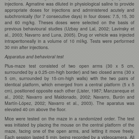
injections. Agmatine was diluted in physiological saline to provide
appropriate doses for injections and administered acutely and
subchronically (for 7 consecutive days) in four doses: 7.5, 15, 30
and 60 mg/kg. Theses doses were selected on the basis of
previous behavioural studies (Uzbay and Lal, 2002; Lavinsky et
al., 2003; Navarro and Luna, 2005). Drug or vehicle was injected
intraperitoneally in a volume of 10 ml/kg. Tests were performed
30 min after injections.
Apparatus and behavioral test
Plus-maze test consisted of two open arms (30 x 5 cm,
surrounded by a 0.25-cm-high border) and two closed arms (30 x
5 cm, surrounded by 15-cm-high walls) with the two pairs of
identical platform, which emerged from a central platform (5 x 5
cm), positioned opposite each other (Lister, 1987; Manzaneque et
al., 2002; Navarro and Maldonado, 2002; Navarro, Burón and
Martín-López, 2002; Navarro et al., 2003). The aparatus was
elevated 40 cm above the floor.
Mice were tested on the maze in a randomized order. The test
was initiated by placing the mouse on the central platform of the
maze, facing one of the open arms, and letting it move freely.
Each session lasted 5 min, being recorded by a videocamera. All