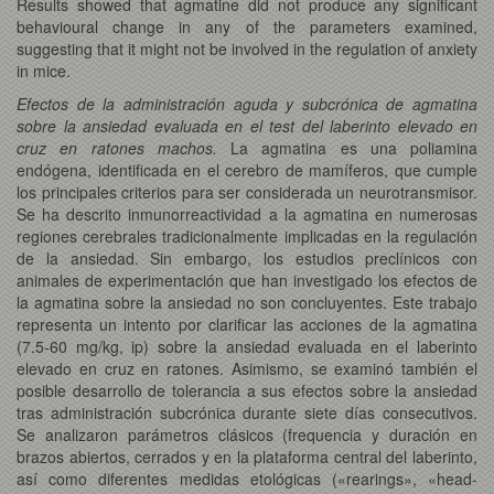
Results showed that agmatine did not produce any significant
behavioural change in any of the parameters examined,
suggesting that it might not be involved in the regulation of anxiety
in mice.
Efectos de la administración aguda y subcrónica de agmatina
sobre la ansiedad evaluada en el test del laberinto elevado en
cruz en ratones machos.
La agmatina es una poliamina
endógena, identificada en el cerebro de mamíferos, que cumple
los principales criterios para ser considerada un neurotransmisor.
Se ha descrito inmunorreactividad a la agmatina en numerosas
regiones cerebrales tradicionalmente implicadas en la regulación
de la ansiedad. Sin embargo, los estudios preclínicos con
animales de experimentación que han investigado los efectos de
la agmatina sobre la ansiedad no son concluyentes. Este trabajo
representa un intento por clarificar las acciones de la agmatina
(7.5-60 mg/kg, ip) sobre la ansiedad evaluada en el laberinto
elevado en cruz en ratones. Asimismo, se examinó también el
posible desarrollo de tolerancia a sus efectos sobre la ansiedad
tras administración subcrónica durante siete días consecutivos.
Se analizaron parámetros clásicos (frequencia y duración en
brazos abiertos, cerrados y en la plataforma central del laberinto,
así como diferentes medidas etológicas («rearings», «head-