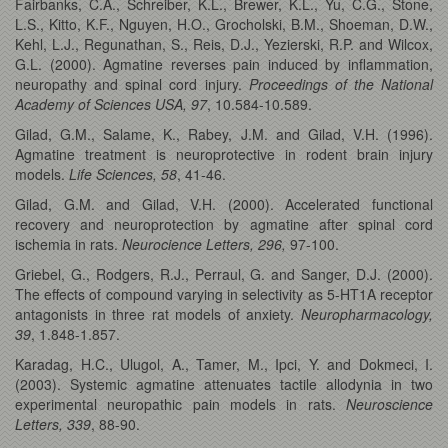
Fairbanks, C.A., Schreiber, K.L., Brewer, K.L., Yu, C.G., Stone,
L.S., Kitto, K.F., Nguyen, H.O., Grocholski, B.M., Shoeman, D.W.,
Kehl, L.J., Regunathan, S., Reis, D.J., Yezierski, R.P. and Wilcox,
G.L. (2000). Agmatine reverses pain induced by inflammation,
neuropathy and spinal cord injury.
Proceedings of the National
Academy of Sciences USA, 97
, 10.584-10.589.
Gilad, G.M., Salame, K., Rabey, J.M. and Gilad, V.H. (1996).
Agmatine treatment is neuroprotective in rodent brain injury
models.
Life Sciences, 58
, 41-46.
Gilad, G.M. and Gilad, V.H. (2000). Accelerated functional
recovery and neuroprotection by agmatine after spinal cord
ischemia in rats.
Neurocience Letters, 296,
97-100.
Griebel, G., Rodgers, R.J., Perraul, G. and Sanger, D.J. (2000).
The effects of compound varying in selectivity as 5-HT1A receptor
antagonists in three rat models of anxiety.
Neuropharmacology,
39
, 1.848-1.857.
Karadag, H.C., Ulugol, A., Tamer, M., Ipci, Y. and Dokmeci, I.
(2003). Systemic agmatine attenuates tactile allodynia in two
experimental neuropathic pain models in rats.
Neuroscience
Letters, 339
, 88-90.