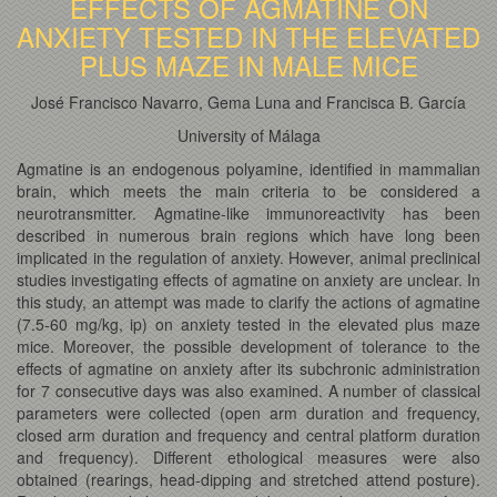
EFFECTS OF AGMATINE ON
ANXIETY TESTED IN THE ELEVATED
PLUS MAZE IN MALE MICE
José Francisco Navarro, Gema Luna and Francisca B. García
University of Málaga
Agmatine is an endogenous polyamine, identified in mammalian
brain, which meets the main criteria to be considered a
neurotransmitter. Agmatine-like immunoreactivity has been
described in numerous brain regions which have long been
implicated in the regulation of anxiety. However, animal preclinical
studies investigating effects of agmatine on anxiety are unclear. In
this study, an attempt was made to clarify the actions of agmatine
(7.5-60 mg/kg, ip) on anxiety tested in the elevated plus maze
mice. Moreover, the possible development of tolerance to the
effects of agmatine on anxiety after its subchronic administration
for 7 consecutive days was also examined. A number of classical
parameters were collected (open arm duration and frequency,
closed arm duration and frequency and central platform duration
and frequency). Different ethological measures were also
obtained (rearings, head-dipping and stretched attend posture).