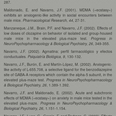
287.
Maldonado, E. and Navarro, J.F. (2001). MDMA («ecstasy»)
exhibits an anxiogenic-like activity in social encounters between
male mice.
Pharmacological Research, 44
, 27-31.
Manzaneque, J.M., Brain, P.F. and Navarro, J.F. (2002). Effects of
low doses of clozapine on behavior of isolated and group-housed
male mice in the elevated plus-maze test.
Progress in
NeuroPsychopharmacology & Biological Psychiatry, 26
, 349-355.
Navarro, J.F. (2002). Agmatina: perfil farmacológico y efectos
conductuales.
Psiquiatría Biológica, 9
, 130-132.
Navarro, J.F., Burón, E. and Martín-López, M. (2002). Anxiogenic-
like activity of L-655.708, a selective ligand for the benzodiazepine
site of GABA-A receptors which contain the alpha-5 subunit, in the
elevated plus-maze test.
Progress in NeuroPsychopharmacology
& Biological Psychiatry, 26
, 1.389-1.392.
Navarro, J.F. and Maldonado, E. (2002). Acute and subchronic
effects of MDMA («ecstasy») on anxiety in male mice tested in the
elevated plus-maze.
Progress in NeuroPsychopharmacology &
Biological Psychiatry, 26
, 1.151-1.154.
Navarro, J.F., Luna, G., García, F. and Pedraza, C. (2003). Effects