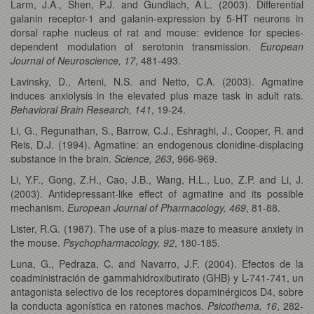
Larm, J.A., Shen, P.J. and Gundlach, A.L. (2003). Differential
galanin receptor-1 and galanin-expression by 5-HT neurons in
dorsal raphe nucleus of rat and mouse: evidence for species-
dependent modulation of serotonin transmission.
European
Journal of Neuroscience, 17
, 481-493.
Lavinsky, D., Arteni, N.S. and Netto, C.A. (2003). Agmatine
induces anxiolysis in the elevated plus maze task in adult rats.
Behavioral Brain Research, 141
, 19-24.
Li, G., Regunathan, S., Barrow, C.J., Eshraghi, J., Cooper, R. and
Reis, D.J. (1994). Agmatine: an endogenous clonidine-displacing
substance in the brain.
Science, 263
, 966-969.
Li, Y.F., Gong, Z.H., Cao, J.B., Wang, H.L., Luo, Z.P. and Li, J.
(2003). Antidepressant-like effect of agmatine and its possible
mechanism.
European Journal of Pharmacology, 469
, 81-88.
Lister, R.G. (1987). The use of a plus-maze to measure anxiety in
the mouse.
Psychopharmacology, 92
, 180-185.
Luna, G., Pedraza, C. and Navarro, J.F. (2004). Efectos de la
coadministración de gammahidroxibutirato (GHB) y L-741-741, un
antagonista selectivo de los receptores dopaminérgicos D4, sobre
la conducta agonística en ratones machos.
Psicothema, 16
, 282-