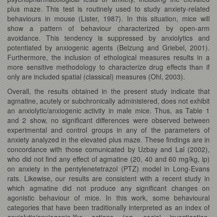
plus maze. This test is routinely used to study anxiety-related
behaviours in mouse (Lister, 1987). In this situation, mice will
show a pattern of behaviour characterized by open-arm
avoidance. This tendency is suppressed by anxiolytics and
potentiated by anxiogenic agents (Belzung and Griebel, 2001).
Furthermore, the inclusion of ethological measures results in a
more sensitive methodology to characterize drug effects than if
only are included spatial (classical) measures (Ohl, 2003).
Overall, the results obtained in the present study indicate that
agmatine, acutely or subchronically administered, does not exhibit
an anxiolytic/anxiogenic activity in male mice. Thus, as Table 1
and 2 show, no significant differences were observed between
experimental and control groups in any of the parameters of
anxiety analyzed in the elevated plus maze. These findings are in
concordance with those comunicated by Uzbay and Lal (2002),
who did not find any effect of agmatine (20, 40 and 60 mg/kg, ip)
on anxiety in the pentylenetetrazol (PTZ) model in Long-Evans
rats. Likewise, our results are consistent with a recent study in
which agmatine did not produce any significant changes on
agonistic behaviour of mice. In this work, some behavioural
categories that have been traditionally interpreted as an index of
anxiolytic/anxiogenic-like actions (eg, social investigation,