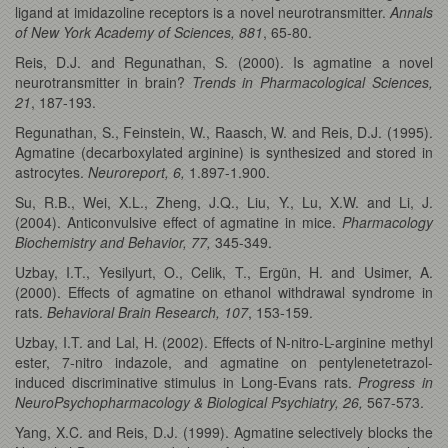
ligand at imidazoline receptors is a novel neurotransmitter.
Annals
of New York Academy of Sciences, 881
, 65-80.
Reis, D.J. and Regunathan, S. (2000). Is agmatine a novel
neurotransmitter in brain?
Trends in Pharmacological Sciences,
21
, 187-193.
Regunathan, S., Feinstein, W., Raasch, W. and Reis, D.J. (1995).
Agmatine (decarboxylated arginine) is synthesized and stored in
astrocytes.
Neuroreport, 6,
1.897-1.900.
Su, R.B., Wei, X.L., Zheng, J.Q., Liu, Y., Lu, X.W. and Li, J.
(2004). Anticonvulsive effect of agmatine in mice.
Pharmacology
Biochemistry and Behavior, 77,
345-349.
Uzbay, I.T., Yesilyurt, O., Celik, T., Ergün, H. and Usimer, A.
(2000). Effects of agmatine on ethanol withdrawal syndrome in
rats.
Behavioral Brain Research, 107
, 153-159.
Uzbay, I.T. and Lal, H. (2002). Effects of N-nitro-L-arginine methyl
ester, 7-nitro indazole, and agmatine on pentylenetetrazol-
induced discriminative stimulus in Long-Evans rats.
Progress in
NeuroPsychopharmacology & Biological Psychiatry, 26,
567-573.
Yang, X.C. and Reis, D.J. (1999). Agmatine selectively blocks the