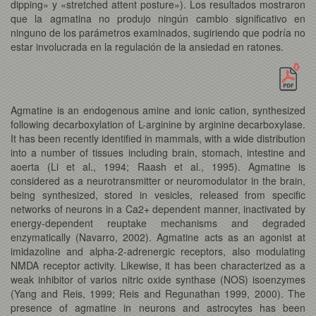
dipping» y «stretched attent posture»). Los resultados mostraron
que la agmatina no produjo ningún cambio significativo en
ninguno de los parámetros examinados, sugiriendo que podría no
estar involucrada en la regulación de la ansiedad en ratones.
Agmatine is an endogenous amine and ionic cation, synthesized
following decarboxylation of L-arginine by arginine decarboxylase.
It has been recently identified in mammals, with a wide distribution
into a number of tissues including brain, stomach, intestine and
aoerta (Li et al., 1994; Raash et al., 1995). Agmatine is
considered as a neurotransmitter or neuromodulator in the brain,
being synthesized, stored in vesicles, released from specific
networks of neurons in a Ca2+ dependent manner, inactivated by
energy-dependent reuptake mechanisms and degraded
enzymatically (Navarro, 2002). Agmatine acts as an agonist at
imidazoline and alpha-2-adrenergic receptors, also modulating
NMDA receptor activity. Likewise, it has been characterized as a
weak inhibitor of varios nitric oxide synthase (NOS) isoenzymes
(Yang and Reis, 1999; Reis and Regunathan 1999, 2000). The
presence of agmatine in neurons and astrocytes has been