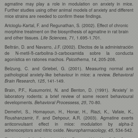
agmatine may play a role in modulation on anxiety in mice.
Further studies using other animal models of anxiety and different
mice strains are needed to confirm these findings.
Aricioglu-Kartal, F. and Regunathan, S. (2002). Effect of chronic
morphine treatment on the biosynthesis of agmatine in rat brain
and other tissues.
Life Sciences, 71,
1.695-1.701.
Beltrán, D. and Navarro, J.F. (2002). Efectos de la administración
de N-metil-ß-carbolina-3-carboxamida sobre la conducta
agonística en ratones machos.
Psicothema, 14
, 205-208.
Belzung, C. and Griebel, G. (2001). Measuring normal and
pathological anxiety-like behaviour in mice: a review.
Behavioral
Brain Research, 125
, 141-149.
Brain, P.F., Kusumorini, N. and Benton, D. (1991). ‘Anxiety’ in
laboratory rodents: a brief review of some recent behavioural
developments.
Behavioral Processess, 25
, 70-80.
Demehri, S., Homayoun, H., Honar, H., Riazi, K., Vafaie, K.,
Roushanzamir, F. and Dehpour, A.R. (2003). Agmatine exerts
anticonvulsant effect in mice: modulation by alpha-2
adrenoceptors and nitric oxide.
Neuropharmacology, 45
, 534-542.