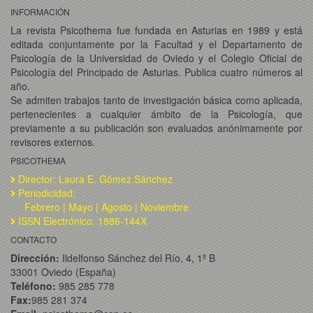
INFORMACIÓN
La revista Psicothema fue fundada en Asturias en 1989 y está
editada conjuntamente por la Facultad y el Departamento de
Psicología de la Universidad de Oviedo y el Colegio Oficial de
Psicología del Principado de Asturias. Publica cuatro números al
año.
Se admiten trabajos tanto de investigación básica como aplicada,
pertenecientes a cualquier ámbito de la Psicología, que
previamente a su publicación son evaluados anónimamente por
revisores externos.
PSICOTHEMA
Director: Laura E. Gómez Sánchez
Periodicidad:
Febrero | Mayo | Agosto | Noviembre
ISSN Electrónico: 1886-144X
CONTACTO
Dirección:
Ildelfonso Sánchez del Río, 4, 1º B
33001 Oviedo (España)
Teléfono:
985 285 778
Fax:
985 281 374