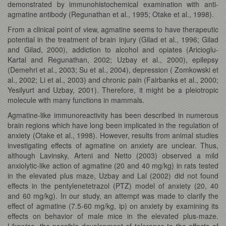
demonstrated by immunohistochemical examination with anti-
agmatine antibody (Regunathan et al., 1995; Otake et al., 1998).
From a clinical point of view, agmatine seems to have therapeutic
potential in the treatment of brain injury (Gilad et al., 1996; Gilad
and Gilad, 2000), addiction to alcohol and opiates (Aricioglu-
Kartal and Regunathan, 2002; Uzbay et al., 2000), epilepsy
(Demehri et al., 2003; Su et al., 2004), depression ( Zomkowski et
al., 2002; Li et al., 2003) and chronic pain (Fairbanks et al., 2000;
Yesilyurt and Uzbay, 2001). Therefore, it might be a pleiotropic
molecule with many functions in mammals.
Agmatine-like immunoreactivity has been described in numerous
brain regions which have long been implicated in the regulation of
anxiety (Otake et al., 1998). However, results from animal studies
investigating effects of agmatine on anxiety are unclear. Thus,
although Lavinsky, Arteni and Netto (2003) observed a mild
anxiolytic-like action of agmatine (20 and 40 mg/kg) in rats tested
in the elevated plus maze, Uzbay and Lal (2002) did not found
effects in the pentylenetetrazol (PTZ) model of anxiety (20, 40
and 60 mg/kg). In our study, an attempt was made to clarify the
effect of agmatine (7.5-60 mg/kg, ip) on anxiety by examining its
effects on behavior of male mice in the elevated plus-maze.
Likewise, the possible development of tolerance to the effects of