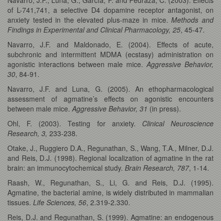
of L-741,741, a selective D4 dopamine receptor antagonist, on
anxiety tested in the elevated plus-maze in mice.
Methods and
Findings in Experimental and Clinical Pharmacology, 25
, 45-47.
Navarro, J.F. and Maldonado, E. (2004). Effects of acute,
subchronic and intermittent MDMA (ecstasy) administration on
agonistic interactions between male mice.
Aggressive Behavior,
30
, 84-91.
Navarro, J.F. and Luna, G. (2005). An ethopharmacological
assessment of agmatine’s effects on agonistic encounters
between male mice.
Aggressive Behavior, 31
(in press).
Ohl, F. (2003). Testing for anxiety.
Clinical Neuroscience
Research, 3,
233-238.
Otake, J., Ruggiero D.A., Regunathan, S., Wang, T.A., Milner, D.J.
and Reis, D.J. (1998). Regional localization of agmatine in the rat
brain: an immunocytochemical study.
Brain Research, 787
, 1-14.
Raash, W., Regunathan, S., Li, G. and Reis, D.J. (1995).
Agmatine, the bacterial amine, is widely distributed in mammalian
tissues.
Life Sciences, 56
, 2.319-2.330.
Reis, D.J. and Regunathan, S. (1999). Agmatine: an endogenous