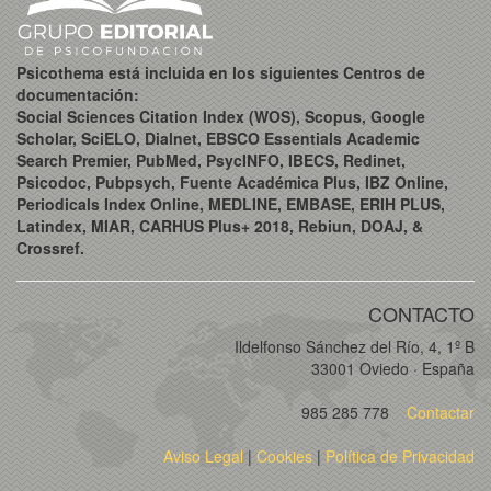
Psicothema está incluida en los siguientes Centros de
documentación:
Social Sciences Citation Index (WOS), Scopus, Google
Scholar, SciELO, Dialnet, EBSCO Essentials Academic
Search Premier, PubMed, PsycINFO, IBECS, Redinet,
Psicodoc, Pubpsych, Fuente Académica Plus, IBZ Online,
Periodicals Index Online, MEDLINE, EMBASE, ERIH PLUS,
Latindex, MIAR, CARHUS Plus+ 2018, Rebiun, DOAJ, &
Crossref.
CONTACTO
Ildelfonso Sánchez del Río, 4, 1º B
33001 Oviedo · España
985 285 778
Contactar
Aviso Legal
|
Cookies
|
Política de Privacidad