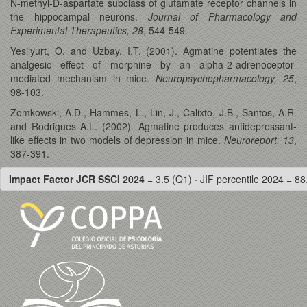
N-methyl-D-aspartate subclass of glutamate receptor channels in
the hippocampal neurons.
Journal of Pharmacology and
Experimental Therapeutics, 28
, 544-549.
Yesilyurt, O. and Uzbay, I.T. (2001). Agmatine potentiates the
analgesic effect of morphine by an alpha-2-adrenoceptor-
mediated mechanism in mice.
Neuropsychopharmacology, 25
,
98-103.
Zomkowski, A.D., Hammes, L., Lin, J., Calixto, J.B., Santos, A.R.
and Rodrigues A.L. (2002). Agmatine produces antidepressant-
like effects in two models of depression in mice.
Neuroreport, 13
,
387-391.
Impact Factor JCR SSCI 2024
= 3.5 (Q1) · JIF percentile 2024 = 88