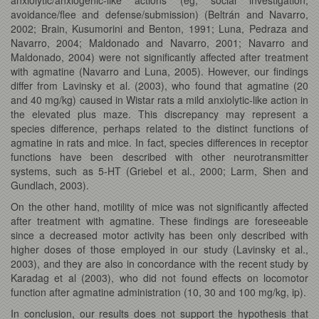
avoidance/flee and defense/submission) (Beltrán and Navarro,
2002; Brain, Kusumorini and Benton, 1991; Luna, Pedraza and
Navarro, 2004; Maldonado and Navarro, 2001; Navarro and
Maldonado, 2004) were not significantly affected after treatment
with agmatine (Navarro and Luna, 2005). However, our findings
differ from Lavinsky et al. (2003), who found that agmatine (20
and 40 mg/kg) caused in Wistar rats a mild anxiolytic-like action in
the elevated plus maze. This discrepancy may represent a
species difference, perhaps related to the distinct functions of
agmatine in rats and mice. In fact, species differences in receptor
functions have been described with other neurotransmitter
systems, such as 5-HT (Griebel et al., 2000; Larm, Shen and
Gundlach, 2003).
On the other hand, motility of mice was not significantly affected
after treatment with agmatine. These findings are foreseeable
since a decreased motor activity has been only described with
higher doses of those employed in our study (Lavinsky et al.,
2003), and they are also in concordance with the recent study by
Karadag et al (2003), who did not found effects on locomotor
function after agmatine administration (10, 30 and 100 mg/kg, ip).
In conclusion, our results does not support the hypothesis that