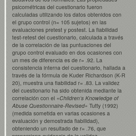
psicométricas del cuestionario fueron
calculadas utilizando los datos obtenidos con
el grupo control (n= 105 sujetos) en las
evaluaciones pretest y postest. La fiabilidad
test-retest del cuestionario, calculada a través
de la correlación de las puntuaciones del
grupo control evaluado en dos ocasiones con
un mes de diferencia es de r= .92. La
consistencia interna del cuestionario, hallada a
través de la fórmula de Kuder Richardson (K-R
20), muestra una fiabilidad r= .83. La validez
del cuestionario ha sido obtenida mediante la
correlación con el
«Children’s Knowledge of
Abuse Questionnaire-Revised»
Tutty (1992)
(medida sometida en varias ocasiones a
evaluación y demostrada fiabilidad),
obteniendo un resultado de r= .76, que
proporciona evidencia de la validez