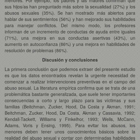
menores. Por ejemplo, los padres y las madres confirman que
sus hijos/as han preguntado más sobre la sexualidad (27%) y los
abusos sexuales (35%). Se han mostrado más abiertos para
hablar de sus sentimientos (56%) y han mejorado sus habilidades
para manejar conflictos. Del mismo modo, los profesores
informan de un incremento de conductas de ayuda entre iguales
(71%), una mejora en sus conductas asertivas (43%), un
aumento en autoconfianza (86%) y una mejora en habilidades de
resolución de problemas (86%).
Discusión y conclusiones
La primera conclusión que podemos extraer del presente estudio
es que los datos encontrados revelan la urgente necesidad de
comenzar a realizar intervenciones preventivas en el campo del
abuso sexual. La literatura empírica confirma que se trata de una
problemática bastante generalizada, que suele tener importantes
consecuencias a corto y largo plazo para las víctimas y sus
familias (Beitchman, Zucker, Hood, Da Costa y Akman, 1991;
Beitchman, Zucker, Hood, Da Costa, Akman y Cassavia, 1992;
Kendall-Tackett, Williams y Finkelhor, 1993; Wells, McCann,
Adams, Voris y Ensing, 1995). Para evitar los abusos, los
menores deben tener unos conocimientos básicos sobre la
realidad del abuso sexual y contar con determinadas habilidades