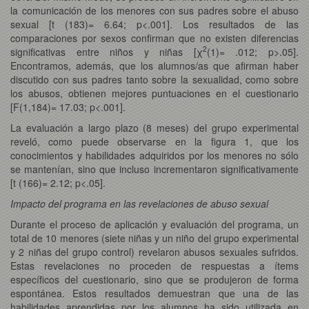
la comunicación de los menores con sus padres sobre el abuso
sexual [t (183)= 6.64; p<.001]. Los resultados de las
comparaciones por sexos confirman que no existen diferencias
2
significativas entre niños y niñas [χ
(1)= .012; p>.05].
Encontramos, además, que los alumnos/as que afirman haber
discutido con sus padres tanto sobre la sexualidad, como sobre
los abusos, obtienen mejores puntuaciones en el cuestionario
[F(1,184)= 17.03; p<.001].
La evaluación a largo plazo (8 meses) del grupo experimental
reveló, como puede observarse en la figura 1, que los
conocimientos y habilidades adquiridos por los menores no sólo
se mantenían, sino que incluso incrementaron significativamente
[t (166)= 2.12; p<.05].
Impacto del programa en las revelaciones de abuso sexual
Durante el proceso de aplicación y evaluación del programa, un
total de 10 menores (siete niñas y un niño del grupo experimental
y 2 niñas del grupo control) revelaron abusos sexuales sufridos.
Estas revelaciones no proceden de respuestas a ítems
específicos del cuestionario, sino que se produjeron de forma
espontánea. Estos resultados demuestran que una de las
habilidades aprendidas por los alumnos ha sido utilizada en