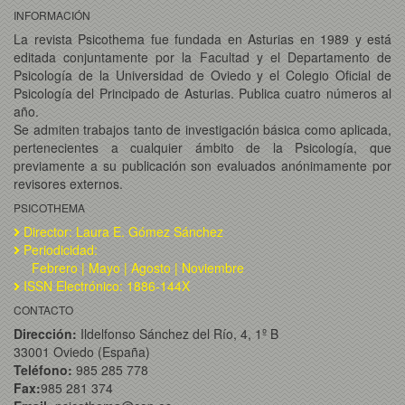
INFORMACIÓN
La revista Psicothema fue fundada en Asturias en 1989 y está
editada conjuntamente por la Facultad y el Departamento de
Psicología de la Universidad de Oviedo y el Colegio Oficial de
Psicología del Principado de Asturias. Publica cuatro números al
año.
Se admiten trabajos tanto de investigación básica como aplicada,
pertenecientes a cualquier ámbito de la Psicología, que
previamente a su publicación son evaluados anónimamente por
revisores externos.
PSICOTHEMA
Director: Laura E. Gómez Sánchez
Periodicidad:
Febrero | Mayo | Agosto | Noviembre
ISSN Electrónico: 1886-144X
CONTACTO
Dirección:
Ildelfonso Sánchez del Río, 4, 1º B
33001 Oviedo (España)
Teléfono:
985 285 778
Fax:
985 281 374