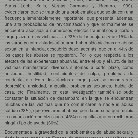
Burns Loeb, Solís, Vargas Carmona y Romero, 1999),
evidenciaron que se trata de una problemática que se da con una
frecuencia lamentablemente importante, que presenta, además,
una alta probabilidad de revictimización y que normalmente se
encuentra asociada a numerosos efectos traumáticos a corto y
largo plazo en las víctimas. Un 23% de las mujeres y un 15% de
los varones entrevistados afirmaron haber sido víctimas de abuso
sexual en la infancia, descubriéndose, además, que en el 44% de
los casos los abusos se repitieron. Por lo que respecta a los
efectos de las experiencias abusivas, entre el 60 y el 80% de las
víctimas manifestaron diversos síntomas a corto plazo, como
ansiedad, hostilidad, sentimientos de culpa, problemas de
conducta, etc. Entre los efectos a largo plazo se encontraron:
depresión, ansiedad, angustia, problemas sexuales, huida de
casa, etc. Finalmente, en esta investigación también se pudo
constatar la situación de desamparo en la que se encuentran
muchas de las víctimas que no comunicaron a nadie el abuso
sufrido (28%), que revelaron el abuso pero la persona que recibió
la comunicación no hizo nada (45%) o aquellas que no recibieron
ningún tipo de ayuda (60%).
Documentada la gravedad de la problemática del abuso sexual y
dada la inexistencia en España de intervenciones específicas en