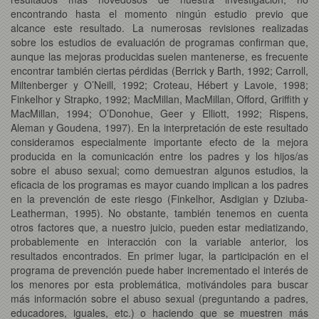
encontrando hasta el momento ningún estudio previo que
alcance este resultado. La numerosas revisiones realizadas
sobre los estudios de evaluación de programas confirman que,
aunque las mejoras producidas suelen mantenerse, es frecuente
encontrar también ciertas pérdidas (Berrick y Barth, 1992; Carroll,
Miltenberger y O’Neill, 1992; Croteau, Hébert y Lavoie, 1998;
Finkelhor y Strapko, 1992;
MacMillan, MacMillan, Offord, Griffith y
MacMillan, 1994; O’Donohue, Geer y Elliott, 1992; Rispens,
Aleman y Goudena, 1997). En la interpretación de este resultado
consideramos especialmente importante efecto de la mejora
producida en la comunicación entre los padres y los hijos/as
sobre el abuso sexual; como demuestran algunos estudios, la
eficacia de los programas es mayor cuando implican a los padres
en la prevención de este riesgo (Finkelhor, Asdigian y Dziuba-
Leatherman, 1995). No obstante, también tenemos en cuenta
otros factores que, a nuestro juicio, pueden estar mediatizando,
probablemente en interacción con la variable anterior, los
resultados encontrados. En primer lugar, la participación en el
programa de prevención puede haber incrementado el interés de
los menores por esta problemática, motivándoles para buscar
más información sobre el abuso sexual (preguntando a padres,
educadores, iguales, etc.) o haciendo que se muestren más