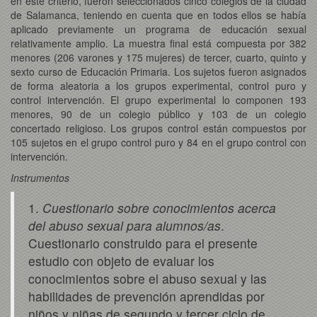
en este criterio, fueron seleccionados cinco colegios de la ciudad
de Salamanca, teniendo en cuenta que en todos ellos se había
aplicado previamente un programa de educación sexual
relativamente amplio. La muestra final está compuesta por 382
menores (206 varones y 175 mujeres) de tercer, cuarto, quinto y
sexto curso de Educación Primaria. Los sujetos fueron asignados
de forma aleatoria a los grupos experimental, control puro y
control intervención. El grupo experimental lo componen 193
menores, 90 de un colegio público y 103 de un colegio
concertado religioso. Los grupos control están compuestos por
105 sujetos en el grupo control puro y 84 en el grupo control con
intervención.
Instrumentos
1.
Cuestionario sobre conocimientos acerca
del abuso sexual para alumnos/as
.
Cuestionario construido para el presente
estudio con objeto de evaluar los
conocimientos sobre el abuso sexual y las
habilidades de prevención aprendidas por
niños y niñas de segundo y tercer ciclo de