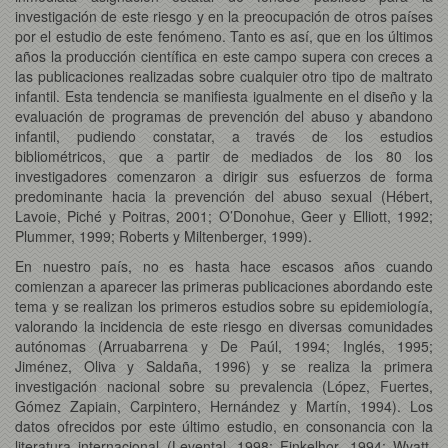
investigación de este riesgo y en la preocupación de otros países
por el estudio de este fenómeno. Tanto es así, que en los últimos
años la producción científica en este campo supera con creces a
las publicaciones realizadas sobre cualquier otro tipo de maltrato
infantil. Esta tendencia se manifiesta igualmente en el diseño y la
evaluación de programas de prevención del abuso y abandono
infantil, pudiendo constatar, a través de los estudios
bibliométricos, que a partir de mediados de los 80 los
investigadores comenzaron a dirigir sus esfuerzos de forma
predominante hacia la prevención del abuso sexual (Hébert,
Lavoie, Piché y Poitras, 2001; O’Donohue, Geer y Elliott, 1992;
Plummer, 1999; Roberts y Miltenberger, 1999).
En nuestro país, no es hasta hace escasos años cuando
comienzan a aparecer las primeras publicaciones abordando este
tema y se realizan los primeros estudios sobre su epidemiología,
valorando la incidencia de este riesgo en diversas comunidades
autónomas (Arruabarrena y De Paúl, 1994; Inglés, 1995;
Jiménez, Oliva y Saldaña, 1996) y se realiza la primera
investigación nacional sobre su prevalencia (López, Fuertes,
Gómez Zapiain, Carpintero, Hernández y Martín, 1994). Los
datos ofrecidos por este último estudio, en consonancia con la
literatura internacional (Levental, 1998; Finkelhor, 1994; Wyatt,