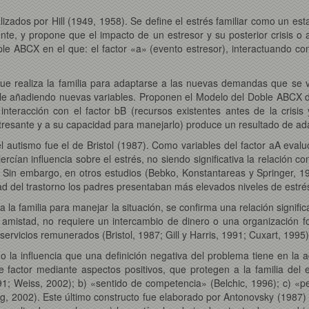
lizados por Hill (1949, 1958). Se define el estrés familiar como un es
te, y propone que el impacto de un estresor y su posterior crisis o
mple ABCX
en el que: el factor «a» (evento estresor), interactuando con
ue realiza la familia para adaptarse a las nuevas demandas que se v
le añadiendo nuevas variables. Proponen el Modelo del Doble ABCX d
teracción con el factor bB (recursos existentes antes de la crisis
estresante y a su capacidad para manejarlo) produce un resultado de ad
 autismo fue el de Bristol (1987). Como variables del factor aA
evalu
cían influencia sobre el estrés, no siendo significativa la relación co
. Sin embargo, en otros estudios (Bebko, Konstantareas y Springer, 
 del trastorno los padres presentaban más elevados niveles de estré
 la familia para manejar la situación, se confirma una relación signific
 amistad, no requiere un intercambio de dinero o una organización fo
servicios remunerados (Bristol, 1987; Gill y Harris, 1991; Cuxart, 1995)
 la influencia que una definición negativa del problema tiene en la adap
e factor mediante aspectos positivos, que protegen a la familia del e
991; Weiss, 2002); b) «sentido de competencia» (Belchic, 1996); c) «pe
, 2002). Este último constructo fue elaborado por Antonovsky (1987) y