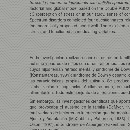
Stress in mothers of individuals with autistic spectru
factorial and global model based on the Double ABCX m
cC (perception of stress or, in our study, sense of c
Spectrum disorders completed four questionnaires relat
the theoretically proposed model well. There existed a
stress, and functioned as modulating variables.
En la investigación realizada sobre el estrés en fami
autismo y padres de niños con otros trastornos. Los 
cuyos hijos tenían retraso mental y síndrome de Down 
(Konstantareas, 1991); síndrome de Down y desarrollo n
las características propias del autismo. Se produce
simbolización e imaginación. A ellas se unen, en muc
alimentación. Todo este conjunto de alteraciones puede
Sin embargo, las investigaciones científicas que aport
que provocaba el autismo en la familia (DeMyer, 1979
multivariado de factores en interacción que ha mostra
Ajuste y Adaptación (McCubbin y Patterson, 1983). D
Olson, 1997), el Síndrome de Asperger (Pakenham, Sof
Leinonen, 2003).