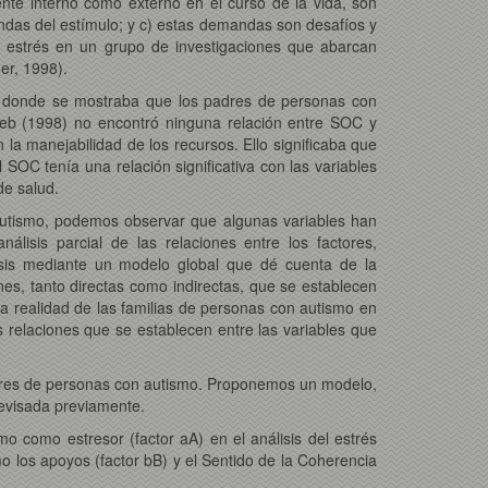
ente interno como externo en el curso de la vida, son
andas del estímulo; y c) estas demandas son desafíos y
el estrés en un grupo de investigaciones que abarcan
er, 1998).
), donde se mostraba que los padres de personas con
ieb (1998) no encontró ninguna relación entre SOC y
a manejabilidad de los recursos. Ello significaba que
SOC tenía una relación significativa con las variables
de salud.
 autismo, podemos observar que algunas variables han
lisis parcial de las relaciones entre los factores,
álisis mediante un modelo global que dé cuenta de la
nes, tanto directas como indirectas, que se establecen
la realidad de las familias de personas con autismo en
relaciones que se establecen entre las variables que
madres de personas con autismo. Proponemos un modelo,
 revisada previamente.
mo como estresor (factor aA) en el análisis del estrés
 los apoyos (factor bB) y el Sentido de la Coherencia