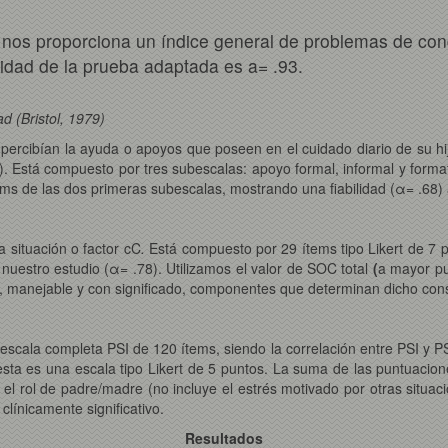
io nos proporciona un índice general de problemas de co
ilidad de la prueba adaptada es a= .93.
ad
(Bristol, 1979)
es percibían la ayuda o apoyos que poseen en el cuidado diario de su 
). Está compuesto por tres subescalas: apoyo formal, informal y forma
ems de las dos primeras subescalas, mostrando una fiabilidad (α= .68)
a situación o factor cC
.
Está compuesto por 29 ítems tipo Likert de 7 pu
uestro estudio (α= .78). Utilizamos el valor de SOC total
(
a mayor pu
, manejable y con significado, componentes que determinan dicho cons
scala completa PSI de 120 ítems, siendo la correlación entre PSI y PS
sta es una escala tipo Likert de 5 puntos. La suma de las puntuacion
el rol de padre/madre (no incluye el estrés motivado por otras situac
clínicamente significativo.
Resultados