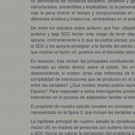
un sentimiento de confianza duradero, dinámico y ge
estructurados, predecibles y explicables; b) la perso
vale la pena invertir el tiempo y comprometerse en 
diferentes ámbitos y trastornos, centrándose en el an
De entre los estudios sobre autismo que han utiliz
autismo y bajo SOC tenían más riesgo de tener depr
apoyos, contrariamente a lo que se podría pensar, pu
el SOC y los apoyos protegían a la familia del estrés
que medían el factor xX
,
positiva con
el bienestar psic
En resumen, tras revisar las principales conclusion
mostrado su efecto directo sobre el estrés. Sin em
desconociendo si existen otras vías indirectas de i
complejidad de interacciones que se producen en el si
entre las variables? ¿Qué modelo teórico podría repre
España? Para responder a estos interrogantes presen
intervienen en el proceso de adaptación familiar al es
El propósito de nuestro estudio consiste en contrast
representado en la figura 2, que incluye las variables 
La hipótesis principal de nuestro estudio la constitu
(factor xX) en madres de personas con autismo forma 
o SOC (forma de valorar la percepción del problema o 