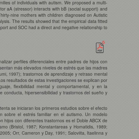
milies of individuals with autism. We proposed a multi-
r aA (stressor) interacts with bB (social support) and
hirty-nine mothers with children diagnosed on Autistic
ysis. The results showed that the empirical data fitted
pport and SOC had a direct and negative relationship to
lizar perfiles diferenciales entre padres de hijos con
esentan más elevados niveles de estrés que las madres
umi, 1997); trastornos de aprendizaje y retraso mental
Los resultados de estas investigaciones se explican por
guaje, flexibilidad mental y comportamental, y en la
 conducta, hipersensibilidad y trastornos del sueño y
enta se iniciaran los primeros estudios sobre el efecto
n sobre el estrés familiar
en el autismo. Un modelo
on hijos con diferentes trastornos es el Doble ABCX de
smo (Bristol, 1987; Konstantareas y Homatidis, 1989;
005; Orr, Cameron y Day, 1991; Saloviita, Itaelinna y