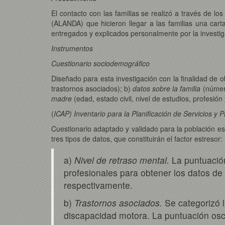
El contacto con las familias se realizó a través de
(ALANDA) que hicieron llegar a las familias una cart
entregados y explicados personalmente por la investiga
Instrumentos
Cuestionario sociodemográfico
Diseñado para esta investigación con la finalidad de ob
trastornos asociados); b)
datos sobre la familia
(númer
madre
(edad, estado civil, nivel de estudios, profesión 
(
ICAP) Inventario para la Planificación de Servicios y 
Cuestionario adaptado y validado para la población e
tres tipos de datos, que constituirán el factor estresor:
a)
Nivel de retraso mental.
La puntuación 
profesionales para obtener los datos de
respectivamente.
b)
Trastornos asociados.
Se categorizó l
discapacidad motora. La puntuación oscil