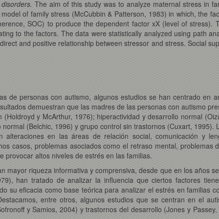
m disorders.
The aim of this study was to analyze maternal stress in fa
odel of family stress (McCubbin & Patterson, 1983) in which, the facto
oherence, SOC) to produce the dependent factor xX (level of stress). T
ing to the factors. The data were statistically analyzed using path anal
 direct and positive relationship between stressor and stress. Social su
lias de personas con autismo, algunos estudios se han centrado en ana
resultados demuestran que las madres de las personas con autismo pr
(Holdroyd y McArthur, 1976); hiperactividad y desarrollo normal (Oiz
ormal (Belchic, 1996) y grupo control sin trastornos (Cuxart, 1995). 
n alteraciones en las áreas de relación social, comunicación y len
hos casos, problemas asociados como el retraso mental, problemas de
 provocar altos niveles de estrés en las familias.
an mayor riqueza informativa y comprensiva, desde que en los años set
), han tratado de analizar la influencia que ciertos factores tiene
do su eficacia como base teórica para analizar el estrés en familias c
estacamos, entre otros, algunos estudios que se centran en el auti
ronoff y Samios, 2004) y trastornos del desarrollo (Jones y Passey, 2