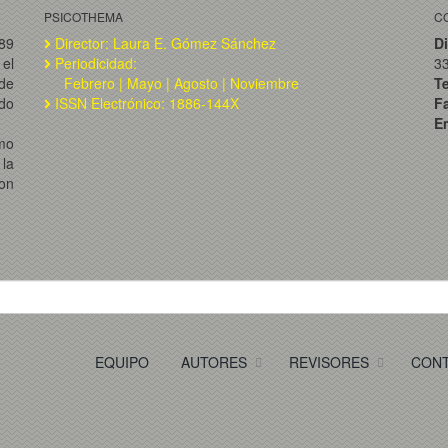
PSICOTHEMA
C
989
Director: Laura E. Gómez Sánchez
Di
el
Periodicidad:
3
de
Febrero | Mayo | Agosto | Noviembre
T
ado
ISSN Electrónico: 1886-144X
F
Em
omo
la
on
EQUIPO
AUTORES
REVISORES
CON