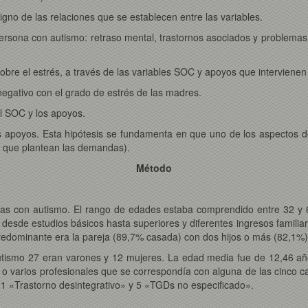
signo de las relaciones que se establecen entre las variables.
a persona con autismo: retraso mental, trastornos asociados y problema
r sobre el estrés, a través de las variables SOC y apoyos que intervien
negativo con el grado de estrés de las madres.
el SOC y los apoyos.
os apoyos. Esta hipótesis se fundamenta en que uno de los aspectos d
s que plantean las demandas).
Método
 con autismo. El rango de edades estaba comprendido entre 32 y 63
desde estudios básicos hasta superiores y diferentes ingresos familiar
predominante era la pareja (89,7% casada) con dos hijos o más (82,1%)
autismo 27 eran varones y 12 mujeres. La edad media fue de 12,46 año
o varios profesionales que se correspondía con alguna de las cinco c
 1 «Trastorno desintegrativo» y 5 «TGDs no especificado».