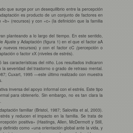
tado que surge por un desequilibrio entre la percepción
 adaptación es producto de un conjunto de factores en
 «b» (recursos) y con «c» (la definición que la familia
an planteando a lo largo del tiempo. En este sentido,
e Ajuste y Adaptación
(figura 1)
en el que el
factor aA
 y nuevos recursos) y con el factor cC
(
percepción o
aptación o factor xX
(niveles de estrés).
ó las características del niño. Los resultados indicaron
n la severidad del trastorno o grado de retraso mental.
1987; Cuxart, 1995 —este último realizado con muestra
s.
ativa inversa del apoyo informal con el estrés. Este tipo
rmal para obtenerlo. Sin embargo, no es tan clara la
.
tación familiar (Bristol, 1987; Saloviita et al, 2003).
strés y reducen el impacto en la familia. Se trata de
rcepción positiva» (Hastings, Allen, McDermott y Still,
 definido como «una orientación global ante la vida, y