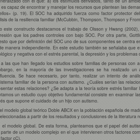
neralizado
con el que: a) los estímulos derivados, tanto de un ambi
na es capaz de encontrar y manejar los recursos que plantean las dem
ellos» (p. 19). El SOC ha adquirido fuerza como factor protector d
álisis de la resiliencia familiar (McCubbin, Thompson, Thompson y From
ado este constructo destacamos el trabajo de Olsson y Hwang (2002
esión que los padres controles con bajo SOC. Por otra parte, Gottl
esto que por definición del SOC uno de sus componentes se centra en l
 de manera independiente. En este estudio también se señalaba que el 
ológico y negativa con el estrés parental, la depresión y los problemas 
es a las que han llegado los estudios sobre familias de personas con
bargo, en la mayoría de las investigaciones se ha realizado un aná
nfluencia. Se hace necesario, por tanto, realizar un intento de an
stema familiar de la persona con autismo. ¿Cuáles serían las relacio
sentar estas relaciones? ¿Se adapta a la teoría sobre estrés familiar 
tamos un estudio cuyo objetivo fundamental consiste en examinar las 
trés que supone el cuidado de un hijo con autismo.
ar el modelo global teórico Doble ABCX en la población española de 
seleccionadas a partir de los resultados y conclusiones de la literatura
ye el modelo global. De esta forma, planteamos que el papel del autis
parte de un modelo complejo en el que intervienen otros factores como
factor cC).