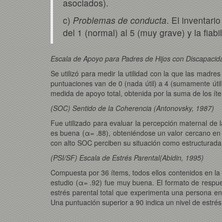
asociados).
c)
Problemas de conducta
. El inventar
del 1 (normal) al 5 (muy grave) y la fiab
Escala de Apoyo para Padres de Hijos con Discapacid
Se utilizó para medir la utilidad con la que las madr
puntuaciones van de 0 (nada útil) a 4 (sumamente útil
medida de apoyo total,
obtenida por la suma de los ít
(SOC) Sentido de la Coherencia
(Antonovsky, 1987)
Fue utilizado para evaluar la percepción maternal de l
es buena (α= .88), obteniéndose un valor cercano en n
con alto SOC perciben su situación como estructurada
(PSI/SF) Escala de Estrés Parental(Abidin, 1995)
Compuesta por 36 ítems, todos ellos contenidos en la e
estudio (α= .92) fue muy buena. El formato de respue
estrés parental total que experimenta una persona en 
Una puntuación superior a 90 indica un nivel de estrés 