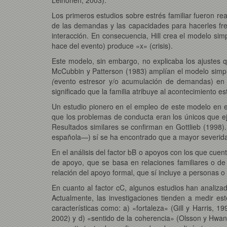
Los primeros estudios sobre estrés familiar fueron rea
de las demandas y las capacidades para hacerles fren
interacción. En consecuencia, Hill crea el modelo si
hace del evento) produce «x» (crisis).
Este modelo, sin embargo, no explicaba los ajustes q
McCubbin y Patterson (1983) amplían el modelo simp
(
evento estresor y/o acumulación de demandas) en in
significado que la familia atribuye al acontecimiento 
Un estudio pionero en el empleo de este modelo en el
que los problemas de conducta eran los únicos que ejer
Resultados similares se confirman en Gottlieb (1998)
española—) sí se ha encontrado que a mayor severidad
En el análisis del factor bB
o apoyos
con los que cuenta
de apoyo, que se basa en relaciones familiares o de
relación del apoyo formal, que sí incluye a personas o 
En cuanto al factor cC, algunos estudios han analizado
Actualmente, las investigaciones tienden a medir est
características como: a) «fortaleza» (Gill y Harris, 1
2002) y d) «sentido de la coherencia» (Olsson y Hwang