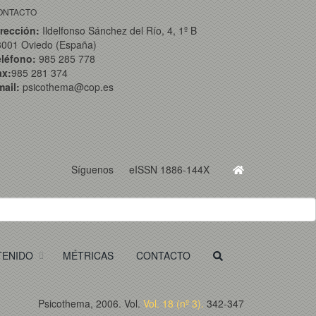
ONTACTO
rección:
Ildelfonso Sánchez del Río, 4, 1º B
3001 Oviedo (España)
eléfono:
985 285 778
ax:
985 281 374
ail:
psicothema@cop.es
Síguenos
eISSN 1886-144X
TENIDO
MÉTRICAS
CONTACTO
Psicothema, 2006. Vol.
Vol. 18 (nº 3).
342-347