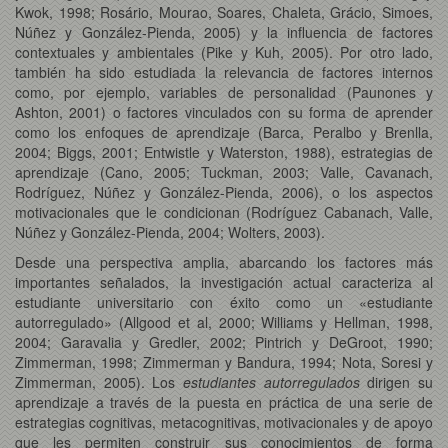
Kwok, 1998; Rosário, Mourao, Soares, Chaleta, Grácio, Simoes,
Núñez y González-Pienda, 2005) y la influencia de factores
contextuales y ambientales (Pike y Kuh, 2005). Por otro lado,
también ha sido estudiada la relevancia de factores internos
como, por ejemplo, variables de personalidad (Paunones y
Ashton, 2001) o factores vinculados con su forma de aprender
como los enfoques de aprendizaje (Barca, Peralbo y Brenlla,
2004; Biggs, 2001; Entwistle y Waterston, 1988), estrategias de
aprendizaje (Cano, 2005; Tuckman, 2003; Valle, Cavanach,
Rodríguez, Núñez y González-Pienda, 2006), o los aspectos
motivacionales que le condicionan (Rodríguez Cabanach, Valle,
Núñez y González-Pienda, 2004; Wolters, 2003).
Desde una perspectiva amplia, abarcando los factores más
importantes señalados, la investigación actual caracteriza al
estudiante universitario con éxito como un «estudiante
autorregulado» (Allgood et al, 2000; Williams y Hellman, 1998,
2004; Garavalia y Gredler, 2002; Pintrich y DeGroot, 1990;
Zimmerman, 1998; Zimmerman y Bandura, 1994; Nota, Soresi y
Zimmerman, 2005). Los
estudiantes autorregulados
dirigen su
aprendizaje a través de la puesta en práctica de una serie de
estrategias cognitivas, metacognitivas, motivacionales y de apoyo
que les permiten construir sus conocimientos de forma