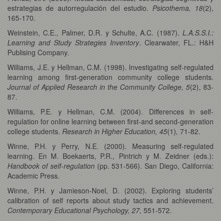
estrategias de autorregulación del estudio.
Psicothema, 18
(2),
165-170.
Weinstein, C.E., Palmer, D.R. y Schulte, A.C. (1987).
L.A.S.S.I.:
Learning and Study Strategies Inventory
. Clearwater, FL.: H&H
Publising Company.
Williams, J.E. y Hellman, C.M. (1998). Investigating self-regulated
learning among first-generation community college students.
Journal of Applied Research in the Community College, 5
(2), 83-
87.
Williams, P.E. y Hellman, C.M. (2004). Differences in self-
regulation for online learning between first-and second-generation
college students.
Research in Higher Education, 45
(1)
,
71-82.
Winne, P.H. y Perry, N.E. (2000). Measuring self-regulated
learning. En M. Boekaerts, P.R., Pintrich y M. Zeidner (eds.):
Handbook of self-regulation
(pp. 531-566). San Diego, California:
Academic Press.
Winne, P.H. y Jamieson-Noel, D. (2002). Exploring students’
calibration of self reports about study tactics and achievement.
Contemporary Educational Psychology, 27,
551-572
.