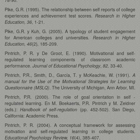
Pike, G.R. (1995). The relationship between self reports of college
experiences and achievement test scores.
Research in Higher
Education, 36,
1-21.
Pike, G.R. y Kuh, G. (2005). A typology of student engagement
for American colleges and universities.
Research in Higher
Education, 46
(2)
,
185-209.
Pintrich, P. R. y De Groot, E. (1990). Motivational and self-
regulated learning components of classroom academic
performance.
Journal of Educational Psychology
,
82,
33-40.
Pintrich, P.R., Smith, D., García, T. y McKeachie, W. (1991).
A
manual for the Use of the Motivational Strategies for Learning
Questionnaire (MSLQ)
. The University of Michigan, Ann Arbor, MI.
Pintrich, P.R. (2000). The role of goal orientation in self -
regulated learning. En M. Boekaerts, P.R. Pintrich y M. Zeidner
(eds.):
Handbook of self-regulation
(pp. 452-502).
San Diego,
California:
Academic Press.
Pintrich, P. R. (2004). A conceptual framework for assessing
motivation and self-regulated learning in college students.
Educational Psychology Review, 16
(4), 385-407.