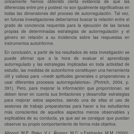
únicamente hemos obtenido cierta evidencia de que las
diferencias entre pre y postest no son igualmente significativas en
todas las dimensiones del proceso de autorregulación. Tal vez,
en futuras investigaciones deberíamos buscar la relación entre el
grado de conciencia requerida para la ejecución de las tareas
propias de determinadas estrategias de autorregulación y el
género en relación a su incidencia sobre las respuestas en
instrumentos autoinforme.
En conclusión, a partir de los resultados de esta investigación se
puede afirmar que a la hora de evaluar el aprendizaje
autorregulado y las estrategias implicadas en toda actividad de
estudio, las medidas de autoinforme constituyen una herramienta
útil y valiosa para «medir aptitudes generales o propensiones a
usar diferentes procesos autorregulatorios» (Pintrich, 2004, p.
391). Pero, para mejorar la información que proporcionan, se
deben tener en cuenta sus limitaciones y desarrollar estrategias
para mejorar estos aspectos, siendo una de ellas el uso de
sesiones de trabajo preparatorias para hacer a los estudiantes
más conscientes de aquellos aspectos menos observables y
explicables de su conducta, ya que así se consigue que puedan
observar su propio comportamiento de forma más objetiva.
Allgood, W.P., Risko, V.J., Álvarez, M.C. y Fairbanks, M.M. (2000).