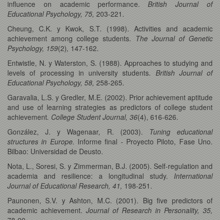
influence on academic performance.
British Journal of
Educational Psychology, 75,
203-221.
Cheung, C.K. y Kwok, S.T. (1998). Activities and academic
achievement among college students.
The Journal of Genetic
Psychology, 159
(2)
,
147-162.
Entwistle, N. y Waterston, S. (1988). Approaches to studying and
levels of processing in university students.
British Journal of
Educational Psychology, 58,
258-265.
Garavalia, L.S. y Gredler, M.E. (2002). Prior achievement aptitude
and use of learning strategies as predictors of college student
achievement
. College Student Journal, 36
(4), 616-626.
González, J. y Wagenaar, R. (2003).
Tuning educational
structures in Europe.
Informe final - Proyecto Piloto, Fase Uno.
Bilbao: Universidad de Deusto.
Nota, L., Soresi, S. y Zimmerman, B.J. (2005). Self-regulation and
academia and resilience: a longitudinal study.
International
Journal of Educational Research, 41,
198-251.
Paunonen, S.V. y Ashton, M.C. (2001). Big five predictors of
academic achievement.
Journal of Research in Personality, 35,
78-90.