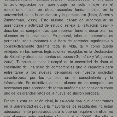
la autorregulación del aprendizaje no sólo influye en el
rendimiento, sino en otros aspectos fundamentales en la
universidad como la constancia y la persistencia (Nota, Soresi y
Zimmerman, 2005). Este alumno, capaz de autorregular su
aprendizaje y actividad de estudio, refleja la «situación ideal» y
describe las competencias que deberían tener o desarrollar los
alumnos en la universidad. En general, tales competencias les
permitirán ser autónomos a la hora de aprender significativa y
constructivamente durante toda su vida, tal y como queda
reflejado en las nuevas legislaciones recogidas en la Declaración
de Bolonia y otros documentos
europeos (González y Wagenaar,
2003). También se hace hincapié en la necesidad de dotar al
estudiante de una serie de competencias que lo capaciten para
enfrentarse a las nuevas demandas de nuestra sociedad
caracterizada por los cambios en el conocimiento y la
información. En definitiva, dotar al alumno de las competencias
necesarias para aprender de forma autónoma se considera como
uno de los grandes retos de la nueva legislación europea.
Frente a esta situación ideal, la
situación real
que encontramos
en la universidad es que la mayoría de los estudiantes no están
adecuadamente preparados para lo que se requiere de ellos, no
son alumnos autorregulados (Allgood et al, 2000). Por ello, a