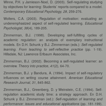
Winne, P.H. y Jamieson-Noel, D. (2003). Self-regulating studying
by objectives for learning: Students’ reports compared to a model.
Contemporary Educational Psychology, 28
, 259-276.
Wolters, C.A. (2003). Regulation of motivation: evaluating an
underemphasized aspect of self-regulated learning.
Educational
Psychologist, 38
(4)
,
189-205.
Zimmerman, B.J. (1998). Developing self-fulfilling cycles of
academic regulation: an analysis of exemplary instructional
models. En D.H. Schunk y B.J. Zimmerman (eds.):
Self-regulated
learning. From teaching to self-reflective practice
(pp. 1-19).
Hillsdale, NJ: Lawrence Erlbaum Associates, Inc.
Zimmerman, B.J. (2002). Becoming a self-regulated learner: an
overview.
Theory into practice
,
41
(2)
,
64-70.
Zimmerman, B.J. y Bandura, A. (1994). Impact of self-regulatory
influences on writing course attainment.
American Educational
Research Journal, 31
, 845-862.
Zimmerman, B.J., Greenberg, D. y Weinstein, C.E. (1994). Self-
regulation academic study time: a strategy approach. En D.H.
Schunk y B.J. Zimmerman (ed.):
Self-regulation of learning and
performance: issues and educational applications
(pp. 181-199).