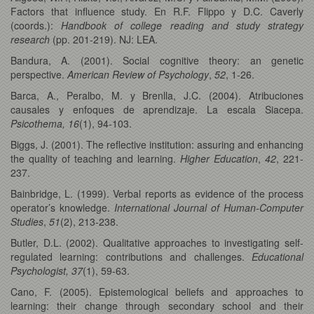
Factors that influence study. En R.F. Flippo y D.C. Caverly
(coords.):
Handbook of college reading and study strategy
research
(pp. 201-219). NJ: LEA.
Bandura, A. (2001). Social cognitive theory: an genetic
perspective.
American Review of Psychology
,
52
, 1-26.
Barca, A., Peralbo, M. y Brenlla, J.C. (2004). Atribuciones
causales y enfoques de aprendizaje. La escala Siacepa.
Psicothema, 16
(1),
94-103.
Biggs, J. (2001). The reflective institution: assuring and enhancing
the quality of teaching and learning.
Higher Education
,
42
, 221-
237.
Bainbridge, L. (1999). Verbal reports as evidence of the process
operator’s knowledge.
International Journal of Human-Computer
Studies
,
51
(2), 213-238.
Butler, D.L. (2002). Qualitative approaches to investigating self-
regulated learning: contributions and challenges.
Educational
Psychologist, 37
(1), 59-63.
Cano, F. (2005). Epistemological beliefs and approaches to
learning: their change through secondary school and their