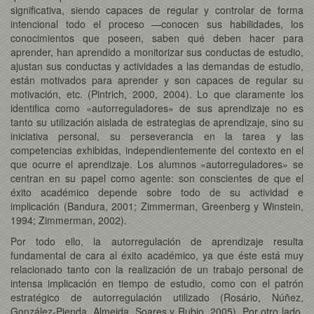
significativa, siendo capaces de regular y controlar de forma
intencional todo el proceso —conocen sus habilidades, los
conocimientos que poseen, saben qué deben hacer para
aprender, han aprendido a monitorizar sus conductas de estudio,
ajustan sus conductas y actividades a las demandas de estudio,
están motivados para aprender y son capaces de regular su
motivación, etc. (Pintrich, 2000, 2004). Lo que claramente los
identifica como «autorreguladores» de sus aprendizaje no es
tanto su utilización aislada de estrategias de aprendizaje, sino su
iniciativa personal, su perseverancia en la tarea y las
competencias exhibidas, independientemente del contexto en el
que ocurre el aprendizaje. Los alumnos «autorreguladores» se
centran en su papel como agente: son conscientes de que el
éxito académico depende sobre todo de su actividad e
implicación (Bandura, 2001; Zimmerman, Greenberg y Winstein,
1994; Zimmerman, 2002).
Por todo ello, la autorregulación de aprendizaje resulta
fundamental de cara al éxito académico, ya que éste está muy
relacionado tanto con la realización de un trabajo personal de
intensa implicación en tiempo de estudio, como con el patrón
estratégico de autorregulación utilizado (Rosário, Núñez,
González-Pienda, Almeida, Soares y Rubio, 2005). Por otro lado,