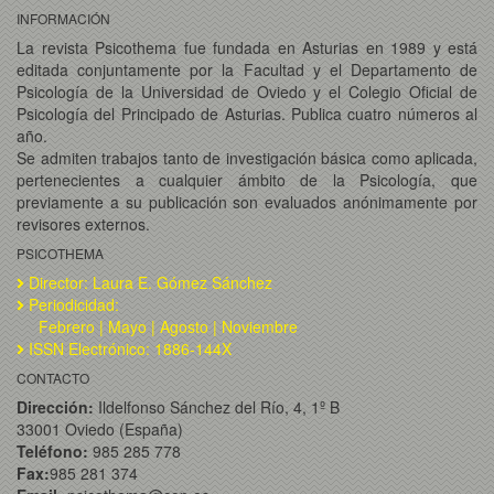
INFORMACIÓN
La revista Psicothema fue fundada en Asturias en 1989 y está
editada conjuntamente por la Facultad y el Departamento de
Psicología de la Universidad de Oviedo y el Colegio Oficial de
Psicología del Principado de Asturias. Publica cuatro números al
año.
Se admiten trabajos tanto de investigación básica como aplicada,
pertenecientes a cualquier ámbito de la Psicología, que
previamente a su publicación son evaluados anónimamente por
revisores externos.
PSICOTHEMA
Director: Laura E. Gómez Sánchez
Periodicidad:
Febrero | Mayo | Agosto | Noviembre
ISSN Electrónico: 1886-144X
CONTACTO
Dirección:
Ildelfonso Sánchez del Río, 4, 1º B
33001 Oviedo (España)
Teléfono:
985 285 778
Fax:
985 281 374