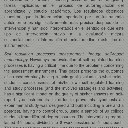
tareas implicadas en el proceso de autorregulación del
aprendizaje y estudio académico. Los resultados obtenidos
muestran que la información aportada por un instrumento
autoinforme es significativamente más precisa después de la
intervención y han sido interpretados en el sentido de que este
tipo de intervención previo a la evaluación mejora
sustancialmente la información obtenida mediante este tipo de
instrumentos.
Self regulation processes measurement through self-report
methodology.
Nowadays the evaluation of self-regulated learning
processes is having a critical time due to the problems concerning
the assessment instruments. This paper presents the outcomes
of a research study having a main goal: evaluate to what extent
student’s consciousness of his/her own self-regulated learning
and study processes (and the involved strategies and activities)
has a significant impact on the quality of his/her answers on self-
report type instruments. In order to prove this hypothesis an
experimental study was designed and built including a pre and a
post-test, having no control group, using a sample of 90 college
students from different degree courses. The intervention program
lasted 45 hours, divided into 8 work sessions of 5 hours each.
The developed work included both theoretical and practical tasks