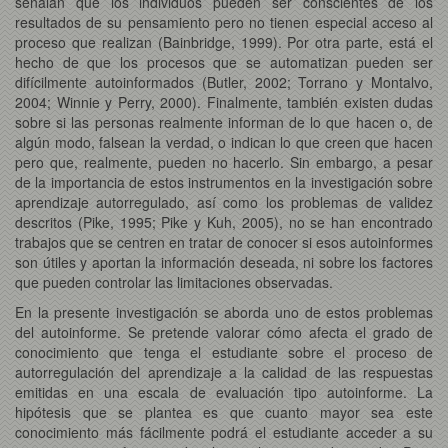
señalan que los individuos pueden ser conscientes de los
resultados de su pensamiento pero no tienen especial acceso al
proceso que realizan (Bainbridge, 1999). Por otra parte, está el
hecho de que los procesos que se automatizan pueden ser
difícilmente autoinformados (Butler, 2002; Torrano y Montalvo,
2004; Winnie y Perry, 2000). Finalmente, también existen dudas
sobre si las personas realmente informan de lo que hacen o, de
algún modo, falsean la verdad, o indican lo que creen que hacen
pero que, realmente, pueden no hacerlo. Sin embargo, a pesar
de la importancia de estos instrumentos en la investigación sobre
aprendizaje autorregulado, así como los problemas de validez
descritos (Pike, 1995; Pike y Kuh, 2005), no se han encontrado
trabajos que se centren en tratar de conocer si esos autoinformes
son útiles y aportan la información deseada, ni sobre los factores
que pueden controlar las limitaciones observadas.
En la presente investigación se aborda uno de estos problemas
del autoinforme. Se pretende valorar cómo afecta el grado de
conocimiento que tenga el estudiante sobre el proceso de
autorregulación del aprendizaje a la calidad de las respuestas
emitidas en una escala de evaluación tipo autoinforme. La
hipótesis que se plantea es que cuanto mayor sea este
conocimiento más fácilmente podrá el estudiante acceder a su