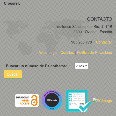
Crossref.
CONTACTO
Ildelfonso Sánchez del Río, 4, 1º B
33001 Oviedo · España
985 285 778
Contactar
Aviso Legal
|
Cookies
|
Política de Privacidad
Buscar un número de Psicothema:
Buscar