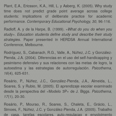
Plant, E.A., Ericsson, K.A., Hill, L. y Asberg, K. (2005). Why study
time does not predict grade point average across college
students: implications of deliberate practice for academic
performance.
Contemporary Educational Psychology, 30,
96-116.
Radloff, A. y de la Harpe, B. (1999). «
What do you do when you
study». Education students define study and describe their study
strategies
. Paper presented in HERDSA Annual International
Conference, Melbourne.
Rodríguez, S., Cabanach, R.G., Valle, A., Núñez, J.C. y González-
Pienda, J.A. (2004). Diferencias en el uso del self-handicapping y
pesimismo defensivo y sus relaciones con las metas de logro, la
autoestima y las estrategias de autorregulación.
Psicothema,
16
(4)
,
625-631.
Rosário, P., Núñez, J.C., González-Pienda, J.A., Almeida, L.,
Soares, S. y Rubio, M. (2005). El aprendizaje escolar examinado
desde la perspectiva del «Modelo 3P» de J. Biggs.
Psicothema,
17
(1)
,
20-30.
Rosário, P., Mourao, R., Soares, S., Chaleta, E., Grácio, L.,
Simoes, F., Núñez, J.C. y González-Pienda, J.A. (2005). Trabalho
de casa, tarefas escolares, auto-regulaçao e envolvimento