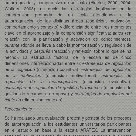
autorregulada y comprensiva de un texto (Pintrich, 2000, 2004;
Wolters, 2003); es decir, las estrategias implicadas en la
comprensión profunda de un texto atendiendo a la
autorregulación de las distintas áreas (cognición, motivación,
comportamiento y contexto) y diferenciando entre tres momentos
clave en el aprendizaje y la comprensión significativa:
antes
(en
relación con la planificación y activación de conocimientos),
durante
(donde se lleva a cabo la monitorización y regulación de
la actividad) y
después
(reacción y reflexión sobre lo que se ha
hecho). La estructura factorial de la escala es de cinco
dimensiones interrelacionadas entre sí: e
strategias de regulación
de la cognición
(dimensión cognitiva), e
strategias de regulación
de la motivación
(dimensión motivacional),
estrategias de
regulación de la metacognición
(dimensión evaluativa),
estrategias de regulación de gestión de recursos
(dimensión de
gestión de recursos o de apoyo) y
estrategias de regulación del
contexto
(dimensión contexto).
Procedimiento
Se ha realizado una evaluación pretest y postest de los procesos
de autorregulación a los estudiantes universitarios participantes
en el estudio en base a la escala ARATEX. La intervención
consistió en un seminario de seis sesiones de trabajo (28 horas