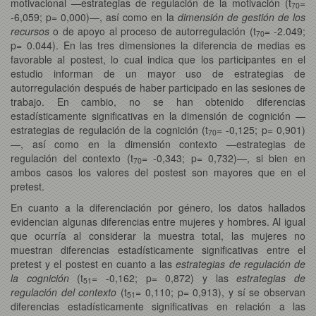
motivacional —estrategias de regulación de la motivación (t
=
70
-6,059; p= 0,000)—, así como en la
dimensión de gestión de los
recursos
o de apoyo al proceso de autorregulación (t
= -2.049;
70
p= 0.044). En las tres dimensiones la diferencia de medias es
favorable al postest, lo cual indica que los participantes en el
estudio informan de un mayor uso de estrategias de
autorregulación después de haber participado en las sesiones de
trabajo. En cambio, no se han obtenido diferencias
estadísticamente significativas en la dimensión de cognición —
estrategias de regulación de la cognición (t
= -0,125; p= 0,901)
70
—, así como en la dimensión contexto —estrategias de
regulación del contexto (t
= -0,343; p= 0,732)—, si bien en
70
ambos casos los valores del postest son mayores que en el
pretest.
En cuanto a la diferenciación por género, los datos hallados
evidencian algunas diferencias entre mujeres y hombres. Al igual
que ocurría al considerar la muestra total, las mujeres no
muestran diferencias estadísticamente significativas entre el
pretest y el postest en cuanto a las
estrategias de regulación de
la
cognición
(t
= -0,162; p= 0,872) y las
estrategias de
51
regulación del contexto
(t
= 0,110; p= 0,913), y sí se observan
51
diferencias estadísticamente significativas en relación a las