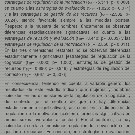
estrategias de regulación de la motivación
(t
= -5,511; p= 0,000),
51
en cuanto a las
estrategias de evaluación
(t
= -1,826; p= 0,074)
51
y a las
estrategias de gestión de los recursos
(t
= -2,332; p=
51
0,024), siendo favorable siempre a las medidas postest.
Respecto a la muestra de hombres, únicamente se observan
diferencias estadísticamente significativas en cuanto a las
estrategias de revisión y evaluación
(t
= -3,440; p= 0,003) y las
18
estrategias de regulación de la motivación
(t
= -2,850; p= 0,011).
18
En las tres dimensiones restantes no se observan diferencias
estadísticamente significativas [estrategias de regulación de la
cognición (t
= 0,000; p= 1,000), estrategias de gestión de
18
recursos (t
= -0,690; p= 0,946) y estrategias de regulación del
18
contexto (t
= -0,667; p= 0,507)].
18
En consecuencia, teniendo en cuenta la variable género, los
resultados de este estudio indican que mujeres y hombres
coinciden en las dimensiones de la regulación de la cognición y
del contexto (en el sentido de que no hay diferencias
estadísticamente significativas), así como en la dimensión de
regulación de la motivación (existen diferencias significativas en
ambos sexos favorables al postest). Por el contrario, no hay
coincidencia en las dimensiones regulación de la evaluación ni en
gestión de recursos. En concreto, en estrategias de evaluación,