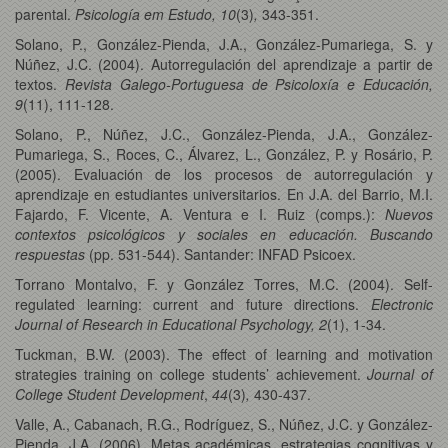
parental.
Psicología em Estudo, 10
(3)
,
343-351.
Solano, P., González-Pienda, J.A., González-Pumariega, S. y
Núñez, J.C. (2004). Autorregulación del aprendizaje a partir de
textos.
Revista Galego-Portuguesa de Psicoloxía e Educación,
9
(11), 111-128.
Solano, P., Núñez, J.C., González-Pienda, J.A., González-
Pumariega, S., Roces, C., Álvarez, L., González, P. y Rosário, P.
(2005). Evaluación de los procesos de autorregulación y
aprendizaje en estudiantes universitarios. En J.A. del Barrio, M.I.
Fajardo, F. Vicente, A. Ventura e I. Ruiz (comps.):
Nuevos
contextos psicológicos y sociales en educación. Buscando
respuestas
(pp. 531-544). Santander: INFAD Psicoex.
Torrano Montalvo, F. y González Torres, M.C. (2004). Self-
regulated learning: current and future directions.
Electronic
Journal of Research in Educational Psychology, 2
(1), 1-34.
Tuckman, B.W. (2003). The effect of learning and motivation
strategies training on college students’ achievement.
Journal of
College Student Development
,
44
(3)
,
430-437.
Valle, A., Cabanach, R.G., Rodríguez, S., Núñez, J.C. y González-
Pienda, J.A. (2006). Metas académicas, estrategias cognitivas y