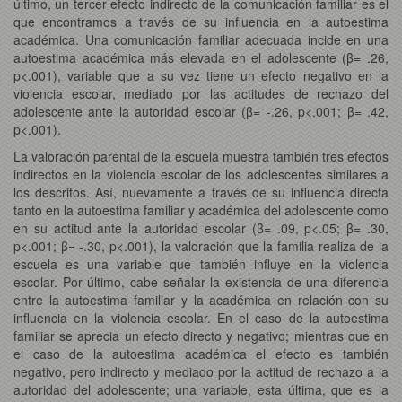
último, un tercer efecto indirecto de la comunicación familiar es el
que encontramos a través de su influencia en la autoestima
académica. Una comunicación familiar adecuada incide en una
autoestima académica más elevada en el adolescente (β= .26,
p<.001), variable que a su vez tiene un efecto negativo en la
violencia escolar, mediado por las actitudes de rechazo del
adolescente ante la autoridad escolar (β= -.26, p<.001; β= .42,
p<.001).
La valoración parental de la escuela muestra también tres efectos
indirectos en la violencia escolar de los adolescentes similares a
los descritos. Así, nuevamente a través de su influencia directa
tanto en la autoestima familiar y académica del adolescente como
en su actitud ante la autoridad escolar (β= .09, p<.05; β= .30,
p<.001; β= -.30, p<.001), la valoración que la familia realiza de la
escuela es una variable que también influye en la violencia
escolar. Por último, cabe señalar la existencia de una diferencia
entre la autoestima familiar y la académica en relación con su
influencia en la violencia escolar. En el caso de la autoestima
familiar se aprecia un efecto directo y negativo; mientras que en
el caso de la autoestima académica el efecto es también
negativo, pero indirecto y mediado por la actitud de rechazo a la
autoridad del adolescente; una variable, esta última, que es la