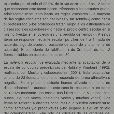
explicaba por sí solo el 22.9% de la varianza total. Los 12 ítems
que componen este factor hacen referencia a las actitudes que el
adolescente tiene tanto hacia las reglas escolares («la mayoría
de las reglas escolares son estúpidas y sin sentido») como hacia
el profesorado («los profesores tratan mejor a los estudiantes de
clases sociales superiores») o hacia el propio centro escolar en sí
mismo («estar en el colegio es una pérdida de tiempo»). A estos
ítems se responde mediante escala tipo Likert de 1 a 4 (nada de
acuerdo, algo de acuerdo, bastante de acuerdo y totalmente de
acuerdo). El coeficiente de fiabilidad α de Cronbach de los 12
ítems incluidos en este estudio es de .80.
La
violencia escolar
fue evaluada mediante la adaptación de la
escala de conductas predelictivas de Rubini y Pombeni (1992),
realizada por Musitu y colaboradores (2001). Esta adaptación
consta de 23 ítems, a los que se responde de forma afirmativa o
negativa. En el presente estudio hemos utilizado los ítems de
dicha adaptación, aunque en este caso la respuesta a los ítems
se realiza mediante una escala tipo Likert de 1 a 5 (nunca, casi
nunca, algunas veces, bastantes veces y muchas veces). Los
ítems se refieren a distintas conductas que pueden considerarse
como agresivas y/o predelictivas («he pegado a alguien dentro
del colegio/instituto», «he roto los cristales de las ventanas del