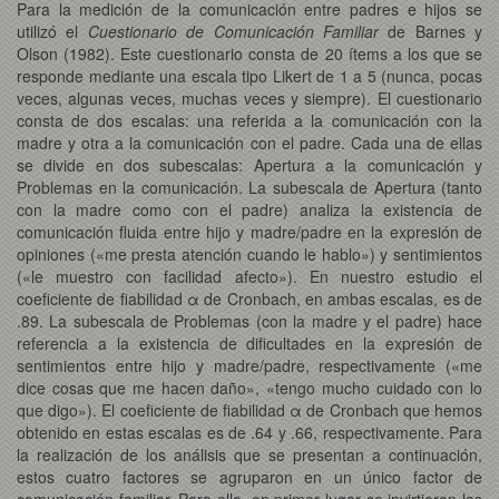
Para la medición de la comunicación entre padres e hijos se
utilizó el
Cuestionario de Comunicación Familiar
de Barnes y
Olson (1982). Este cuestionario consta de 20 ítems a los que se
responde mediante una escala tipo Likert de 1 a 5 (nunca, pocas
veces, algunas veces, muchas veces y siempre). El cuestionario
consta de dos escalas: una referida a la comunicación con la
madre y otra a la comunicación con el padre. Cada una de ellas
se divide en dos subescalas: Apertura a la comunicación y
Problemas en la comunicación. La subescala de Apertura (tanto
con la madre como con el padre) analiza la existencia de
comunicación fluida entre hijo y madre/padre en la expresión de
opiniones («me presta atención cuando le hablo») y sentimientos
(«le muestro con facilidad afecto»). En nuestro estudio el
coeficiente de fiabilidad α de Cronbach, en ambas escalas, es de
.89. La subescala de Problemas (con la madre y el padre) hace
referencia a la existencia de dificultades en la expresión de
sentimientos entre hijo y madre/padre, respectivamente («me
dice cosas que me hacen daño», «tengo mucho cuidado con lo
que digo»). El coeficiente de fiabilidad α de Cronbach que hemos
obtenido en estas escalas es de .64 y .66, respectivamente. Para
la realización de los análisis que se presentan a continuación,
estos cuatro factores se agruparon en un único factor de
comunicación familiar. Para ello, en primer lugar se invirtieron las