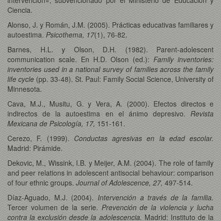
Ciencia.
Alonso, J. y Román, J.M. (2005). Prácticas educativas familiares y
autoestima.
Psicothema, 17
(1), 76-82.
Barnes, H.L. y Olson, D.H. (1982). Parent-adolescent
communication scale. En H.D. Olson (ed.):
Family inventories:
inventories used in a national survey of families across the family
life cycle
(pp. 33-48). St. Paul: Family Social Science, University of
Minnesota.
Cava, M.J., Musitu, G. y Vera, A. (2000). Efectos directos e
indirectos de la autoestima en el ánimo depresivo.
Revista
Mexicana de Psicología, 17,
151-161.
Cerezo, F. (1999).
Conductas agresivas en la edad escolar.
Madrid: Pirámide.
Dekovic, M., Wissink, I.B. y Meijer, A.M. (2004). The role of family
and peer relations in adolescent antisocial behaviour: comparison
of four ethnic groups.
Journal of
Adolescence, 27,
497-514.
Díaz-Aguado, M.J. (2004).
Intervención a través de la familia.
Tercer volumen de la serie.
Prevención de la violencia y lucha
contra la exclusión desde la adolescencia.
Madrid: Instituto de la