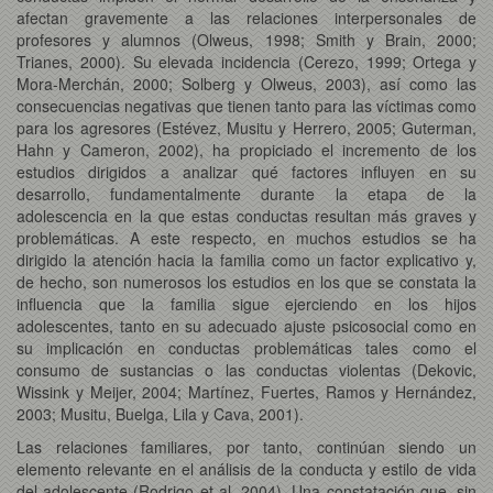
afectan gravemente a las relaciones interpersonales de
profesores y alumnos (Olweus, 1998; Smith y Brain, 2000;
Trianes, 2000). Su elevada incidencia (Cerezo, 1999; Ortega y
Mora-Merchán, 2000; Solberg y Olweus, 2003), así como las
consecuencias negativas que tienen tanto para las víctimas como
para los agresores (Estévez, Musitu y Herrero, 2005; Guterman,
Hahn y Cameron, 2002), ha propiciado el incremento de los
estudios dirigidos a analizar qué factores influyen en su
desarrollo, fundamentalmente durante la etapa de la
adolescencia en la que estas conductas resultan más graves y
problemáticas. A este respecto, en muchos estudios se ha
dirigido la atención hacia la familia como un factor explicativo y,
de hecho, son numerosos los estudios en los que se constata la
influencia que la familia sigue ejerciendo en los hijos
adolescentes, tanto en su adecuado ajuste psicosocial como en
su implicación en conductas problemáticas tales como el
consumo de sustancias o las conductas violentas (Dekovic,
Wissink y Meijer, 2004; Martínez, Fuertes, Ramos y Hernández,
2003; Musitu, Buelga, Lila y Cava, 2001).
Las relaciones familiares, por tanto, continúan siendo un
elemento relevante en el análisis de la conducta y estilo de vida
del adolescente (Rodrigo et al, 2004). Una constatación que, sin