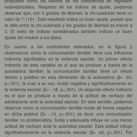
propuesto como los valores de los coeficientes de regresión
estandarizados. Respecto de los índices de ajuste, podemos
observar que, con 4 grados de libertad, la chi-cuadrado tiene un
valor de 7.1151. Este resultado indica un buen ajuste, puesto que
la ratio entre la chi-cuadrado y los grados de libertad es menor a
3. El resto de índices considerados también indican un buen
ajuste del modelo a los datos.
En cuanto a los coeficientes estimados, en la figura 2
observamos cómo la comunicación familiar tiene una influencia
indirecta significativa en la violencia escolar. Un primer efecto
indirecto de esta variable es el que se produce a través de la
autoestima familiar: la comunicación familiar tiene un efecto
directo y positivo en esta dimensión de la autoestima (β= .60,
p<.001), la cual, a su vez, incide negativa y significativamente en
la violencia escolar (β= -.18, p<.001). Un segundo efecto indirecto
es el que se produce a través de la actitud de rechazo del
adolescente ante la autoridad escolar. En este sentido, podemos
observar cómo la comunicación familiar incide de forma negativa
en dicha actidud (β= -.13, p<.001), es decir, una comunicación
familiar no problemática, fluida y adecuada influye en una menor
actitud de rechazo ante la autoridad escolar. Esta actitud influye
significativamente en la violencia escolar (β= .42, p<.001). Por