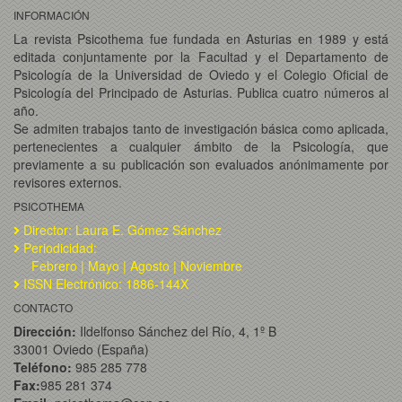
INFORMACIÓN
La revista Psicothema fue fundada en Asturias en 1989 y está
editada conjuntamente por la Facultad y el Departamento de
Psicología de la Universidad de Oviedo y el Colegio Oficial de
Psicología del Principado de Asturias. Publica cuatro números al
año.
Se admiten trabajos tanto de investigación básica como aplicada,
pertenecientes a cualquier ámbito de la Psicología, que
previamente a su publicación son evaluados anónimamente por
revisores externos.
PSICOTHEMA
Director: Laura E. Gómez Sánchez
Periodicidad:
Febrero | Mayo | Agosto | Noviembre
ISSN Electrónico: 1886-144X
CONTACTO
Dirección:
Ildelfonso Sánchez del Río, 4, 1º B
33001 Oviedo (España)
Teléfono:
985 285 778
Fax:
985 281 374