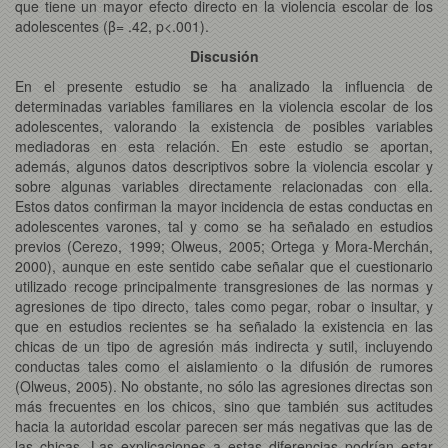
que tiene un mayor efecto directo en la violencia escolar de los
adolescentes (β= .42, p<.001).
Discusión
En el presente estudio se ha analizado la influencia de
determinadas variables familiares en la violencia escolar de los
adolescentes, valorando la existencia de posibles variables
mediadoras en esta relación. En este estudio se aportan,
además, algunos datos descriptivos sobre la violencia escolar y
sobre algunas variables directamente relacionadas con ella.
Estos datos confirman la mayor incidencia de estas conductas en
adolescentes varones, tal y como se ha señalado en estudios
previos (Cerezo, 1999; Olweus, 2005; Ortega y Mora-Merchán,
2000), aunque en este sentido cabe señalar que el cuestionario
utilizado recoge principalmente transgresiones de las normas y
agresiones de tipo directo, tales como pegar, robar o insultar, y
que en estudios recientes se ha señalado la existencia en las
chicas de un tipo de agresión más indirecta y sutil, incluyendo
conductas tales como el aislamiento o la difusión de rumores
(Olweus, 2005). No obstante, no sólo las agresiones directas son
más frecuentes en los chicos, sino que también sus actitudes
hacia la autoridad escolar parecen ser más negativas que las de
las chicas. Las explicaciones a estas diferencias podrían estar