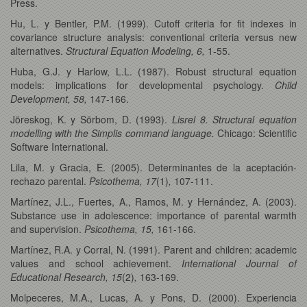
Press.
Hu, L. y Bentler, P.M. (1999). Cutoff criteria for fit indexes in
covariance structure analysis: conventional criteria versus new
alternatives.
Structural Equation Modeling, 6,
1-55.
Huba, G.J. y Harlow, L.L. (1987). Robust structural equation
models: implications for developmental psychology.
Child
Development, 58,
147-166.
Jöreskog, K. y Sörbom, D. (1993).
Lisrel 8. Structural equation
modelling with the Simplis command language.
Chicago: Scientific
Software International.
Lila, M. y Gracia, E. (2005). Determinantes de la aceptación-
rechazo parental.
Psicothema, 17
(1)
,
107-111.
Martínez, J.L., Fuertes, A., Ramos, M. y Hernández, A. (2003).
Substance use in adolescence: importance of parental warmth
and supervision.
Psicothema, 15,
161-166.
Martínez, R.A. y Corral, N. (1991). Parent and children: academic
values and school achievement.
International Journal of
Educational Research, 15
(2)
,
163-169.
Molpeceres, M.A., Lucas, A. y Pons, D. (2000). Experiencia