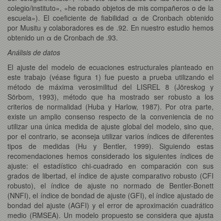
colegio/instituto», «he robado objetos de mis compañeros o de la
escuela»). El coeficiente de fiabilidad α de Cronbach obtenido
por Musitu y colaboradores es de .92. En nuestro estudio hemos
obtenido un α de Cronbach de .93.
Análisis de datos
El ajuste del modelo de ecuaciones estructurales planteado en
este trabajo (véase figura 1) fue puesto a prueba utilizando el
método de máxima verosimilitud del LISREL 8 (Jöreskog y
Sörbom, 1993), método que ha mostrado ser robusto a los
criterios de normalidad (Huba y Harlow, 1987). Por otra parte,
existe un amplio consenso respecto de la conveniencia de no
utilizar una única medida de ajuste global del modelo, sino que,
por el contrario, se aconseja utilizar varios índices de diferentes
tipos de medidas (Hu y Bentler, 1999). Siguiendo estas
recomendaciones hemos considerado los siguientes índices de
ajuste: el estadístico chi-cuadrado en comparación con sus
grados de libertad, el índice de ajuste comparativo robusto (CFI
robusto), el índice de ajuste no normado de Bentler-Bonett
(NNFI), el índice de bondad de ajuste (GFI), el índice ajustado de
bondad del ajuste (AGFI) y el error de aproximación cuadrático
medio (RMSEA). Un modelo propuesto se considera que ajusta