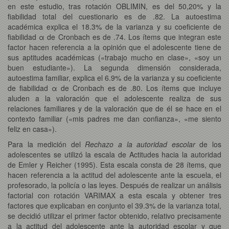
en este estudio, tras rotación OBLIMIN, es del 50,20% y la
fiabilidad total del cuestionario es de .82. La autoestima
académica explica el 18.3% de la varianza y su coeficiente de
fiabilidad α de Cronbach es de .74. Los ítems que integran este
factor hacen referencia a la opinión que el adolescente tiene de
sus aptitudes académicas («trabajo mucho en clase», «soy un
buen estudiante»). La segunda dimensión considerada,
autoestima familiar, explica el 6.9% de la varianza y su coeficiente
de fiabilidad α de Cronbach es de .80. Los ítems que incluye
aluden a la valoración que el adolescente realiza de sus
relaciones familiares y de la valoración que de él se hace en el
contexto familiar («mis padres me dan confianza», «me siento
feliz en casa»).
Para la medición del
Rechazo a la autoridad escolar
de los
adolescentes se utilizó la escala de Actitudes hacia la autoridad
de Emler y Reicher (1995). Esta escala consta de 28 ítems, que
hacen referencia a la actitud del adolescente ante la escuela, el
profesorado, la policía o las leyes. Después de realizar un análisis
factorial con rotación VARIMAX a esta escala y obtener tres
factores que explicaban en conjunto el 39.3% de la varianza total,
se decidió utilizar el primer factor obtenido, relativo precisamente
a la actitud del adolescente ante la autoridad escolar y que