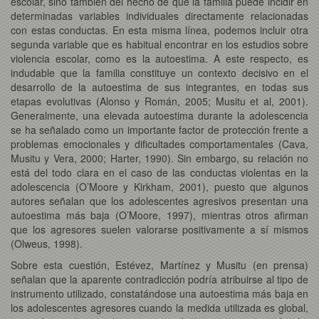
escolar, sino también del hecho de que la familia puede incidir en
determinadas variables individuales directamente relacionadas
con estas conductas. En esta misma línea, podemos incluir otra
segunda variable que es habitual encontrar en los estudios sobre
violencia escolar, como es la autoestima. A este respecto, es
indudable que la familia constituye un contexto decisivo en el
desarrollo de la autoestima de sus integrantes, en todas sus
etapas evolutivas (Alonso y Román, 2005; Musitu et al, 2001).
Generalmente, una elevada autoestima durante la adolescencia
se ha señalado como un importante factor de protección frente a
problemas emocionales y dificultades comportamentales (Cava,
Musitu y Vera, 2000; Harter, 1990). Sin embargo, su relación no
está del todo clara en el caso de las conductas violentas en la
adolescencia (O’Moore y Kirkham, 2001), puesto que algunos
autores señalan que los adolescentes agresivos presentan una
autoestima más baja (O’Moore, 1997), mientras otros afirman
que los agresores suelen valorarse positivamente a sí mismos
(Olweus, 1998).
Sobre esta cuestión, Estévez, Martínez y Musitu (en prensa)
señalan que la aparente contradicción podría atribuirse al tipo de
instrumento utilizado, constatándose una autoestima más baja en
los adolescentes agresores cuando la medida utilizada es global,