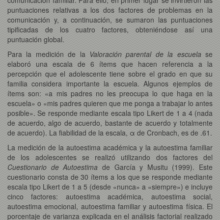
puntuaciones relativas a los dos factores de problemas en la
comunicación y, a continuación, se sumaron las puntuaciones
tipificadas de los cuatro factores, obteniéndose así una
puntuación global.
Para la medición de la
Valoración parental de la escuela
se
elaboró una escala de 6 ítems que hacen referencia a la
percepción que el adolescente tiene sobre el grado en que su
familia considera importante la escuela. Algunos ejemplos de
ítems son: «a mis padres no les preocupa lo que haga en la
escuela» o «mis padres quieren que me ponga a trabajar lo antes
posible». Se responde mediante escala tipo Likert de 1 a 4 (nada
de acuerdo, algo de acuerdo, bastante de acuerdo y totalmente
de acuerdo). La fiabilidad de la escala, α de Cronbach, es de .61.
La medición de la autoestima académica y la autoestima familiar
de los adolescentes se realizó utilizando dos factores del
Cuestionario de Autoestima
de García y Musitu (1999). Este
cuestionario consta de 30 ítems a los que se responde mediante
escala tipo Likert de 1 a 5 (desde «nunca» a «siempre») e incluye
cinco factores: autoestima académica, autoestima social,
autoestima emocional, autoestima familiar y autoestima física. El
porcentaje de varianza explicada en el análisis factorial realizado