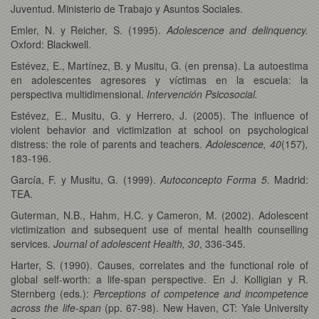
Juventud. Ministerio de Trabajo y Asuntos Sociales.
Emler, N. y Reicher, S. (1995).
Adolescence and delinquency.
Oxford: Blackwell.
Estévez, E., Martínez, B. y Musitu, G. (en prensa). La autoestima
en adolescentes agresores y víctimas en la escuela: la
perspectiva multidimensional.
Intervención Psicosocial.
Estévez, E., Musitu, G. y Herrero, J. (2005). The influence of
violent behavior and victimization at school on psychological
distress: the role of parents and teachers.
Adolescence, 40
(157)
,
183-196.
García, F. y Musitu, G. (1999).
Autoconcepto Forma 5.
Madrid:
TEA.
Guterman, N.B., Hahm, H.C. y Cameron, M. (2002). Adolescent
victimization and subsequent use of mental health counselling
services.
Journal of adolescent Health, 30
, 336-345.
Harter, S. (1990). Causes, correlates and the functional role of
global self-worth: a life-span perspective. En J. Kolligian y R.
Sternberg (eds.):
Perceptions of competence and incompetence
across the life-span
(pp. 67-98). New Haven, CT: Yale University