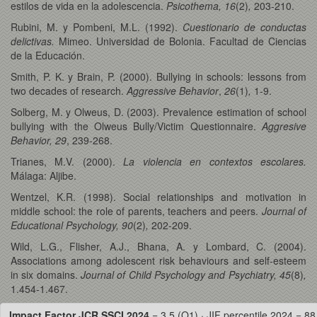
estilos de vida en la adolescencia.
Psicothema, 16
(2)
,
203-210.
Rubini, M. y Pombeni, M.L. (1992).
Cuestionario de conductas
delictivas.
Mimeo. Universidad de Bolonia. Facultad de Ciencias
de la Educación.
Smith, P. K. y Brain, P. (2000). Bullying in schools: lessons from
two decades of research.
Aggressive Behavior
,
26
(1)
,
1-9.
Solberg, M. y Olweus, D. (2003). Prevalence estimation of school
bullying with the Olweus Bully/Victim Questionnaire.
Aggresive
Behavior, 29
, 239-268.
Trianes, M.V. (2000).
La violencia en contextos escolares.
Málaga: Aljibe.
Wentzel, K.R. (1998). Social relationships and motivation in
middle school: the role of parents, teachers and peers.
Journal of
Educational Psychology, 90
(2)
,
202-209.
Wild, L.G., Flisher, A.J., Bhana, A. y Lombard, C. (2004).
Associations among adolescent risk behaviours and self-esteem
in six domains.
Journal of Child Psychology and Psychiatry, 45
(8)
,
1.454-1.467.
Impact Factor JCR SSCI 2024
= 3.5 (Q1) · JIF percentile 2024 = 88