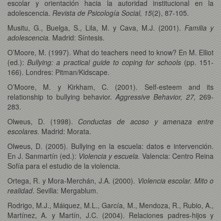
escolar y orientación hacia la autoridad institucional en la
adolescencia.
Revista de Psicología Social, 15
(2), 87-105.
Musitu, G., Buelga, S., Lila, M. y Cava, M.J. (2001).
Familia y
adolescencia.
Madrid: Síntesis.
O’Moore, M. (1997). What do teachers need to know? En M. Elliot
(ed.):
Bullying: a practical guide to coping for schools
(pp. 151-
166). Londres: Pitman/Kidscape.
O’Moore, M. y Kirkham, C. (2001). Self-esteem and its
relationship to bullying behavior.
Aggressive Behavior, 27,
269-
283.
Olweus, D. (1998).
Conductas de acoso y amenaza entre
escolares.
Madrid: Morata.
Olweus, D. (2005). Bullying en la escuela: datos e intervención.
En J. Sanmartín (ed.):
Violencia y escuela.
Valencia: Centro Reina
Sofía para el estudio de la violencia.
Ortega, R. y Mora-Merchán, J.A. (2000).
Violencia escolar. Mito o
realidad
. Sevilla: Mergablum.
Rodrigo, M.J., Máiquez, M.L., García, M., Mendoza, R., Rubio, A.,
Martínez, A. y Martín, J.C. (2004). Relaciones padres-hijos y