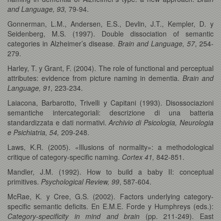
and Language, 93,
79-94.
Gonnerman, L.M., Andersen, E.S., Devlin, J.T., Kempler, D. y
Seidenberg, M.S. (1997). Double dissociation of semantic
categories in Alzheimer’s disease.
Brain and Language, 57
, 254-
279.
Harley, T. y Grant, F. (2004). The role of functional and perceptual
attributes: evidence from picture naming in dementia.
Brain and
Language, 91,
223-234.
Laiacona, Barbarotto, Trivelli y Capitani (1993). Disossociazioni
semantiche intercategoriali: descrizione di una batteria
standardizzata e dati normativi.
Archivio di Psicologia, Neurologia
e Psichiatria, 54,
209-248.
Laws, K.R. (2005). «Illusions of normality»: a methodological
critique of category-specific naming.
Cortex 41,
842-851.
Mandler, J.M. (1992). How to build a baby II: conceptual
primitives.
Psychological Review, 99
, 587-604.
McRae, K. y Cree, G.S. (2002). Factors underlying category-
specific semantic deficits. En E.M.E. Forde y Humphreys (eds.):
Category-specificity in mind and brain
(pp. 211-249). East