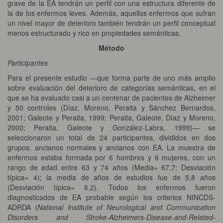
grave de la EA tendrán un perfil con una estructura diferente de
la de los enfermos leves. Además, aquellos enfermos que sufran
un nivel mayor de deterioro también tendrán un perfil conceptual
menos estructurado y rico en propiedades semánticas.
Método
Participantes
Para el presente estudio —que forma parte de uno más amplio
sobre evaluación del deterioro de categorías semánticas, en el
que se ha evaluado casi a un centenar de pacientes de Alzheimer
y 50 controles (Díaz, Moreno, Peraita y Sánchez Bernardos,
2001; Galeote y Peraita, 1999; Peraita, Galeote, Díaz y Moreno,
2000; Peraita, Galeote y González-Labra, 1999)— se
seleccionaron un total de 24 participantes, divididos en dos
grupos: ancianos normales y ancianos con EA. La muestra de
enfermos estaba formada por 6 hombres y 6 mujeres, con un
rango de edad entre 63 y 74 años (Media= 67,7; Desviación
típica= 4); la media de años de estudios fue de 5,8 años
(Desviación típica= 6,2). Todos los enfermos fueron
diagnosticados de EA probable según los criterios NINCDS-
ADRDA (
National Institute of Neurological and Communication
Disorders and Stroke-Alzheimers-Disease-and-Related-