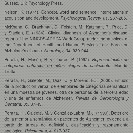
Sussex, UK: Psychology Press.
Nelson, K. (1974). Concept, word and sentence: interrelations in
acquisition and development.
Psychological Review, 81
, 267-285.
McKhann, G., Drachman, D., Folstein, M., Katzman, R., Price, D.
y Stadlan, E. (1984). Clinical diagnosis of Alzheimer’s disease:
report of the NINCDS-ADRDA Work Group under the auspices of
the Department of Health and Human Services Task Force on
Alzheimer’s disease.
Neurology, 34
, 939-944.
Peraita, H., Elosúa, R. y Linares, P. (1992).
Representación de
categorías naturales en niños ciegos de nacimiento
. Madrid:
Trotta.
Peraita, H., Galeote, M., Díaz, C. y Moreno, F.J. (2000). Estudio
de la producción verbal de ejemplares de categorías semánticas
en una muestra de jóvenes, otra de personas de la tercera edad
y una de enfermos de Alzheimer.
Revista de Gerontología
y
Geriatría, 35,
37-43.
Peraita, H., Galeote, M. y González-Labra, M.J. (1999). Deterioro
de la memoria semántica en pacientes de Alzheimer: evidencia a
partir de tareas de definición, clasificación y razonamiento
analógico.
Psicothema, 4,
917-937.