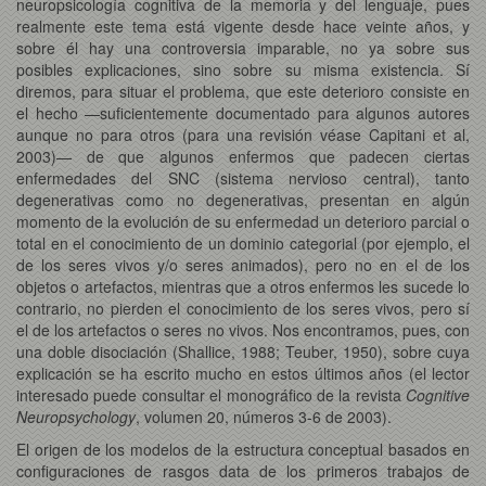
neuropsicología cognitiva de la memoria y del lenguaje, pues
realmente este tema está vigente desde hace veinte años, y
sobre él hay una controversia imparable, no ya sobre sus
posibles explicaciones, sino sobre su misma existencia. Sí
diremos, para situar el problema, que este deterioro consiste en
el hecho —suficientemente documentado para algunos autores
aunque no para otros (para una revisión véase Capitani et al,
2003)— de que algunos enfermos que padecen ciertas
enfermedades del SNC (sistema nervioso central), tanto
degenerativas como no degenerativas, presentan en algún
momento de la evolución de su enfermedad un deterioro parcial o
total en el conocimiento de un dominio categorial (por ejemplo, el
de los seres vivos y/o seres animados), pero no en el de los
objetos o artefactos, mientras que a otros enfermos les sucede lo
contrario, no pierden el conocimiento de los seres vivos, pero sí
el de los artefactos o seres no vivos. Nos encontramos, pues, con
una doble disociación (Shallice, 1988; Teuber, 1950), sobre cuya
explicación se ha escrito mucho en estos últimos años (el lector
interesado puede consultar el monográfico de la revista
Cognitive
Neuropsychology
, volumen 20, números 3-6 de 2003).
El origen de los modelos de la estructura conceptual basados en
configuraciones de rasgos data de los primeros trabajos de