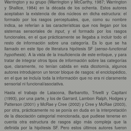
Warrington y su grupo (Warrington y McCarthy, 1987; Warrington
y Shallice, 1984) en la década de los ochenta. Estos autores
aceptaban la existencia de dos núcleos en dicha estructura: el
formado por los rasgos perceptuales, que, como su nombre
indica, se referían a las características que nos llegan por los
sistemas sensoriales de
input
, y el formado por los rasgos
funcionales, en el que prácticamente se llegaba a incluir todo el
resto de información sobre una categoría. Es lo que se ha
llamado en este tipo de literatura hipótesis SF (
senso-functional
hypothesis
). A la vista de la insuficiencia de este enfoque, y para
tratar de integrar otros tipos de información sobre las categorías
que, claramente, no tenían cabida en esta dicotomía, algunos
autores introdujeron un tercer bloque de rasgos: el enciclopédico,
en el que se incluía toda la información que no era ni claramente
sensorial ni funcional/asociativa.
Hasta el trabajo de Laiacona, Barbarotto, Trivelli y Capitani
(1993), por una parte, y los de Garrard, Lambon Ralph, Hodges y
Patterson (2001) y McRae y Cree (2002) y Cree y McRae (2003),
por otra, prácticamente no se ponía en duda en la interpretación
de la disociación categorial mencionada, que pudiese tenerse en
cuenta otra estructura de rasgos algo más compleja que la
definida por la hipótesis SF. Pero estos últimos autores fueron