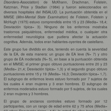
Disorders-Association
) de McKhann, Drachman, Folstein,
Katzman, Price y Stadlan (1984) y fueron seleccionados en
diversos hospitales del INSALUD. La puntuación obtenida en el
MMSE (
Mini-Mental State Examination
) de Folstein, Folstein y
McHugh (1975) estuvo comprendida entre 15 y 23 (Media= 18,4;
Desviación típica= 3). Ninguno de los enfermos mostraba
trastornos psiquiátricos, enfermedad médica, o cualquier otra
enfermedad neurológica que pudiera afectar la actuación
cognitiva. Además, todos eran hablantes-oyentes de castellano.
Este grupo fue dividido en dos, teniendo en cuenta la severidad
de la EA, de esta manera: un grupo de EA leve (N= 7) y otro
grupo de EA moderada (N= 5), en base a la puntuación obtenida
en el MMSE; el primer grupo obtuvo puntuaciones entre 20 y 23
(Media= 21,4; Desviación típica= 1,3) y el segundo grupo obtuvo
puntuaciones entre 15 y 19 (Media= 16,3; Desviación típica= 1,7).
El subgrupo de enfermos leves estuvo formado por 7 sujetos de
los cuales 4 eran mujeres y 3 eran hombres. El subgrupo de
enfermos moderados estuvo formado por 5 sujetos, de los cuales
2 eran mujeres y 3 hombres.
El grupo de ancianos controles estuvo formado por 12
participantes, con un rango de edad entre 62 y 75 años (Media=
67 años; Desviación típica= 4,5), la mitad de ellos hombres y la