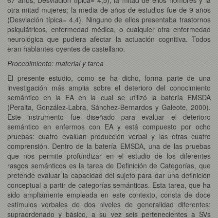
otra mitad mujeres; la media de años de estudios fue de 9 años
(Desviación típica= 4,4). Ninguno de ellos presentaba trastornos
psiquiátricos, enfermedad médica, o cualquier otra enfermedad
neurológica que pudiera afectar la actuación cognitiva. Todos
eran hablantes-oyentes de castellano.
Procedimiento: material y tarea
El presente estudio, como se ha dicho, forma parte de una
investigación más amplia sobre el deterioro del conocimiento
semántico en la EA en la cual se utilizó la batería EMSDA
(Peraita, González-Labra, Sánchez-Bernardos y Galeote, 2000).
Este instrumento fue diseñado para evaluar el deterioro
semántico en enfermos con EA y está compuesto por ocho
pruebas: cuatro evalúan producción verbal y las otras cuatro
comprensión. Dentro de la batería EMSDA, una de las pruebas
que nos permite profundizar en el estudio de los diferentes
rasgos semánticos es la tarea de Definición de Categorías, que
pretende evaluar la capacidad del sujeto para dar una definición
conceptual a partir de categorías semánticas. Esta tarea, que ha
sido ampliamente empleada en este contexto, consta de doce
estímulos verbales de dos niveles de generalidad diferentes:
supraordenado y básico, a su vez seis pertenecientes a SVs