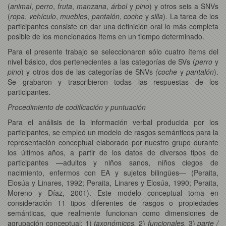
(
animal
,
perro
,
fruta
,
manzana
,
árbol
y
pino
) y otros seis a SNVs
(
ropa
,
vehículo
,
muebles
,
pantalón
,
coche
y
silla
). La tarea de los
participantes consiste en dar una definición oral lo más completa
posible de los mencionados ítems en un tiempo determinado.
Para el presente trabajo se seleccionaron sólo cuatro ítems del
nivel básico, dos pertenecientes a las categorías de SVs (
perro
y
pino
) y otros dos de las categorías de SNVs
(coche
y
pantalón
).
Se grabaron y trascribieron todas las respuestas de los
participantes.
Procedimiento de codificación y puntuación
Para el análisis de la información verbal producida por los
participantes, se empleó un modelo de rasgos semánticos para la
representación conceptual elaborado por nuestro grupo durante
los últimos años, a partir de los datos de diversos tipos de
participantes —adultos y niños sanos, niños ciegos de
nacimiento, enfermos con EA y sujetos bilingües— (Peraita,
Elosúa y Linares, 1992; Peraita, Linares y Elosúa, 1990; Peraita,
Moreno y Díaz, 2001). Este modelo conceptual toma en
consideración 11 tipos diferentes de rasgos o propiedades
semánticas, que realmente funcionan como dimensiones de
agrupación conceptual: 1)
taxonómicos,
2)
funcionales,
3)
parte /