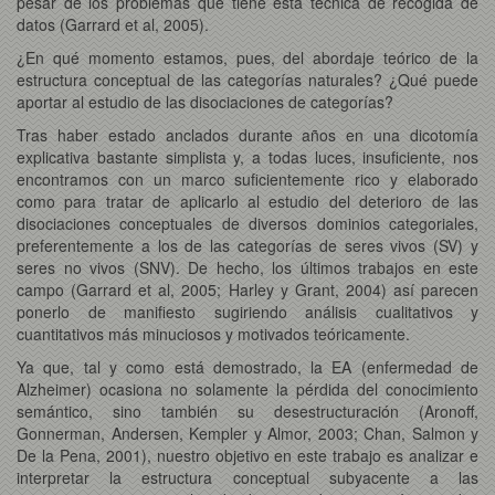
pesar de los problemas que tiene esta técnica de recogida de
datos (Garrard et al, 2005).
¿En qué momento estamos, pues, del abordaje teórico de la
estructura conceptual de las categorías naturales? ¿Qué puede
aportar al estudio de las disociaciones de categorías?
Tras haber estado anclados durante años en una dicotomía
explicativa bastante simplista y, a todas luces, insuficiente, nos
encontramos con un marco suficientemente rico y elaborado
como para tratar de aplicarlo al estudio del deterioro de las
disociaciones conceptuales de diversos dominios categoriales,
preferentemente a los de las categorías de seres vivos (SV) y
seres no vivos (SNV). De hecho, los últimos trabajos en este
campo (Garrard et al, 2005; Harley y Grant, 2004) así parecen
ponerlo de manifiesto sugiriendo análisis cualitativos y
cuantitativos más minuciosos y motivados teóricamente.
Ya que, tal y como está demostrado, la EA (enfermedad de
Alzheimer) ocasiona no solamente la pérdida del conocimiento
semántico, sino también su desestructuración (Aronoff,
Gonnerman, Andersen, Kempler y Almor, 2003; Chan, Salmon y
De la Pena, 2001), nuestro objetivo en este trabajo es analizar e
interpretar la estructura conceptual subyacente a las