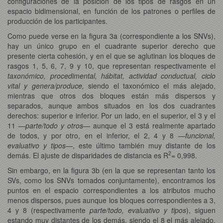
configuraciones de la posición de los tipos de rasgos en un
espacio bidimensional, en función de los patrones o perfiles de
producción de los participantes.
Como puede verse en la figura 3a (correspondiente a los SNVs),
hay un único grupo en el cuadrante superior derecho que
presente cierta cohesión, y en el que se aglutinan los bloques de
rasgos 1, 5, 6, 7, 9 y 10, que representan respectivamente el
taxonómico, procedimental, hábitat, actividad conductual, ciclo
vital y genera/produce,
siendo el taxonómico el más alejado,
mientras que otros dos bloques están más dispersos y
separados, aunque ambos situados en los dos cuadrantes
derechos: superior e inferior. Por un lado, en el superior, el 3 y el
11 —
parte/todo y otros
— aunque el 3 está realmente apartado
de todos, y por otro, en el inferior, el 2, 4 y 8 —
funcional,
evaluativo y tipos
—, este último también muy distante de los
2
demás. El ajuste de disparidades de distancia es R
= 0,998.
Sin embargo, en la figura 3b (en la que se representan tanto los
SVs, como los SNVs tomados conjuntamente),
encontramos los
puntos en el espacio correspondientes a los atributos mucho
menos dispersos, pues aunque los bloques correspondientes a 3,
4 y 8 (respectivamente
parte/todo, evaluativo y tipos
), siguen
estando muy distantes de los demás, siendo el 8 el más alejado,