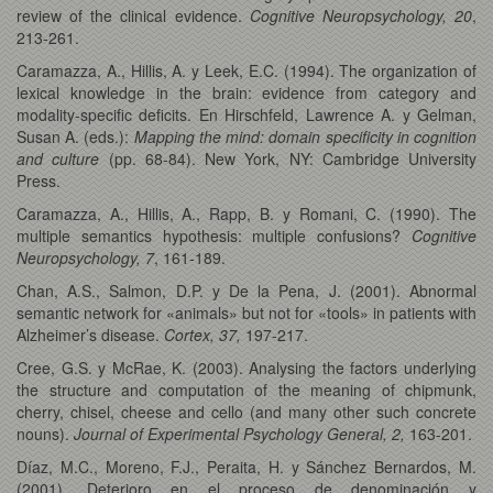
review of the clinical evidence.
Cognitive Neuropsychology, 20
,
213-261.
Caramazza, A., Hillis, A. y Leek, E.C. (1994). The organization of
lexical knowledge in the brain: evidence from category and
modality-specific deficits. En Hirschfeld, Lawrence A. y Gelman,
Susan A. (eds.):
Mapping the mind: domain specificity in cognition
and culture
(pp. 68-84). New York, NY: Cambridge University
Press.
Caramazza, A., Hillis, A., Rapp, B. y Romani, C. (1990). The
multiple semantics hypothesis: multiple confusions?
Cognitive
Neuropsychology, 7
, 161-189.
Chan, A.S., Salmon, D.P. y De la Pena, J. (2001). Abnormal
semantic network for «animals» but not for «tools» in patients with
Alzheimer’s disease.
Cortex, 37,
197-217.
Cree, G.S. y McRae, K. (2003). Analysing the factors underlying
the structure and computation of the meaning of chipmunk,
cherry, chisel, cheese and cello (and many other such concrete
nouns).
Journal of Experimental Psychology General, 2,
163-201.
Díaz, M.C., Moreno, F.J., Peraita, H. y Sánchez Bernardos, M.
(2001). Deterioro en el proceso de denominación y