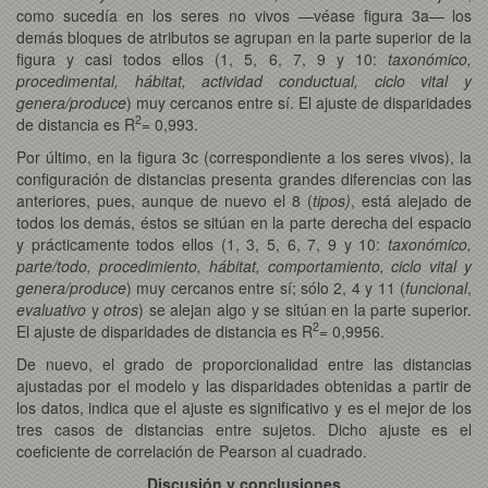
como sucedía en los seres no vivos —véase figura 3a—
los
demás bloques de atributos se agrupan en la parte superior de la
figura y casi todos ellos (1, 5, 6, 7, 9 y 10:
taxonómico,
procedimental, hábitat, actividad conductual, ciclo vital y
genera/produce
) muy cercanos entre sí. El ajuste de disparidades
2
de distancia es R
= 0,993.
Por último, en la figura 3c (correspondiente a los seres vivos), la
configuración de distancias presenta grandes diferencias con las
anteriores, pues, aunque de nuevo el 8 (
tipos)
, está alejado de
todos los demás, éstos se sitúan en la parte derecha del espacio
y prácticamente todos ellos (1, 3, 5, 6, 7, 9 y 10:
taxonómico,
parte/todo, procedimiento, hábitat, comportamiento, ciclo vital y
genera/produce
) muy cercanos entre sí; sólo 2, 4 y 11 (
funcional
,
evaluativo
y
otros
) se alejan algo y se sitúan en la parte superior.
2
El ajuste de disparidades de distancia es R
= 0,9956.
De nuevo, el grado de proporcionalidad entre las distancias
ajustadas por el modelo y las disparidades obtenidas a partir de
los datos, indica que el ajuste es significativo y es el mejor de los
tres casos de distancias entre sujetos. Dicho ajuste es el
coeficiente de correlación de Pearson al cuadrado.
Discusión y conclusiones