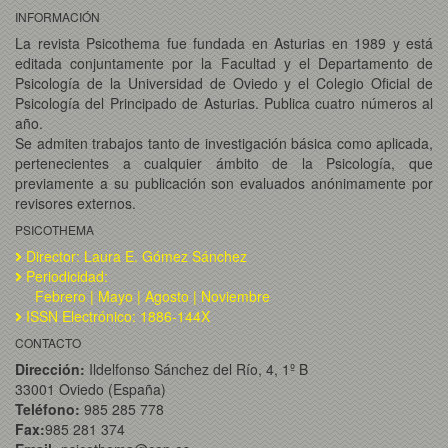
INFORMACIÓN
La revista Psicothema fue fundada en Asturias en 1989 y está
editada conjuntamente por la Facultad y el Departamento de
Psicología de la Universidad de Oviedo y el Colegio Oficial de
Psicología del Principado de Asturias. Publica cuatro números al
año.
Se admiten trabajos tanto de investigación básica como aplicada,
pertenecientes a cualquier ámbito de la Psicología, que
previamente a su publicación son evaluados anónimamente por
revisores externos.
PSICOTHEMA
Director: Laura E. Gómez Sánchez
Periodicidad:
Febrero | Mayo | Agosto | Noviembre
ISSN Electrónico: 1886-144X
CONTACTO
Dirección:
Ildelfonso Sánchez del Río, 4, 1º B
33001 Oviedo (España)
Teléfono:
985 285 778
Fax:
985 281 374