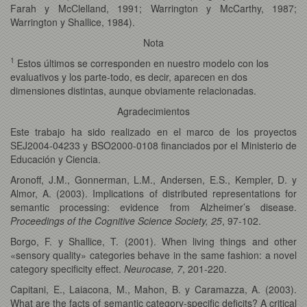
Farah y McClelland, 1991; Warrington y McCarthy, 1987;
Warrington y Shallice, 1984).
Nota
1
Estos últimos se corresponden en nuestro modelo con los
evaluativos y los parte-todo, es decir, aparecen en dos
dimensiones distintas, aunque obviamente relacionadas.
Agradecimientos
Este trabajo ha sido realizado en el marco de los proyectos
SEJ2004-04233 y BSO2000-0108 financiados por el Ministerio de
Educación y Ciencia.
Aronoff, J.M., Gonnerman, L.M., Andersen, E.S., Kempler, D. y
Almor, A. (2003). Implications of distributed representations for
semantic processing: evidence from Alzheimer’s disease.
Proceedings of the Cognitive Science Society, 25
, 97-102.
Borgo, F. y Shallice, T. (2001). When living things and other
«sensory quality» categories behave in the same fashion: a novel
category specificity effect.
Neurocase, 7
, 201-220.
Capitani, E., Laiacona, M., Mahon, B. y Caramazza, A. (2003).
What are the facts of semantic category-specific deficits? A critical