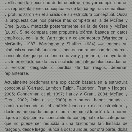
verificando la necesidad de introducir una mayor complejidad en
las representaciones conceptuales de las categorías semánticas,
y profundizaron en el análisis de su estructura conceptual. Quizá
la propuesta que nos parece más completa es la de McRae y
Cree (2002), matizada posteriormente en la de Cree y McRae
(2003). Si se compara esta propuesta teórica, basada en datos
empíricos, con la de Warrington y colaboradores (Warrington y
McCarthy, 1987; Warrington y Shallice, 1984) —al menos su
hipótesis sensorial/ funcional— nos encontramos con dos marcos
conceptuales que poco tienen que ver y, por tanto, la mayoría de
las interpretaciones de las disociaciones categoriales basadas en
la erosión, desgaste o pérdida de los rasgos, deberían
replantearse.
Actualmente predomina una explicación basada en la estructura
conceptual (Garrard, Lambon Ralph, Patterson, Pratt y Hodges,
2005; Gonnerman et al, 1997; Harley y Grant, 2004; McRae y
Cree, 2002; Tyler et al, 2000) que parece haber tomado el
camino adecuado en el análisis teórico de dicha estructura, y
decimos adecuado porque toma en consideración la enorme
riqueza subyacente al conocimiento conceptual de las categorías,
que no puede ser reducida a una taxonomía tan limitada de
rasgos y, desde luego, nunca a dos; aunque, por otra parte, dicha