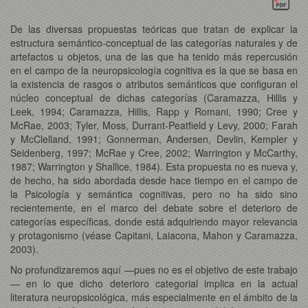
De las diversas propuestas teóricas que tratan de explicar la
estructura semántico-conceptual de las categorías naturales y de
artefactos u objetos, una de las que ha tenido más repercusión
en el campo de la neuropsicología cognitiva es la que se basa en
la existencia de rasgos o atributos semánticos que configuran el
núcleo conceptual de dichas categorías (Caramazza, Hillis y
Leek, 1994; Caramazza, Hillis, Rapp y Romani, 1990; Cree y
McRae, 2003; Tyler, Moss, Durrant-Peatfield y Levy, 2000; Farah
y McClelland, 1991; Gonnerman, Andersen, Devlin, Kempler y
Seidenberg, 1997; McRae y Cree, 2002; Warrington y McCarthy,
1987; Warrington y Shallice, 1984). Esta propuesta no es nueva y,
de hecho, ha sido abordada desde hace tiempo en el campo de
la Psicología y semántica cognitivas, pero no ha sido sino
recientemente, en el marco del debate sobre el deterioro de
categorías específicas, donde está adquiriendo mayor relevancia
y protagonismo (véase Capitani, Laiacona, Mahon y Caramazza,
2003).
No profundizaremos aquí —pues no es el objetivo de este trabajo
— en lo que dicho deterioro categorial implica en la actual
literatura neuropsicológica, más especialmente en el ámbito de la