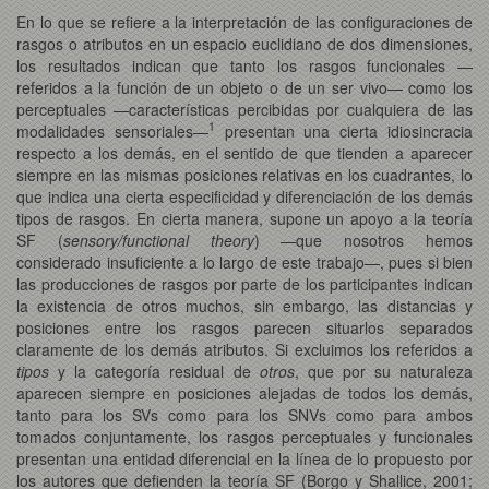
En lo que se refiere a la interpretación de las configuraciones de
rasgos o atributos en un espacio euclidiano de dos dimensiones,
los resultados indican que tanto los rasgos funcionales —
referidos a la función de un objeto o de un ser vivo— como los
perceptuales —características percibidas por cualquiera de las
1
modalidades sensoriales—
presentan una cierta idiosincracia
respecto a los demás, en el sentido de que tienden a aparecer
siempre en las mismas posiciones relativas en los cuadrantes, lo
que indica una cierta especificidad y diferenciación de los demás
tipos de rasgos. En cierta manera, supone un apoyo a la teoría
SF (
sensory/functional theory
) —que nosotros hemos
considerado insuficiente a lo largo de este trabajo—, pues si bien
las producciones de rasgos por parte de los participantes indican
la existencia de otros muchos, sin embargo, las distancias y
posiciones entre los rasgos parecen situarlos separados
claramente de los demás atributos. Si excluimos los referidos a
tipos
y la categoría residual de
otros
, que por su naturaleza
aparecen
siempre en posiciones alejadas de todos los demás,
tanto para los SVs como para los SNVs como para ambos
tomados conjuntamente, los rasgos perceptuales y funcionales
presentan una entidad diferencial en la línea de lo propuesto por
los autores que defienden la teoría SF (Borgo y Shallice, 2001;