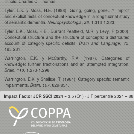
Illinois: Charles C. Thomas.
Tyler, L.K. y Moss, H.E. (1998). Going, going, gone…? Implicit
and explicit tests of conceptual knowledge in a longitudinal study
of semantic dementia.
Neuropsychologia
,
36,
1.313-1.323.
Tyler, L.K., Moss, H.E., Durrant-Peatfield, M.R. y Levy, P (2000).
Conceptual structure and the structure of concepts: a distributed
account of category-specific deficits.
Brain and Language, 75
,
195-231.
Warrington, E.K. y McCarthy, R.A. (1987). Categories of
knowledge: further fractionations and an attempted integration.
Brain, 110
, 1.273-1.296.
Warrington, E.K. y Shallice, T. (1984). Category specific semantic
impairments.
Brain, 107
, 829-854.
Impact Factor JCR SSCI 2024
= 3.5 (Q1) · JIF percentile 2024 = 88