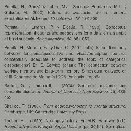
Peraita, H., González-Labra, M.J., Sánchez Bernardos, M.L. y
Galeote, M. (2000). Batería de evaluación de la memoria
semántica en Alzheimer.
Psicothema, 12
, 192-200.
Peraita, H., Linares, P. y Elosúa, R. (1990). Conceptual
representation: thoughts and suggestions form data on a sample
of blind subjects.
Actas cognitiva, 90
, 851-856.
Peraita, H., Moreno, F.J. y Díaz, C. (2001, Julio). Is the dichotomy
between functional/associative and visual/perceptual features
conceptually adequate to address the topic of categorical
dissociations? En E. Service (chair): The connection between
working memory and long-term memory. Simpsioum realizado en
el III Congreso de Memoria ICON, Valencia, España.
Sartori, G. y Lombardi, L. (2004). Semantic relevance and
semantic disorders.
Journal of Cognitive Neuroscience, 16,
439-
452.
Shallice, T. (1988).
From neuropsychology to mental structure.
Cambridge, UK: Cambridge University Press.
Teuber, H.L. (1950). Neuropsychology. En M.R. Harrover (ed.):
Recent advances in psychological testing
(pp. 30-52). Springfield,