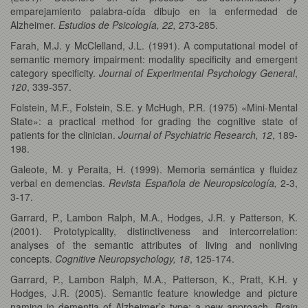
emparejamiento palabra-oída dibujo en la enfermedad de
Alzheimer.
Estudios de Psicología, 22,
273-285.
Farah, M.J. y McClelland, J.L. (1991). A computational model of
semantic memory impairment: modality specificity and emergent
category specificity.
Journal of Experimental Psychology General
,
120
, 339-357.
Folstein, M.F., Folstein, S.E. y McHugh, P.R. (1975) «Mini-Mental
State»: a practical method for grading the cognitive state of
patients for the clinician.
Journal of Psychiatric Research, 12
, 189-
198.
Galeote, M. y Peraita, H. (1999). Memoria semántica y fluidez
verbal en demencias.
Revista Española de Neuropsicología,
2-3,
3-17.
Garrard, P., Lambon Ralph, M.A., Hodges, J.R. y Patterson, K.
(2001). Prototypicality, distinctiveness and intercorrelation:
analyses of the semantic attributes of living and nonliving
concepts.
Cognitive Neuropsychology, 18
, 125-174.
Garrard, P., Lambon Ralph, M.A., Patterson, K., Pratt, K.H. y
Hodges, J.R. (2005). Semantic feature knowledge and picture
naming in dementia of Alzheimer’s type: a new approach.
Brain