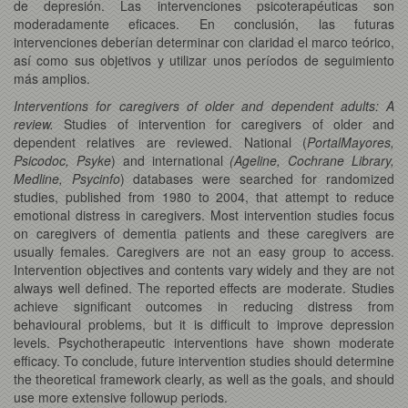
de depresión. Las intervenciones psicoterapéuticas son
moderadamente eficaces. En conclusión, las futuras
intervenciones deberían determinar con claridad el marco teórico,
así como sus objetivos y utilizar unos períodos de seguimiento
más amplios.
Interventions for caregivers of older and dependent adults: A
review.
Studies of intervention for caregivers of older and
dependent relatives are reviewed. National (
PortalMayores,
Psicodoc, Psyke
) and international
(Ageline, Cochrane Library,
Medline, Psycinfo
) databases were searched for randomized
studies, published from 1980 to 2004, that attempt to reduce
emotional distress in caregivers. Most intervention studies focus
on caregivers of dementia patients and these caregivers are
usually females. Caregivers are not an easy group to access.
Intervention objectives and contents vary widely and they are not
always well defined. The reported effects are moderate. Studies
achieve significant outcomes in reducing distress from
behavioural problems, but it is difficult to improve depression
levels. Psychotherapeutic interventions have shown moderate
efficacy. To conclude, future intervention studies should determine
the theoretical framework clearly, as well as the goals, and should
use more extensive followup periods.