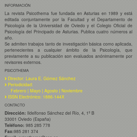
INFORMACIÓN
La revista Psicothema fue fundada en Asturias en 1989 y está
editada conjuntamente por la Facultad y el Departamento de
Psicología de la Universidad de Oviedo y el Colegio Oficial de
Psicología del Principado de Asturias. Publica cuatro números al
año.
Se admiten trabajos tanto de investigación básica como aplicada,
pertenecientes a cualquier ámbito de la Psicología, que
previamente a su publicación son evaluados anónimamente por
revisores externos.
PSICOTHEMA
Director: Laura E. Gómez Sánchez
Periodicidad:
Febrero | Mayo | Agosto | Noviembre
ISSN Electrónico: 1886-144X
CONTACTO
Dirección:
Ildelfonso Sánchez del Río, 4, 1º B
33001 Oviedo (España)
Teléfono:
985 285 778
Fax:
985 281 374