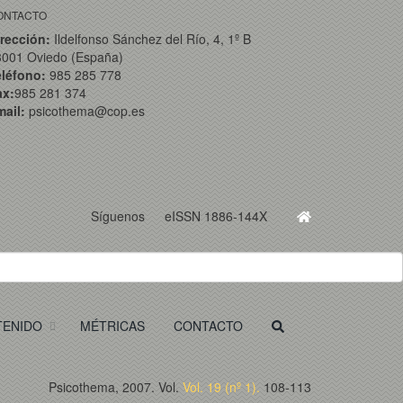
ONTACTO
rección:
Ildelfonso Sánchez del Río, 4, 1º B
3001 Oviedo (España)
eléfono:
985 285 778
ax:
985 281 374
ail:
psicothema@cop.es
Síguenos
eISSN 1886-144X
TENIDO
MÉTRICAS
CONTACTO
Psicothema, 2007. Vol.
Vol. 19 (nº 1).
108-113