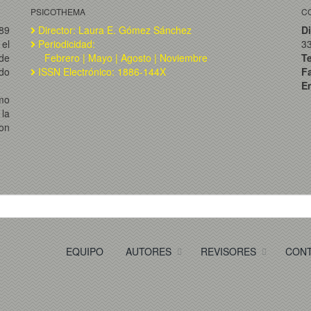
PSICOTHEMA
C
989
Director: Laura E. Gómez Sánchez
Di
el
Periodicidad:
3
de
Febrero | Mayo | Agosto | Noviembre
T
ado
ISSN Electrónico: 1886-144X
F
Em
omo
la
on
EQUIPO
AUTORES
REVISORES
CON