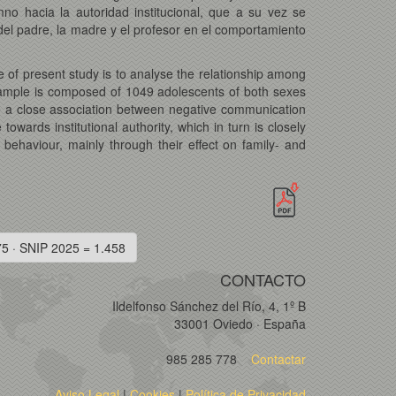
mno hacia la autoridad institucional, que a su vez se
del padre, la madre y el profesor en el comportamiento
 of present study is to analyse the relationship among
he sample is composed of 1049 adolescents of both sexes
ate a close association between negative communication
owards institutional authority, which in turn is closely
t behaviour, mainly through their effect on family- and
75 · SNIP 2025 = 1.458
CONTACTO
Ildelfonso Sánchez del Río, 4, 1º B
33001 Oviedo · España
985 285 778
Contactar
Aviso Legal
|
Cookies
|
Política de Privacidad