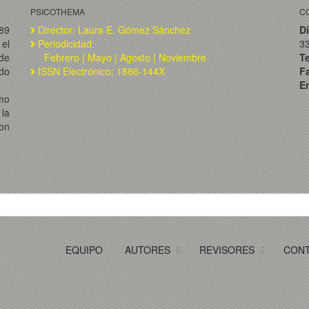
PSICOTHEMA
C
989
Director: Laura E. Gómez Sánchez
Di
el
Periodicidad:
3
de
Febrero | Mayo | Agosto | Noviembre
T
ado
ISSN Electrónico: 1886-144X
F
Em
omo
la
on
EQUIPO
AUTORES
REVISORES
CON