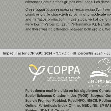
diferencias entre ambos grupos evaluados. Los datos no
Cross-linguistic assessment of verbal production from
cognitive profile characterised by mild to moderate ment
and narrative production. In this study, verbal perfo
were low in Verbal IQ, as in Performance IQ. Narrat
and there was no difference between both groups. We co
Impact Factor JCR SSCI 2024
= 3.5 (Q1) · JIF percentile 2024 = 88
Psicothema está incluida en los siguientes Centr
Social Sciences Citation Index (WOS), Scopus, Go
Search Premier, PubMed, PsycINFO, IBECS, Redine
Online, Periodicals Index Online, MEDLINE, EMBA
Rebiun, DOAJ, & Crossref.