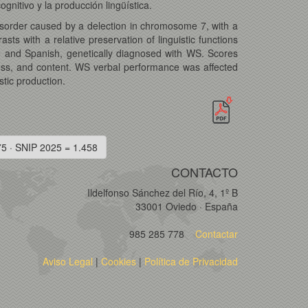
gnitivo y la producción lingüística.
sorder caused by a delection in chromosome 7, with a
asts with a relative preservation of linguistic functions
 and Spanish, genetically diagnosed with WS. Scores
ess, and content. WS verbal performance was affected
tic production.
75 · SNIP 2025 = 1.458
CONTACTO
Ildelfonso Sánchez del Río, 4, 1º B
33001 Oviedo · España
985 285 778
Contactar
Aviso Legal
|
Cookies
|
Política de Privacidad