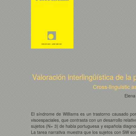
Valoración interlingüística de la
Cross-linguistic 
Elena
El síndrome de Williams es un trastorno causado por 
visoespaciales, que contrasta con un desarrollo relativ
sujetos (N= 3) de habla portuguesa y española diagno
La tarea narrativa muestra que los sujetos con SW son