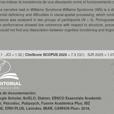
s indican la inexistencia de una disociación entre el funcionamiento co
 a narrative task in Williams Syndrome.
Williams Syndrome (WS) is a di
al deficiency and difficulties in visual-spatial processing, which contr
rmance was analysed in two groups of participants (
N
= 3), Portuguese
ive performance showed low coherence with respect to structure, proc
uld not find any dissociation between cognitive functioning and linguis
.1 · JCI = 1.32 |
CiteScore SCOPUS 2025
= 7.3 (Q1) · SJR 2025 = 1.0
os de documentación:
ogle Scholar, SciELO, Dialnet, EBSCO Essentials Academic
t, Psicodoc, Pubpsych, Fuente Académica Plus, IBZ
SE, ERIH PLUS, Latindex, MIAR, CARHUS Plus+ 2018,