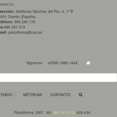
ONTACTO
rección:
Ildelfonso Sánchez del Río, 4, 1º B
3001 Oviedo (España)
eléfono:
985 285 778
ax:
985 281 374
ail:
psicothema@cop.es
Síguenos
eISSN 1886-144X
TENIDO
MÉTRICAS
CONTACTO
Psicothema, 2007. Vol.
Vol. 19 (nº 3).
428-434