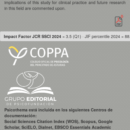
implications of this study for clinical practice and future research
in this field are commented upon.
Impact Factor JCR SSCI 2024
= 3.5 (Q1) · JIF percentile 2024 = 88
Psicothema está incluida en los siguientes Centros de
documentación:
Social Sciences Citation Index (WOS), Scopus, Google
Scholar, SciELO, Dialnet, EBSCO Essentials Academic