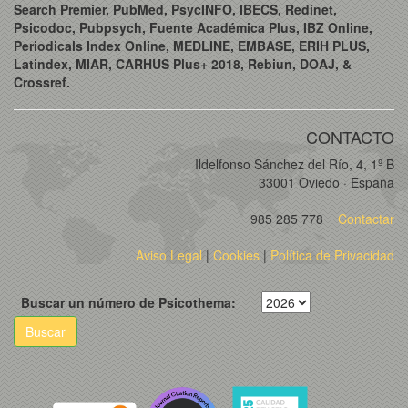
Search Premier, PubMed, PsycINFO, IBECS, Redinet,
Psicodoc, Pubpsych, Fuente Académica Plus, IBZ Online,
Periodicals Index Online, MEDLINE, EMBASE, ERIH PLUS,
Latindex, MIAR, CARHUS Plus+ 2018, Rebiun, DOAJ, &
Crossref.
CONTACTO
Ildelfonso Sánchez del Río, 4, 1º B
33001 Oviedo · España
985 285 778
Contactar
Aviso Legal
|
Cookies
|
Política de Privacidad
Buscar un número de Psicothema:
Buscar