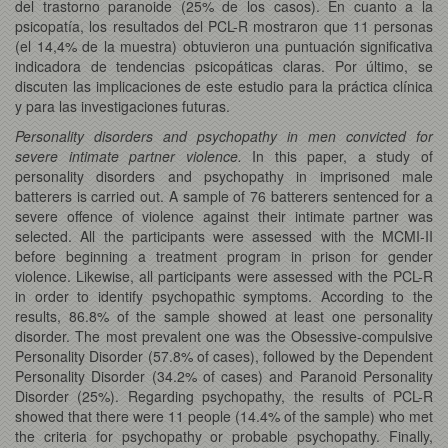
del trastorno paranoide (25% de los casos). En cuanto a la
psicopatía, los resultados del PCL-R mostraron que 11 personas
(el 14,4% de la muestra) obtuvieron una puntuación significativa
indicadora de tendencias psicopáticas claras. Por último, se
discuten las implicaciones de este estudio para la práctica clínica
y para las investigaciones futuras.
Personality disorders and psychopathy in men convicted for
severe intimate partner violence.
In this paper, a study of
personality disorders and psychopathy in imprisoned male
batterers is carried out. A sample of 76 batterers sentenced for a
severe offence of violence against their intimate partner was
selected. All the participants were assessed with the MCMI-II
before beginning a treatment program in prison for gender
violence. Likewise, all participants were assessed with the PCL-R
in order to identify psychopathic symptoms. According to the
results, 86.8% of the sample showed at least one personality
disorder. The most prevalent one was the Obsessive-compulsive
Personality Disorder (57.8% of cases), followed by the Dependent
Personality Disorder (34.2% of cases) and Paranoid Personality
Disorder (25%). Regarding psychopathy, the results of PCL-R
showed that there were 11 people (14.4% of the sample) who met
the criteria for psychopathy or probable psychopathy. Finally,