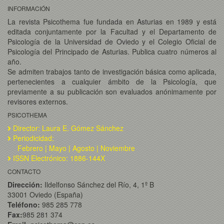
INFORMACIÓN
La revista Psicothema fue fundada en Asturias en 1989 y está
editada conjuntamente por la Facultad y el Departamento de
Psicología de la Universidad de Oviedo y el Colegio Oficial de
Psicología del Principado de Asturias. Publica cuatro números al
año.
Se admiten trabajos tanto de investigación básica como aplicada,
pertenecientes a cualquier ámbito de la Psicología, que
previamente a su publicación son evaluados anónimamente por
revisores externos.
PSICOTHEMA
Director: Laura E. Gómez Sánchez
Periodicidad:
Febrero | Mayo | Agosto | Noviembre
ISSN Electrónico: 1886-144X
CONTACTO
Dirección:
Ildelfonso Sánchez del Río, 4, 1º B
33001 Oviedo (España)
Teléfono:
985 285 778
Fax:
985 281 374