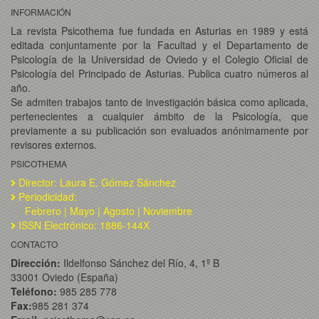
INFORMACIÓN
La revista Psicothema fue fundada en Asturias en 1989 y está
editada conjuntamente por la Facultad y el Departamento de
Psicología de la Universidad de Oviedo y el Colegio Oficial de
Psicología del Principado de Asturias. Publica cuatro números al
año.
Se admiten trabajos tanto de investigación básica como aplicada,
pertenecientes a cualquier ámbito de la Psicología, que
previamente a su publicación son evaluados anónimamente por
revisores externos.
PSICOTHEMA
Director: Laura E. Gómez Sánchez
Periodicidad:
Febrero | Mayo | Agosto | Noviembre
ISSN Electrónico: 1886-144X
CONTACTO
Dirección:
Ildelfonso Sánchez del Río, 4, 1º B
33001 Oviedo (España)
Teléfono:
985 285 778
Fax:
985 281 374