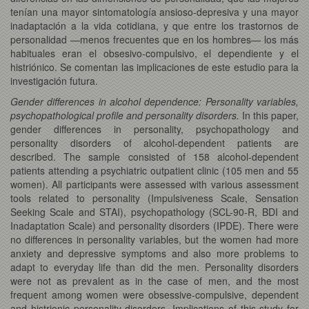
tenían una mayor sintomatología ansioso-depresiva y una mayor
inadaptación a la vida cotidiana, y que entre los trastornos de
personalidad —menos frecuentes que en los hombres— los más
habituales eran el obsesivo-compulsivo, el dependiente y el
histriónico. Se comentan las implicaciones de este estudio para la
investigación futura.
Gender differences in alcohol dependence: Personality variables,
psychopathological profile and personality disorders.
In this paper,
gender differences in personality, psychopathology and
personality disorders of alcohol-dependent patients are
described. The sample consisted of 158 alcohol-dependent
patients attending a psychiatric outpatient clinic (105 men and 55
women). All participants were assessed with various assessment
tools related to personality (Impulsiveness Scale, Sensation
Seeking Scale and STAI), psychopathology (SCL-90-R, BDI and
Inadaptation Scale) and personality disorders (IPDE). There were
no differences in personality variables, but the women had more
anxiety and depressive symptoms and also more problems to
adapt to everyday life than did the men. Personality disorders
were not as prevalent as in the case of men, and the most
frequent among women were obsessive-compulsive, dependent
and histrionic personality disorders. Implications of this study for