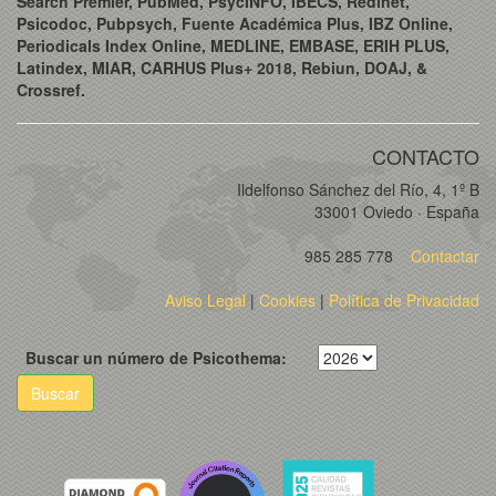
Search Premier, PubMed, PsycINFO, IBECS, Redinet,
Psicodoc, Pubpsych, Fuente Académica Plus, IBZ Online,
Periodicals Index Online, MEDLINE, EMBASE, ERIH PLUS,
Latindex, MIAR, CARHUS Plus+ 2018, Rebiun, DOAJ, &
Crossref.
CONTACTO
Ildelfonso Sánchez del Río, 4, 1º B
33001 Oviedo · España
985 285 778
Contactar
Aviso Legal
|
Cookies
|
Política de Privacidad
Buscar un número de Psicothema:
Buscar