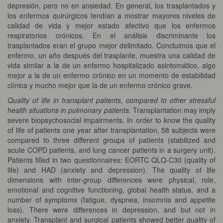
depresión, pero no en ansiedad. En general, los trasplantados y
los enfermos quirúrgicos tendían a mostrar mayores niveles de
calidad de vida y mejor estado afectivo que los enfermos
respiratorios crónicos. En el análisis discriminante los
trasplantados eran el grupo mejor delimitado. Concluimos que el
enfermo, un año después del trasplante, muestra una calidad de
vida similar a la de un enfermo hospitalizado asintomático, algo
mejor a la de un enfermo crónico en un momento de estabilidad
clínica y mucho mejor que la de un enfermo crónico grave.
Quality of life in transplant patients, compared to other stressful
health situations in pulmonary patients.
Transplantation may imply
severe biopsychosocial impairments. In order to know the quality
of life of patients one year after transplantation, 58 subjects were
compared to three different groups of patients (stabilized and
acute COPD patients, and lung cancer patients in a surgery unit).
Patients filled in two questionnaires: EORTC QLQ-C30 (quality of
life) and HAD (anxiety and depression). The quality of life
dimensions with inter-group differences were physical, role,
emotional and cognitive functioning, global health status, and a
number of symptoms (fatigue, dyspnea, insomnia and appetite
loss). There were differences in depression, and but not in
anxiety. Transplant and surgical patients showed better quality of