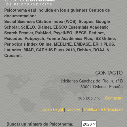
Psicothema está incluida en los siguientes Centros de
documentación:
Social Sciences Citation Index (WOS), Scopus, Google
Scholar, SciELO, Dialnet, EBSCO Essentials Academic
Search Premier, PubMed, PsycINFO, IBECS, Redinet,
Psicodoc, Pubpsych, Fuente Académica Plus, IBZ Online,
Periodicals Index Online, MEDLINE, EMBASE, ERIH PLUS,
Latindex, MIAR, CARHUS Plus+ 2018, Rebiun, DOAJ, &
Crossref.
CONTACTO
Ildelfonso Sánchez del Río, 4, 1º B
33001 Oviedo · España
985 285 778
Contactar
Aviso Legal
|
Cookies
|
Política de Privacidad
Buscar un número de Psicothema: