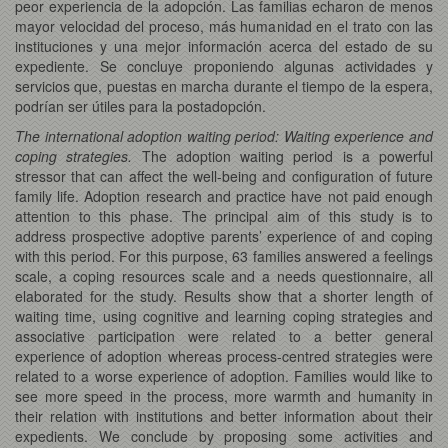
peor experiencia de la adopción. Las familias echaron de menos
mayor velocidad del proceso, más humanidad en el trato con las
instituciones y una mejor información acerca del estado de su
expediente. Se concluye proponiendo algunas actividades y
servicios que, puestas en marcha durante el tiempo de la espera,
podrían ser útiles para la postadopción.
The international adoption waiting period: Waiting experience and
coping strategies.
The adoption waiting period is a powerful
stressor that can affect the well-being and configuration of future
family life. Adoption research and practice have not paid enough
attention to this phase. The principal aim of this study is to
address prospective adoptive parents’ experience of and coping
with this period. For this purpose, 63 families answered a feelings
scale, a coping resources scale and a needs questionnaire, all
elaborated for the study. Results show that a shorter length of
waiting time, using cognitive and learning coping strategies and
associative participation were related to a better general
experience of adoption whereas process-centred strategies were
related to a worse experience of adoption. Families would like to
see more speed in the process, more warmth and humanity in
their relation with institutions and better information about their
expedients. We conclude by proposing some activities and