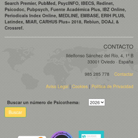
Search Premier, PubMed, PsycINFO, IBECS, Redinet,
Psicodoc, Pubpsych, Fuente Académica Plus, IBZ Online,
Periodicals Index Online, MEDLINE, EMBASE, ERIH PLUS,
Latindex, MIAR, CARHUS Plus+ 2018, Rebiun, DOAJ, &
Crossref.
CONTACTO
Ildelfonso Sánchez del Río, 4, 1º B
33001 Oviedo · España
985 285 778
Contactar
Aviso Legal
|
Cookies
|
Política de Privacidad
Buscar un número de Psicothema:
Buscar