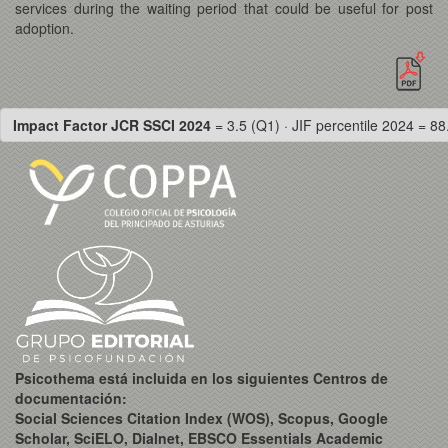
services during the waiting period that could be useful for post
adoption.
Impact Factor JCR SSCI 2024
= 3.5 (Q1) · JIF percentile 2024 = 88
Psicothema está incluida en los siguientes Centros de
documentación:
Social Sciences Citation Index (WOS), Scopus, Google
Scholar, SciELO, Dialnet, EBSCO Essentials Academic