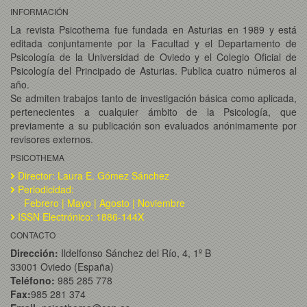
INFORMACIÓN
La revista Psicothema fue fundada en Asturias en 1989 y está
editada conjuntamente por la Facultad y el Departamento de
Psicología de la Universidad de Oviedo y el Colegio Oficial de
Psicología del Principado de Asturias. Publica cuatro números al
año.
Se admiten trabajos tanto de investigación básica como aplicada,
pertenecientes a cualquier ámbito de la Psicología, que
previamente a su publicación son evaluados anónimamente por
revisores externos.
PSICOTHEMA
Director: Laura E. Gómez Sánchez
Periodicidad:
Febrero | Mayo | Agosto | Noviembre
ISSN Electrónico: 1886-144X
CONTACTO
Dirección:
Ildelfonso Sánchez del Río, 4, 1º B
33001 Oviedo (España)
Teléfono:
985 285 778
Fax:
985 281 374