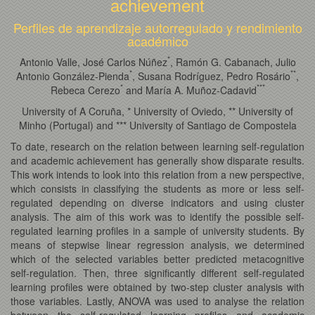
achievement
Perfiles de aprendizaje autorregulado y rendimiento
académico
*
Antonio Valle, José Carlos Núñez
, Ramón G. Cabanach, Julio
*
*
*
Antonio González-Pienda
, Susana Rodríguez, Pedro Rosário
,
*
*
*
*
Rebeca Cerezo
and María A. Muñoz-Cadavid
University of A Coruña, * University of Oviedo, ** University of
Minho (Portugal) and *** University of Santiago de Compostela
To date, research on the relation between learning self-regulation
and academic achievement has generally show disparate results.
This work intends to look into this relation from a new perspective,
which consists in classifying the students as more or less self-
regulated depending on diverse indicators and using cluster
analysis. The aim of this work was to identify the possible self-
regulated learning profiles in a sample of university students. By
means of stepwise linear regression analysis, we determined
which of the selected variables better predicted metacognitive
self-regulation. Then, three significantly different self-regulated
learning profiles were obtained by two-step cluster analysis with
those variables. Lastly, ANOVA was used to analyse the relation
between the self-regulated learning profiles and academic