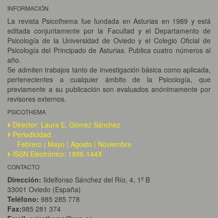
INFORMACIÓN
La revista Psicothema fue fundada en Asturias en 1989 y está
editada conjuntamente por la Facultad y el Departamento de
Psicología de la Universidad de Oviedo y el Colegio Oficial de
Psicología del Principado de Asturias. Publica cuatro números al
año.
Se admiten trabajos tanto de investigación básica como aplicada,
pertenecientes a cualquier ámbito de la Psicología, que
previamente a su publicación son evaluados anónimamente por
revisores externos.
PSICOTHEMA
Director: Laura E. Gómez Sánchez
Periodicidad:
Febrero | Mayo | Agosto | Noviembre
ISSN Electrónico: 1886-144X
CONTACTO
Dirección:
Ildelfonso Sánchez del Río, 4, 1º B
33001 Oviedo (España)
Teléfono:
985 285 778
Fax:
985 281 374