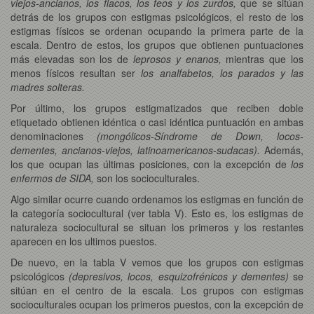
viejos-ancianos, los flacos, los feos y los zurdos,
que se sitúan
detrás de los grupos con estigmas psicológicos, el resto de los
estigmas físicos se ordenan ocupando la primera parte de la
escala. Dentro de estos, los grupos que obtienen puntuaciones
más elevadas son los de
leprosos y enanos,
mientras que los
menos físicos resultan ser
los analfabetos, los parados y las
madres solteras.
Por último, los grupos estigmatizados que reciben doble
etiquetado obtienen idéntica o casi idéntica puntuación en ambas
denominaciones
(mongólicos-Síndrome de Down, locos-
dementes, ancianos-viejos, latinoamericanos-sudacas).
Además,
los que ocupan las últimas posiciones, con la excepción de
los
enfermos de SIDA,
son los socioculturales.
Algo similar ocurre cuando ordenamos los estigmas en función de
la categoría sociocultural (ver tabla V). Esto es, los estigmas de
naturaleza sociocultural se situan los primeros y los restantes
aparecen en los ultimos puestos.
De nuevo, en la tabla V vemos que los grupos con estigmas
psicológicos
(depresivos, locos, esquizofrénicos y dementes)
se
sitúan en el centro de la escala. Los grupos con estigmas
socioculturales ocupan los primeros puestos, con la excepción de