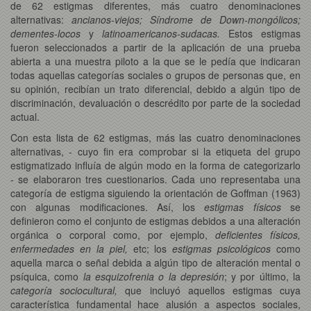
de 62 estigmas diferentes, más cuatro denominaciones
alternativas:
ancianos-viejos; Síndrome de Down-mongólicos;
dementes-locos
y
latinoamericanos-sudacas.
Estos estigmas
fueron seleccionados a partir de la aplicación de una prueba
abierta a una muestra piloto a la que se le pedía que indicaran
todas aquellas categorías sociales o grupos de personas que, en
su opinión, recibían un trato diferencial, debido a algún tipo de
discriminación, devaluación o descrédito por parte de la sociedad
actual.
Con esta lista de 62 estigmas, más las cuatro denominaciones
alternativas, - cuyo fin era comprobar si la etiqueta del grupo
estigmatizado influía de algún modo en la forma de categorizarlo
- se elaboraron tres cuestionarios. Cada uno representaba una
categoría de estigma siguiendo la orientación de Goffman (1963)
con algunas modificaciones. Así, los
estigmas físicos
se
definieron como el conjunto de estigmas debidos a una alteración
orgánica o corporal como, por ejemplo,
deficientes físicos,
enfermedades en la piel,
etc; los
estigmas psicológicos
como
aquella marca o señal debida a algún tipo de alteración mental o
psíquica, como
la esquizofrenia o la depresión
; y por último, la
categoría sociocultural,
que incluyó aquellos estigmas cuya
característica fundamental hace alusión a aspectos sociales,