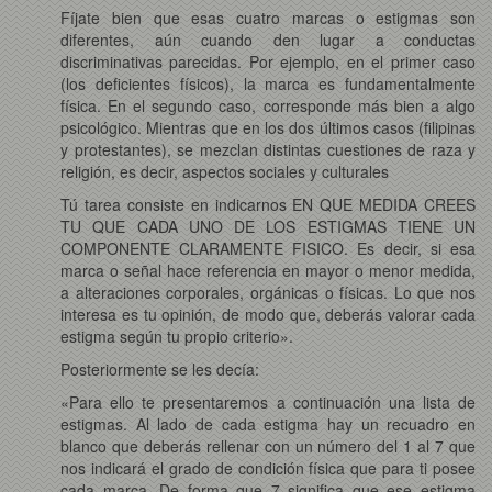
Fíjate bien que esas cuatro marcas o estigmas son
diferentes, aún cuando den lugar a conductas
discriminativas parecidas. Por ejemplo, en el primer caso
(los deficientes físicos), la marca es fundamentalmente
física. En el segundo caso, corresponde más bien a algo
psicológico. Mientras que en los dos últimos casos (filipinas
y protestantes), se mezclan distintas cuestiones de raza y
religión, es decir, aspectos sociales y culturales
Tú tarea consiste en indicarnos EN QUE MEDIDA CREES
TU QUE CADA UNO DE LOS ESTIGMAS TIENE UN
COMPONENTE CLARAMENTE FISICO. Es decir, si esa
marca o señal hace referencia en mayor o menor medida,
a alteraciones corporales, orgánicas o físicas. Lo que nos
interesa es tu opinión, de modo que, deberás valorar cada
estigma según tu propio criterio».
Posteriormente se les decía:
«Para ello te presentaremos a continuación una lista de
estigmas. Al lado de cada estigma hay un recuadro en
blanco que deberás rellenar con un número del 1 al 7 que
nos indicará el grado de condición física que para ti posee
cada marca. De forma que 7 significa que ese estigma