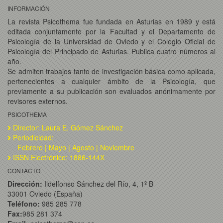
INFORMACIÓN
La revista Psicothema fue fundada en Asturias en 1989 y está
editada conjuntamente por la Facultad y el Departamento de
Psicología de la Universidad de Oviedo y el Colegio Oficial de
Psicología del Principado de Asturias. Publica cuatro números al
año.
Se admiten trabajos tanto de investigación básica como aplicada,
pertenecientes a cualquier ámbito de la Psicología, que
previamente a su publicación son evaluados anónimamente por
revisores externos.
PSICOTHEMA
Director: Laura E. Gómez Sánchez
Periodicidad:
Febrero | Mayo | Agosto | Noviembre
ISSN Electrónico: 1886-144X
CONTACTO
Dirección:
Ildelfonso Sánchez del Río, 4, 1º B
33001 Oviedo (España)
Teléfono:
985 285 778
Fax:
985 281 374