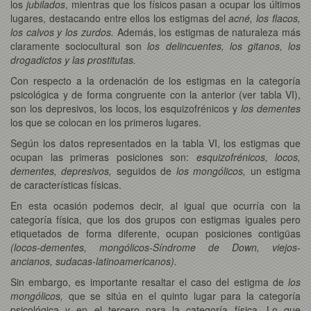
los
jubilados
, mientras que los físicos pasan a ocupar los últimos
lugares, destacando entre ellos los estigmas del
acné, los flacos,
los calvos y los zurdos.
Además, los estigmas de naturaleza más
claramente sociocultural son
los delincuentes, los gitanos, los
drogadictos y las prostitutas.
Con respecto a la ordenación de los estigmas en la categoría
psicológica y de forma congruente con la anterior (ver tabla VI),
son los depresivos, los locos, los esquizofrénicos y
los dementes
los que se colocan en los primeros lugares.
Según los datos representados en la tabla VI, los estigmas que
ocupan las primeras posiciones son:
esquizofrénicos, locos,
dementes, depresivos,
seguidos de
los mongólicos,
un estigma
de características físicas.
En esta ocasión podemos decir, al igual que ocurría con la
categoría física, que los dos grupos con estigmas iguales pero
etiquetados de forma diferente, ocupan posiciones contigüas
(locos-dementes, mongólicos-Síndrome de Down, viejos-
ancianos, sudacas-latinoamericanos).
Sin embargo, es importante resaltar el caso del estigma de
los
mongólicos,
que se sitúa en el quinto lugar para la categoría
psicológica y en el tercero para la categoría física. Lo que