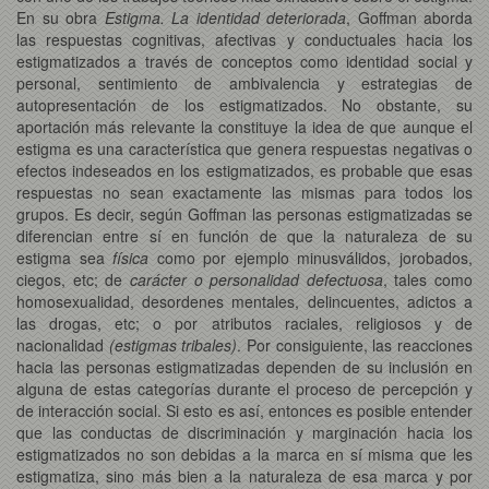
En su obra
Estigma. La identidad deteriorada
, Goffman aborda
las respuestas cognitivas, afectivas y conductuales hacia los
estigmatizados a través de conceptos como identidad social y
personal, sentimiento de ambivalencia y estrategias de
autopresentación de los estigmatizados. No obstante, su
aportación más relevante la constituye la idea de que aunque el
estigma es una característica que genera respuestas negativas o
efectos indeseados en los estigmatizados, es probable que esas
respuestas no sean exactamente las mismas para todos los
grupos. Es decir, según Goffman las personas estigmatizadas se
diferencian entre sí en función de que la naturaleza de su
estigma sea
física
como por ejemplo minusválidos, jorobados,
ciegos, etc; de
carácter o personalidad defectuosa
, tales como
homosexualidad, desordenes mentales, delincuentes, adictos a
las drogas, etc; o por atributos raciales, religiosos y de
nacionalidad
(estigmas tribales)
. Por consiguiente, las reacciones
hacia las personas estigmatizadas dependen de su inclusión en
alguna de estas categorías durante el proceso de percepción y
de interacción social. Si esto es así, entonces es posible entender
que las conductas de discriminación y marginación hacia los
estigmatizados no son debidas a la marca en sí misma que les
estigmatiza, sino más bien a la naturaleza de esa marca y por