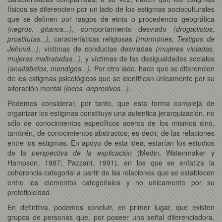
físicos se diferencien por un lado de los estigmas socioculturales
que se definen por rasgos de etnia o procedencia geográfica
(negros, gitanos...)
, comportamiento desviado
(drogadictos,
prostitutas...)
, características religiosas
(mormones, Testigos de
Jehová...)
, víctimas de conductas desviadas
(mujeres violadas,
mujeres maltratadas...)
, y víctimas de las desigualdades sociales
(analfabetos, mendigos...)
. Por otro lado, hace que se diferencien
de los estigmas psicológicos que se identifican únicamente por su
alteración mental
(locos, depresivos...)
.
Podemos considerar, por tanto, que esta forma compleja de
organizar los estigmas constituye una autentica jerarquización, no
sólo de conocimientos específicos acerca de los mismos sino,
también, de conocimientos abstractos; es decir, de las relaciones
entre los estigmas. En apoyo de esta idea, estarían los estudios
de la
perspectiva de la explicación
(Medin, Watenmaker y
Hampson, 1987; Pazzani, 1991), en los que se enfatiza la
coherencia categorial a partir de las relaciones que se establecen
entre los elementos categoriales y no unicamente por su
prototipicidad.
En definitiva, podemos concluir, en primer lugar, que existen
grupos de personas que, por poseer una señal diferenciadora,