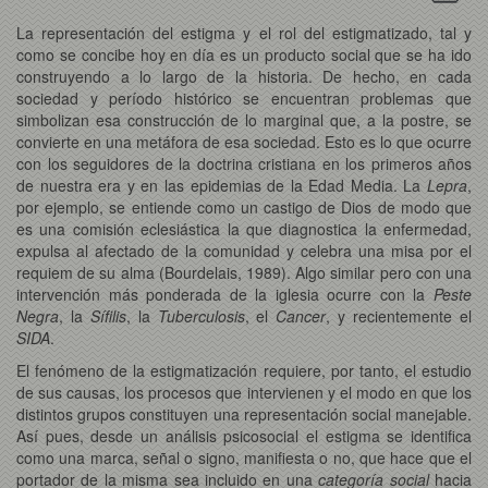
La representación del estigma y el rol del estigmatizado, tal y
como se concibe hoy en día es un producto social que se ha ido
construyendo a lo largo de la historia. De hecho, en cada
sociedad y período histórico se encuentran problemas que
simbolizan esa construcción de lo marginal que, a la postre, se
convierte en una metáfora de esa sociedad. Esto es lo que ocurre
con los seguidores de la doctrina cristiana en los primeros años
de nuestra era y en las epidemias de la Edad Media. La
Lepra
,
por ejemplo, se entiende como un castigo de Dios de modo que
es una comisión eclesiástica la que diagnostica la enfermedad,
expulsa al afectado de la comunidad y celebra una misa por el
requiem de su alma (Bourdelais, 1989). Algo similar pero con una
intervención más ponderada de la iglesia ocurre con la
Peste
Negra
, la
Sífilis
, la
Tuberculosis
, el
Cancer
, y recientemente el
SIDA
.
El fenómeno de la estigmatización requiere, por tanto, el estudio
de sus causas, los procesos que intervienen y el modo en que los
distintos grupos constituyen una representación social manejable.
Así pues, desde un análisis psicosocial el estigma se identifica
como una marca, señal o signo, manifiesta o no, que hace que el
portador de la misma sea incluido en una
categoría social
hacia