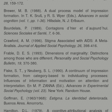
28,
159-172.
Brewer, M. B. (1988). A dual process model of impression
formation. In T. K. SrulL y R. S. Wyer (Eds.).
Advances in social
cognition (vol. 1, pp. 1-36).
Hillsdale, N. J: Erlbaum.
Bourdelais, P. (1989). Contagions d´hier et d´aujourd´hui.
Sciences Sociales et Santé, 7,
6-36.
Crawford, A. M. (1996). Stigma Associated with AIDS: A Meta-
Analisis.
Journal of Applied Social Psychology, 26,
398-416.
Frable, D. E. S. (1993). Dimensions of marginality: Distinctions
among those who are different.
Personality and Social Psychology
Bulletin, 19,
370-380.
Fiske, S. T., y Neuberg, S. L. (1990). A continuum of impression
formation, from category-based to individuating processes:
Influences of information and motivation on attention and
interpretation. En M. P. ZANNA (Ed.).
Advances in Experimental
Social Psychology (vol. 23).
New York: Random House.
Goffman, E. (1963/1968):
Estigma. La identidad deteriorada.
Buenos Aires. Amorrortu.
Hamilton, D.L. (1979). A cognitive-attributional analysis of