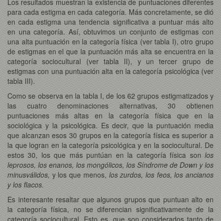
Los resultados muestran la existencia de puntuaciones diferentes
para cada estigma en cada categoría. Más concretamente, se dió
en cada estigma una tendencia significativa a puntuar más alto
en una categoría. Así, obtuvimos un conjunto de estigmas con
una alta puntuación en la categoría física (ver tabla I), otro grupo
de estigmas en el que la puntuación más alta se encuentra en la
categoría sociocultural (ver tabla II), y un tercer grupo de
estigmas con una puntuación alta en la categoría psicológica (ver
tabla III).
Como se observa en la tabla I, de los 62 grupos estigmatizados y
las cuatro denominaciones alternativas, 30 obtienen
puntuaciones más altas en la categoría física que en la
sociológica y la psicológica. Es decir, que la puntuación media
que alcanzan esos 30 grupos en la categoría física es superior a
la que logran en la categoría psicológica y en la sociocultural. De
estos 30, los que más puntúan en la categoría física son
los
leprosos, los enanos, los mongólicos, los Síndrome de Down y los
minusválidos,
y los que menos,
los zurdos, los feos, los ancianos
y los flacos.
Es interesante resaltar que algunos grupos que puntuan alto en
la categoría física, no se diferencian significativamente de la
categoría sociocultural. Esto es, que son considerados tanto de