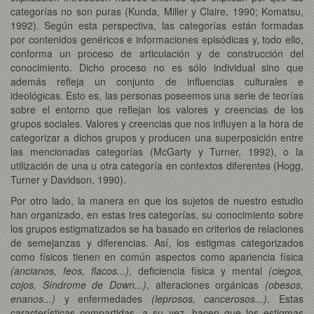
categorías no son puras (Kunda, Miller y Claire, 1990; Komatsu,
1992). Según esta perspectiva, las categorías están formadas
por contenidos genéricos e informaciones episódicas y, todo ello,
conforma un proceso de articulación y de construcción del
conocimiento. Dicho proceso no es sólo individual sino que
además refleja un conjunto de influencias culturales e
ideológicas. Esto es, las personas poseemos una serie de teorías
sobre el entorno que reflejan los valores y creencias de los
grupos sociales. Valores y creencias que nos influyen a la hora de
categorizar a dichos grupos y producen una superposición entre
las mencionadas categorías (McGarty y Turner, 1992), o la
utilización de una u otra categoría en contextos diferentes (Hogg,
Turner y Davidson, 1990).
Por otro lado, la manera en que los sujetos de nuestro estudio
han organizado, en estas tres categorías, su conocimiento sobre
los grupos estigmatizados se ha basado en criterios de relaciones
de semejanzas y diferencias. Así, los estigmas categorizados
como físicos tienen en común aspectos como apariencia física
(ancianos, feos, flacos...)
, deficiencia física y mental
(ciegos,
cojos, Síndrome de Down...)
, alteraciones orgánicas
(obesos,
enanos...)
y enfermedades
(leprosos, cancerosos...).
Estas
características compartidas, a su vez, hacen que los estigmas