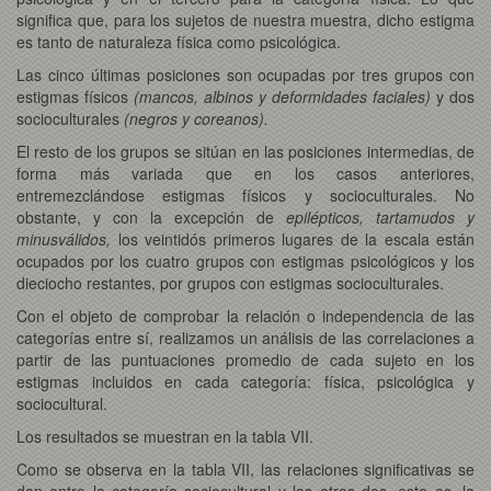
significa que, para los sujetos de nuestra muestra, dicho estigma
es tanto de naturaleza física como psicológica.
Las cinco últimas posiciones son ocupadas por tres grupos con
estigmas físicos
(mancos, albinos y deformidades faciales)
y dos
socioculturales
(negros y coreanos).
El resto de los grupos se sitúan en las posiciones intermedias, de
forma más variada que en los casos anteriores,
entremezclándose estigmas físicos y socioculturales. No
obstante, y con la excepción de
epilépticos, tartamudos y
minusválidos,
los veintidós primeros lugares de la escala están
ocupados por los cuatro grupos con estigmas psicológicos y los
dieciocho restantes, por grupos con estigmas socioculturales.
Con el objeto de comprobar la relación o independencia de las
categorías entre sí, realizamos un análisis de las correlaciones a
partir de las puntuaciones promedio de cada sujeto en los
estigmas incluidos en cada categoría: física, psicológica y
sociocultural.
Los resultados se muestran en la tabla VII.
Como se observa en la tabla VII, las relaciones significativas se
dan entre la categoría sociocultural y las otras dos, esto es, la