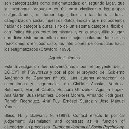
son categorizadas como estigmatizadas; en segundo lugar, que
la taxonomía propuesta es útil para clasificar a los grupos
estigmatizados; en tercer lugar, fieles a las teorías de la
categorización social, nuestros datos indican que no podemos
hablar de categoría puras sino de un sistema categorial flexible,
con límites difusos entre las mismas; y en cuarto y último lugar,
que dicho sistema permite conocer mejor cuáles pueden ser las
reacciones, o en todo caso, las intenciones de conductas hacia
los estigmatizados (Crawford, 1996).
Agradecimientos
Esta investigación fue subvencionada por el proyecto de la
DGICYT nº PS93/0129 y por el por el proyecto del Gobierno
Autónomo de Canarias nº 958. Las autoras agradecen los
comentarios y sugerencias de Clotilde Acosta, Verónica
Betancort, Manuel Capilla, Rosaura González, Agustín López,
Ana Martín, Juan Martínez, Dolores Morera, Armando Rodríguez,
Ramón Rodríguez, Ana Puy, Ernesto Suárez y Jose Manuel
Yanes.
Bless, H. y Schwarz, N. (1998). Context effects in political
judgement: Assimilation and constrast as a function of
categorization processes.
European Journal of Social Psychology,