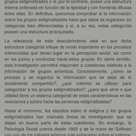
grupos estigmatizados o si, por el contrario, posee una estructura
interna ordenada en función de la tipicidad y con fronteras difusas
entre ellas. En definitiva, queremos comprobar si la información
sobre los grupos estigmatizados hace que estos se organicen en
categorías bien diferenciadas y si, a su vez, estas categorías
poseen una estructura jerarquizada.
La relevancia de este descubrimiento está en que dicha
estructura categorial influye de modo importante en los procesos
inferenciales que tienen lugar en la percepción social, así como
en los juicios y conductas hacia estos grupos. En cierto sentido,
esta investigación permitirá responder a cuestiones relativas a la
información de grupos anómicos. Concretamente, ¿cómo se
procesa y se organiza la información que se aleja de lo
socialmente compartido?; ¿qué criterios se utilizan para
categorizar a los grupos estigmatizados?; ¿para qué sirve o que
utilidad tiene un sistema categorial de estas características en las
reacciones y juicios hacia las personas estigmatizadas?
Hasta el momento, los estudios sobre el estigma y los grupos
estigmatizados han marcado lineas de investigación que se
alejan en buena parte de estas cuestiones. Sin embargo, la
Psicología Social cuenta desde 1963 y de la mano de Goffman
con uno de los trabajos teóricos más exhaustivo sobre el estigma.