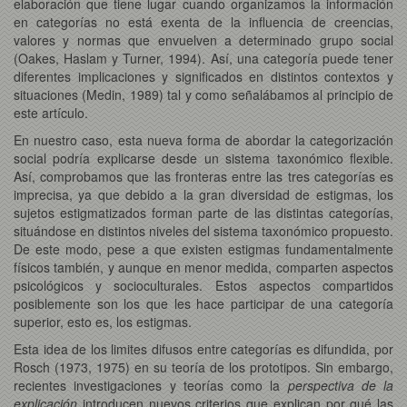
elaboración que tiene lugar cuando organizamos la información
en categorías no está exenta de la influencia de creencias,
valores y normas que envuelven a determinado grupo social
(Oakes, Haslam y Turner, 1994). Así, una categoría puede tener
diferentes implicaciones y significados en distintos contextos y
situaciones (Medin, 1989) tal y como señalábamos al principio de
este artículo.
En nuestro caso, esta nueva forma de abordar la categorización
social podría explicarse desde un sistema taxonómico flexible.
Así, comprobamos que las fronteras entre las tres categorías es
imprecisa, ya que debido a la gran diversidad de estigmas, los
sujetos estigmatizados forman parte de las distintas categorías,
situándose en distintos niveles del sistema taxonómico propuesto.
De este modo, pese a que existen estigmas fundamentalmente
físicos también, y aunque en menor medida, comparten aspectos
psicológicos y socioculturales. Estos aspectos compartidos
posiblemente son los que les hace participar de una categoría
superior, esto es, los estigmas.
Esta idea de los limites difusos entre categorías es difundida, por
Rosch (1973, 1975) en su teoría de los prototipos. Sin embargo,
recientes investigaciones y teorías como la
perspectiva de la
explicación
introducen nuevos criterios que explican por qué las