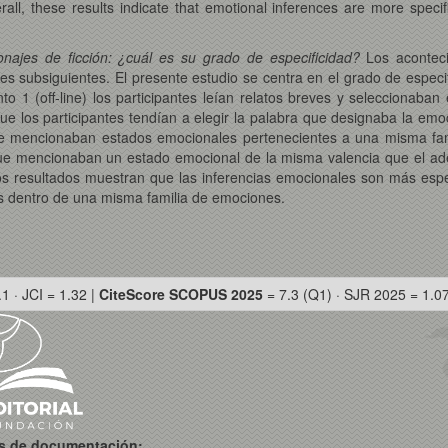
ll, these results indicate that emotional inferences are more specif
najes de ficción: ¿cuál es su grado de especificidad?
Los acontec
 subsiguientes. El presente estudio se centra en el grado de especifi
o 1 (off-line) los participantes leían relatos breves y seleccionab
e los participantes tendían a elegir la palabra que designaba la emo
que mencionaban estados emocionales pertenecientes a una misma fami
ue mencionaban un estado emocional de la misma valencia que el adecu
os resultados muestran que las inferencias emocionales son más espe
as dentro de una misma familia de emociones.
.1 · JCI = 1.32 |
CiteScore SCOPUS 2025
= 7.3 (Q1) · SJR 2025 = 1.0
os de documentación: