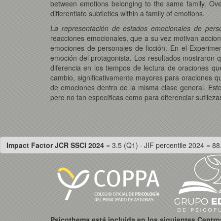
between emotions belonging to the same family. Overa
differentiate subtleties within a family of emotions.
La representación de estados emocionales de perso
reacciones emocionales, que a su vez motivan acciones
emociones de personajes de ficción. En el Experiment
emoción del protagonista. Los resultados mostraron qu
diferencia en los tiempos de lectura de oraciones 
cambio, significativamente mayores para oraciones q
de emociones dentro de la misma clase general. Est
pero no tan específicas como para diferenciar sutilez
Impact Factor JCR SSCI 2024
= 3.5 (Q1) · JIF percentile 2024 = 88
Psicothema está incluida en los siguientes Centr