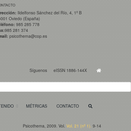
ONTACTO
rección:
Ildelfonso Sánchez del Río, 4, 1º B
3001 Oviedo (España)
eléfono:
985 285 778
ax:
985 281 374
ail:
psicothema@cop.es
Síguenos
eISSN 1886-144X
TENIDO
MÉTRICAS
CONTACTO
Psicothema, 2009. Vol.
Vol. 21 (nº 1).
9-14