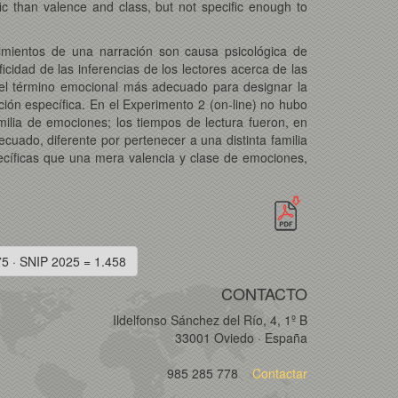
ic than valence and class, but not specific enough to
imientos de una narración son causa psicológica de
cidad de las inferencias de los lectores acerca de las
an el término emocional más adecuado para designar la
ción específica. En el Experimento 2 (on-line) no hubo
lia de emociones; los tiempos de lectura fueron, en
ado, diferente por pertenecer a una distinta familia
cíficas que una mera valencia y clase de emociones,
75 · SNIP 2025 = 1.458
CONTACTO
Ildelfonso Sánchez del Río, 4, 1º B
33001 Oviedo · España
985 285 778
Contactar