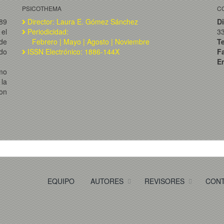
PSICOTHEMA
C
989
Director: Laura E. Gómez Sánchez
Di
el
Periodicidad:
3
de
Febrero | Mayo | Agosto | Noviembre
T
ado
ISSN Electrónico: 1886-144X
F
Em
omo
la
on
EQUIPO
AUTORES
REVISORES
CON