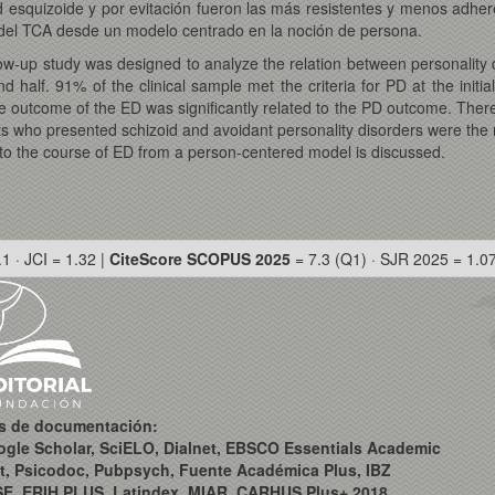
 esquizoide y por evitación fueron las más resistentes y menos adhere
o del TCA desde un modelo centrado en la noción de persona.
low-up study was designed to analyze the relation between personality 
d half. 91% of the clinical sample met the criteria for PD at the init
The outcome of the ED was significantly related to the PD outcome. Ther
s who presented schizoid and avoidant personality disorders were the 
on to the course of ED from a person-centered model is discussed.
.1 · JCI = 1.32 |
CiteScore SCOPUS 2025
= 7.3 (Q1) · SJR 2025 = 1.0
os de documentación:
ogle Scholar, SciELO, Dialnet, EBSCO Essentials Academic
t, Psicodoc, Pubpsych, Fuente Académica Plus, IBZ
SE, ERIH PLUS, Latindex, MIAR, CARHUS Plus+ 2018,