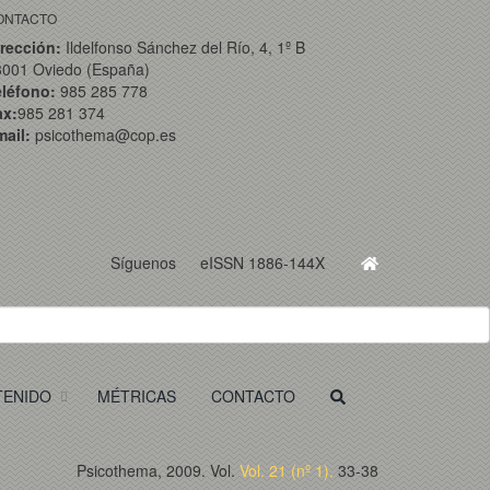
ONTACTO
rección:
Ildelfonso Sánchez del Río, 4, 1º B
3001 Oviedo (España)
eléfono:
985 285 778
ax:
985 281 374
ail:
psicothema@cop.es
Síguenos
eISSN 1886-144X
TENIDO
MÉTRICAS
CONTACTO
Psicothema, 2009. Vol.
Vol. 21 (nº 1).
33-38