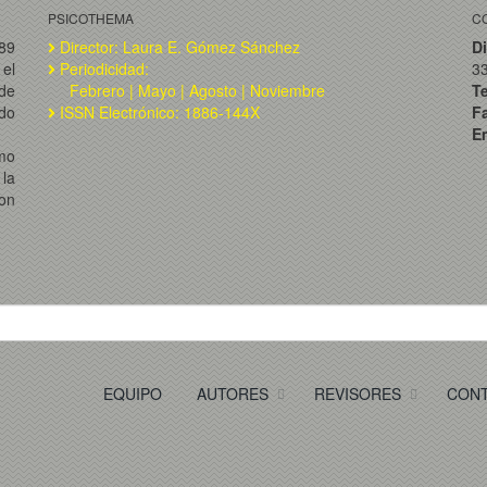
PSICOTHEMA
C
989
Director: Laura E. Gómez Sánchez
Di
el
Periodicidad:
3
de
Febrero | Mayo | Agosto | Noviembre
T
ado
ISSN Electrónico: 1886-144X
F
Em
omo
la
on
EQUIPO
AUTORES
REVISORES
CON