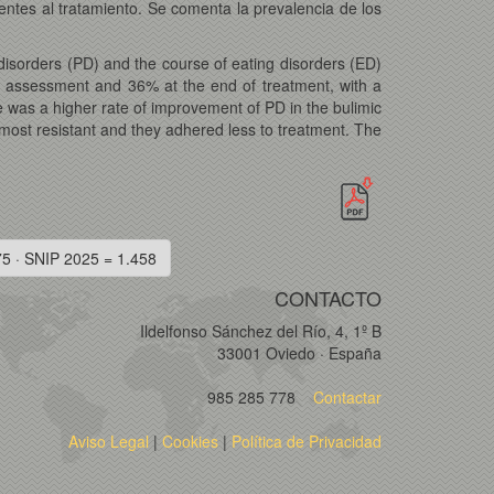
ntes al tratamiento. Se comenta la prevalencia de los
disorders (PD) and the course of eating disorders (ED)
ial assessment and 36% at the end of treatment, with a
e was a higher rate of improvement of PD in the bulimic
most resistant and they adhered less to treatment. The
75 · SNIP 2025 = 1.458
CONTACTO
Ildelfonso Sánchez del Río, 4, 1º B
33001 Oviedo · España
985 285 778
Contactar
Aviso Legal
|
Cookies
|
Política de Privacidad