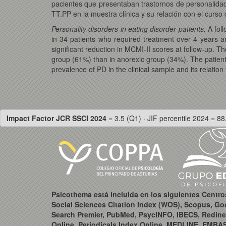
pacientes que presentaban trastornos de personalidad
TT.PP en la muestra clínica y su relación con el curs
Personality disorders in eating disorder patients.
A fol
in 34 patients who required treatment over 4 years an
significant reduction in MCMI-II scores at follow-up. 
group (61%) than in anorexic group (34%). The patient
prevalence of PD in the clinical sample and its relati
Impact Factor JCR SSCI 2024
= 3.5 (Q1) · JIF percentile 2024 = 88
Psicothema está incluida en los siguientes Centr
Social Sciences Citation Index (WOS), Scopus, Go
Search Premier, PubMed, PsycINFO, IBECS, Redine
Online, Periodicals Index Online, MEDLINE, EMBA