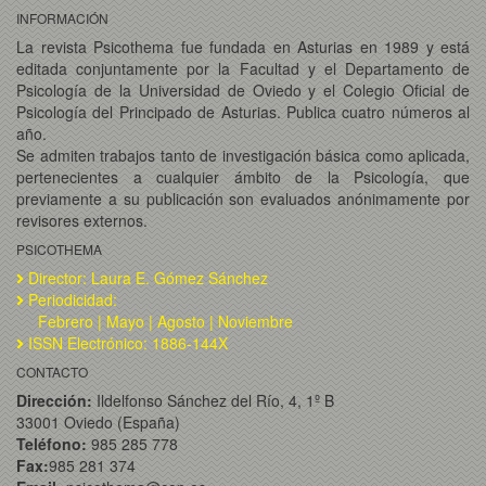
INFORMACIÓN
La revista Psicothema fue fundada en Asturias en 1989 y está
editada conjuntamente por la Facultad y el Departamento de
Psicología de la Universidad de Oviedo y el Colegio Oficial de
Psicología del Principado de Asturias. Publica cuatro números al
año.
Se admiten trabajos tanto de investigación básica como aplicada,
pertenecientes a cualquier ámbito de la Psicología, que
previamente a su publicación son evaluados anónimamente por
revisores externos.
PSICOTHEMA
Director: Laura E. Gómez Sánchez
Periodicidad:
Febrero | Mayo | Agosto | Noviembre
ISSN Electrónico: 1886-144X
CONTACTO
Dirección:
Ildelfonso Sánchez del Río, 4, 1º B
33001 Oviedo (España)
Teléfono:
985 285 778
Fax:
985 281 374