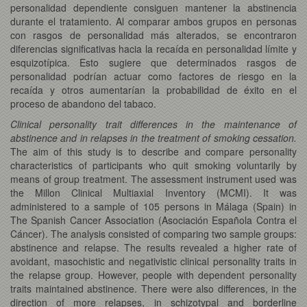
personalidad dependiente consiguen mantener la abstinencia
durante el tratamiento. Al comparar ambos grupos en personas
con rasgos de personalidad más alterados, se encontraron
diferencias significativas hacia la recaída en personalidad límite y
esquizotípica. Esto sugiere que determinados rasgos de
personalidad podrían actuar como factores de riesgo en la
recaída y otros aumentarían la probabilidad de éxito en el
proceso de abandono del tabaco.
Clinical personality trait differences in the maintenance of
abstinence and in relapses in the treatment of smoking cessation.
The aim of this study is to describe and compare personality
characteristics of participants who quit smoking voluntarily by
means of group treatment. The assessment instrument used was
the Millon Clinical Multiaxial Inventory (MCMI). It was
administered to a sample of 105 persons in Málaga (Spain) in
The Spanish Cancer Association (Asociación Española Contra el
Cáncer). The analysis consisted of comparing two sample groups:
abstinence and relapse. The results revealed a higher rate of
avoidant, masochistic and negativistic clinical personality traits in
the relapse group. However, people with dependent personality
traits maintained abstinence. There were also differences, in the
direction of more relapses, in schizotypal and borderline