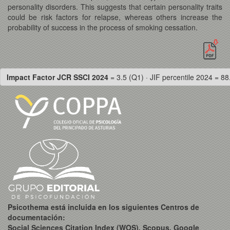
personality disorders. This suggests that certain personality traits
could be risk factors for relapse, whereas others increase the
probability of success in the process of smoking cessation.
Impact Factor JCR SSCI 2024
= 3.5 (Q1) · JIF percentile 2024 = 88
Psicothema está incluida en los siguientes Centros de
documentación:
Social Sciences Citation Index (WOS), Scopus, Google