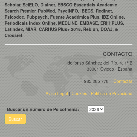
Scholar, SciELO, Dialnet, EBSCO Essentials Academic
Search Premier, PubMed, PsycINFO, IBECS, Redinet,
Psicodoc, Pubpsych, Fuente Académica Plus, IBZ Online,
Periodicals Index Online, MEDLINE, EMBASE, ERIH PLUS,
Latindex, MIAR, CARHUS Plus+ 2018, Rebiun, DOAJ, &
Crossref.
CONTACTO
Ildelfonso Sánchez del Río, 4, 1º B
33001 Oviedo · España
985 285 778
Contactar
Aviso Legal
|
Cookies
|
Política de Privacidad
Buscar un número de Psicothema:
Buscar