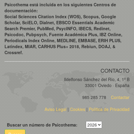
Psicothema está incluida en los siguientes Centros de
documentación:
Social Sciences Citation Index (WOS), Scopus, Google
Scholar, SciELO, Dialnet, EBSCO Essentials Academic
Search Premier, PubMed, PsycINFO, IBECS, Redinet,
Psicodoc, Pubpsych, Fuente Académica Plus, IBZ Online,
Periodicals Index Online, MEDLINE, EMBASE, ERIH PLUS,
Latindex, MIAR, CARHUS Plus+ 2018, Rebiun, DOAJ, &
Crossref.
CONTACTO
Ildelfonso Sánchez del Río, 4, 1º B
33001 Oviedo · España
985 285 778
Contactar
Aviso Legal
|
Cookies
|
Política de Privacidad
Buscar un número de Psicothema: