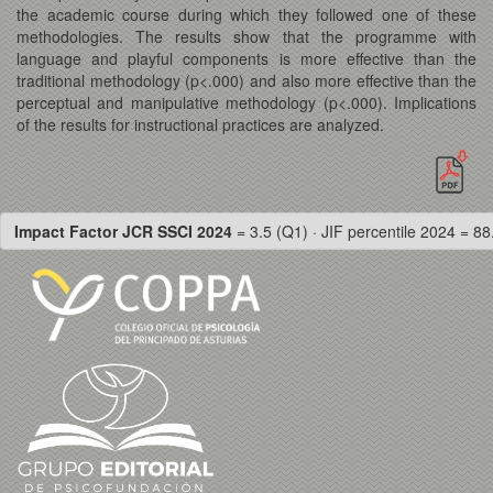
the academic course during which they followed one of these
methodologies. The results show that the programme with
language and playful components is more effective than the
traditional methodology (p<.000) and also more effective than the
perceptual and manipulative methodology (p<.000). Implications
of the results for instructional practices are analyzed.
Impact Factor JCR SSCI 2024
= 3.5 (Q1) · JIF percentile 2024 = 88