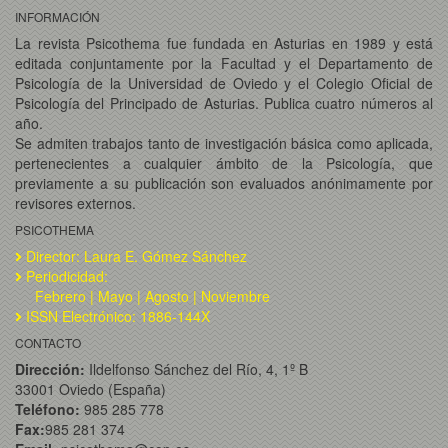
INFORMACIÓN
La revista Psicothema fue fundada en Asturias en 1989 y está
editada conjuntamente por la Facultad y el Departamento de
Psicología de la Universidad de Oviedo y el Colegio Oficial de
Psicología del Principado de Asturias. Publica cuatro números al
año.
Se admiten trabajos tanto de investigación básica como aplicada,
pertenecientes a cualquier ámbito de la Psicología, que
previamente a su publicación son evaluados anónimamente por
revisores externos.
PSICOTHEMA
Director: Laura E. Gómez Sánchez
Periodicidad:
Febrero | Mayo | Agosto | Noviembre
ISSN Electrónico: 1886-144X
CONTACTO
Dirección:
Ildelfonso Sánchez del Río, 4, 1º B
33001 Oviedo (España)
Teléfono:
985 285 778
Fax:
985 281 374