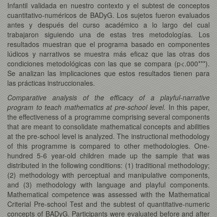
Infantil validada en nuestro contexto y el subtest de conceptos
cuantitativo-numéricos de BADyG. Los sujetos fueron evaluados
antes y después del curso académico a lo largo del cual
trabajaron siguiendo una de estas tres metodologías. Los
resultados muestran que el programa basado en componentes
lúdicos y narrativos se muestra más eficaz que las otras dos
condiciones metodológicas con las que se compara (p<.000***).
Se analizan las implicaciones que estos resultados tienen para
las prácticas instruccionales.
Comparative analysis of the efficacy of a playful-narrative
program to teach mathematics at pre-school level.
In this paper,
the effectiveness of a programme comprising several components
that are meant to consolidate mathematical concepts and abilities
at the pre-school level is analyzed. The instructional methodology
of this programme is compared to other methodologies. One-
hundred 5-6 year-old children made up the sample that was
distributed in the following conditions: (1) traditional methodology;
(2) methodology with perceptual and manipulative components,
and (3) methodology with language and playful components.
Mathematical competence was assessed with the Mathematical
Criterial Pre-school Test and the subtest of quantitative-numeric
concepts of BADyG. Participants were evaluated before and after