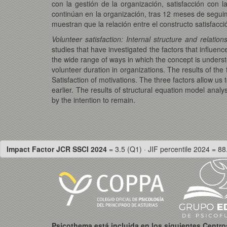
con la gestión de la organización, satisfacción con l
continúan en la organización, tras 12 meses de segui
muestran que la relación entre el constructo satisfac
Volunteer satisfaction: Internal structure and relati
studies that have investigated the factors that influen
the wide range of ways in which the concept is understoo
volunteer duration in organizations. The results of the 
Satisfaction of motivations. The three factors allow us
earlier. The results of structural equation model analy
by the intention to remain.
Impact Factor JCR SSCI 2024
= 3.5 (Q1) · JIF percentile 2024 = 88
Psicothema está incluida en los siguientes Centr