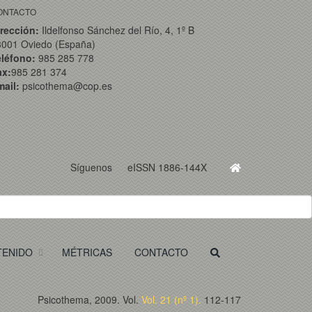
ONTACTO
rección:
Ildelfonso Sánchez del Río, 4, 1º B
3001 Oviedo (España)
eléfono:
985 285 778
ax:
985 281 374
ail:
psicothema@cop.es
Síguenos
eISSN 1886-144X
TENIDO
MÉTRICAS
CONTACTO
Psicothema, 2009. Vol.
Vol. 21 (nº 1).
112-117