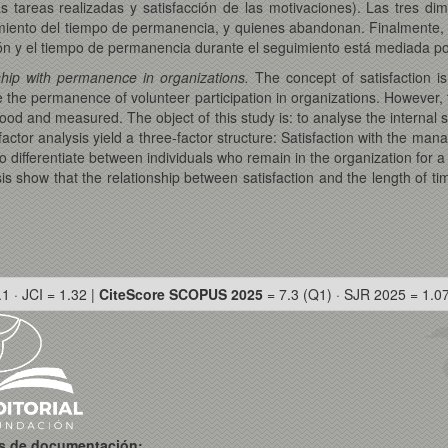
as tareas realizadas y satisfacción de las motivaciones). Las tres di
miento del tiempo de permanencia, y quienes abandonan. Finalmente, 
ción y el tiempo de permanencia durante el seguimiento está mediada p
onship with permanence in organizations.
The concept of satisfaction is 
ce the permanence of volunteer participation in organizations. However, 
d and measured. The object of this study is: to analyse the internal stru
factor analysis yield a three-factor structure: Satisfaction with the man
 to differentiate between individuals who remain in the organization fo
sis show that the relationship between satisfaction and the length of tim
.1 · JCI = 1.32 |
CiteScore SCOPUS 2025
= 7.3 (Q1) · SJR 2025 = 1.0
os de documentación: