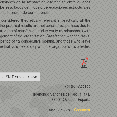
mensiones de la satisfacción diferencian entre quienes
los resultados del modelo de ecuaciones estructurales
or la intención de permanencia.
considered theoretically relevant in practically all the
the practical results are not conclusive, perhaps due to
cture of satisfaction and to verify its relationship with
agement of the organization, Satisfaction with the tasks,
r a period of 12 consecutive months, and those who leave
e that volunteers stay with the organization is affected
75 · SNIP 2025 = 1.458
CONTACTO
Ildelfonso Sánchez del Río, 4, 1º B
33001 Oviedo · España
985 285 778
Contactar