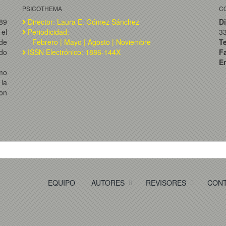
PSICOTHEMA
C
989
Director: Laura E. Gómez Sánchez
Di
el
Periodicidad:
3
de
Febrero | Mayo | Agosto | Noviembre
T
ado
ISSN Electrónico: 1886-144X
F
Em
omo
la
on
EQUIPO
AUTORES
REVISORES
CON