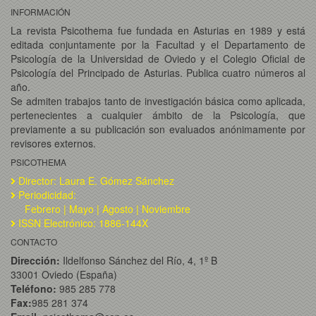
INFORMACIÓN
La revista Psicothema fue fundada en Asturias en 1989 y está
editada conjuntamente por la Facultad y el Departamento de
Psicología de la Universidad de Oviedo y el Colegio Oficial de
Psicología del Principado de Asturias. Publica cuatro números al
año.
Se admiten trabajos tanto de investigación básica como aplicada,
pertenecientes a cualquier ámbito de la Psicología, que
previamente a su publicación son evaluados anónimamente por
revisores externos.
PSICOTHEMA
Director: Laura E. Gómez Sánchez
Periodicidad:
Febrero | Mayo | Agosto | Noviembre
ISSN Electrónico: 1886-144X
CONTACTO
Dirección:
Ildelfonso Sánchez del Río, 4, 1º B
33001 Oviedo (España)
Teléfono:
985 285 778
Fax:
985 281 374