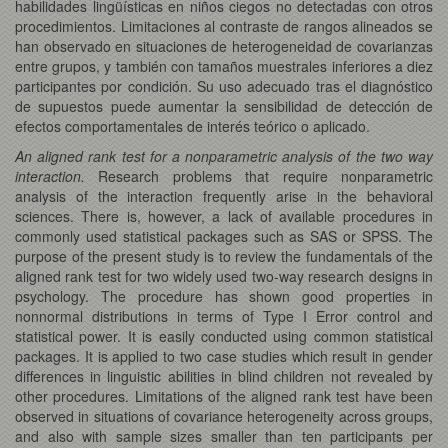
habilidades lingüísticas en niños ciegos no detectadas con otros
procedimientos. Limitaciones al contraste de rangos alineados se
han observado en situaciones de heterogeneidad de covarianzas
entre grupos, y también con tamaños muestrales inferiores a diez
participantes por condición. Su uso adecuado tras el diagnóstico
de supuestos puede aumentar la sensibilidad de detección de
efectos comportamentales de interés teórico o aplicado.
An aligned rank test for a nonparametric analysis of the two way
interaction.
Research problems that require nonparametric
analysis of the interaction frequently arise in the behavioral
sciences. There is, however, a lack of available procedures in
commonly used statistical packages such as SAS or SPSS. The
purpose of the present study is to review the fundamentals of the
aligned rank test for two widely used two-way research designs in
psychology. The procedure has shown good properties in
nonnormal distributions in terms of Type I Error control and
statistical power. It is easily conducted using common statistical
packages. It is applied to two case studies which result in gender
differences in linguistic abilities in blind children not revealed by
other procedures. Limitations of the aligned rank test have been
observed in situations of covariance heterogeneity across groups,
and also with sample sizes smaller than ten participants per