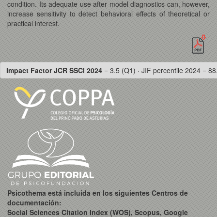
condition. Its adequate use after model diagnostics can, however,
increase sensitivity to detect behavioral effects of theoretical or
practical interest.
Impact Factor JCR SSCI 2024
= 3.5 (Q1) · JIF percentile 2024 = 88
Psicothema está incluida en los siguientes Centros de
documentación:
Social Sciences Citation Index (WOS), Scopus, Google