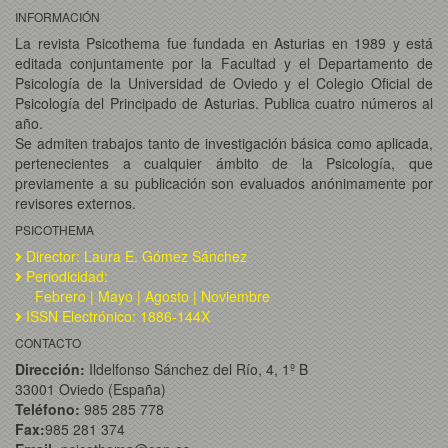
INFORMACIÓN
La revista Psicothema fue fundada en Asturias en 1989 y está
editada conjuntamente por la Facultad y el Departamento de
Psicología de la Universidad de Oviedo y el Colegio Oficial de
Psicología del Principado de Asturias. Publica cuatro números al
año.
Se admiten trabajos tanto de investigación básica como aplicada,
pertenecientes a cualquier ámbito de la Psicología, que
previamente a su publicación son evaluados anónimamente por
revisores externos.
PSICOTHEMA
Director: Laura E. Gómez Sánchez
Periodicidad:
Febrero | Mayo | Agosto | Noviembre
ISSN Electrónico: 1886-144X
CONTACTO
Dirección:
Ildelfonso Sánchez del Río, 4, 1º B
33001 Oviedo (España)
Teléfono:
985 285 778
Fax:
985 281 374