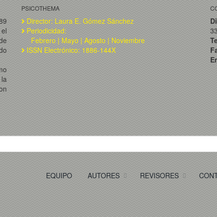
PSICOTHEMA
C
989
Director: Laura E. Gómez Sánchez
Di
el
Periodicidad:
3
de
Febrero | Mayo | Agosto | Noviembre
T
ado
ISSN Electrónico: 1886-144X
F
Em
omo
la
on
EQUIPO
AUTORES
REVISORES
CON