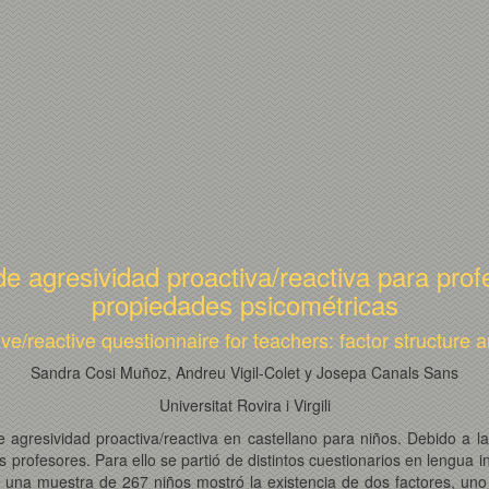
de agresividad proactiva/reactiva para profe
propiedades psicométricas
ve/reactive questionnaire for teachers: factor structure 
Sandra Cosi Muñoz, Andreu Vigil-Colet y Josepa Canals Sans
Universitat Rovira i Virgili
 agresividad proactiva/reactiva en castellano para niños. Debido a la
s profesores. Para ello se partió de distintos cuestionarios en lengua i
bre una muestra de 267 niños mostró la existencia de dos factores, uno