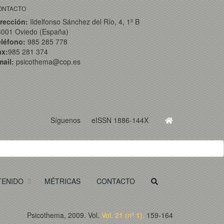
ONTACTO
rección:
Ildelfonso Sánchez del Río, 4, 1º B
3001 Oviedo (España)
eléfono:
985 285 778
ax:
985 281 374
ail:
psicothema@cop.es
Síguenos
eISSN 1886-144X
TENIDO
MÉTRICAS
CONTACTO
Psicothema, 2009. Vol.
Vol. 21 (nº 1).
159-164