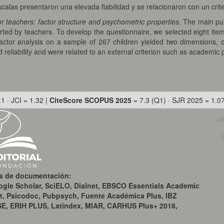
alas presentaron una elevada fiabilidad y se relacionaron con un crit
or teachers: factor structure and psychometric properties.
The main pur
orted by teachers. To develop the questionnaire, we selected eight ite
 factor analysis on a sample of 267 children yielded two dimensions, 
 reliability and were related to an external criterion such as academic
.1 · JCI = 1.32 |
CiteScore SCOPUS 2025
= 7.3 (Q1) · SJR 2025 = 1.0
os de documentación:
ogle Scholar, SciELO, Dialnet, EBSCO Essentials Academic
t, Psicodoc, Pubpsych, Fuente Académica Plus, IBZ
SE, ERIH PLUS, Latindex, MIAR, CARHUS Plus+ 2018,