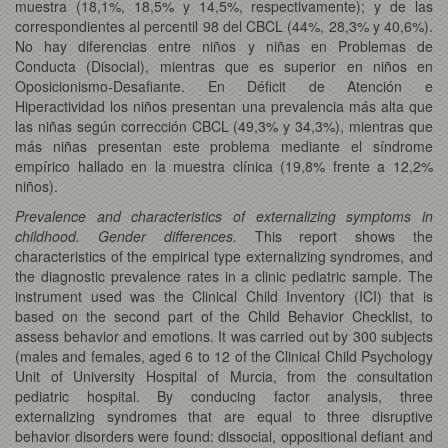
muestra (18,1%, 18,5% y 14,5%, respectivamente); y de las
correspondientes al percentil 98 del CBCL (44%, 28,3% y 40,6%).
No hay diferencias entre niños y niñas en Problemas de
Conducta (Disocial), mientras que es superior en niños en
Oposicionismo-Desafiante. En Déficit de Atención e
Hiperactividad los niños presentan una prevalencia más alta que
las niñas según corrección CBCL (49,3% y 34,3%), mientras que
más niñas presentan este problema mediante el síndrome
empírico hallado en la muestra clínica (19,8% frente a 12,2%
niños).
Prevalence and characteristics of externalizing symptoms in
childhood. Gender differences.
This report shows the
characteristics of the empirical type externalizing syndromes, and
the diagnostic prevalence rates in a clinic pediatric sample. The
instrument used was the Clinical Child Inventory (ICI) that is
based on the second part of the Child Behavior Checklist, to
assess behavior and emotions. It was carried out by 300 subjects
(males and females, aged 6 to 12 of the Clinical Child Psychology
Unit of University Hospital of Murcia, from the consultation
pediatric hospital. By conducing factor analysis, three
externalizing syndromes that are equal to three disruptive
behavior disorders were found: dissocial, oppositional defiant and