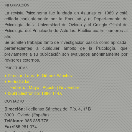
INFORMACIÓN
La revista Psicothema fue fundada en Asturias en 1989 y está
editada conjuntamente por la Facultad y el Departamento de
Psicología de la Universidad de Oviedo y el Colegio Oficial de
Psicología del Principado de Asturias. Publica cuatro números al
año.
Se admiten trabajos tanto de investigación básica como aplicada,
pertenecientes a cualquier ámbito de la Psicología, que
previamente a su publicación son evaluados anónimamente por
revisores externos.
PSICOTHEMA
Director: Laura E. Gómez Sánchez
Periodicidad:
Febrero | Mayo | Agosto | Noviembre
ISSN Electrónico: 1886-144X
CONTACTO
Dirección:
Ildelfonso Sánchez del Río, 4, 1º B
33001 Oviedo (España)
Teléfono:
985 285 778
Fax:
985 281 374