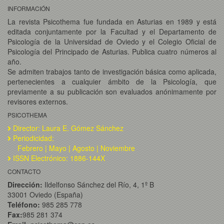
INFORMACIÓN
La revista Psicothema fue fundada en Asturias en 1989 y está
editada conjuntamente por la Facultad y el Departamento de
Psicología de la Universidad de Oviedo y el Colegio Oficial de
Psicología del Principado de Asturias. Publica cuatro números al
año.
Se admiten trabajos tanto de investigación básica como aplicada,
pertenecientes a cualquier ámbito de la Psicología, que
previamente a su publicación son evaluados anónimamente por
revisores externos.
PSICOTHEMA
Director: Laura E. Gómez Sánchez
Periodicidad:
Febrero | Mayo | Agosto | Noviembre
ISSN Electrónico: 1886-144X
CONTACTO
Dirección:
Ildelfonso Sánchez del Río, 4, 1º B
33001 Oviedo (España)
Teléfono:
985 285 778
Fax:
985 281 374