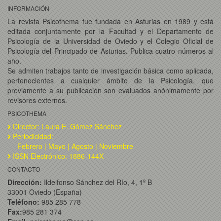
INFORMACIÓN
La revista Psicothema fue fundada en Asturias en 1989 y está
editada conjuntamente por la Facultad y el Departamento de
Psicología de la Universidad de Oviedo y el Colegio Oficial de
Psicología del Principado de Asturias. Publica cuatro números al
año.
Se admiten trabajos tanto de investigación básica como aplicada,
pertenecientes a cualquier ámbito de la Psicología, que
previamente a su publicación son evaluados anónimamente por
revisores externos.
PSICOTHEMA
Director: Laura E. Gómez Sánchez
Periodicidad:
Febrero | Mayo | Agosto | Noviembre
ISSN Electrónico: 1886-144X
CONTACTO
Dirección:
Ildelfonso Sánchez del Río, 4, 1º B
33001 Oviedo (España)
Teléfono:
985 285 778
Fax:
985 281 374