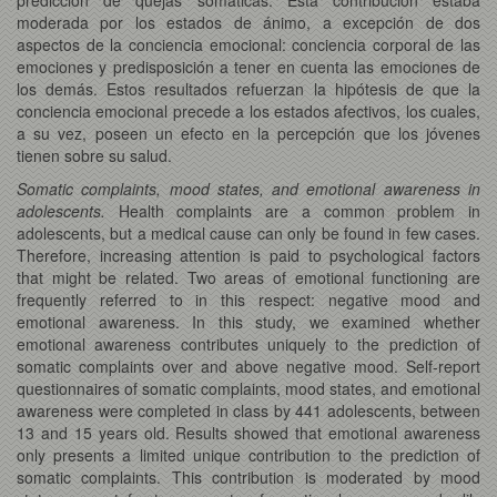
moderada por los estados de ánimo, a excepción de dos
aspectos de la conciencia emocional: conciencia corporal de las
emociones y predisposición a tener en cuenta las emociones de
los demás. Estos resultados refuerzan la hipótesis de que la
conciencia emocional precede a los estados afectivos, los cuales,
a su vez, poseen un efecto en la percepción que los jóvenes
tienen sobre su salud.
Somatic complaints, mood states, and emotional awareness in
adolescents.
Health complaints are a common problem in
adolescents, but a medical cause can only be found in few cases.
Therefore, increasing attention is paid to psychological factors
that might be related. Two areas of emotional functioning are
frequently referred to in this respect: negative mood and
emotional awareness. In this study, we examined whether
emotional awareness contributes uniquely to the prediction of
somatic complaints over and above negative mood. Self-report
questionnaires of somatic complaints, mood states, and emotional
awareness were completed in class by 441 adolescents, between
13 and 15 years old. Results showed that emotional awareness
only presents a limited unique contribution to the prediction of
somatic complaints. This contribution is moderated by mood