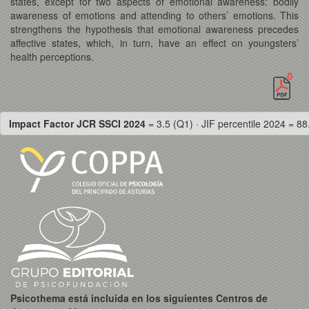
states, except for two aspects of emotional awareness: bodily
awareness of emotions and attending to others’ emotions. This
strengthens the hypothesis that emotional awareness precedes
affective states, which, in turn, have an effect on youngsters’
health perceptions.
Impact Factor JCR SSCI 2024
= 3.5 (Q1) · JIF percentile 2024 = 88
Psicothema está incluida en los siguientes Centros de