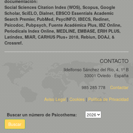
documentación:
Social Sciences Citation Index (WOS), Scopus, Google
Scholar, SciELO, Dialnet, EBSCO Essentials Academic
Search Premier, PubMed, PsycINFO, IBECS, Redinet,
Psicodoc, Pubpsych, Fuente Académica Plus, IBZ Online,
Periodicals Index Online, MEDLINE, EMBASE, ERIH PLUS,
Latindex, MIAR, CARHUS Plus+ 2018, Rebiun, DOAJ, &
Crossref.
CONTACTO
Ildelfonso Sánchez del Río, 4, 1º B
33001 Oviedo · España
985 285 778
Contactar
Aviso Legal
|
Cookies
|
Política de Privacidad
Buscar un número de Psicothema:
Buscar