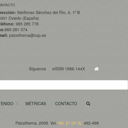
ONTACTO
rección:
Ildelfonso Sánchez del Río, 4, 1º B
3001 Oviedo (España)
eléfono:
985 285 778
ax:
985 281 374
ail:
psicothema@cop.es
Síguenos
eISSN 1886-144X
TENIDO
MÉTRICAS
CONTACTO
Psicothema, 2009. Vol.
Vol. 21 (nº 3).
492-498