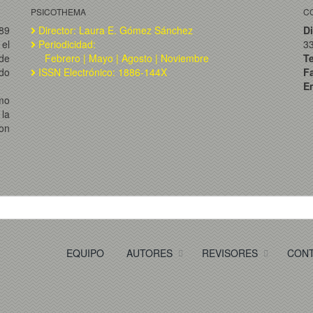
PSICOTHEMA
C
989
Director: Laura E. Gómez Sánchez
Di
el
Periodicidad:
3
de
Febrero | Mayo | Agosto | Noviembre
T
ado
ISSN Electrónico: 1886-144X
F
Em
omo
la
on
EQUIPO
AUTORES
REVISORES
CON