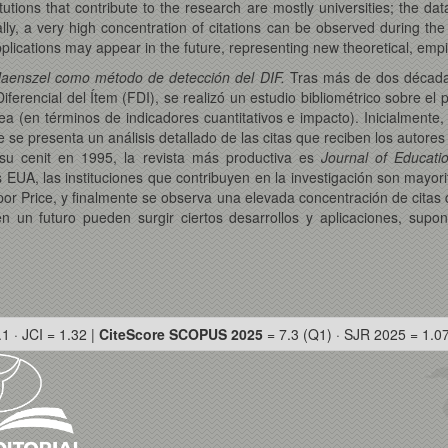
tutions that contribute to the research are mostly universities; the dat
ally, a very high concentration of citations can be observed during the 
lications may appear in the future, representing new theoretical, empir
-Haenszel como método de detección del DIF.
Tras más de dos décadas
ferencial del Ítem (FDI), se realizó un estudio bibliométrico sobre e
ea (en términos de indicadores cuantitativos e impacto). Inicialmente,
se presenta un análisis detallado de las citas que reciben los autores
su cenit en 1995, la revista más productiva es
Journal of Educat
 EUA, las instituciones que contribuyen en la investigación son mayori
por Price, y finalmente se observa una elevada concentración de citas 
n un futuro pueden surgir ciertos desarrollos y aplicaciones, supo
.1 · JCI = 1.32 |
CiteScore SCOPUS 2025
= 7.3 (Q1) · SJR 2025 = 1.0