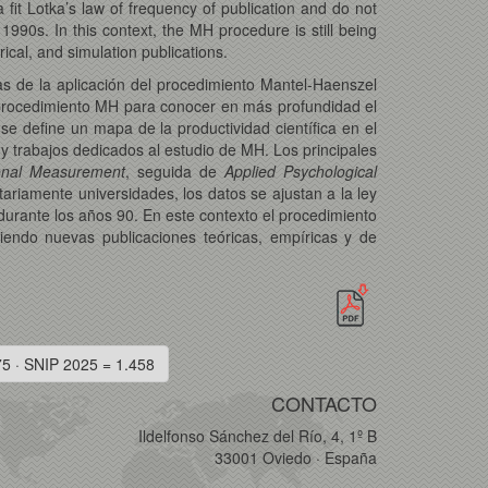
a fit Lotka’s law of frequency of publication and do not
1990s. In this context, the MH procedure is still being
ical, and simulation publications.
 de la aplicación del procedimiento Mantel-Haenszel
l procedimiento MH para conocer en más profundidad el
 se define un mapa de la productividad científica en el
 y trabajos dedicados al estudio de MH. Los principales
ional Measurement
, seguida de
Applied Psychological
tariamente universidades, los datos se ajustan a la ley
durante los años 90. En este contexto el procedimiento
niendo nuevas publicaciones teóricas, empíricas y de
75 · SNIP 2025 = 1.458
CONTACTO
Ildelfonso Sánchez del Río, 4, 1º B
33001 Oviedo · España