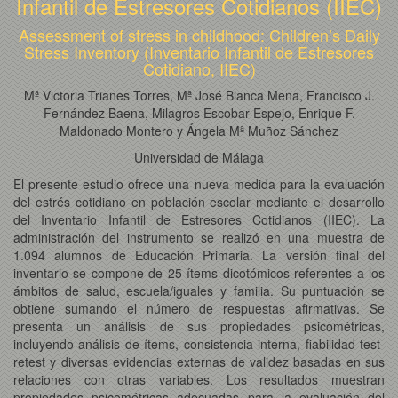
Infantil de Estresores Cotidianos (IIEC)
Assessment of stress in childhood: Children’s Daily
Stress Inventory (Inventario Infantil de Estresores
Cotidiano, IIEC)
Mª Victoria Trianes Torres, Mª José Blanca Mena, Francisco J.
Fernández Baena, Milagros Escobar Espejo, Enrique F.
Maldonado Montero y Ángela Mª Muñoz Sánchez
Universidad de Málaga
El presente estudio ofrece una nueva medida para la evaluación
del estrés cotidiano en población escolar mediante el desarrollo
del Inventario Infantil de Estresores Cotidianos (IIEC). La
administración del instrumento se realizó en una muestra de
1.094 alumnos de Educación Primaria. La versión final del
inventario se compone de 25 ítems dicotómicos referentes a los
ámbitos de salud, escuela/iguales y familia. Su puntuación se
obtiene sumando el número de respuestas afirmativas. Se
presenta un análisis de sus propiedades psicométricas,
incluyendo análisis de ítems, consistencia interna, fiabilidad test-
retest y diversas evidencias externas de validez basadas en sus
relaciones con otras variables. Los resultados muestran
propiedades psicométricas adecuadas para la evaluación del