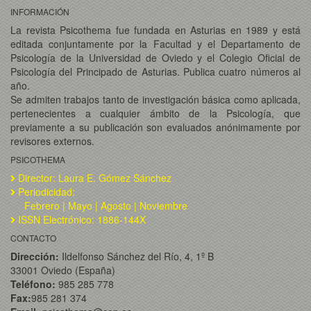
INFORMACIÓN
La revista Psicothema fue fundada en Asturias en 1989 y está
editada conjuntamente por la Facultad y el Departamento de
Psicología de la Universidad de Oviedo y el Colegio Oficial de
Psicología del Principado de Asturias. Publica cuatro números al
año.
Se admiten trabajos tanto de investigación básica como aplicada,
pertenecientes a cualquier ámbito de la Psicología, que
previamente a su publicación son evaluados anónimamente por
revisores externos.
PSICOTHEMA
Director: Laura E. Gómez Sánchez
Periodicidad:
Febrero | Mayo | Agosto | Noviembre
ISSN Electrónico: 1886-144X
CONTACTO
Dirección:
Ildelfonso Sánchez del Río, 4, 1º B
33001 Oviedo (España)
Teléfono:
985 285 778
Fax:
985 281 374