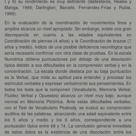
I y II) su rendimiento es muy deficiente (Ballesteros, Reales y
Manga, 1999; Darlington, Barceló, Fernández-Frías y Rubia,
1999).
En la evaluación de la coordinación de movimientos finos y
amplios alcanza un nivel apropiado. Sin embargo, existe una gran
discrepancia en cuanto a las edades equivalentes en
Coordinación de piernas (4 años) y la Coordinación de brazos (7
años y medio), indicio de una posible deficiencia neurológica que
sería necesario confirmar con otra clase de pruebas. En la escala
Numérica obtiene puntuaciones por debajo de una desviación
típica debido a sus dificultades en la comprensión verbal y en la
concentración. La escala donde destaca por su baja puntuación
es la Verbal, que mide su aptitud para entender y procesar los
estímulos verbales y expresar verbalmente sus pensamientos. En
todos los tests que la componen (Vocabulario, Memoria Verbal,
Fluidez Verbal y Opuestos) alcanza un nivel muy bajo, aunque
normal en Memoria Pictórica. Ante estas dificultades verbales,
con el Test de Vocabulario Peabody, se evaluó su comprensión
auditiva de las palabras, alcanzando una edad equivalente entre
los 5 años y medio y los 6 años, correspondiente a una
puntuación típica entre 68 y 74. La conclusión general inmediata
de estos datos es la existencia de una disociación entre los