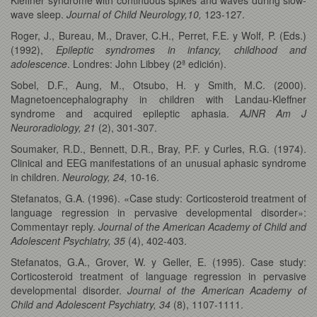
wave sleep.
Journal of Child Neurology,10,
123-127.
Roger, J., Bureau, M., Draver, C.H., Perret, F.E. y Wolf, P. (Eds.)
(1992),
Epileptic syndromes in infancy, childhood and
adolescence
. Londres: John Libbey (2ª edición).
Sobel, D.F., Aung, M., Otsubo, H. y Smith, M.C. (2000).
Magnetoencephalography in children with Landau-Kleffner
syndrome and acquired epileptic aphasia.
AJNR Am J
Neuroradiology, 21
(2), 301-307.
Soumaker, R.D., Bennett, D.R., Bray, P.F. y Curles, R.G. (1974).
Clinical and EEG manifestations of an unusual aphasic syndrome
in children.
Neurology, 24,
10-16.
Stefanatos, G.A. (1996). «Case study: Corticosteroid treatment of
language regression in pervasive developmental disorder»:
Commentayr reply.
Journal of the American Academy of Child and
Adolescent Psychiatry, 35
(4), 402-403.
Stefanatos, G.A., Grover, W. y Geller, E. (1995). Case study:
Corticosteroid treatment of language regression in pervasive
developmental disorder.
Journal of the American Academy of
Child and Adolescent Psychiatry, 34
(8), 1107-1111.