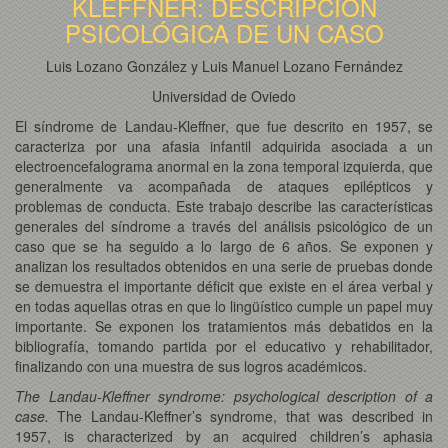
KLEFFNER: DESCRIPCIÓN
PSICOLÓGICA DE UN CASO
Luis Lozano González y Luis Manuel Lozano Fernández
Universidad de Oviedo
El síndrome de Landau-Kleffner, que fue descrito en 1957, se
caracteriza por una afasia infantil adquirida asociada a un
electroencefalograma anormal en la zona temporal izquierda, que
generalmente va acompañada de ataques epilépticos y
problemas de conducta. Este trabajo describe las características
generales del síndrome a través del análisis psicológico de un
caso que se ha seguido a lo largo de 6 años. Se exponen y
analizan los resultados obtenidos en una serie de pruebas donde
se demuestra el importante déficit que existe en el área verbal y
en todas aquellas otras en que lo lingüístico cumple un papel muy
importante. Se exponen los tratamientos más debatidos en la
bibliografía, tomando partida por el educativo y rehabilitador,
finalizando con una muestra de sus logros académicos.
The Landau-Kleffner syndrome: psychological description of a
case.
The Landau-Kleffner’s syndrome, that was described in
1957, is characterized by an acquired children’s aphasia