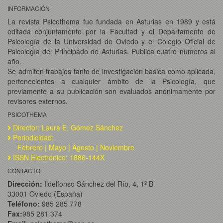
INFORMACIÓN
La revista Psicothema fue fundada en Asturias en 1989 y está
editada conjuntamente por la Facultad y el Departamento de
Psicología de la Universidad de Oviedo y el Colegio Oficial de
Psicología del Principado de Asturias. Publica cuatro números al
año.
Se admiten trabajos tanto de investigación básica como aplicada,
pertenecientes a cualquier ámbito de la Psicología, que
previamente a su publicación son evaluados anónimamente por
revisores externos.
PSICOTHEMA
Director: Laura E. Gómez Sánchez
Periodicidad:
Febrero | Mayo | Agosto | Noviembre
ISSN Electrónico: 1886-144X
CONTACTO
Dirección:
Ildelfonso Sánchez del Río, 4, 1º B
33001 Oviedo (España)
Teléfono:
985 285 778
Fax:
985 281 374