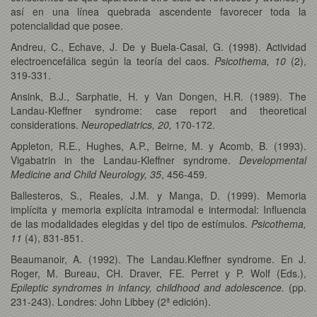
así en una línea quebrada ascendente favorecer toda la
potencialidad que posee.
Andreu, C., Echave, J. De y Buela-Casal, G. (1998). Actividad
electroencefálica según la teoría del caos.
Psicothema, 10
(2),
319-331.
Ansink, B.J., Sarphatie, H. y Van Dongen, H.R. (1989). The
Landau-Kleffner syndrome: case report and theoretical
considerations.
Neuropediatrics, 20,
170-172.
Appleton, R.E., Hughes, A.P., Beirne, M. y Acomb, B. (1993).
Vigabatrin in the Landau-Kleffner syndrome.
Developmental
Medicine and Child Neurology, 35
, 456-459.
Ballesteros, S., Reales, J.M. y Manga, D. (1999). Memoria
implícita y memoria explícita intramodal e intermodal: Influencia
de las modalidades elegidas y del tipo de estímulos.
Psicothema,
11
(4), 831-851.
Beaumanoir, A. (1992). The Landau.Kleffner syndrome. En J.
Roger, M. Bureau, CH. Draver, FE. Perret y P. Wolf (Eds.),
Epileptic syndromes in infancy, childhood and adolescence.
(pp.
231-243). Londres: John Libbey (2ª edición).