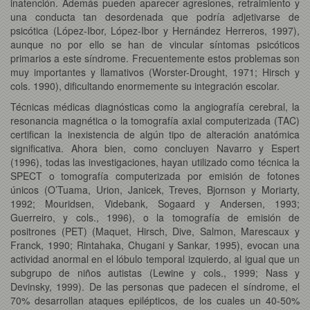
inatención. Además pueden aparecer agresiones, retraimiento y
una conducta tan desordenada que podría adjetivarse de
psicótica (López-Ibor, López-Ibor y Hernández Herreros, 1997),
aunque no por ello se han de vincular síntomas psicóticos
primarios a este síndrome. Frecuentemente estos problemas son
muy importantes y llamativos (Worster-Drought, 1971; Hirsch y
cols. 1990), dificultando enormemente su integración escolar.
Técnicas médicas diagnósticas como la angiografía cerebral, la
resonancia magnética o la tomografía axial computerizada (TAC)
certifican la inexistencia de algún tipo de alteración anatómica
significativa. Ahora bien, como concluyen Navarro y Espert
(1996), todas las investigaciones, hayan utilizado como técnica la
SPECT o tomografía computerizada por emisión de fotones
únicos (O’Tuama, Urion, Janicek, Treves, Bjornson y Moriarty,
1992; Mouridsen, Videbank, Sogaard y Andersen, 1993;
Guerreiro, y cols., 1996), o la tomografía de emisión de
positrones (PET) (Maquet, Hirsch, Dive, Salmon, Marescaux y
Franck, 1990; Rintahaka, Chugani y Sankar, 1995), evocan una
actividad anormal en el lóbulo temporal izquierdo, al igual que un
subgrupo de niños autistas (Lewine y cols., 1999; Nass y
Devinsky, 1999). De las personas que padecen el síndrome, el
70% desarrollan ataques epilépticos, de los cuales un 40-50%