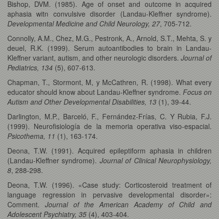
Bishop, DVM. (1985). Age of onset and outcome in acquired
aphasia witn convulsive disorder (Landau-Kleffner syndrome).
Developmental Medicine and Child Neurology, 27
, 705-712.
Connolly, A.M., Chez, M.G., Pestronk, A., Arnold, S.T., Mehta, S. y
deuel, R.K. (1999). Serum autoantibodies to brain in Landau-
Kleffner variant, autism, and other neurologic disorders.
Journal of
Pediatrics, 134
(5), 607-613.
Chapman, T., Stormont, M, y McCathren, R. (1998). What every
educator should know about Landau-Kleffner syndrome.
Focus on
Autism and Other Developmental Disabilities, 13
(1), 39-44.
Darlington, M.P., Barceló, F., Fernández-Frías, C. Y Rubia, F.J.
(1999). Neurofisiología de la memoria operativa viso-espacial.
Psicothema, 11
(1), 163-174.
Deona, T.W. (1991). Acquired epileptiform aphasia in children
(Landau-Kleffner syndrome).
Journal of Clinical Neurophysiology,
8
, 288-298.
Deona, T.W. (1996). «Case study: Corticosteroid treatment of
language regression in pervasive developmental disorder»:
Comment.
Journal of the American Academy of Child and
Adolescent Psychiatry, 35
(4), 403-404.