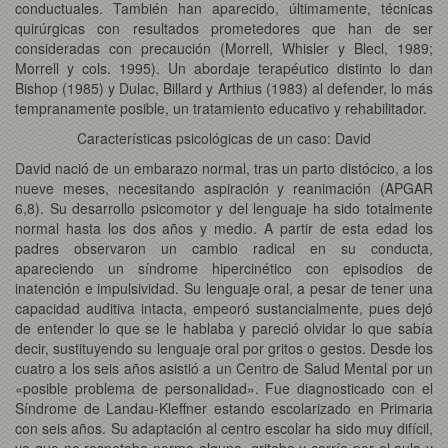
conductuales. También han aparecido, últimamente, técnicas
quirúrgicas con resultados prometedores que han de ser
consideradas con precaución (Morrell, Whisler y Blecl, 1989;
Morrell y cols. 1995). Un abordaje terapéutico distinto lo dan
Bishop (1985) y Dulac, Billard y Arthius (1983) al defender, lo más
tempranamente posible, un tratamiento educativo y rehabilitador.
Características psicológicas de un caso: David
David nació de un embarazo normal, tras un parto distócico, a los
nueve meses, necesitando aspiración y reanimación (APGAR
6,8). Su desarrollo psicomotor y del lenguaje ha sido totalmente
normal hasta los dos años y medio. A partir de esta edad los
padres observaron un cambio radical en su conducta,
apareciendo un síndrome hipercinético con episodios de
inatención e impulsividad. Su lenguaje oral, a pesar de tener una
capacidad auditiva intacta, empeoró sustancialmente, pues dejó
de entender lo que se le hablaba y pareció olvidar lo que sabía
decir, sustituyendo su lenguaje oral por gritos o gestos. Desde los
cuatro a los seis años asistió a un Centro de Salud Mental por un
«posible problema de personalidad». Fue diagnosticado con el
Síndrome de Landau-Kleffner estando escolarizado en Primaria
con seis años. Su adaptación al centro escolar ha sido muy difícil,
ya que no respetaba norma alguna, gritaba y corría por el aula y