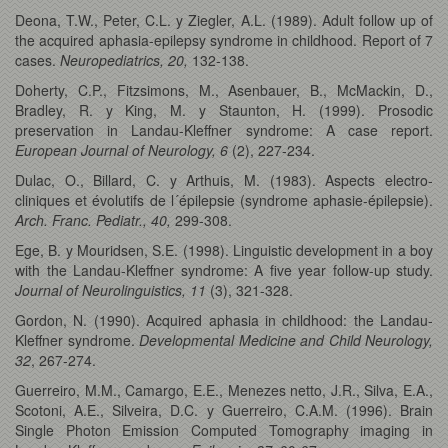
Deona, T.W., Peter, C.L. y Ziegler, A.L. (1989). Adult follow up of
the acquired aphasia-epilepsy syndrome in childhood. Report of 7
cases.
Neuropediatrics, 20,
132-138.
Doherty, C.P., Fitzsimons, M., Asenbauer, B., McMackin, D.,
Bradley, R. y King, M. y Staunton, H. (1999). Prosodic
preservation in Landau-Kleffner syndrome: A case report.
European Journal of Neurology, 6
(2), 227-234.
Dulac, O., Billard, C. y Arthuis, M. (1983). Aspects electro-
cliniques et évolutifs de l´épilepsie (syndrome aphasie-épilepsie).
Arch. Franc. Pediatr., 40,
299-308.
Ege, B. y Mouridsen, S.E. (1998). Linguistic development in a boy
with the Landau-Kleffner syndrome: A five year follow-up study.
Journal of Neurolinguistics, 11
(3), 321-328.
Gordon, N. (1990). Acquired aphasia in childhood: the Landau-
Kleffner syndrome.
Developmental Medicine and Child Neurology,
32
, 267-274.
Guerreiro, M.M., Camargo, E.E., Menezes netto, J.R., Silva, E.A.,
Scotoni, A.E., Silveira, D.C. y Guerreiro, C.A.M. (1996). Brain
Single Photon Emission Computed Tomography imaging in