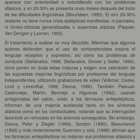
aparece con anterioridad o coincidiendo con los problemas
afásicos, y un 20-30% se presenta unos meses después del inicio
de las dificultades lingüísticas (Mouridsen, 1995). El otro 20-30%
restante no tiene nunca crisis epilépticas manifiestas, ni parciales,
ni tónico-clónicas generalizadas o ausencias atípicas (Paquier,
Van Dongen y Loonen, 1992).
El tratamiento a realizar es muy discutido. Mientras que algunos
autores defienden que el uso de corticosteroides mejora el
lenguaje receptivo y expresivo, así como los problemas de
conducta (Stefanatos, 1996; Stefanatos, Grover y Geller, 1996),
otros ponen en duda estas mejoras y exigen una valoración de
las supuestas mejorías lingüísticas por profesores del lenguaje
independientes, utilizando grabaciones de vídeo (Volkmar, Cooke,
Lord y Leventhal, 1996; Deona, 1996). También Pascual-
Castroviejo, Martín, Bermejo e Higueras (1992), usando
antagonistas del calcio, unido a los fármacos antiepilépticos,
informan de una mejoría sustancial tanto en los síntomas
afásicos como en los conductuales, notando que su interrupción
favoreció un retroceso en los avances conseguidos. Sin embargo,
Deona, Peter y Ziegler (1989), Gordon (1990), Beaumanoir
(1992) y más recientemente Guerreiro y cols. (1996) afirman que
los fármacos antiepilépticos no mejoran sus problemas afásicos y