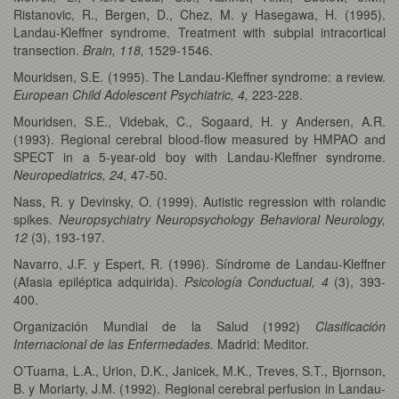
Ristanovic, R., Bergen, D., Chez, M. y Hasegawa, H. (1995).
Landau-Kleffner syndrome. Treatment with subpial intracortical
transection.
Brain, 118,
1529-1546.
Mouridsen, S.E. (1995). The Landau-Kleffner syndrome: a review.
European Child Adolescent Psychiatric, 4,
223-228.
Mouridsen, S.E., Videbak, C., Sogaard, H. y Andersen, A.R.
(1993). Regional cerebral blood-flow measured by HMPAO and
SPECT in a 5-year-old boy with Landau-Kleffner syndrome.
Neuropediatrics, 24,
47-50.
Nass, R. y Devinsky, O. (1999). Autistic regression with rolandic
spikes.
Neuropsychiatry Neuropsychology Behavioral Neurology,
12
(3), 193-197.
Navarro, J.F. y Espert, R. (1996). Síndrome de Landau-Kleffner
(Afasia epiléptica adquirida).
Psicología Conductual, 4
(3), 393-
400.
Organización Mundial de la Salud (1992)
Clasificación
Internacional de las Enfermedades.
Madrid: Meditor.
O’Tuama, L.A., Urion, D.K., Janicek, M.K., Treves, S.T., Bjornson,
B. y Moriarty, J.M. (1992). Regional cerebral perfusion in Landau-