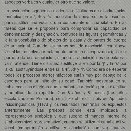
aspectos verbales y cualquier otro que se valore.
La evaluación logopédica evidencia dificultades de discriminación
fonémica en /d/, /l/ y /r/, necesitando apoyarse en la escritura
para sustituir una vocal o una consonante en una sílaba. En las
tareas que se le proponen para comprobar su capacidad de
denominación y designación, confunde las figuras geométricas y
le falta vocabulario de objetos de la casa y de partes del cuerpo
de un animal. Cuando las tareas son de asociación con apoyo
visual las resuelve correctamente, pero no es capaz de explicar el
por qué de esa asociación; cuando la asociación es de palabras
ya ni atiende. Tiene dislalias: sustituye la /rr/ por la /j/ y la /s/ por
la /z/, sustituyéndose entre sí la /r/, /d/ y /l/. Como era de esperar
todos los procesos morfosintácticos están muy por debajo de lo
esperado para un niño de su edad. También mostraba en su
habla ecolalias diferidas que llamaban la atención por la exactitud
y amplitud de lo repetido. Con 8 años y 8 meses (tres años
escolarizado en Primaria), se utilizó el Test Illinois de Aptitudes
Psicolingüísticas (ITPA) y los resultados reafirman los expuestos
anteriormente. Las pruebas donde está implicada la
representación simbólica y que supone el manejo interno de
símbolos (nivel representativo), cuando se utiliza el canal auditivo
vocal (comprensión auditiva y asociación auditiva) muestra