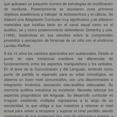
que aplicasen un pequeño número de estrategias de modificación
de conducta. Posteriormente se acordaron unos primeros
objetivos académicos a trabajar: la lectoescritura y el cálculo. Se
elaboró una Adaptación Curricular muy significativa y se utilizaron
materiales que incidían tanto en el canal visual como en el
auditivo, tal y como posteriormente defendieron Doherthy y cols.
(1999), basándose en sus estudios sobre la comprensión
prosódica y percepción de fonemas de un niño con el síndrome
Landau-Kleffner.
A los 12 años los cambios aparecidos son sustanciales. Desde el
punto de vista intelectual mantiene las diferencias de
funcionamiento entre los aspectos manipulativos y los verbales.
En el área de la Comunicación y del Lenguaje, teniendo como
punto de partida lo esperado para su edad cronológica, se
observa un buen nivel comunicativo, con una discriminación e
integración fonémica, asociación viso-auditiva adecuadas. Su
memoria auditiva mecánica es excelente. Necesita reforzar los
aspectos pragmáticos del lenguaje. Su desarrollo curricular es
irregular existiendo múltiples regresiones a lo largo de su
escolaridad, lo que obliga a sus maestros a retomar el nivel
actual para volver a recuperar y superar el nivel perdido, siendo
conscientes de que aparecerá otro ciclo de retroceso y avance, y