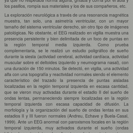
los pasillos, rompía sus materiales y los de sus compañeros, etc.
La exploración neurológica a través de una resonancia magnética
muestra, tan solo, una asimetría ventricular, con un mayor
tamaño del sistema ventricular derecho, sin otro tipo de imágenes
patológicas. No obstante, el EEG realizado en vigilia muestra una
presencia persistente y bien delimitada de un foco de puntas en
la región temporal media izquierda. Como prueba
complementaria, se le realizó un estudio poligráfico de sueño
durante la siesta (actividad cerebral, actividad cardíaca, actividad
muscular sobre el deltoides izquierdo y neumograma nasal), con
una duración de 150 minutos. Se detectó, en vigilia, una actividad
alfa con una topografía y reactividad normales siendo el elemento
característico del trazado la presencia de puntas aisladas
localizadas en la región temporal izquierda en escasa cantidad,
que se vieron muy activadas durante el estadio II del sueño de
ondas lentas, permaneciendo siempre localizadas en la región
temporal izquierda con escasa capacidad de difusión. La
morfología y la organización del sueño de ondas lentas en sus
estadios II y III fueron normales (Andreu, Echave y Buela-Casal,
1999). Ante un EEG anormal con paroxismos focales en la región
temporal izquierda, muy activados durante el sueño (ondas