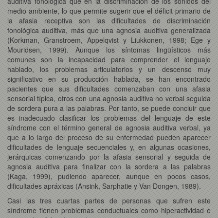
auditiva fonológica que en la discriminación de los sonidos del
medio ambiente, lo que permite sugerir que el déficit primario de
la afasia receptiva son las dificultades de discriminación
fonológica auditiva, más que una agnosia auditiva generalizada
(Korkman, Granstroem, Appelqvist y Liukkonen, 1998; Ege y
Mouridsen, 1999). Aunque los síntomas lingüísticos más
comunes son la incapacidad para comprender el lenguaje
hablado, los problemas articulatorios y un descenso muy
significativo en su producción hablada, se han encontrado
pacientes que sus dificultades comenzaban con una afasia
sensorial típica, otros con una agnosia auditiva no verbal seguida
de sordera pura a las palabras. Por tanto, se puede concluir que
es inadecuado clasificar los problemas del lenguaje de este
síndrome con el término general de agnosia auditiva verbal, ya
que a lo largo del proceso de su enfermedad pueden aparecer
dificultades de lenguaje secuenciales y, en algunas ocasiones,
jerárquicas comenzando por la afasia sensorial y seguida de
agnosia auditiva para finalizar con la sordera a las palabras
(Kaga, 1999), pudiendo aparecer, aunque en pocos casos,
dificultades apráxicas (Ansink, Sarphatie y Van Dongen, 1989).
Casi las tres cuartas partes de personas que sufren este
síndrome tienen problemas conductuales como hiperactividad e