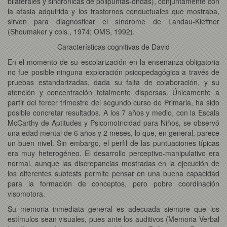
bilaterales y sincrónicas de polipuntas-ondas), conjuntamente con
la afasia adquirida y los trastornos conductuales que mostraba,
sirven para diagnosticar el síndrome de Landau-Kleffner
(Shoumaker y cols., 1974; OMS, 1992).
Características cognitivas de David
En el momento de su escolarización en la enseñanza obligatoria
no fue posible ninguna exploración psicopedagógica a través de
pruebas estandarizadas, dada su falta de colaboración, y su
atención y concentración totalmente dispersas. Únicamente a
partir del tercer trimestre del segundo curso de Primaria, ha sido
posible concretar resultados. A los 7 años y medio, con la Escala
McCarthy de Aptitudes y Psicomotricidad para Niños, se observó
una edad mental de 6 años y 2 meses, lo que, en general, parece
un buen nivel. Sin embargo, el perfil de las puntuaciones típicas
era muy heterogéneo. El desarrollo perceptivo-manipulativo era
normal, aunque las discrepancias mostradas en la ejecución de
los diferentes subtests permite pensar en una buena capacidad
para la formación de conceptos, pero pobre coordinación
visomotora.
Su memoria inmediata general es adecuada siempre que los
estímulos sean visuales, pues ante los auditivos (Memoria Verbal