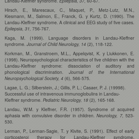
Landau-Kleffner syndrome.
Epilepsia, 37,
60-67.
Hirsch, E., Marescaux, C., Maquet, P., Metz-Lutz, M.N.,
Kiesmann, M., Salmon, E., Franck, G. y Kurtz, D. (1990). The
Landau-Kleffner syndrome. A clinical and EEG study of five cases.
Epilepsia, 31,
756-767.
Kaga, M. (1999). Language disorders in Landau-Kleffner
syndrome.
Journal of Child Neurology, 14
(2), 118-122.
Korkman, M., Granstroem, M.L., Appelqvist, K. y Liukkonen, E.
(1998). Neuropsychological characteristics of five children with the
Landau-Kleffner syndrome: dissociation of auditory and
phonological discrimination.
Journal of the International
Neuropsychological Society, 4
(6), 566-575.
Lagae, L. G.; Silberstein, J.; Gillis, P. L.; Casaer, P. J. (19998).
Successful use of intravenous immunoglobulins in Landau-
Kleffner syndrome.
Pediatric Neurology, 18
(2), 165-168.
Landau, W.M. y Kleffner, F.R. (1957). Syndrome of acquired
aphasia with convulsive disorder in children.
Neurology, 7,
523-
530.
Lerman, P., Lerman-Sagie, T. y Kivite, S. (1991). Effect of early
corticosteroi therapy for Landau-Kleffner syndrome.