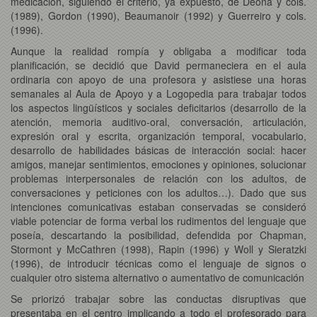
medicación, siguiendo el criterio, ya expuesto, de Deona y cols.
(1989), Gordon (1990), Beaumanoir (1992) y Guerreiro y cols.
(1996).
Aunque la realidad rompía y obligaba a modificar toda
planificación, se decidió que David permaneciera en el aula
ordinaria con apoyo de una profesora y asistiese una horas
semanales al Aula de Apoyo y a Logopedia para trabajar todos
los aspectos lingüísticos y sociales deficitarios (desarrollo de la
atención, memoria auditivo-oral, conversación, articulación,
expresión oral y escrita, organización temporal, vocabulario,
desarrollo de habilidades básicas de interacción social: hacer
amigos, manejar sentimientos, emociones y opiniones, solucionar
problemas interpersonales de relación con los adultos, de
conversaciones y peticiones con los adultos…). Dado que sus
intenciones comunicativas estaban conservadas se consideró
viable potenciar de forma verbal los rudimentos del lenguaje que
poseía, descartando la posibilidad, defendida por Chapman,
Stormont y McCathren (1998), Rapin (1996) y Woll y Sieratzki
(1996), de introducir técnicas como el lenguaje de signos o
cualquier otro sistema alternativo o aumentativo de comunicación
Se priorizó trabajar sobre las conductas disruptivas que
presentaba en el centro implicando a todo el profesorado para