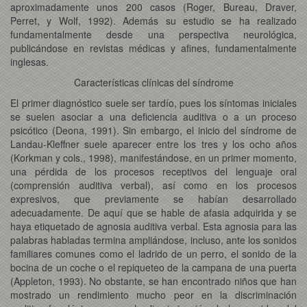
aproximadamente unos 200 casos (Roger, Bureau, Draver,
Perret, y Wolf, 1992). Además su estudio se ha realizado
fundamentalmente desde una perspectiva neurológica,
publicándose en revistas médicas y afines, fundamentalmente
inglesas.
Características clínicas del síndrome
El primer diagnóstico suele ser tardío, pues los síntomas iniciales
se suelen asociar a una deficiencia auditiva o a un proceso
psicótico (Deona, 1991). Sin embargo, el inicio del síndrome de
Landau-Kleffner suele aparecer entre los tres y los ocho años
(Korkman y cols., 1998), manifestándose, en un primer momento,
una pérdida de los procesos receptivos del lenguaje oral
(comprensión auditiva verbal), así como en los procesos
expresivos, que previamente se habían desarrollado
adecuadamente. De aquí que se hable de afasia adquirida y se
haya etiquetado de agnosia auditiva verbal. Esta agnosia para las
palabras habladas termina ampliándose, incluso, ante los sonidos
familiares comunes como el ladrido de un perro, el sonido de la
bocina de un coche o el repiqueteo de la campana de una puerta
(Appleton, 1993). No obstante, se han encontrado niños que han
mostrado un rendimiento mucho peor en la discriminación