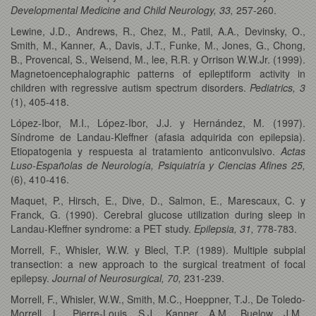
Developmental Medicine and Child Neurology, 33,
257-260.
Lewine, J.D., Andrews, R., Chez, M., Patil, A.A., Devinsky, O.,
Smith, M., Kanner, A., Davis, J.T., Funke, M., Jones, G., Chong,
B., Provencal, S., Weisend, M., lee, R.R. y Orrison W.W.Jr. (1999).
Magnetoencephalographic patterns of epileptiform activity in
children with regressive autism spectrum disorders.
Pediatrics, 3
(1), 405-418.
López-Ibor, M.I., López-Ibor, J.J. y Hernández, M. (1997).
Síndrome de Landau-Kleffner (afasia adquirida con epilepsia).
Etiopatogenia y respuesta al tratamiento anticonvulsivo.
Actas
Luso-Españolas de Neurología, Psiquiatría y Ciencias Afines 25,
(6), 410-416.
Maquet, P., Hirsch, E., Dive, D., Salmon, E., Marescaux, C. y
Franck, G. (1990). Cerebral glucose utilization during sleep in
Landau-Kleffner syndrome: a PET study.
Epilepsia, 31,
778-783.
Morrell, F., Whisler, W.W. y Blecl, T.P. (1989). Multiple subpial
transection: a new approach to the surgical treatment of focal
epilepsy.
Journal of Neurosurgical, 70,
231-239.
Morrell, F., Whisler, W.W., Smith, M.C., Hoeppner, T.J., De Toledo-
Morrell, L., Pierre-Louis, S.J., Kanner, A.M., Buelow, J.M.,