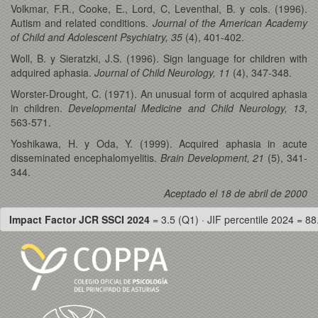
Volkmar, F.R., Cooke, E., Lord, C, Leventhal, B. y cols. (1996).
Autism and related conditions.
Journal of the American Academy
of Child and Adolescent Psychiatry, 35
(4), 401-402.
Woll, B. y Sieratzki, J.S. (1996). Sign language for children with
adquired aphasia.
Journal of Child Neurology, 11
(4), 347-348.
Worster-Drought, C. (1971). An unusual form of acquired aphasia
in children.
Developmental Medicine and Child Neurology, 13
,
563-571.
Yoshikawa, H. y Oda, Y. (1999). Acquired aphasia in acute
disseminated encephalomyelitis.
Brain Development, 21
(5), 341-
344.
Aceptado el 18 de abril de 2000
Impact Factor JCR SSCI 2024
= 3.5 (Q1) · JIF percentile 2024 = 88