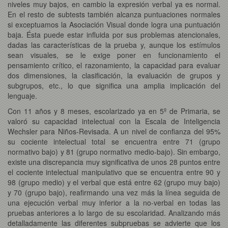
niveles muy bajos, en cambio la expresión verbal ya es normal.
En el resto de subtests también alcanza puntuaciones normales
si exceptuamos la Asociación Visual donde logra una puntuación
baja. Ésta puede estar influida por sus problemas atencionales,
dadas las características de la prueba y, aunque los estímulos
sean visuales, se le exige poner en funcionamiento el
pensamiento crítico, el razonamiento, la capacidad para evaluar
dos dimensiones, la clasificación, la evaluación de grupos y
subgrupos, etc., lo que significa una amplia implicación del
lenguaje.
Con 11 años y 8 meses, escolarizado ya en 5º de Primaria, se
valoró su capacidad intelectual con la Escala de Inteligencia
Wechsler para Niños-Revisada. A un nivel de confianza del 95%
su cociente intelectual total se encuentra entre 71 (grupo
normativo bajo) y 81 (grupo normativo medio-bajo). Sin embargo,
existe una discrepancia muy significativa de unos 28 puntos entre
el cociente intelectual manipulativo que se encuentra entre 90 y
98 (grupo medio) y el verbal que está entre 62 (grupo muy bajo)
y 70 (grupo bajo), reafirmando una vez más la línea seguida de
una ejecución verbal muy inferior a la no-verbal en todas las
pruebas anteriores a lo largo de su escolaridad. Analizando más
detalladamente las diferentes subpruebas se advierte que los