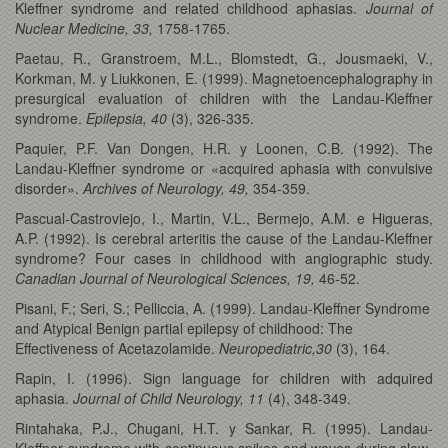
Kleffner syndrome and related childhood aphasias.
Journal of
Nuclear Medicine, 33,
1758-1765.
Paetau, R., Granstroem, M.L., Blomstedt, G., Jousmaeki, V.,
Korkman, M. y Liukkonen, E. (1999). Magnetoencephalography in
presurgical evaluation of children with the Landau-Kleffner
syndrome.
Epilepsia, 40
(3), 326-335.
Paquier, P.F. Van Dongen, H.R. y Loonen, C.B. (1992). The
Landau-Kleffner syndrome or «acquired aphasia with convulsive
disorder».
Archives of Neurology, 49,
354-359.
Pascual-Castroviejo, I., Martin, V.L., Bermejo, A.M. e Higueras,
A.P. (1992). Is cerebral arteritis the cause of the Landau-Kleffner
syndrome? Four cases in childhood with angiographic study.
Canadian Journal of Neurological Sciences, 19,
46-52.
Pisani, F.; Seri, S.; Pelliccia, A. (1999). Landau-Kleffner Syndrome
and Atypical Benign partial epilepsy of childhood: The
Effectiveness of Acetazolamide.
Neuropediatric,30
(3), 164.
Rapin, I. (1996). Sign language for children with adquired
aphasia.
Journal of Child Neurology, 11
(4), 348-349.
Rintahaka, P.J., Chugani, H.T. y Sankar, R. (1995). Landau-
Kleffner syndrome with continuous spikes and waves during slow-