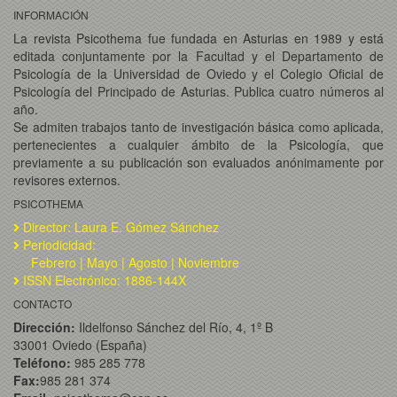
INFORMACIÓN
La revista Psicothema fue fundada en Asturias en 1989 y está
editada conjuntamente por la Facultad y el Departamento de
Psicología de la Universidad de Oviedo y el Colegio Oficial de
Psicología del Principado de Asturias. Publica cuatro números al
año.
Se admiten trabajos tanto de investigación básica como aplicada,
pertenecientes a cualquier ámbito de la Psicología, que
previamente a su publicación son evaluados anónimamente por
revisores externos.
PSICOTHEMA
Director: Laura E. Gómez Sánchez
Periodicidad:
Febrero | Mayo | Agosto | Noviembre
ISSN Electrónico: 1886-144X
CONTACTO
Dirección:
Ildelfonso Sánchez del Río, 4, 1º B
33001 Oviedo (España)
Teléfono:
985 285 778
Fax:
985 281 374