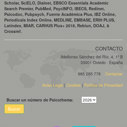
Scholar, SciELO, Dialnet, EBSCO Essentials Academic
Search Premier, PubMed, PsycINFO, IBECS, Redinet,
Psicodoc, Pubpsych, Fuente Académica Plus, IBZ Online,
Periodicals Index Online, MEDLINE, EMBASE, ERIH PLUS,
Latindex, MIAR, CARHUS Plus+ 2018, Rebiun, DOAJ, &
Crossref.
CONTACTO
Ildelfonso Sánchez del Río, 4, 1º B
33001 Oviedo · España
985 285 778
Contactar
Aviso Legal
|
Cookies
|
Política de Privacidad
Buscar un número de Psicothema:
Buscar