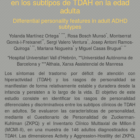
en los subtipos de TDAH en la edad
adulta
Differential personality features in adult ADHD
subtypes
*
*
*
*
*
Yolanda Martínez Ortega
, Rosa Bosch Munsó
, Montserrat
*
*
*
Gomà-i-Freixanet
, Sergi Valero Ventura
, Josep Antoni Ramos-
*
*
*
*
*
*
*
Quiroga
, Mariana Nogueira
y Miguel Casas Brugué
*Hospital Universitari Vall d’Hebrón, **Universidad Autónoma de
Barcelona y ***Althaia, Xarxa Assistencial de Manresa
Los síntomas del trastorno por déficit de atención con
hiperactividad (TDAH) y los rasgos de personalidad se
manifiestan de forma relativamente estable y duradera desde la
infancia y persisten a lo largo de la vida. El objetivo de este
estudio consiste en identificar los rasgos de personalidad
diferenciales y discriminativos entre los subtipos clínicos de TDAH
en adultos. Se evaluaron las características de personalidad,
mediante el Cuestionario de Personalidad de Zuckerman-
Kuhlman (ZKPQ) y el Inventario Clínico Multiaxial de Millon-II
(MCMI-II), en una muestra de 146 adultos diagnosticados de
TDAH. Las dimensiones Activity y Aggression-Hostility del ZKPQ,