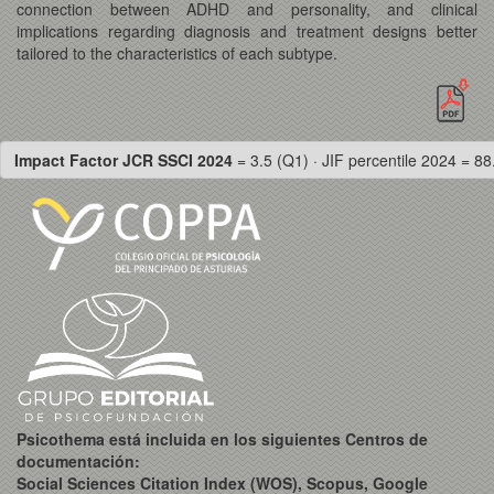
connection between ADHD and personality, and clinical
implications regarding diagnosis and treatment designs better
tailored to the characteristics of each subtype.
Impact Factor JCR SSCI 2024
= 3.5 (Q1) · JIF percentile 2024 = 88
Psicothema está incluida en los siguientes Centros de
documentación:
Social Sciences Citation Index (WOS), Scopus, Google