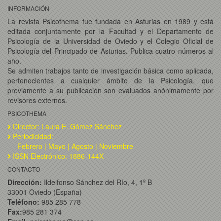
INFORMACIÓN
La revista Psicothema fue fundada en Asturias en 1989 y está
editada conjuntamente por la Facultad y el Departamento de
Psicología de la Universidad de Oviedo y el Colegio Oficial de
Psicología del Principado de Asturias. Publica cuatro números al
año.
Se admiten trabajos tanto de investigación básica como aplicada,
pertenecientes a cualquier ámbito de la Psicología, que
previamente a su publicación son evaluados anónimamente por
revisores externos.
PSICOTHEMA
Director: Laura E. Gómez Sánchez
Periodicidad:
Febrero | Mayo | Agosto | Noviembre
ISSN Electrónico: 1886-144X
CONTACTO
Dirección:
Ildelfonso Sánchez del Río, 4, 1º B
33001 Oviedo (España)
Teléfono:
985 285 778
Fax:
985 281 374