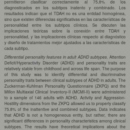
permitieron clasificar correctamente al 75,8% de los
diagnosticados en los subtipos inatento y combinado. Los
resultados indican que el TDAH no es una entidad homogénea,
sino que existen diferencias significativas en las características de
personalidad entre los subtipos clínicos. Se discuten las
implicaciones teóricas sobre la conexión entre TDAH y
personalidad, y las implicaciones clínicas respecto al diagnóstico
y diseño de tratamientos mejor ajustados a las características de
cada subtipo.
Differential personality features in adult ADHD subtypes
. Attention
Deficit/Hyperactivity Disorder (ADHD) and personality traits are
relatively stable from childhood and across life span. The purpose
of this study was to identify differential and discriminative
personality traits between clinical subtypes of ADHD in adults. The
Zuckerman-Kuhlman Personality Questionnaire (ZKPQ) and the
Millon Multiaxial Clinical Inventory-II (MCMI-II) were administered
to a sample of 146 adults with ADHD. Activity and Aggression-
Hostility dimensions from the ZKPQ allowed us to properly classify
75.8% of the inattentive and combined subtypes. Data indicates
that ADHD is not a homogeneous entity, but rather, there are
significant differences in personality characteristics among clinical
subtypes. The results have theoretical implications about the