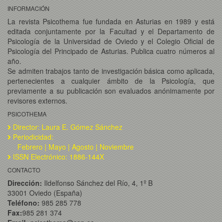
INFORMACIÓN
La revista Psicothema fue fundada en Asturias en 1989 y está
editada conjuntamente por la Facultad y el Departamento de
Psicología de la Universidad de Oviedo y el Colegio Oficial de
Psicología del Principado de Asturias. Publica cuatro números al
año.
Se admiten trabajos tanto de investigación básica como aplicada,
pertenecientes a cualquier ámbito de la Psicología, que
previamente a su publicación son evaluados anónimamente por
revisores externos.
PSICOTHEMA
Director: Laura E. Gómez Sánchez
Periodicidad:
Febrero | Mayo | Agosto | Noviembre
ISSN Electrónico: 1886-144X
CONTACTO
Dirección:
Ildelfonso Sánchez del Río, 4, 1º B
33001 Oviedo (España)
Teléfono:
985 285 778
Fax:
985 281 374