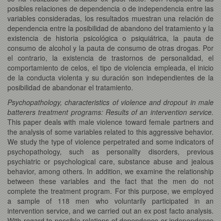
posibles relaciones de dependencia o de independencia entre las
variables consideradas, los resultados muestran una relación de
dependencia entre la posibilidad de abandono del tratamiento y la
existencia de historia psicológica o psiquiátrica, la pauta de
consumo de alcohol y la pauta de consumo de otras drogas. Por
el contrario, la existencia de trastornos de personalidad, el
comportamiento de celos, el tipo de violencia empleada, el inicio
de la conducta violenta y su duración son independientes de la
posibilidad de abandonar el tratamiento.
Psychopathology, characteristics of violence and dropout in male
batterers treatment programs: Results of an intervention service.
This paper deals with male violence toward female partners and
the analysis of some variables related to this aggressive behavior.
We study the type of violence perpetrated and some indicators of
psychopathology, such as personality disorders, previous
psychiatric or psychological care, substance abuse and jealous
behavior, among others. In addition, we examine the relationship
between these variables and the fact that the men do not
complete the treatment program. For this purpose, we employed
a sample of 118 men who voluntarily participated in an
intervention service, and we carried out an ex post facto analysis.
With regard to possible relations of dependence or independence