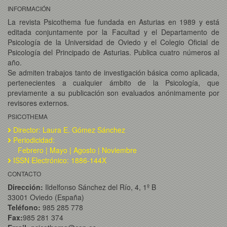
INFORMACIÓN
La revista Psicothema fue fundada en Asturias en 1989 y está
editada conjuntamente por la Facultad y el Departamento de
Psicología de la Universidad de Oviedo y el Colegio Oficial de
Psicología del Principado de Asturias. Publica cuatro números al
año.
Se admiten trabajos tanto de investigación básica como aplicada,
pertenecientes a cualquier ámbito de la Psicología, que
previamente a su publicación son evaluados anónimamente por
revisores externos.
PSICOTHEMA
Director: Laura E. Gómez Sánchez
Periodicidad:
Febrero | Mayo | Agosto | Noviembre
ISSN Electrónico: 1886-144X
CONTACTO
Dirección:
Ildelfonso Sánchez del Río, 4, 1º B
33001 Oviedo (España)
Teléfono:
985 285 778
Fax:
985 281 374