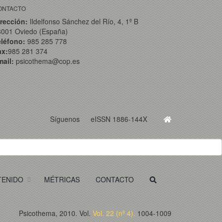
ONTACTO
rección:
Ildelfonso Sánchez del Río, 4, 1º B
3001 Oviedo (España)
eléfono:
985 285 778
ax:
985 281 374
ail:
psicothema@cop.es
Síguenos
eISSN 1886-144X
TENIDO
MÉTRICAS
CONTACTO
Psicothema, 2010. Vol.
Vol. 22 (nº 4).
1004-1009