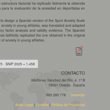
structura factorial ha replicado fielmente la obtenida
 para la evaluación de la ansiedad en deportistas en
s to design a Spanish version of the Sport Anxiety Scale
e anxiety in young athletes, was translated and adapted
ory factor analysis and validity evidence. The Spanish
s faithfully replicated the one obtained in the original
of anxiety in young athletes.
75 · SNIP 2025 = 1.458
CONTACTO
Ildelfonso Sánchez del Río, 4, 1º B
33001 Oviedo · España
985 285 778
Contactar
Aviso Legal
|
Cookies
|
Política de Privacidad