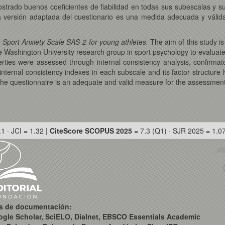
rado buenos coeficientes de fiabilidad en todas sus subescalas y su e
la versión adaptada del cuestionario es una medida adecuada y válida
e Sport Anxiety Scale SAS-2 for young athletes.
The aim of this study i
e Washington University research group in sport psychology to evaluat
rties were assessed through internal consistency analysis, confirmat
ternal consistency indexes in each subscale and its factor structure ha
the questionnaire is an adequate and valid measure for the assessment 
.1 · JCI = 1.32 |
CiteScore SCOPUS 2025
= 7.3 (Q1) · SJR 2025 = 1.0
os de documentación:
ogle Scholar, SciELO, Dialnet, EBSCO Essentials Academic