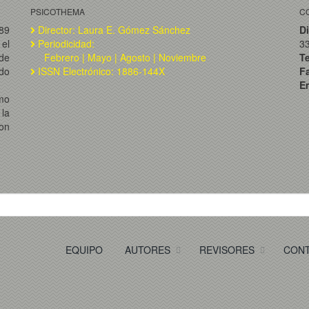
PSICOTHEMA
C
989
Director: Laura E. Gómez Sánchez
Di
el
Periodicidad:
3
de
Febrero | Mayo | Agosto | Noviembre
T
ado
ISSN Electrónico: 1886-144X
F
Em
omo
la
on
EQUIPO
AUTORES
REVISORES
CON