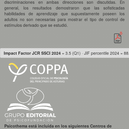
discriminaciones en ambas direcciones son discutidas. En
general, los resultados demostraron que las sofisticadas
habilidades de aprendizaje que supuestamente poseen los
adultos no son necesarias para mostrar el tipo de control de
estímulos derivado que se estudió.
Impact Factor JCR SSCI 2024
= 3.5 (Q1) · JIF percentile 2024 = 88
Psicothema está incluida en los siguientes Centros de