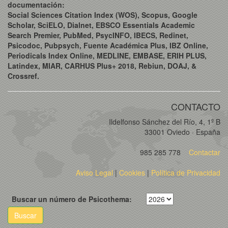
documentación:
Social Sciences Citation Index (WOS), Scopus, Google
Scholar, SciELO, Dialnet, EBSCO Essentials Academic
Search Premier, PubMed, PsycINFO, IBECS, Redinet,
Psicodoc, Pubpsych, Fuente Académica Plus, IBZ Online,
Periodicals Index Online, MEDLINE, EMBASE, ERIH PLUS,
Latindex, MIAR, CARHUS Plus+ 2018, Rebiun, DOAJ, &
Crossref.
CONTACTO
Ildelfonso Sánchez del Río, 4, 1º B
33001 Oviedo · España
985 285 778
Contactar
Aviso Legal
|
Cookies
|
Política de Privacidad
Buscar un número de Psicothema:
Buscar