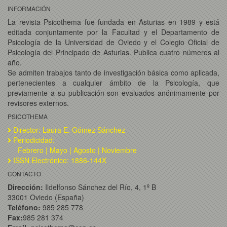
INFORMACIÓN
La revista Psicothema fue fundada en Asturias en 1989 y está
editada conjuntamente por la Facultad y el Departamento de
Psicología de la Universidad de Oviedo y el Colegio Oficial de
Psicología del Principado de Asturias. Publica cuatro números al
año.
Se admiten trabajos tanto de investigación básica como aplicada,
pertenecientes a cualquier ámbito de la Psicología, que
previamente a su publicación son evaluados anónimamente por
revisores externos.
PSICOTHEMA
Director: Laura E. Gómez Sánchez
Periodicidad:
Febrero | Mayo | Agosto | Noviembre
ISSN Electrónico: 1886-144X
CONTACTO
Dirección:
Ildelfonso Sánchez del Río, 4, 1º B
33001 Oviedo (España)
Teléfono:
985 285 778
Fax:
985 281 374