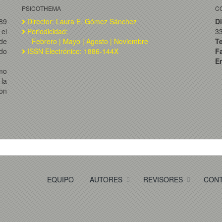
PSICOTHEMA
C
989
Director: Laura E. Gómez Sánchez
Di
el
Periodicidad:
3
de
Febrero | Mayo | Agosto | Noviembre
T
ado
ISSN Electrónico: 1886-144X
F
Em
omo
la
on
EQUIPO
AUTORES
REVISORES
CON