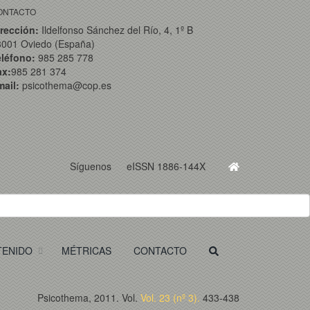
ONTACTO
rección:
Ildelfonso Sánchez del Río, 4, 1º B
3001 Oviedo (España)
eléfono:
985 285 778
ax:
985 281 374
ail:
psicothema@cop.es
Síguenos
eISSN 1886-144X
TENIDO
MÉTRICAS
CONTACTO
Psicothema, 2011. Vol.
Vol. 23 (nº 3).
433-438