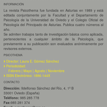
INFORMACIÓN
La revista Psicothema fue fundada en Asturias en 1989 y está
editada conjuntamente por la Facultad y el Departamento de
Psicología de la Universidad de Oviedo y el Colegio Oficial de
Psicología del Principado de Asturias. Publica cuatro números al
año.
Se admiten trabajos tanto de investigación básica como aplicada,
pertenecientes a cualquier ámbito de la Psicología, que
previamente a su publicación son evaluados anónimamente por
revisores externos.
PSICOTHEMA
Director: Laura E. Gómez Sánchez
Periodicidad:
Febrero | Mayo | Agosto | Noviembre
ISSN Electrónico: 1886-144X
CONTACTO
Dirección:
Ildelfonso Sánchez del Río, 4, 1º B
33001 Oviedo (España)
Teléfono:
985 285 778
Fax:
985 281 374